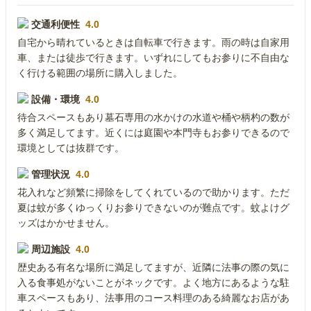
交通利便性
4.0
自宅から晴れているときは自転車で行きます。雨の時は自家用
車、または徒歩で行きます。いずれにしてもお参りに不自由な
く行ける範囲の場所に購入しました。
設備・環境
4.0
待合スペースもあり墓石専用の水かけの水道や桶や柄杓の数が
多く満足してます。近くには庭園や本門寺もお参りできるので
環境としては抜群です。
管理状況
4.0
花入れなど頻繁に掃除をしてくれているので助かります。ただ
夏は蚊が多くゆっくりお参りできないのが難点です。蚊よけグ
ッズはかかせません。
周辺施設
4.0
歴史ある有名な場所に満足してますが、近隣に法事の際の気に
入る食事処がないことがネックです。よく地方にあるような駐
車スペースもあり、法事用のコース料理のある綺麗なお店があ