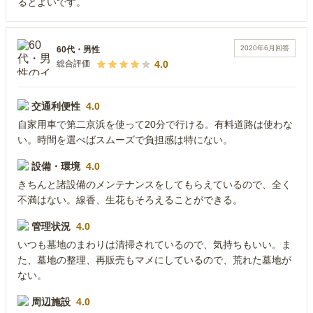
るとよいです。
2020年6月
回答
60代
・
男性
4.0
総合評価
交通利便性
4.0
自家用車で第二京浜を使って20分で行ける。有料道路は使わな
い。時間を選べばスムーズで負担感は特にない。
設備・環境
4.0
きちんと諸設備のメンテナンスをしてもらえているので、全く
不満はない。線香、生花もそろえることができる。
管理状況
4.0
いつも墓地のまわりは清掃されているので、気持ちもいい。ま
た、墓地の整理、再販売もマメにしているので、荒れた墓地が
ない。
周辺施設
4.0