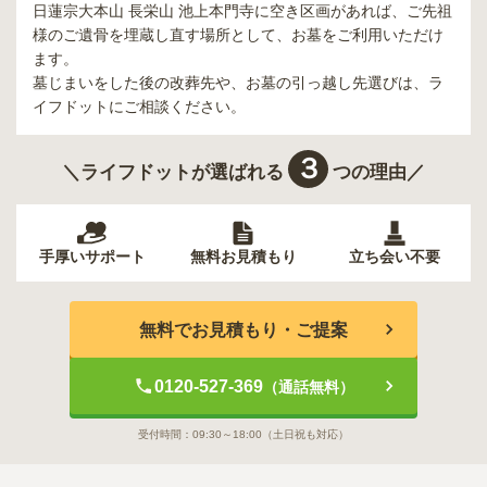
日蓮宗大本山 長栄山 池上本門寺
に空き区画があれば、ご先祖
様のご遺骨を埋蔵し直す場所として、お墓をご利用いただけ
ます。
墓じまいをした後の改葬先や、お墓の引っ越し先選びは、ラ
イフドットにご相談ください。
３
＼ライフドットが選ばれる
つの理由／
手厚いサポート
無料お見積もり
立ち会い不要
無料でお見積もり・ご提案
0120-527-369
（通話無料）
受付時間：
09:30～18:00
（土日祝も対応）