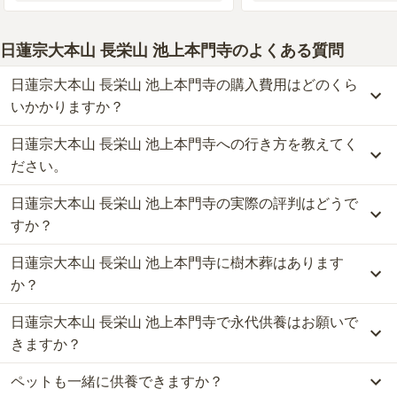
設備・環境
3.0
昔ながらのお寺なので山の上にあり、便利とは言い難い。車が
日蓮宗大本山 長栄山 池上本門寺
のよくある質問
なく年配の方などはタクシーを使うことが多くなります。お寺
さんで法要など出来る大広間もあるので、人数が多くなっても
日蓮宗大本山 長栄山 池上本門寺の購入費用はどのくら
大丈夫なので安心です。
いかかりますか？
管理状況
5.0
日蓮宗大本山 長栄山 池上本門寺への行き方を教えてく
日蓮宗大本山 長栄山 池上本門寺では、一般墓が約160万円(墓石代
墓園は掃除が行き届き雑草取りもされていて、枯れたお花など
別)から、樹木葬が約60万円から、永代供養墓が約100万円からお求
ださい。
も取り払われて、お墓参りの時によく掃除がされていることが
めいただけます。
うかがえます。
日蓮宗大本山 長栄山 池上本門寺の実際の評判はどうで
なお、日蓮宗大本山 長栄山 池上本門寺がある東京都の相場は、一
公共交通機関の場合、東急池上線「池上駅」から徒歩約10分です。
般墓が約173万円（墓石代別途）、樹木葬が約81万円、永代供養墓
周辺施設
4.0
車の場合、首都高速「目黒線戸越出口」から横浜方面へ、車で約15
すか？
が約51万円です。
分です。
駅近のスーパーでもお花の購入は出来る、又はお寺さんに行く
お墓は、価格が高いものがよい、安いものが悪い、という訳ではあ
日蓮宗大本山 長栄山 池上本門寺に樹木葬はあります
詳しいルートや地図は、本ページの「地図・交通アクセス」欄をご
当サイトに寄せられた総合評価は、3.9点です。特に管理状況が高
間にもお花屋さんは有り、問題はない。食事処もこだわらなけ
りません。大切なのは、ご家族が心から納得し、安心してお参りで
確認ください。
く評価されています。
か？
ればそれなりにあるので便利です。
きる場所を選ぶことです。
利用者様からは「周辺の環境はいつも手入れがされていてとてもき
日蓮宗大本山 長栄山 池上本門寺で永代供養はお願いで
れいで満足しています。春には桜が一面に咲いてとてもきれいで
はい、日蓮宗大本山 長栄山 池上本門寺には4種類の樹木葬がござい
す。」といったお声をいただいております。
ます。
きますか？
2018年8月
回答
60代
・
男性
費用は、約60万円からとなっております。
2.8
総合評価
ペットも一緒に供養できますか？
日蓮宗大本山 長栄山 池上本門寺がある東京都の樹木葬の相場価格
はい、日蓮宗大本山 長栄山 池上本門寺は永代供養に対応していま