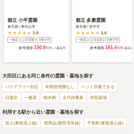
ふじなおという日本食レストランで食べる。花などに関して
は、施設内より参道の方がたくさんあるので、参道で買って持
参する。
都立 小平霊園
都立 多磨霊園
東京都
/
東村山市
東京都
/
府中市
3.8
3.6
一般墓
公営霊園
宗教不問
一般墓
公営霊園
宗教不問
150.8
161.4
参考価格:
参考価格:
万円～
+墓石代
万円
+墓石代
大田区
にある同じ条件の霊園・墓地を探す
バリアフリー対応
年間管理費なし
ペット供養できる
日蓮宗
一般墓
樹木葬
永代供養墓
寺院墓地
利用する駅から近い霊園・墓地を探す
池上(東急池上線)
西馬込(都営浅草線)
千鳥町(東急池上線)