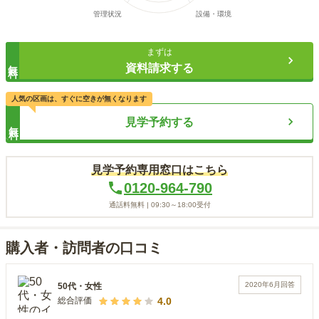
まずは
無料
資料請求する
人気の区画は、すぐに空きが無くなります
見学予約する
無料
見学予約専用窓口はこちら
0120-964-790
通話料無料 |
09:30～18:00
受付
購入者・訪問者の口コミ
2020年6月
回答
50代
・
女性
4.0
総合評価