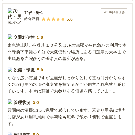
2019年6月
回答
70代
・
男性
5.0
総合評価
交通利便性
5.0
東急池上駅から徒歩１０分又はJR大森駅から東急バス利用で本
門寺前下車徒歩６分で大変便利な場所にある日蓮宗の大本山で
由緒ある寺院多くの著名人の墓所がある。
設備・環境
5.0
かなり広い霊園ですが区画がしっかりとして墓地は分かりやす
く水かけ用の水道や廃棄物を捨てるかごが用意され完璧と感じ
ています。本堂は荘厳でお参りする価値を感じています。
管理状況
5.0
霊園内の清掃はほぼ完璧で感心しています。墓参り用品は境内
に店があり用意周到で手荷物も無料で預かり便利で重宝しま
す。