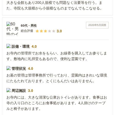
大きな会館もあり200人規模でも問題なく法要等を行う。ま
た、寺院も大規模から小規模なものまでなんでもこなせる。
2020年5月
回答
60代
・
男性
3.0
総合評価
設備・環境
4.0
お寺内の管理所でお水をもらい、お線香を購入してお参りしま
す。敷地内に礼拝堂もあるので、便利な霊園です。
管理状況
4.0
お墓の管理は管理事務所で行っており、霊園内はきれいな環境
にたもたれております。とくにもんだいはありません。
周辺施設
3.0
お寺内には、大きな清潔な公衆おトイレがあります。食事はお
寺の入り口のところにお食事処があります。4人掛けのテーブ
ルと椅子があります。