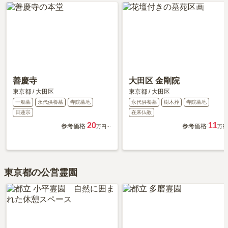
2018年8月
回答
40代
・
女性
3.3
総合評価
交通利便性
3.0
池上駅まで電車で行って、そこから面倒な時はバス、普段は歩
きで向かう。車で行くときもあるが、時間が読めないので普段
善慶寺
大田区 金剛院
は電車。
東京都
/
大田区
東京都
/
大田区
一般墓
永代供養墓
寺院墓地
永代供養墓
樹木葬
寺院墓地
設備・環境
3.0
日蓮宗
在来仏教
霊園内は正直バリアフリーとは程遠いです。うちの墓は特に、
20
11
参考価格:
参考価格:
万円～
万円
階段を3階分ぐらい上がったところにあるので、母が行くのは
無理です。
管理状況
3.0
東京都の公営霊園
管理状況はもちろん非常に行き届いていますが、その分払って
ますから。また、他の親族も行くこともあるので、常にきれい
にはなっています。
周辺施設
4.0
池上本門寺なので、食べ物屋さんは施設内に多少有り、普段は