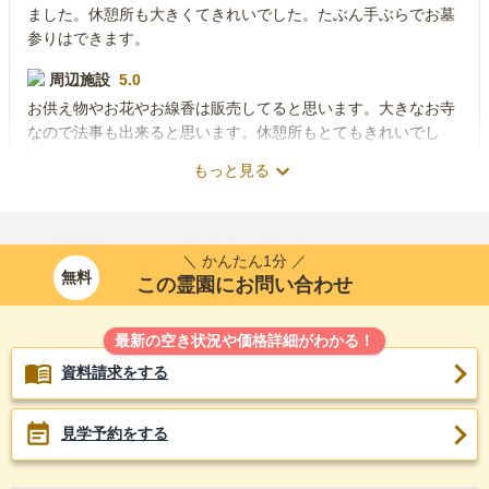
ました。休憩所も大きくてきれいでした。たぶん手ぶらでお墓
参りはできます。
周辺施設
5.0
お供え物やお花やお線香は販売してると思います。大きなお寺
なので法事も出来ると思います。休憩所もとてもきれいでし
た。
もっと見る
50代
・
男性
2018年8月
回答
4.4
総合評価
＼ かんたん1分 ／
500万円
購入価格：
無料
この霊園にお問い合わせ
交通利便性
4.0
最新の空き状況や価格詳細がわかる！
自家用車でも電車でも行けてとても便利です。ただ、電車で行
資料請求をする
った場合、階段を上らなければならないため大変です。
設備・環境
5.0
見学予約をする
バリアフリーではないけれども、自動車で行けるため、特に不
自由さは感じていませんし、短い距離なので問題ありません。