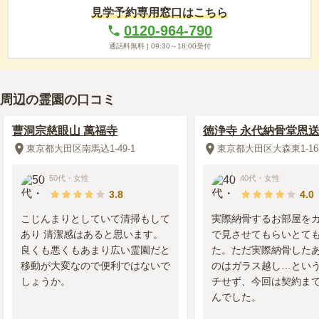
見学予約専用窓口はこちら
管理状況
5.0
0120-964-790
周辺環境はとてもきれいです。常に清掃されていて雑草なども
通話料無料 |
09:30～18:00
受付
きれいに取り除かれていますのでいつも気持ちよくお墓参りで
きています。
周辺施設
5.0
周辺の霊園の口コミ
周辺の環境はいつも手入れがされていてとてもきれいで満足し
曹洞宗慈眼山 萬福寺
ています。春には桜が一面に咲いてとてもきれいです。
徳浄寺 永代納骨堂恩
東京都大田区南馬込1-49-1
東京都大田区大森東1-16-
2018年8月
回答
70代
・
女性
50代
・
女性
40代
・
女性
3.5
総合評価
3.8
4.0
こじんまりとしていて清掃もして
実際納骨するお部屋を
あり 清潔感はあると思います。
で見させてもらいとて
交通利便性
2.0
良くも悪くもあまり広い霊園だと
た。ただ実際納骨した
送迎バスや、公共的なバスもなく、東急電鉄池上線で15分程歩
移動が大変なので便利ではないで
のはガラス越し…とい
くので、年々しんどくなる。駐車場は有るがお墓から10分弱は
しょうか。
チせず、今回は契約ま
歩くので便利があまり良くないことと、我が家は現在車を保有
んでした。
していない。