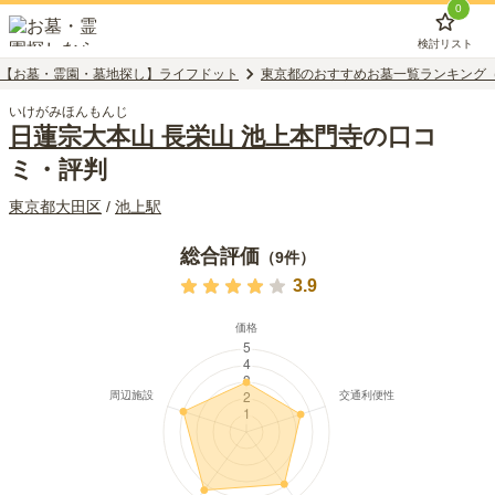
0
検討リスト
【お墓・霊園・墓地探し】ライフドット
東京都のおすすめお墓一覧ランキング
いけがみほんもんじ
日蓮宗大本山 長栄山 池上本門寺
の口コ
ミ・評判
東京都
大田区
/
池上
駅
総合評価
（
9
件）
3.9