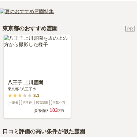
は、約81万円です。
す。
交通利便性
3.0
はい、日蓮宗大本山 長栄山 池上本門寺はペット供養に対応してお
樹木葬
について詳しく知りたい方は『
樹木葬とは？費用相場・メリ
費用は、約60万円からとなっております。
ります。
ット＆デメリット・仕組みを解説
ＪＲ宇都宮線 野木から品川へ京浜東北線で蒲田へ行き池上線で
』をご覧ください。
日蓮宗大本山 長栄山 池上本門寺がある東京都の永代供養墓の相場
大切な家族の一員であるペットも供養できるプランをご用意してお
池上下車 徒歩15分で霊園へ。たまには自家用車で行く。
価格は、約51万円です。
東京都のおすすめ霊園
りますので、資料請求で詳細条件をご確認ください。
永代供養について詳しく知りたい方は『
永代供養墓をわかりやすく
設備・環境
2.0
解説！
』をご覧ください。
池上そのものが山で歩くのは年寄りは骨が折れる。まして水桶
を持つことで苦労する。墓の場所によっては水道が近くにある
ので場所を選んだ方がいい。
管理状況
4.0
檀家が掃除や管理をしている。年間の維持費は檀家の役員が管
理しているが会計報告はない。年間維持費は〇千円なので高い
八王子 上川霊園
とは思えないが。
東京都
/
八王子市
3.1
周辺施設
2.0
一般墓
樹木葬
民営霊園
宗教不問
池上駅近辺にコンビニや飲食店はあるが花屋や線香を売ってい
103
参考価格:
万円～
るところはないので不便さを感じる。行くときは用意してから
行くようにしている。
口コミ評価の高い条件が似た霊園