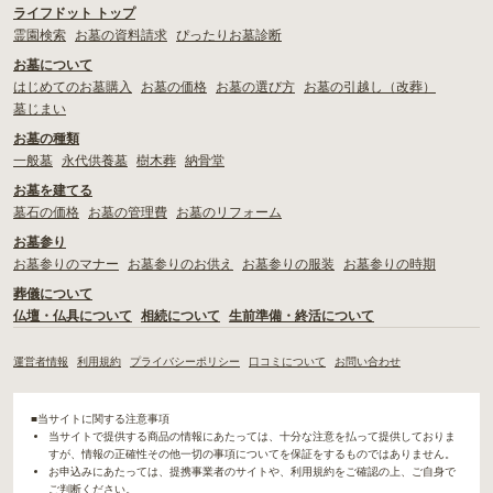
ライフドット トップ
霊園検索
お墓の資料請求
ぴったりお墓診断
お墓について
はじめてのお墓購入
お墓の価格
お墓の選び方
お墓の引越し（改葬）
墓じまい
お墓の種類
一般墓
永代供養墓
樹木葬
納骨堂
お墓を建てる
墓石の価格
お墓の管理費
お墓のリフォーム
お墓参り
お墓参りのマナー
お墓参りのお供え
お墓参りの服装
お墓参りの時期
葬儀について
仏壇・仏具について
相続について
生前準備・終活について
運営者情報
利用規約
プライバシーポリシー
口コミについて
お問い合わせ
■当サイトに関する注意事項
当サイトで提供する商品の情報にあたっては、十分な注意を払って提供しておりま
すが、情報の正確性その他一切の事項についてを保証をするものではありません。
お申込みにあたっては、提携事業者のサイトや、利用規約をご確認の上、ご自身で
ご判断ください。