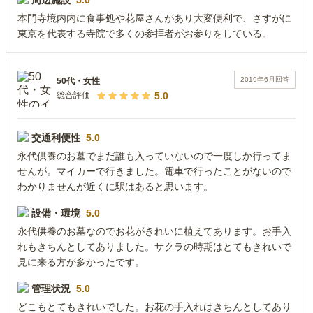
周辺施設
5.0
本門寺境内内に食事処や花屋さんがあり大変便利で、さすがに
東京を代表する寺院で多くの参拝者がお参りをしている。
2019年6月
回答
50代
・
女性
5.0
総合評価
交通利便性
5.0
永代供養のお墓でまだ誰も入っていないので一度しか行ってま
せんが。マイカーで行きました。電車で行ったことがないので
わかりませんが近くに駅はあると思います。
設備・環境
5.0
永代供養のお墓なのでお花がきれいに植えてあります。お手入
れもきちんとしてありました。サクラの時期はとてもきれいで
見に来る方が多かったです。
管理状況
5.0
どこもとてもきれいでした。お花の手入れはきちんとしてあり