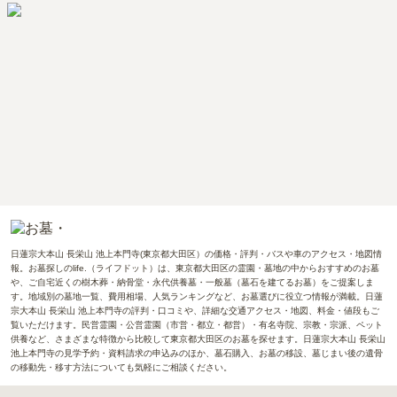
日蓮宗大本山 長栄山 池上本門寺(東京都大田区）の価格・評判・バスや車のアクセス・地図情
報。お墓探しのlife.（ライフドット）は、東京都大田区の霊園・墓地の中からおすすめのお墓
や、ご自宅近くの樹木葬・納骨堂・永代供養墓・一般墓（墓石を建てるお墓）をご提案しま
す。地域別の墓地一覧、費用相場、人気ランキングなど、お墓選びに役立つ情報が満載。日蓮
宗大本山 長栄山 池上本門寺の評判・口コミや、詳細な交通アクセス・地図、料金・値段もご
覧いただけます。民営霊園・公営霊園（市営・都立・都営）・有名寺院、宗教・宗派、ペット
供養など、さまざまな特徴から比較して東京都大田区のお墓を探せます。日蓮宗大本山 長栄山
池上本門寺の見学予約・資料請求の申込みのほか、墓石購入、お墓の移設、墓じまい後の遺骨
の移動先・移す方法についても気軽にご相談ください。