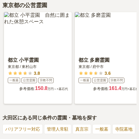
東京都の公営霊園
都立 小平霊園
都立 多磨霊園
東京都
/
東村山市
東京都
/
府中市
3.8
3.6
一般墓
公営霊園
宗教不問
一般墓
公営霊園
宗教不問
150.8
161.4
参考価格:
参考価格:
万円～
+墓石代
万円
+墓石代
大田区
にある同じ条件の霊園・墓地を探す
バリアフリー対応
管理人常駐
真言宗
一般墓
寺院墓地