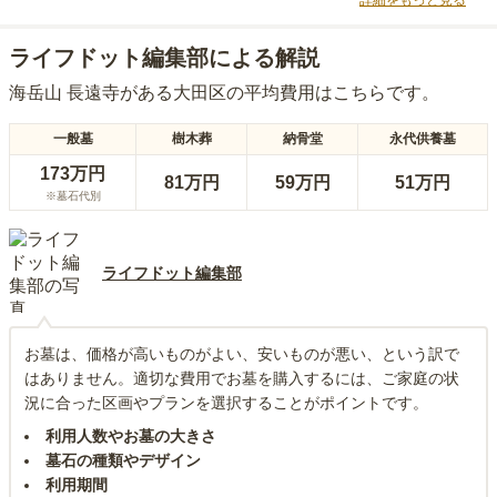
詳細をもっと見る
ライフドット編集部による解説
海岳山 長遠寺
がある
大田区
の平均費用はこちらです。
一般墓
樹木葬
納骨堂
永代供養墓
173万円
81万円
59万円
51万円
※墓石代別
ライフドット編集部
お墓は、価格が高いものがよい、安いものが悪い、という訳で
はありません。適切な費用でお墓を購入するには、ご家庭の状
況に合った区画やプランを選択することがポイントです。
利用人数やお墓の大きさ
墓石の種類やデザイン
利用期間