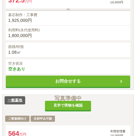
372.5
万円
14,000円
墓石制作・工事費
1,925,000円
利用料(永代使用料)
1,800,000円
面積/特徴
1.08㎡
空き状況
空きあり
お問合せする
写真準備中
一般墓地
見学で実物を確認
ご家族様向け
生前申込可能
年間管理費
564
万円
14,000円