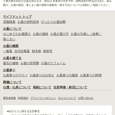
て東京都大田区のお墓を探せます。海岳山 長遠寺の見学予約・資料請求の申込みのほか、墓石
購入、お墓の移設、墓じまい後の遺骨の移動先・移す方法についても気軽にご相談ください。
ライフドット トップ
霊園検索
お墓の資料請求
ぴったりお墓診断
お墓について
はじめてのお墓購入
お墓の価格
お墓の選び方
お墓の引越し（改葬）
墓じまい
お墓の種類
一般墓
永代供養墓
樹木葬
納骨堂
お墓を建てる
墓石の価格
お墓の管理費
お墓のリフォーム
お墓参り
お墓参りのマナー
お墓参りのお供え
お墓参りの服装
お墓参りの時期
葬儀について
仏壇・仏具について
相続について
生前準備・終活について
運営者情報
利用規約
プライバシーポリシー
口コミについて
お問い合わせ
■当サイトに関する注意事項