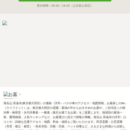
受付時間：
09:30～18:00
（土日祝も対応）
海岳山 長遠寺(東京都大田区）の価格・評判・バスや車のアクセス・地図情報。お墓探しのlife.
（ライフドット）は、東京都大田区の霊園・墓地の中からおすすめのお墓や、ご自宅近くの樹
木葬・納骨堂・永代供養墓・一般墓（墓石を建てるお墓）をご提案します。地域別の墓地一
覧、費用相場、人気ランキングなど、お墓選びに役立つ情報が満載。海岳山 長遠寺の評判・口
コミや、詳細な交通アクセス・地図、料金・値段もご覧いただけます。民営霊園・公営霊園
（市営・都立・都営）・有名寺院、宗教・宗派、ペット供養など、さまざまな特徴から比較し