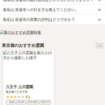
海岳山 長遠寺への行き方を教えてください。
海岳山 長遠寺では、一般墓が約294.5万円からお求めいただけま
す。
海岳山 長遠寺の実際の評判はどうですか？
公共交通機関の場合、都営地下鉄浅草線「馬込駅」から徒歩約10
なお、海岳山 長遠寺がある東京都の相場は、一般墓が約173万円
分・JR京浜東北線「大森駅」から東急バスに乗車、「長遠寺前バス
（墓石代別途）です。
海岳山 長遠寺の口コミはまだ投稿されておりません。
停」下車徒歩0分です。
お墓は、価格が高いものがよい、安いものが悪い、という訳ではあ
口コミはあくまで一つの目安です。資料請求や現地見学を通して、
詳しいルートや地図は、本ページの「地図・交通アクセス」欄をご
りません。大切なのは、ご家族が心から納得し、安心してお参りで
ご自身の目で雰囲気を確認してみることをおすすめします。
確認ください。
きる場所を選ぶことです。
東京都のおすすめ霊園
八王子 上川霊園
東京都
/
八王子市
3.1
一般墓
樹木葬
民営霊園
宗教不問