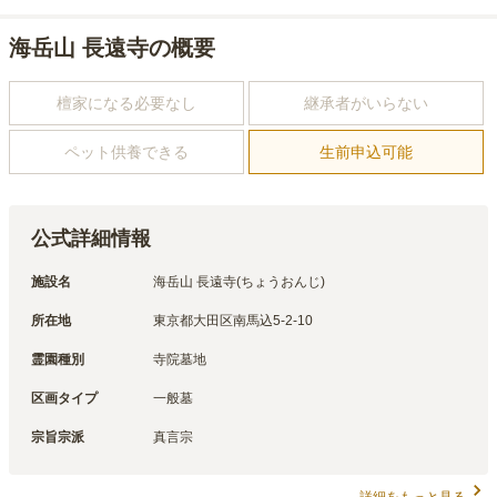
海岳山 長遠寺の概要
檀家になる必要なし
継承者がいらない
ペット供養できる
生前申込可能
公式詳細情報
施設名
海岳山 長遠寺(ちょうおんじ)
所在地
東京都大田区南馬込5-2-10
霊園種別
寺院墓地
区画タイプ
一般墓
宗旨宗派
真言宗