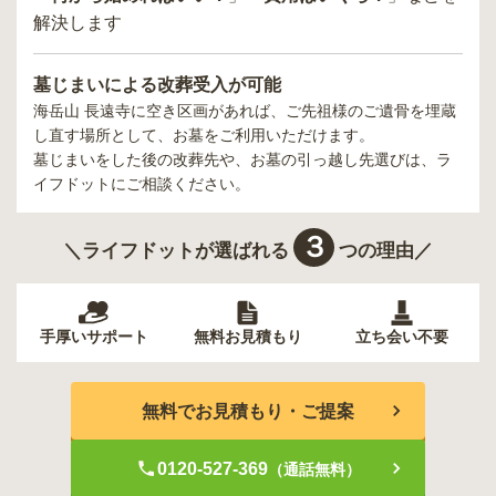
解決します
墓じまいによる改葬受入が可能
海岳山 長遠寺
に空き区画があれば、ご先祖様のご遺骨を埋蔵
し直す場所として、お墓をご利用いただけます。
墓じまいをした後の改葬先や、お墓の引っ越し先選びは、ラ
イフドットにご相談ください。
３
＼ライフドットが選ばれる
つの理由／
手厚いサポート
無料お見積もり
立ち会い不要
無料でお見積もり・ご提案
0120-527-369
（通話無料）