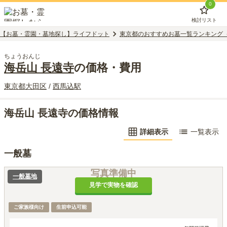
0
検討リスト
【お墓・霊園・墓地探し】ライフドット
東京都のおすすめお墓一覧ランキング
ちょうおんじ
海岳山 長遠寺
の価格・費用
東京都
大田区
/
西馬込
駅
海岳山 長遠寺の価格情報
詳細表示
一覧表示
一般墓
写真準備中
一般墓地
見学で実物を確認
ご家族様向け
生前申込可能