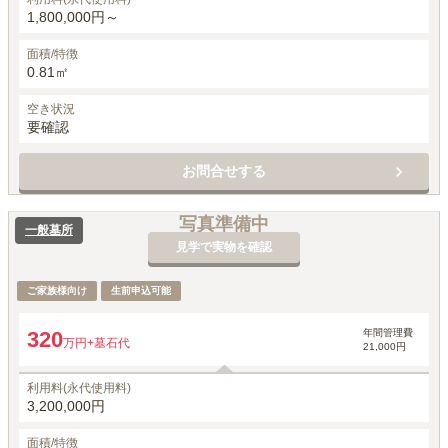
1,800,000円～
面積/特徴
0.81㎡
空き状況
要確認
お問合せする
写真準備中
一般墓所
見学で実物を確認
ご家族様向け
生前申込可能
年間管理費
320
万円
+墓石代
21,000円
利用料(永代使用料)
3,200,000円
面積/特徴