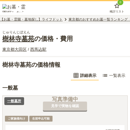
0
検討リスト
【お墓・霊園・墓地探し】ライフドット
東京都のおすすめお墓一覧ランキング
じゅりんじぼえん
樹林寺墓苑
の価格・費用
東京都
大田区
/
西馬込
駅
樹林寺墓苑の価格情報
詳細表示
一覧表示
一般墓
写真準備中
一般墓所
見学で実物を確認
ご家族様向け
生前申込可能