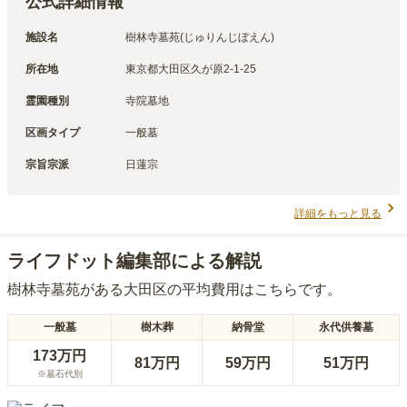
公式詳細情報
施設名
樹林寺墓苑(じゅりんじぼえん)
所在地
東京都大田区久が原2-1-25
霊園種別
寺院墓地
区画タイプ
一般墓
宗旨宗派
日蓮宗
詳細をもっと見る
ライフドット編集部による解説
樹林寺墓苑
がある
大田区
の平均費用はこちらです。
一般墓
樹木葬
納骨堂
永代供養墓
173万円
81万円
59万円
51万円
※墓石代別