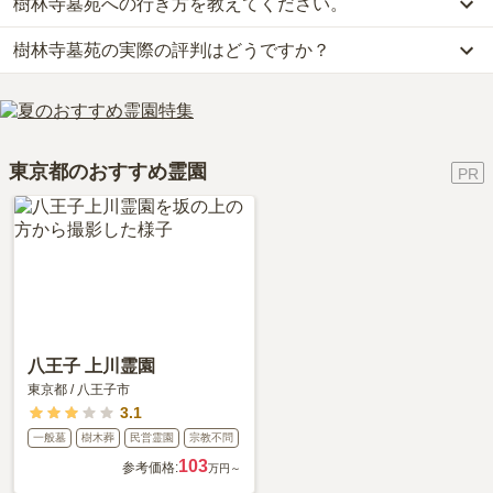
樹林寺墓苑への行き方を教えてください。
樹林寺墓苑では、一般墓が約100万円(墓石代別)からお求めいただ
けます。
樹林寺墓苑の実際の評判はどうですか？
公共交通機関の場合、東急池上線「御嶽山駅」から徒歩約18分・東
なお、樹林寺墓苑がある東京都の相場は、一般墓が約173万円（墓
急バス・東急トランセ「道々橋バス停」下車徒歩1分です。
石代別途）です。
樹林寺墓苑の口コミはまだ投稿されておりません。
車の場合、中央自動車道「調布インター」から車で約13分です。
お墓は、価格が高いものがよい、安いものが悪い、という訳ではあ
口コミはあくまで一つの目安です。資料請求や現地見学を通して、
詳しいルートや地図は、本ページの「地図・交通アクセス」欄をご
りません。大切なのは、ご家族が心から納得し、安心してお参りで
ご自身の目で雰囲気を確認してみることをおすすめします。
確認ください。
きる場所を選ぶことです。
東京都のおすすめ霊園
八王子 上川霊園
東京都
/
八王子市
3.1
一般墓
樹木葬
民営霊園
宗教不問
103
参考価格:
万円～