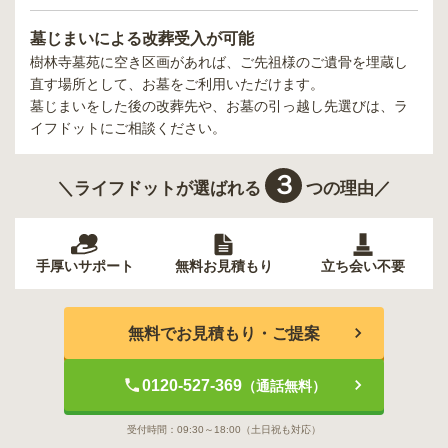
墓じまいによる改葬受入が可能
樹林寺墓苑
に空き区画があれば、ご先祖様のご遺骨を埋蔵し
直す場所として、お墓をご利用いただけます。
墓じまいをした後の改葬先や、お墓の引っ越し先選びは、ラ
イフドットにご相談ください。
３
＼ライフドットが選ばれる
つの理由／
手厚いサポート
無料お見積もり
立ち会い不要
無料でお見積もり・ご提案
0120-527-369
（通話無料）
受付時間：
09:30～18:00
（土日祝も対応）