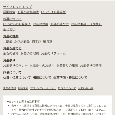
ライフドット トップ
霊園検索
お墓の資料請求
ぴったりお墓診断
お墓について
はじめてのお墓購入
お墓の価格
お墓の選び方
お墓の引越し（改葬）
墓じまい
お墓の種類
一般墓
永代供養墓
樹木葬
納骨堂
お墓を建てる
墓石の価格
お墓の管理費
お墓のリフォーム
お墓参り
お墓参りのマナー
お墓参りのお供え
お墓参りの服装
お墓参りの時期
葬儀について
仏壇・仏具について
相続について
生前準備・終活について
運営者情報
利用規約
プライバシーポリシー
口コミについて
お問い合わせ
■当サイトに関する注意事項
当サイトで提供する商品の情報にあたっては、十分な注意を払って提供しておりま
すが、情報の正確性その他一切の事項についてを保証をするものではありません。
お申込みにあたっては、提携事業者のサイトや、利用規約をご確認の上、ご自身で