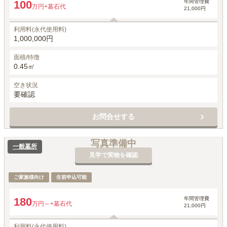
年間管理費
100
万円
+墓石代
21,000円
利用料(永代使用料)
1,000,000円
面積/特徴
0.45㎡
空き状況
要確認
お問合せする
写真準備中
一般墓所
見学で実物を確認
ご家族様向け
生前申込可能
年間管理費
180
万円～
+墓石代
21,000円
利用料(永代使用料)