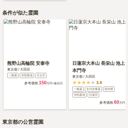
条件が似た霊園
熊野山高輪院 安泰寺
日蓮宗大本山 長栄山 池上
東京都
/
大田区
本門寺
一般墓
寺院墓地
天台宗
東京都
/
大田区
150
3.9
参考価格:
万円
+墓石代
一般墓
永代供養墓
樹木葬
寺院墓地
日蓮宗
60
参考価格:
万円～
東京都の公営霊園