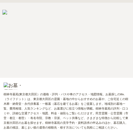
樹林寺墓苑(東京都大田区）の価格・評判・バスや車のアクセス・地図情報。お墓探しのlife.
（ライフドット）は、東京都大田区の霊園・墓地の中からおすすめのお墓や、ご自宅近くの樹
木葬・納骨堂・永代供養墓・一般墓（墓石を建てるお墓）をご提案します。地域別の墓地一
覧、費用相場、人気ランキングなど、お墓選びに役立つ情報が満載。樹林寺墓苑の評判・口コ
ミや、詳細な交通アクセス・地図、料金・値段もご覧いただけます。民営霊園・公営霊園（市
営・都立・都営）・有名寺院、宗教・宗派、ペット供養など、さまざまな特徴から比較して東
京都大田区のお墓を探せます。樹林寺墓苑の見学予約・資料請求の申込みのほか、墓石購入、
お墓の移設、墓じまい後の遺骨の移動先・移す方法についても気軽にご相談ください。