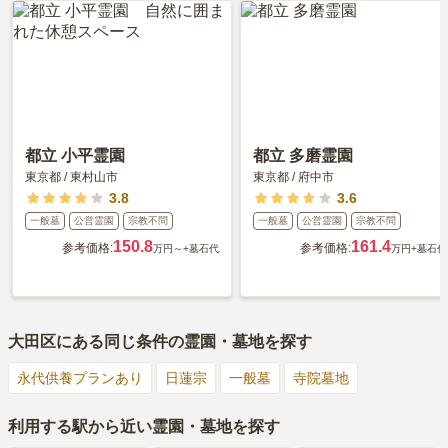
都立 小平霊園
都立 多磨霊園
東京都
/
東村山市
東京都
/
府中市
3.8
3.6
一般墓
公営霊園
宗教不問
一般墓
公営霊園
宗教不問
150.8
161.4
参考価格:
参考価格:
万円～
+墓石代
万円
+墓石代
大田区
にある同じ条件の霊園・墓地を探す
永代供養プランあり
日蓮宗
一般墓
寺院墓地
利用する駅から近い霊園・墓地を探す