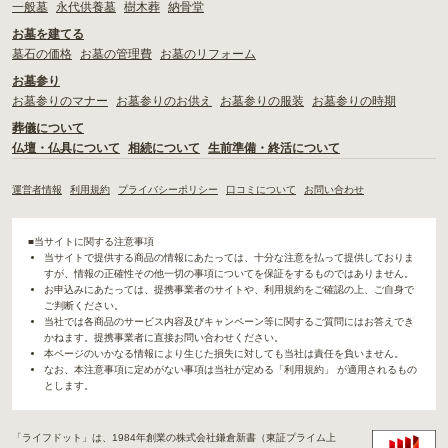
一般墓
永代供養墓
樹木葬
納骨堂
お墓を建てる
墓石の価格
お墓の管理費
お墓のリフォーム
お墓参り
お墓参りのマナー
お墓参りのお供え
お墓参りの服装
お墓参りの時期
葬儀について
仏壇・仏具について
相続について
生前準備・終活について
運営者情報
利用規約
プライバシーポリシー
口コミについて
お問い合わせ
■当サイトに関する注意事項
当サイトで提供する商品の情報にあたっては、十分な注意を払って提供しておりま
すが、情報の正確性その他一切の事項についてを保証をするものではありません。
お申込みにあたっては、提携事業者のサイトや、利用規約をご確認の上、ご自身で
ご判断ください。
当社では各商品のサービス内容及びキャンペーン等に関するご質問にはお答えでき
かねます。提携事業者に直接お問い合わせください。
本ページのいかなる情報により生じた損失に対しても当社は責任を負いません。
なお、本注意事項に定めがない事項は当社が定める「利用規約」 が適用されるもの
とします。
「ライフドット」は、1984年創業の株式会社鎌倉新書（東証プライム上