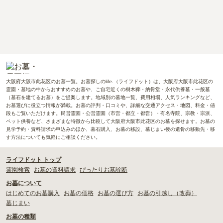
大阪府大阪市此花区のお墓一覧。お墓探しのlife.（ライフドット）は、大阪府大阪市此花区の
霊園・墓地の中からおすすめのお墓や、ご自宅近くの樹木葬・納骨堂・永代供養墓・一般墓
（墓石を建てるお墓）をご提案します。地域別の墓地一覧、費用相場、人気ランキングなど、
お墓選びに役立つ情報が満載。お墓の評判・口コミや、詳細な交通アクセス・地図、料金・値
段もご覧いただけます。民営霊園・公営霊園（市営・都立・都営）・有名寺院、宗教・宗派、
ペット供養など、さまざまな特徴から比較して大阪府大阪市此花区のお墓を探せます。お墓の
見学予約・資料請求の申込みのほか、墓石購入、お墓の移設、墓じまい後の遺骨の移動先・移
す方法についても気軽にご相談ください。
ライフドット トップ
霊園検索
お墓の資料請求
ぴったりお墓診断
お墓について
はじめてのお墓購入
お墓の価格
お墓の選び方
お墓の引越し（改葬）
墓じまい
お墓の種類