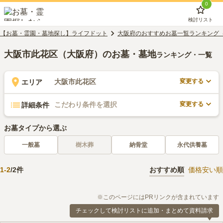
0
検討リスト
【お墓・霊園・墓地探し】ライフドット
大阪府のおすすめお墓一覧ランキング
大阪市此花区（大阪府）のお墓・墓地
ランキング・一覧
変更する
大阪市此花区
エリア
変更する
こだわり条件を選択
詳細条件
お墓タイプから選ぶ
一般墓
樹木葬
納骨堂
永代供養墓
1
-
2
/
2
件
おすすめ順
価格安い順
※このページにはPRリンクが含まれています
チェックして検討リストに追加・まとめて資料請求