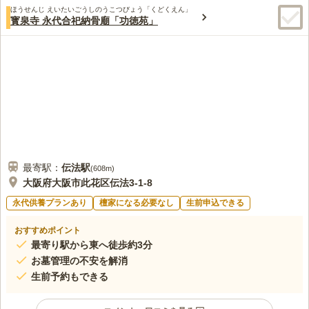
ほうせんじ えいたいごうしのうこつびょう「くどくえん」
寳泉寺 永代合祀納骨廟「功徳苑」
最寄駅：
伝法
駅
(
608m
)
大阪府大阪市此花区伝法3-1-8
永代供養プランあり
檀家になる必要なし
生前申込できる
おすすめポイント
最寄り駅から東へ徒歩約3分
お墓管理の不安を解消
生前予約もできる