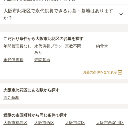
比べて省スペースで管理の手間がかからないため、費用が安く設定
一方で、
大阪府
内には、県または市区町村が運営する公営の霊園が
・
開眼法要の費用
：お墓を新しく建てた際に行う儀式のための費
大阪市此花区で永代供養できるお墓・墓地はあります
大阪市此花区
には、樹木葬の掲載がありません。
されています。
102
件あります。
用。僧侶に渡すお布施がかかります。
自然葬をお考えの場合は、海洋散骨もご検討ください。
価格の目安は、1名あたり5万円〜30万円程度です。
か？
・
納骨式の費用
：お墓に遺骨を納める儀式のための費用。僧侶に渡
公営霊園は民営の霊園と異なり、契約にあたって応募資格が設けら
すお布施、会食などの費用がかかります。
大阪市此花区
大阪市此花区
で安価なお墓を探したい場合は、
には、永代供養できるお墓・墓地が
価格の安い順
2
件あります。
で並び
れているケースがほとんどです。
・
年間管理費
：お墓の管理費。契約後、毎年発生するケースがあり
替えてお墓を探すのがおすすめです。
詳しくは、
大阪市此花区
の永代供養の一覧
をご覧ください。
主な条件として、遺骨がすでにある、該当の市区町村に一定年数以
ます。
こだわり条件から
大阪市此花区
のお墓を探す
上住んでいるなどが挙げられます。
年間管理費なし
永代供養プラン
宗教不問
納骨堂
条件を満たさない場合は、申し込み自体ができないことも多いた
正確な費用は、区画や石材の選び方によって大きく変わるため、見
あり
め、事前の確認が重要です。
積もりを取るまで確定しません。
永代供養墓
寺院墓地
契約条件の詳細は、各霊園のページをご確認いただくか、資料請求
現地見学では、担当者に「提示金額以外にかかる費用はないか」を
よりお問い合わせください。
必ず確認することをおすすめします。
お墓の条件を全て表示
現地への見学が難しい場合は、資料請求でも各霊園の詳しい料金案
内を取り寄せることができます。
大阪市此花区にある駅から探す
西九条駅
近隣の市区町村から
同じ条件で探す
大阪市福島区
大阪市西区
大阪市港区
大阪市西淀川区