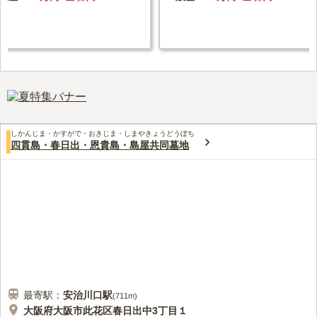
しかんじま・かすがで・おきじま・しまやきょうどうぼち
四貫島・春日出・恩貴島・島屋共同墓地
最寄駅：
安治川口
駅
(
711m
)
大阪府大阪市此花区春日出中3丁目１