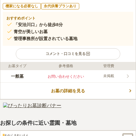
檀家になる必要なし
永代供養プランあり
おすすめポイント
「安治川口」から徒歩8分
青空が美しいお墓
管理事務所が設置されている墓地
コメント・口コミを見る
お墓タイプ
参考価格
管理費
ライフドット編集部のコメント
開放的で明るく、晴れた日には青空を見渡すことができ、故人も
一般墓
未掲載
お問い合わせください
安らかに眠りにつくことができるお墓です。水汲み場や管理事務
所が設置されており、設備も充実しているのでお参りのときも大
お墓の詳細を見る
変助かります。トイレも設置されており、長時間のお参りでも気
コメントの続きを読む
にすることなく故人と対話を楽しむことができます。参道はコン
クリートなので雨の日でも足元を気にしなくていいのもうれしい
口コミ評価
配慮です。
この霊園はまだ誰からも評価されていません。
お探しの条件に近い霊園・墓地
わかくされいえん