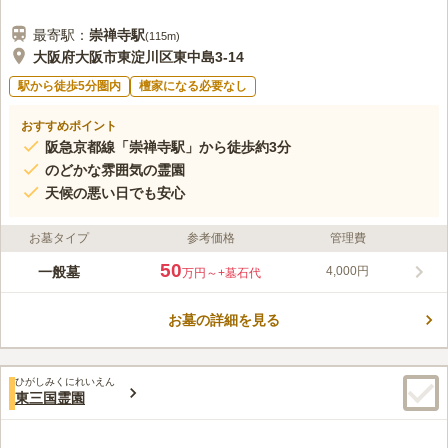
最寄駅：
崇禅寺
駅
(
115m
)
大阪府大阪市東淀川区東中島3-14
駅から徒歩5分圏内
檀家になる必要なし
おすすめポイント
阪急京都線「崇禅寺駅」から徒歩約3分
のどかな雰囲気の霊園
天候の悪い日でも安心
お墓タイプ
参考価格
管理費
50
一般墓
4,000円
万円～
+墓石代
お墓の詳細を見る
ひがしみくにれいえん
東三国霊園