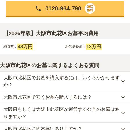
通話
0120-964-790
無料
【2026年版】大阪市此花区お墓平均費用
43万円
13万円
納骨堂：
永代供養墓：
大阪市此花区のお墓に関するよくある質問
大阪市此花区でお墓を購入するには、いくらかかります
か？
大阪市此花区で安くお墓を購入するには？
大阪市此花区
での購入費用の目安は、
納骨堂が約43万円、永代供養
墓が約13万円
です。
大阪府もしくは大阪市此花区が運営する公営のお墓はあ
大阪市此花区
で一番安価な
お墓
は、
寳泉寺 永代合祀納骨廟「功徳
樹木葬・納骨堂・永代供養墓は、基本的に墓石代がかからず、永代
苑」
の
永代供養墓
で、
13万円
からお求めいただけます。
りますか？
使用料のみかかります。
一般的に最も費用を抑えられるのは、他の方のご遺骨と一緒に埋葬
大阪市此花区に樹木葬はありますか？
する
「合祀墓（ごうしぼ）」
と呼ばれるタイプです。個別のお墓に
大阪市此花区
には、公営の霊園の掲載がありません。
なお、お墓によっては以下の費用が別途かかる場合があります。