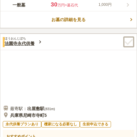
30
一般墓
1,000円
万円
+墓石代
お墓の詳細を見る
ほうおんじぼち
法園寺永代供養
最寄駅：
出屋敷
駅
(
831m
)
兵庫県尼崎市寺町5
永代供養プランあり
檀家になる必要なし
生前申込できる
おすすめポイント