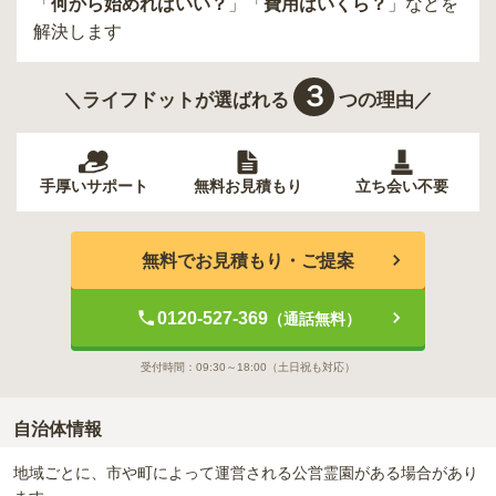
「
何から始めればいい？
」「
費用はいくら？
」などを
解決します
３
＼ライフドットが選ばれる
つの理由／
手厚いサポート
無料お見積もり
立ち会い不要
無料でお見積もり・ご提案
0120-527-369
（通話無料）
受付時間：
09:30～18:00
（土日祝も対応）
自治体情報
地域ごとに、市や町によって運営される公営霊園がある場合があり