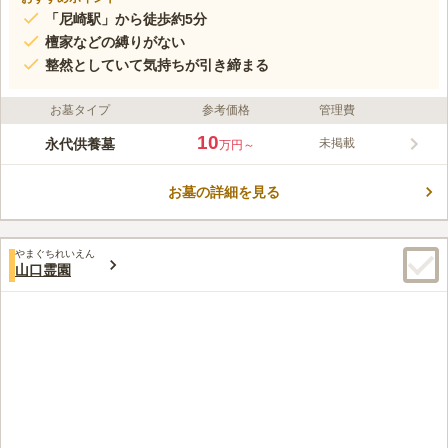
「尼崎駅」から徒歩約5分
檀家などの縛りがない
整然としていて気持ちが引き締まる
お墓タイプ
参考価格
管理費
10
永代供養墓
未掲載
万円～
お墓の詳細を見る
やまぐちれいえん
山口霊園