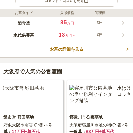
コメント・口コミを見る
お墓タイプ
参考価格
管理費
ライフドット編集部のコメント
永代合祀納骨廟なので、永代供養をしてもらえます。 おひとり
35
納骨堂
0円
万円
様やお墓を継ぐ人が居ない方でも、安心して眠ることができま
す。 寳泉寺は浄土宗のため、法要は浄土宗の儀式や作法で行わ
13
永代供養墓
0円
万円～
れます。 宗教や宗派を問わずに誰でも入ることができるので、
コメントの続きを読む
信仰をお持ちの方でも安心です。 生前予約が可能で、戒名を付
けず俗名で眠ることもできるので、こだわりをお持ちの方におす
お墓の詳細を見る
口コミ評価
すめです。
この霊園はまだ誰からも評価されていません。
大阪府で人気の公営霊園
大阪市営 額田墓地
寝屋川市公園墓地
阪府東大阪市南荘町7番26号
大阪府寝屋川市池の瀬町5番2号
般墓
14万円+墓石代
一般墓
68万円+墓石代