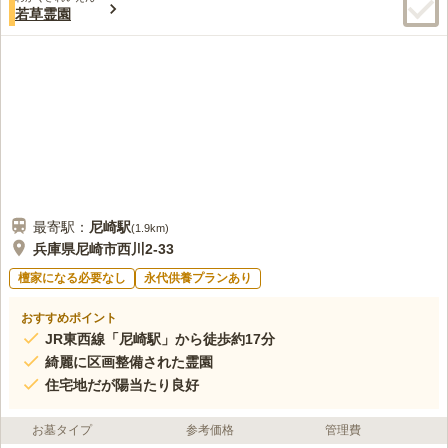
若草霊園
最寄駅：
尼崎
駅
(
1.9km
)
兵庫県尼崎市西川2-33
檀家になる必要なし
永代供養プランあり
おすすめポイント
JR東西線「尼崎駅」から徒歩約17分
綺麗に区画整備された霊園
住宅地だが陽当たり良好
お墓タイプ
参考価格
管理費