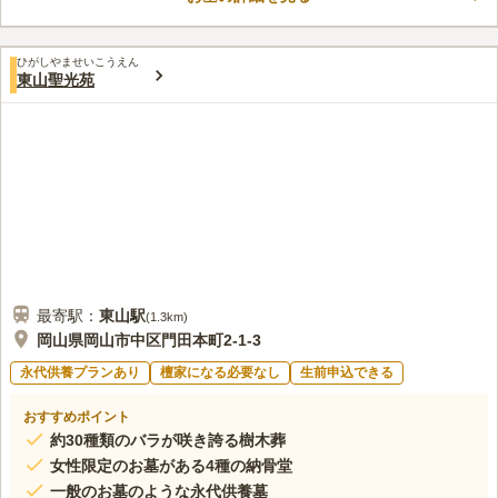
域は開放感がありますが、生け垣に囲われています。 他人の目
を気にすることなくゆっくりと故人との対話を楽しめます。
口コミ評価
ひがしやませいこうえん
この霊園はまだ誰からも評価されていません。
東山聖光苑
最寄駅：
東山
駅
(
1.3km
)
岡山県岡山市中区門田本町2-1-3
永代供養プランあり
檀家になる必要なし
生前申込できる
おすすめポイント
約30種類のバラが咲き誇る樹木葬
女性限定のお墓がある4種の納骨堂
一般のお墓のような永代供養墓