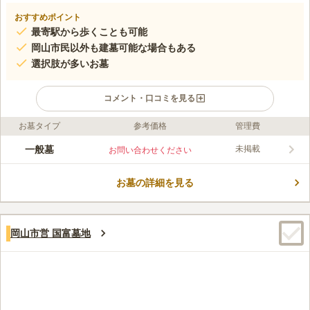
おすすめポイント
最寄駅から歩くことも可能
岡山市民以外も建墓可能な場合もある
選択肢が多いお墓
コメント・口コミを見る
お墓タイプ
参考価格
管理費
ライフドット編集部のコメント
薬局や飲食店、郵便局などの近くにある市営墓地です。 利便性
一般墓
未掲載
お問い合わせください
の高い場所にあり、生活の一部にお参りを組み込むことができま
す。 お参りの前後に買い物もできるので、気軽にお墓に足を運
お墓の詳細を見る
ぶことができます。 「池の内大池湖畔公園」が近くにあり、散
コメントの続きを読む
策を楽しむことができるのも嬉しいポイントです。 宗教を問わ
ないので宗教帰属が必要なく、どなたでも安心して眠ることがで
口コミ評価
きます。
この霊園はまだ誰からも評価されていません。
岡山市営 国富墓地