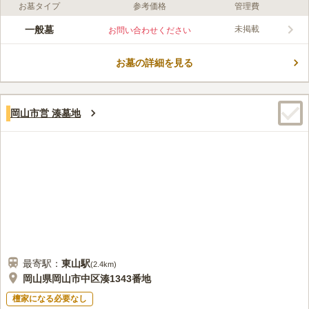
お墓タイプ
参考価格
管理費
ライフドット編集部のコメント
中学校や高校が近くにある市営墓地です。 病院やホテルなども
一般墓
未掲載
お問い合わせください
あり、多くの人が足を運ぶエリアではありますが、自然に囲まれ
た落ち着いた環境です。 市営なので管理が行き届いています。
お墓の詳細を見る
特定の宗教に帰属する必要がなく、信仰に左右されずに眠れま
コメントの続きを読む
す。 永続性も高いので、代々受け継いでいくお墓の建立をお考
えの方にもおすすめです。
口コミ評価
この霊園はまだ誰からも評価されていません。
岡山市営 湊墓地
最寄駅：
東山
駅
(
2.4km
)
岡山県岡山市中区湊1343番地
檀家になる必要なし