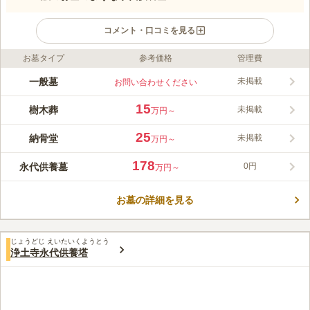
コメント・口コミを見る
お墓タイプ
参考価格
管理費
ライフドット編集部のコメント
東山聖光苑は、バラの樹木葬がある霊園です。樹木葬の区画は色
一般墓
未掲載
お問い合わせください
とりどりのバラが咲き誇り、庭園のように明るく開放的な雰囲気
をしています。納骨堂もバラに彩られたものがある他、ステンド
15
樹木葬
未掲載
万円～
グラスが魅力の女性限定のもの、高級感溢れる和型の供養塔が置
コメントの続きを読む
かれたものなど、希望に応じて選ぶことができます。お墓の管
25
納骨堂
未掲載
万円～
理・供養を霊園がおこなってくれる永代供養付きのため、維持管
口コミ評価
理の心配もありません。岡山市周辺で永代供養のお墓をお探しの
この霊園はまだ誰からも評価されていません。
178
永代供養墓
0円
万円～
方におすすめです。
お墓の詳細を見る
じょうどじ えいたいくようとう
浄土寺永代供養塔