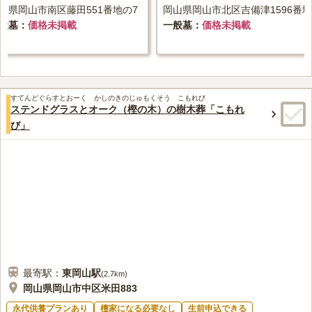
山県岡山市南区藤田551番地の7
岡山県岡山市北区吉備津1596番地
般墓
価格未掲載
一般墓
価格未掲載
すてんどぐらすとおーく かしのきのじゅもくそう こもれび
ステンドグラスとオーク（樫の木）の樹木葬「こもれ
び」
最寄駅：
東岡山
駅
(
2.7km
)
岡山県岡山市中区米田883
永代供養プランあり
檀家になる必要なし
生前申込できる