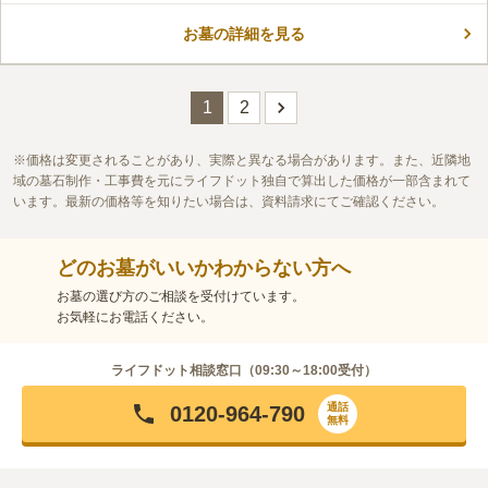
仏教以外の方も神道の方も穏やかに眠れます。 信仰に基づいた
お墓の詳細を見る
墓石を建てられるので、納得のいく形で永遠に眠ることができま
コメントの続きを読む
す。 管理が行き届いているので、遠方の方も安心してお任せす
ることができるのも嬉しいポイントです。
口コミ評価
1
2
2.8
みんなの評価
口コミ
1
件
お水をくむ場所はあるので花を生けるのには重宝しています。そ
20代
女性
れととても静かであまり人がいないのでゆっくりとお話しする時間があり
価格は変更されることがあり、実際と異なる場合があります。また、近隣地
ます。
域の墓石制作・工事費を元にライフドット独自で算出した価格が一部含まれて
口コミの続きを読む
います。最新の価格等を知りたい場合は、資料請求にてご確認ください。
どのお墓がいいかわからない方へ
お墓の選び方のご相談を受付けています。
お気軽にお電話ください。
ライフドット相談窓口（
09:30～18:00
受付）
通話
0120-964-790
無料