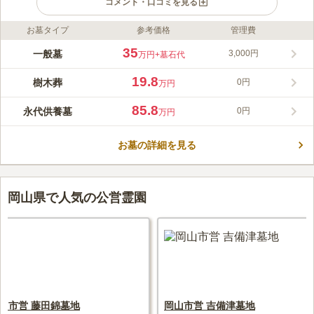
コメント・口コミを見る
お墓タイプ
参考価格
管理費
ライフドット編集部のコメント
岡山市内を一望できる場所にあります。 広い駐車場があり霊苑
35
一般墓
3,000円
万円
+墓石代
内はバリアフリー設計なので、ご高齢の方やお子様連れの方は車
でのお参りが楽です。 一般墓は1㎡・1.5㎡・4㎡・5㎡・7.5㎡と
19.8
樹木葬
0円
万円
バリエーション豊富な区画から選べるので、必要に応じた大きさ
コメントの続きを読む
の墓石を建てられます。 永代供養付の現代墓石専用区画は0.5㎡
85.8
永代供養墓
0円
万円
の区画でコンパクトです。 樹木葬墓地もあるので、ご家族のラ
口コミ評価
イフスタイルに合うお墓を選択できます。
3.5
みんなの評価
口コミ
2
件
お墓の詳細を見る
ステンドグラスの墓石が気に入りました。 近くであるのも決め
80代
女性
てのひとつです。値段も 納得でした。担当者も親切なのが決めてです。
口コミの続きを読む
岡山県で人気の公営霊園
山市営 藤田錦墓地
岡山市営 吉備津墓地