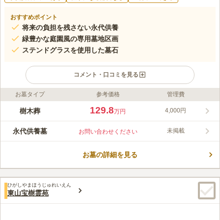
おすすめポイント
将来の負担を残さない永代供養
緑豊かな庭園風の専用墓地区画
ステンドグラスを使用した墓石
コメント・口コミを見る
お墓タイプ
参考価格
管理費
ライフドット編集部のコメント
この霊園は、永代供養に完全対応しており将来の負担を残しませ
129.8
樹木葬
4,000円
万円
ん。緑豊かな庭園風の専用墓地区画で、納骨できる人数や期間に
制限がなく、安心してご利用いただけます。さらに、県内でも珍
永代供養墓
未掲載
お問い合わせください
しいステンドグラスを使用したオリジナル墓石が標準仕様となっ
コメントの続きを読む
ており、美しいデザインで訪れる方を魅了します。将来のお墓じ
まいの際の費用も霊園が全額負担するため、安心してお任せいた
お墓の詳細を見る
口コミ評価
だけます。
この霊園はまだ誰からも評価されていません。
ひがしやまほうじゅれいえん
東山宝樹霊苑