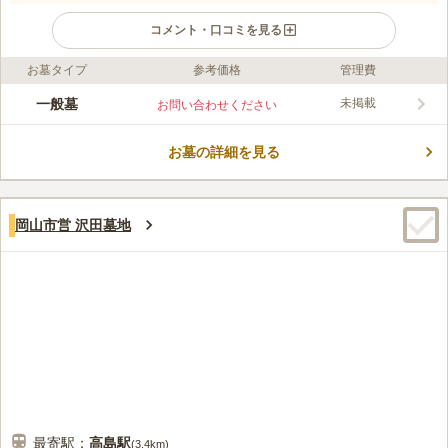
コメント・口コミを見る
お墓タイプ
参考価格
管理費
ライフドット編集部のコメント
美しい紅葉の名所として知られる市営墓地です。 四季の移ろい
一般墓
未掲載
お問い合わせください
を感じることができるのどかな場所で、ゆっくりと眠ることがで
きます。 市営墓地なので宗旨や宗派そして宗教を問わずに受け
お墓の詳細を見る
入れを行っており、信仰をお持ちでない方も安らかに眠れます。
コメントの続きを読む
駐車場があり、山陽自動車道「山陽インター」から車で約25分の
場所なので、車でお参りに行くのも便利です。
口コミ評価
この霊園はまだ誰からも評価されていません。
岡山市営 沢田墓地
最寄駅：
高島
駅
(
3.4km
)