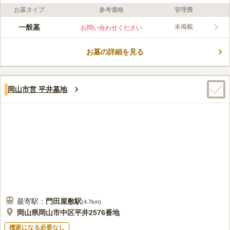
お墓タイプ
参考価格
管理費
ライフドット編集部のコメント
近くを百聞川が流れていて、爽やかな風が吹き抜ける夏でも涼し
一般墓
未掲載
お問い合わせください
げな墓地です。 海・山・川など多くの自然を存分に感じられる
環境なので、お参りへ訪れる度に清々しい気持ちになります。
お墓の詳細を見る
墓地内の施設が充実しており、法要・会食を行うこともできるた
コメントの続きを読む
め、お墓に関することをまとめてお任せできて助かります。 お
参り後に立ち寄れる「福泊公園」が近くにあるのも、嬉しいポイ
口コミ評価
ントのひとつです。
この霊園はまだ誰からも評価されていません。
岡山市営 平井墓地
最寄駅：
門田屋敷
駅
(
4.7km
)
岡山県岡山市中区平井2576番地
檀家になる必要なし