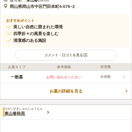
最寄駅：
東山
駅
(
597m
)
岡山県岡山市中区門田本町4-676−2
おすすめポイント
美しい自然に囲まれた環境
四季折々の風景を楽しむ
清潔感のある施設
コメント・口コミを見る
お墓タイプ
参考価格
管理費
口コミ評価
この霊園はまだ誰からも評価されていません。
一般墓
未掲載
お問い合わせください
お墓の詳細を見る
ひがしやましゅんじゅうえん
東山春秋苑