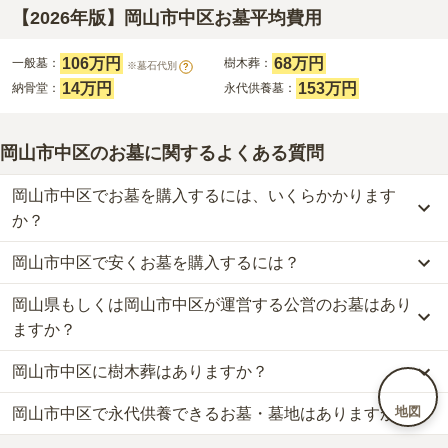
【2026年版】岡山市中区お墓平均費用
106万円
68万円
一般墓：
樹木葬：
※墓石代別
?
14万円
153万円
納骨堂：
永代供養墓：
岡山市中区のお墓に関するよくある質問
岡山市中区でお墓を購入するには、いくらかかります
か？
岡山市中区で安くお墓を購入するには？
岡山市中区
での購入費用の目安は、
一般墓が約271万円、樹木葬が
約68万円、納骨堂が約14万円、永代供養墓が約153万円
です。
岡山県もしくは岡山市中区が運営する公営のお墓はあり
岡山市中区
で一番安価な
お墓
は、
今谷浄心苑
の
納骨堂
で、
8万円
か
一般墓を建てる場合は、「永代使用料（土地代）」と「墓石代」の
らお求めいただけます。
ますか？
2つが主な費用となります。
一般的に最も費用を抑えられるのは、他の方のご遺骨と一緒に埋葬
岡山市中区
の一般墓の永代使用料の平均は
106万円
で、墓石代は
岡
岡山市中区に樹木葬はありますか？
する
「合祀墓（ごうしぼ）」
と呼ばれるタイプです。個別のお墓に
岡山市中区
には、
岡山県もしくは岡山市中区
が運営する公営の霊園
山県の平均
164.8万円
です。いずれも区画の広さや墓石の大きさ・
比べて省スペースで管理の手間がかからないため、費用が安く設定
が
8
件あります。
素材によって変わります。
地図
岡山市中区で永代供養できるお墓・墓地はありますか？
岡山市中区
には、
4
件の樹木葬があります。
されています。
岡山市営 網浜墓地（東山墓地）
、
岡山市営 海吉墓地
、
岡山市営 沢
樹木葬・納骨堂・永代供養墓は、基本的に墓石代がかからず、永代
詳しくは、
岡山市中区
の樹木葬の一覧
をご覧ください。
価格の目安は、1名あたり5万円〜30万円程度です。
田墓地
などが代表的です。
使用料のみかかります。