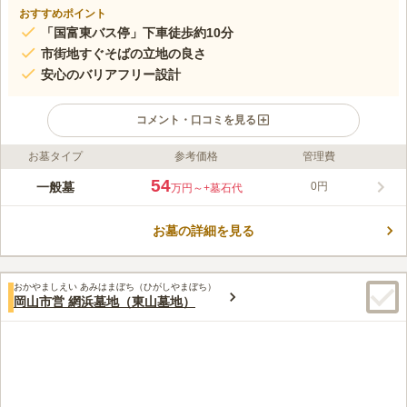
おすすめポイント
「国富東バス停」下車徒歩約10分
市街地すぐそばの立地の良さ
安心のバリアフリー設計
コメント・口コミを見る
お墓タイプ
参考価格
管理費
ライフドット編集部のコメント
岡山市中区に広がる森の一角に作られた、安住院の寺院霊園で
54
一般墓
0円
万円～
+墓石代
す。 市街地のそばにありながら緑に囲まれており、静かな時間
を過ごすことができます。 在来仏教徒の方が眠れる場所で、他
お墓の詳細を見る
の墓地からの移設にも対応してくれます。 駐車場完備で車での
コメントの続きを読む
お参りも可能です。 管理・清掃が行き届いており、水道・ゴミ
箱など設備もしっかりしているのも魅力のひとつです。
口コミ評価
おかやましえい あみはまぼち（ひがしやまぼち）
この霊園はまだ誰からも評価されていません。
岡山市営 網浜墓地（東山墓地）