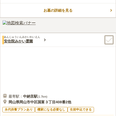
で、「陽当たりが良い場所で眠りたい」「故人に穏やかな気持ち
で眠って欲しい」とお考えの方におすすめです。 区画は3.24
お墓の詳細を見る
㎡・3.96㎡・4.45㎡・5.92㎡とゆとりのある広さばかりなので、
コメントの続きを読む
広々と眠れます。 お参りの際も、周囲を気にすることなく故人
に手を合わせられます。
口コミ評価
3.6
みんなの評価
口コミ
1
件
霊園の近くには石材店が運営する花やろうそくが購入できるが割
50代
女性
あんじゅういんみかいれいえん
高に感じるので、道中にある花屋やホームセンターに自家用車で寄る。飲
安住院みかい霊園
食店は自販機程度で不便だが、目的としなければ良しの範囲
口コミの続きを読む
最寄駅：
中納言
駅
(
1.7km
)
岡山県岡山市中区国富３丁目408番2他
永代供養プランあり
檀家になる必要なし
生前申込できる