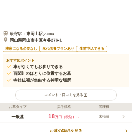
最寄駅：
東岡山
駅
(
2.4km
)
岡山県岡山市中区今谷276-1
檀家になる必要なし
永代供養プランあり
生前申込できる
おすすめポイント
車がなくてもお参りできる
百聞川のほとりに位置するお墓
寺社仏閣が集結する神聖な場所
コメント・口コミを見る
お墓タイプ
参考価格
管理費
ライフドット編集部のコメント
寺社仏閣が多く集まっている神聖な場所にある霊苑です。 山陽
18
一般墓
未掲載
万円（税込）～
自動車道「岡山インター」から車で約25分で、駐車場を完備して
おり、車でお参りに行くこともできます。 百間川に近いので、
お墓の詳細を見る
お参りの後に散策をしてリフレッシュすることも可能です。 墓
コメントの続きを読む