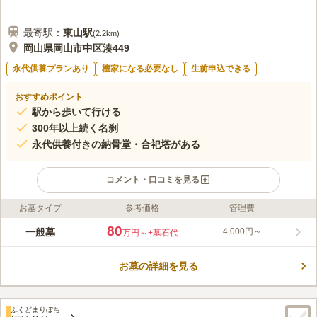
最寄駅：
東山
駅
(
2.2km
)
岡山県岡山市中区湊449
永代供養プランあり
檀家になる必要なし
生前申込できる
おすすめポイント
駅から歩いて行ける
300年以上続く名刹
永代供養付きの納骨堂・合祀塔がある
コメント・口コミを見る
お墓タイプ
参考価格
管理費
ライフドット編集部のコメント
約1万坪に及ぶ境内には桜の木が至る所に植えられていて、春に
80
一般墓
4,000円～
万円～
+墓石代
なると美しく咲き誇り、訪れる方々の目を楽しませてくれます。
日本庭園もあるので、お参りの際に散策してみるのも良いでしょ
お墓の詳細を見る
う。 岡山市東区を望める一般墓地は、93区画が新設されていま
コメントの続きを読む
す。 3タイプの区画から選べ、それぞれの方の希望に合ったお墓
が建立できるのも魅力のひとつです。
口コミ評価
ふくどまりぼち
この霊園はまだ誰からも評価されていません。