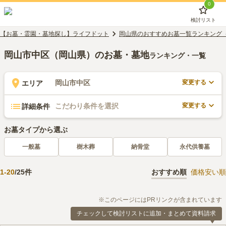
0
検討リスト
【お墓・霊園・墓地探し】ライフドット
岡山県のおすすめお墓一覧ランキング
岡山市中区（岡山県）のお墓・墓地
ランキング・一覧
変更する
岡山市中区
エリア
変更する
こだわり条件を選択
詳細条件
お墓タイプから選ぶ
一般墓
樹木葬
納骨堂
永代供養墓
1
-
20
/
25
件
おすすめ順
価格安い順
※このページにはPRリンクが含まれています
チェックして検討リストに追加・まとめて資料請求