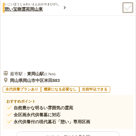
いこいほうじゅれいえんおかやまひがし
憩い宝樹霊苑岡山東
最寄駅：
東岡山
駅
(
2.7km
)
岡山県岡山市中区米田883
永代供養プランあり
檀家になる必要なし
生前申込できる
おすすめポイント
自然豊かな明るい雰囲気の霊苑
全区画永代供養墓に対応
永代供養付の現代墓石「憩い」専用区画