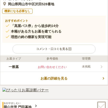
岡山県岡山市中区沢田528番地
檀家になる必要なし
おすすめポイント
「高屋バス停」から徒歩約14分
本籍がある方もお墓を建てられる
理想の終の棲家を実現可能
コメント・口コミを見る
お墓タイプ
参考価格
管理費
ライフドット編集部のコメント
歴史を感じることができる場所にある市営墓地です。 「沢田大
一般墓
未掲載
お問い合わせください
塚古墳」「金蔵山古墳」をはじめとし、「円山山頂古墳の森ふれ
あい公園」などが近隣にあります。 墓域の周囲には山々が広が
お墓の詳細を見る
っており、清らかな空気が漂う中でリフレッシュできます。 宗
コメントの続きを読む
教不問で信仰を問われないので、無宗教の方も安らかな眠りにつ
くことができるでしょう。
口コミ評価
この霊園はまだ誰からも評価されていません。
おかやましえい
岡山市営 門田墓地