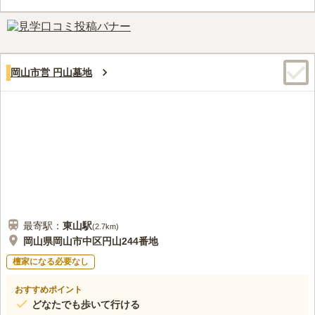
きます。 墓域内はバリアフリー設計なので、家族や親せきが揃
ってお参りすることができるのも嬉しいポイントです。
口コミ評価
この霊園はまだ誰からも評価されていません。
岡山市営 円山墓地
最寄駅：
東山
駅
(
2.7km
)
岡山県岡山市中区円山244番地
檀家になる必要なし
おすすめポイント
どなたでも歩いて行ける