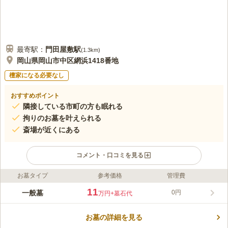
最寄駅：
門田屋敷
駅
(
1.3km
)
岡山県岡山市中区網浜1418番地
檀家になる必要なし
おすすめポイント
隣接している市町の方も眠れる
拘りのお墓を叶えられる
斎場が近くにある
コメント・口コミを見る
お墓タイプ
参考価格
管理費
ライフドット編集部のコメント
「岡山市斎場」のほど近くにある市営墓地です。 周囲にはお墓
11
一般墓
0円
万円
+墓石代
が多く集結している聖域で、「網浜茶臼山古墳」もあります。
静かで落ち着いた環境の中で、ゆっくりと故人との時間を過ごせ
お墓の詳細を見る
る場所です。 宗教不問で受け入れを行っているので、無宗教の
コメントの続きを読む