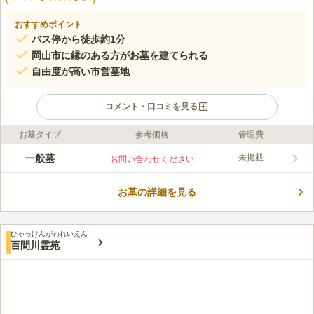
おすすめポイント
バス停から徒歩約1分
岡山市に縁のある方がお墓を建てられる
自由度が高い市営墓地
コメント・口コミを見る
お墓タイプ
参考価格
管理費
ライフドット編集部のコメント
旭川が近くを流れている、宗教不問の市営墓地です。 周囲には
一般墓
未掲載
お問い合わせください
県道や国道が走っており、買い物や飲食を楽しむことができる店
舗が多いエリアです。 駐車スペースを完備しているので、車で
お墓の詳細を見る
お参りをしてからドライブを楽しむこともできます。 休憩所や
コメントの続きを読む
トイレがあるので、心行くまでゆっくりと滞在できるのも嬉しい
ポイントです。
口コミ評価
ひゃっけんがわれいえん
この霊園はまだ誰からも評価されていません。
百間川霊苑