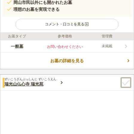
岡山市民以外にも開かれたお墓
理想のお墓を実現できる
コメント・口コミを見る
お墓タイプ
参考価格
管理費
ライフドット編集部のコメント
県道28号線沿いにあるお墓です。 駐車場を完備しているので、
一般墓
未掲載
お問い合わせください
車でのお参りがおすすめです。 周囲には山や川がある自然に恵
まれた好立地にあります。 暖かい陽射しと爽やかな風を感じな
お墓の詳細を見る
がら、故人とゆっくり向き合うことができます。 市営墓地なの
コメントの続きを読む
で、管理が行き届いており永続性が高いのも嬉しいポイントで
す。 宗教不問なので信仰をお持ちの方も安心です。
口コミ評価
ずいこうざんぶっしんじ ずいこうえん
この霊園はまだ誰からも評価されていません。
瑞光山仏心寺 瑞光苑