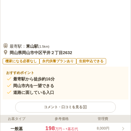
最寄駅：
東山
駅
(
1.5km
)
岡山県岡山市中区平井２丁目2632
檀家になる必要なし
永代供養プランあり
生前申込できる
おすすめポイント
最寄駅から徒歩約16分
岡山市内を一望できる
道路に面している入口
コメント・口コミを見る
お墓タイプ
参考価格
管理費
ライフドット編集部のコメント
岡山県岡山市にある、宗教不問の霊苑です。 全区画南向きなの
198
一般墓
8,000円
万円～
+墓石代