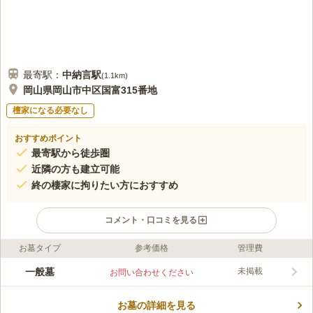
最寄駅：
中納言
駅
(
1.1km
)
岡山県岡山市中区国富315番地
檀家になる必要なし
おすすめポイント
最寄駅から徒歩圏
近隣の方も建立可能
終の棲家に拘りたい方におすすめ
コメント・口コミを見る
お墓タイプ
参考価格
管理費
ライフドット編集部のコメント
国道250号線の近くにある、宗教不問の市営墓地です。 山陽自動
一般墓
未掲載
お問い合わせください
車道「岡山インター」から車で約21分の場所にあり、駐車場を完
備しているので車でお参りに行くこともできます。 周囲にはコ
お墓の詳細を見る
ンビニや飲食店などがあり、お墓参りの前後に立ち寄ることがで
コメントの続きを読む