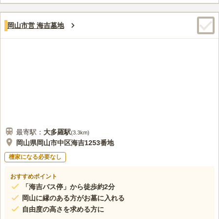
方が眠るのにも適しています。 市営なので管理が行き届いてお
り、安心して大切な人をお任せできます。
口コミ評価
4.7
みんなの評価
口コミ
3
件
岡山市営 海吉墓地
特に近場にはお店は多くないですが、中心市街地には車で10分ほ
50代
男性
どで着くので、食事など、親族で集まるには困ることはありません。
口コミの続きを読む
最寄駅：
大多羅
駅
(
3.3km
)
岡山県岡山市中区海吉1253番地
檀家になる必要なし
おすすめポイント
「海吉バス停」から徒歩約2分
岡山に縁のある方がお墓に入れる
自由度の高さを求める方に