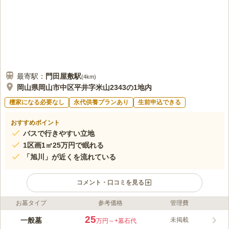
最寄駅：
門田屋敷
駅
(
4km
)
岡山県岡山市中区平井字米山2343の1地内
檀家になる必要なし
永代供養プランあり
生前申込できる
おすすめポイント
バスで行きやすい立地
1区画1㎡25万円で眠れる
「旭川」が近くを流れている
コメント・口コミを見る
お墓タイプ
参考価格
管理費
ライフドット編集部のコメント
国道2号線から住宅街に入った場所にあり、アクセスが良いので
25
一般墓
未掲載
万円～
+墓石代
車でのお参りも問題ありません。 宗教の制限がないので、在来