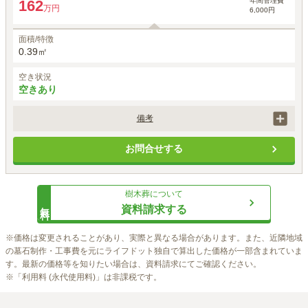
年間管理費
162
万円
6,000円
面積/特徴
0.39㎡
空き状況
空きあり
備考
永代供養付き・納骨制限なし(無期限)・将来の墓じまい費用込み
お問合せする
樹木葬
について
無料
資料請求する
※価格は変更されることがあり、実際と異なる場合があります。また、近隣地域
の墓石制作・工事費を元にライフドット独自で算出した価格が一部含まれていま
す。最新の価格等を知りたい場合は、資料請求にてご確認ください。

※「利用料 (永代使用料)」は非課税です。