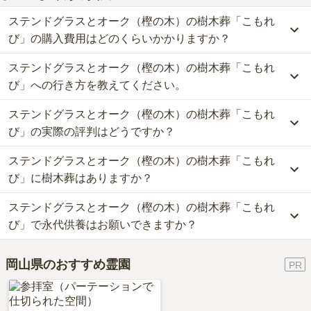
ステンドグラスとオーク（樫の木）の樹木葬「こもれ
び」の購入費用はどのくらいかかりますか？
ステンドグラスとオーク（樫の木）の樹木葬「こもれ
ステンドグラスとオーク（樫の木）の樹木葬「こもれび」では、樹
木葬が約129.8万円からお求めいただけます。
び」への行き方を教えてください。
なお、ステンドグラスとオーク（樫の木）の樹木葬「こもれび」が
ステンドグラスとオーク（樫の木）の樹木葬「こもれ
ある岡山県の相場は、樹木葬が約68万円です。
公共交通機関の場合、JR東岡山駅からタクシーで約7分です。
お墓は、価格が高いものがよい、安いものが悪い、という訳ではあ
車の場合、市内中心部から車で約20分です。
び」の実際の評判はどうですか？
りません。大切なのは、ご家族が心から納得し、安心してお参りで
詳しいルートや地図は、本ページの「地図・交通アクセス」欄をご
きる場所を選ぶことです。
ステンドグラスとオーク（樫の木）の樹木葬「こもれ
確認ください。
ステンドグラスとオーク（樫の木）の樹木葬「こもれび」の口コミ
はまだ投稿されておりません。
び」に樹木葬はありますか？
口コミはあくまで一つの目安です。資料請求や現地見学を通して、
ステンドグラスとオーク（樫の木）の樹木葬「こもれ
ご自身の目で雰囲気を確認してみることをおすすめします。
はい、ステンドグラスとオーク（樫の木）の樹木葬「こもれび」に
は2種類の樹木葬がございます。
び」で永代供養はお願いできますか？
費用は、約129.8万円からとなっております。
ステンドグラスとオーク（樫の木）の樹木葬「こもれび」がある岡
はい、ステンドグラスとオーク（樫の木）の樹木葬「こもれび」は
岡山県のおすすめ霊園
山県の樹木葬の相場価格は、約68万円です。
永代供養に対応しています。
樹木葬
について詳しく知りたい方は『
樹木葬とは？費用相場・メリ
費用は、約129.8万円からとなっております。
ット＆デメリット・仕組みを解説
』をご覧ください。
ステンドグラスとオーク（樫の木）の樹木葬「こもれび」がある岡