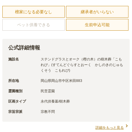
檀家になる必要なし
継承者がいらない
ペット供養できる
生前申込可能
公式詳細情報
施設名
ステンドグラスとオーク（樫の木）の樹木葬「こも
れび」(すてんどぐらすとおーく　かしのきのじゅも
くそう　こもれび)
所在地
岡山県岡山市中区米田883
霊園種別
民営霊園
区画タイプ
永代供養墓/樹木葬
宗旨宗派
宗教不問
詳細をもっと見る