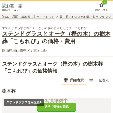
0
検討リスト
【お墓・霊園・墓地探し】ライフドット
岡山県のおすすめお墓一覧ランキング
すてんどぐらすとおーく かしのきのじゅもくそう こもれび
ステンドグラスとオーク（樫の木）の樹木
葬「こもれび」
の価格・費用
岡山県
岡山市中区
/
東岡山
駅
ステンドグラスとオーク（樫の木）の樹木葬
「こもれび」の価格情報
詳細表示
一覧表示
樹木葬
写真準備中
ステンドグラス専用区画A
見学で実物を確認