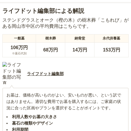
ライフドット編集部による解説
ステンドグラスとオーク（樫の木）の樹木葬「こもれび」
が
ある
岡山市中区
の平均費用はこちらです。
一般墓
樹木葬
納骨堂
永代供養墓
106万円
68万円
14万円
153万円
※墓石代別
ライフドット編集部
お墓は、価格が高いものがよい、安いものが悪い、という訳で
はありません。適切な費用でお墓を購入するには、ご家庭の状
況に合った区画やプランを選択することがポイントです。
利用人数やお墓の大きさ
墓石の種類やデザイン
利用期間