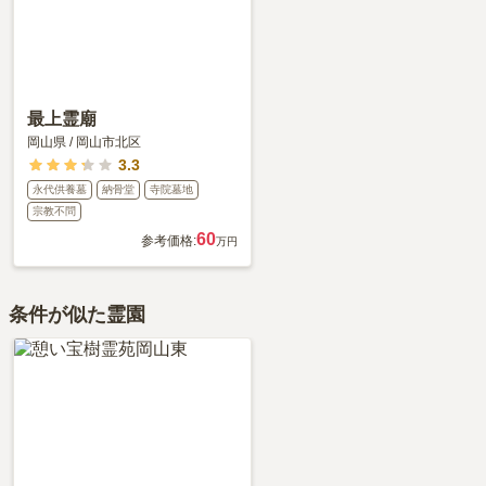
山県の永代供養墓の相場価格は、約153万円です。
永代供養について詳しく知りたい方は『
永代供養墓をわかりやすく
解説！
』をご覧ください。
最上霊廟
岡山県
/
岡山市北区
3.3
永代供養墓
納骨堂
寺院墓地
宗教不問
60
参考価格:
万円
条件が似た霊園