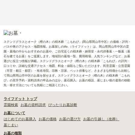
ステンドグラスとオーク（樫の木）の樹木葬「こもれび」(岡山県岡山市中区）の価格・評判・
バスや車のアクセス・地図情報。お墓探しのlife.（ライフドット）は、岡山県岡山市中区の霊
園・墓地の中からおすすめのお墓や、ご自宅近くの樹木葬・納骨堂・永代供養墓・一般墓（墓
石を建てるお墓）をご提案します。地域別の墓地一覧、費用相場、人気ランキングなど、お墓
選びに役立つ情報が満載。ステンドグラスとオーク（樫の木）の樹木葬「こもれび」の評判・
口コミや、詳細な交通アクセス・地図、料金・値段もご覧いただけます。民営霊園・公営霊園
（市営・都立・都営）・有名寺院、宗教・宗派、ペット供養など、さまざまな特徴から比較し
て岡山県岡山市中区のお墓を探せます。ステンドグラスとオーク（樫の木）の樹木葬「こもれ
び」の見学予約・資料請求の申込みのほか、墓石購入、お墓の移設、墓じまい後の遺骨の移動
先・移す方法についても気軽にご相談ください。
ライフドット トップ
霊園検索
お墓の資料請求
ぴったりお墓診断
お墓について
はじめてのお墓購入
お墓の価格
お墓の選び方
お墓の引越し（改葬）
墓じまい
お墓の種類