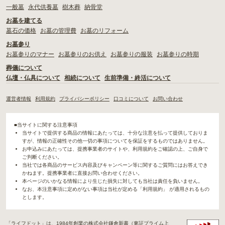
一般墓
永代供養墓
樹木葬
納骨堂
お墓を建てる
墓石の価格
お墓の管理費
お墓のリフォーム
お墓参り
お墓参りのマナー
お墓参りのお供え
お墓参りの服装
お墓参りの時期
葬儀について
仏壇・仏具について
相続について
生前準備・終活について
運営者情報
利用規約
プライバシーポリシー
口コミについて
お問い合わせ
■当サイトに関する注意事項
当サイトで提供する商品の情報にあたっては、十分な注意を払って提供しておりま
すが、情報の正確性その他一切の事項についてを保証をするものではありません。
お申込みにあたっては、提携事業者のサイトや、利用規約をご確認の上、ご自身で
ご判断ください。
当社では各商品のサービス内容及びキャンペーン等に関するご質問にはお答えでき
かねます。提携事業者に直接お問い合わせください。
本ページのいかなる情報により生じた損失に対しても当社は責任を負いません。
なお、本注意事項に定めがない事項は当社が定める「利用規約」 が適用されるもの
とします。
「ライフドット」は、1984年創業の株式会社鎌倉新書（東証プライム上