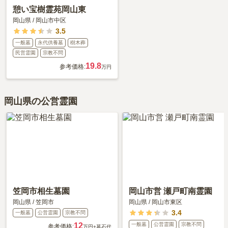
憩い宝樹霊苑岡山東
岡山県
/
岡山市中区
3.5
一般墓
永代供養墓
樹木葬
民営霊園
宗教不問
19.8
参考価格:
万円
岡山県の公営霊園
笠岡市相生墓園
岡山市営 瀬戸町南霊園
岡山県
/
笠岡市
岡山県
/
岡山市東区
3.4
一般墓
公営霊園
宗教不問
12
一般墓
公営霊園
宗教不問
参考価格:
万円
+墓石代