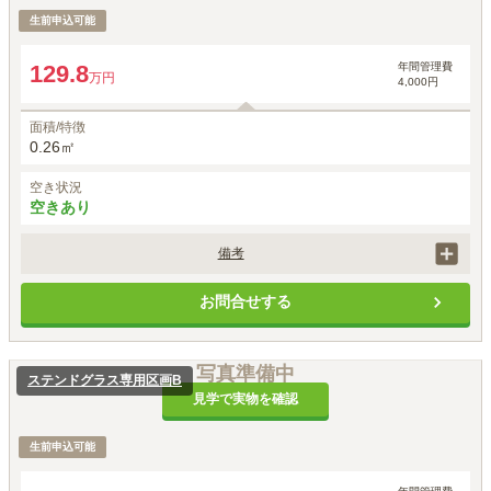
生前申込可能
年間管理費
129.8
万円
4,000円
面積/特徴
0.26㎡
空き状況
空きあり
備考
永代供養付き・納骨制限なし(無期限)・将来の墓じまい費用込み
お問合せする
写真準備中
ステンドグラス専用区画B
見学で実物を確認
生前申込可能