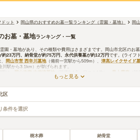
フドット
岡山県のおすすめお墓一覧ランキング（霊園・墓地）
岡
のお墓・墓地
ランキング・一覧
の霊園・墓地があり、その種類や費用はさまざまです。岡山市北区のお
が約
23万円
、
納骨堂
が約
75万円
、
永代供養墓
が約
12万円
です。(ライフ
は、
岡山市営 西辛川墓地
（備前一宮駅から509m）、
津高レイクサイド
金川駅から3.1km）が挙げられます。
霊園は、
岡山市営 吉備津墓地
（評価3.4点・口コミ1件）、
最上霊廟
（評
もっと見る
ります。
をする際は、自宅からの交通アクセスを確認しつつ、法要施設や管理事
どを考慮して選ぶとよいでしょう。資料請求や見学予約が無料でできま
北区
り条件を選択
樹木葬
納骨堂