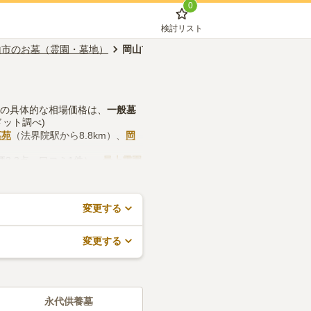
0
検討リスト
山市のお墓（霊園・墓地）
岡山市北区のお墓（霊園・墓地）
墓の具体的な相場価格は、
一般墓
ドット調べ)
墓苑
（法界院駅から8.8km）、
岡
価3.3点・口コミ1件）、
最上霊園
務所などの設備や管理体制、近隣
すので、活用してみてください。
変更する
変更する
永代供養墓