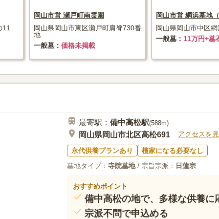
岡山市営 瀬戸町南霊園
岡山市営 網浜墓地
11
岡山県岡山市東区瀬戸町肩脊730番
岡山県岡山市中区網浜
地
一般墓
11万円+墓
一般墓
価格未掲載
最寄駅：
備中高松
駅
(
588m
)
アクセスを見
岡山県岡山市北区高松691
永代供養プランあり
檀家になる必要なし
墓地タイプ：
寺院墓地
/ 宗旨宗派：
日蓮宗
おすすめポイント
備中高松の地で、多様な供養に
宗派不問で申込める