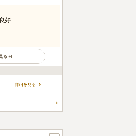
良好
見る
史ある最上稲荷が管理・運営
詳細を見る
派を問わず、石材店の指定もな
デザインのお墓を建立できま
もお申し込みいただけるので、
コメントの続きを読む
すすめできる霊園です。
件
と思います。売店などもある
山深くはないので、車で少し