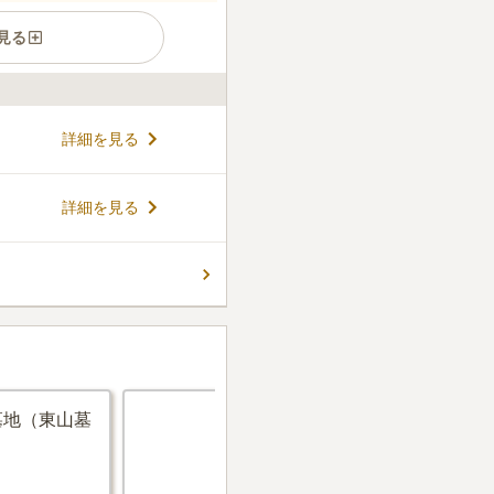
見る
霊廟は、岡山県で初めて導入
詳細を見る
と現代の利便性を融合した新
参拝はカード1枚で駐車場か
でき、プライベートな空間で
コメントの続きを読む
詳細を見る
僧侶による日々の供養に加
リー設計を備えており、どな
す。 供養期間終了後には永代
件
め、将来にわたって安心で
ので、年末から正月は初詣の
す。
何もありません。
口コミの続きを読む