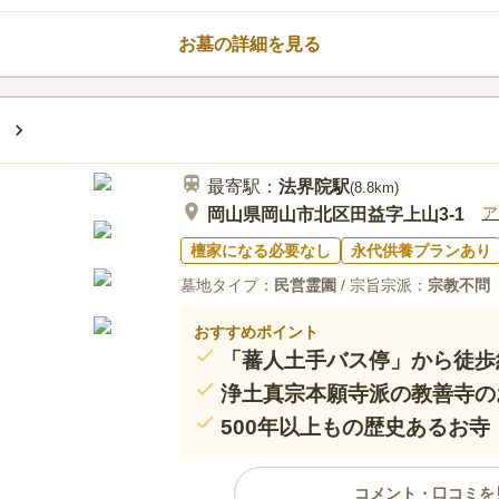
に眠れます。 宗教は不問で、一
んでお墓を建立できます。 霊園
お墓の詳細を見る
ァルト舗装のバリアフリー構造に
にせずお参りができるのもポイン
口コミ評価
この霊園はまだ誰からも評価されていませ
最寄駅：
法界院
駅
(
8.8km
)
ア
岡山県岡山市北区田益字上山3-1
檀家になる必要なし
永代供養プランあり
墓地タイプ：
民営霊園
/ 宗旨宗派：
宗教不問
おすすめポイント
「蕃人土手バス停」から徒歩
浄土真宗本願寺派の教善寺の
500年以上もの歴史あるお寺
コメント・口コミを