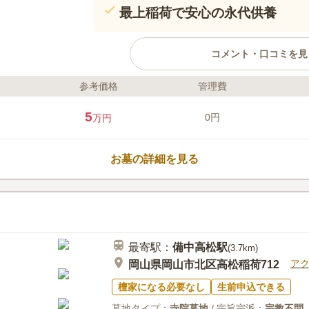
最上稲荷で安心の永代供養
コメント・口コミを見
参考価格
管理費
ライフドット編集部のコメント
妙玄寺は、豊臣秀吉の水攻めで知られ
5
0円
万円
持つ寺院で、信縁者の方々に永代供養
派を問わずご利用いただけ、春と秋の
執り行われます。 最終的には日本三
お墓の詳細を見る
供養墓に合祀されるため、安心してお
もご相談可能で、歴史とともに心安ら
口コミ評価
この霊園はまだ誰からも評価されていません。
最寄駅：
備中高松
駅
(
3.7km
)
ア
岡山県岡山市北区高松稲荷712
檀家になる必要なし
生前申込できる
墓地タイプ：
寺院墓地
/ 宗旨宗派：
宗教不問