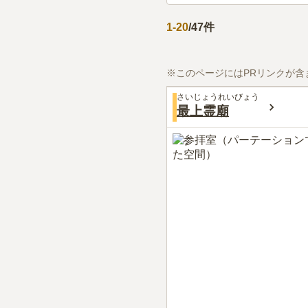
1
-
20
/
47
件
※このページにはPRリンクが含
さいじょうれいびょう
最上霊廟