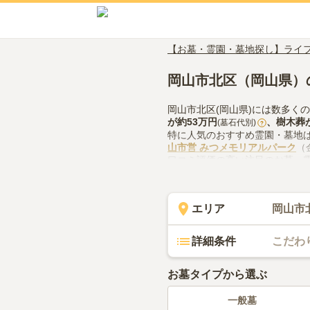
【お墓・霊園・墓地探し】ライ
岡山市北区（岡山県）
岡山市北区(岡山県)には数多く
が約
53万円
、
樹木葬
(墓石代別)
?
特に人気のおすすめ霊園・墓地
山市営 みつメモリアルパーク
（
口コミ評価の高い注目のお墓・
（評価3.3点・口コミ1件）があ
岡山市北区(岡山県)でお墓探し
での供花やお線香の入手方法な
エリア
岡山市
詳細条件
こだわ
お墓タイプから選ぶ
一般墓