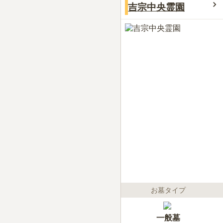
吉宗中央霊園
お墓タイプ
一般墓