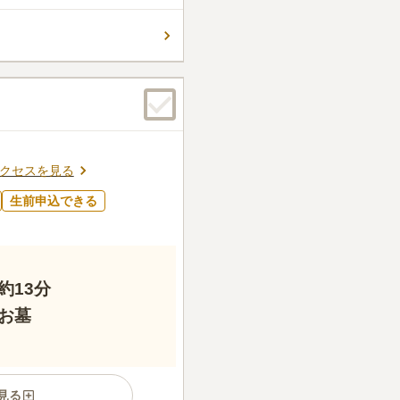
般墓の区画かガーデン区画を選
内は、雨のたまりにくいアスフ
コメントの続きを読む
なっているので、お天気を気
トです。
ん。
クセスを見る
生前申込できる
約13分
お墓
見る