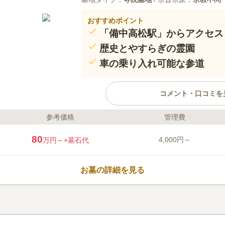
おすすめポイント
「備中高松駅」からアクセス
歴史とやすらぎの霊園
車の乗り入れ可能な参道
コメント・口コミを
参考価格
管理費
ライフドット編集部のコメント
岡山桃太郎空港からほど近く、歴
80
4,000円～
万円～
+墓石代
する安心の霊園です。 宗旨や宗
いため、ご希望に合わせた自由な
す。 さらに建墓予定のない方で
お墓の詳細を見る
終活をお考えの方にも安心してお
口コミ評価
3.3
みんなの評価
口コミ
1
大きな霊園なので見晴らしはいい
30代
女性
のでたまに立ち寄ったりします。それほど