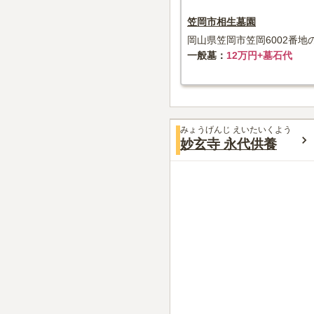
笠岡市相生墓園
岡山県笠岡市笠岡6002番地の
一般墓
12万円+墓石代
みょうげんじ えいたいくよう
妙玄寺 永代供養