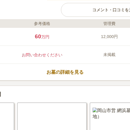
コメント・口コミを
参考価格
管理費
ライフドット編集部のコメント
最上稲荷山妙教寺が運営する最上
60
12,000円
万円
された自動搬送式納骨堂で、伝統
しい供養の形を実現しています。 
ら納骨堂までスムーズにアクセス
未掲載
お問い合わせください
心ゆくまでお参りいただけます。
え、契約者専用駐車場やバリアフ
口コミ評価
たでも安心してご利用いただけま
3.3
みんなの評価
口コミ
1
お墓の詳細を見る
供養墓にて大切にご供養されるた
最上稲荷の境内のすぐ横です。な
60代
女性
す。個別見学も随時承っておりま
人たちでいっぱいだと思います。他は特に
園