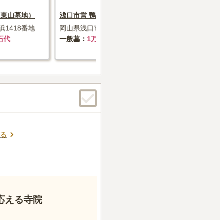
（東山墓地）
浅口市営 鴨方第一霊園
岡山市営 
1418番地
岡山県浅口市金光町地頭下64番地
岡山県岡山市
石代
一般墓
1万円+墓石代
一般墓
価
る
応える寺院