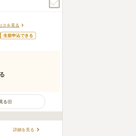
ります。
口コミの続きを読む
セスを見る
生前申込できる
る
見る
号線から少し入った立地の霊
詳細を見る
鳥のさえずりを聞きながら静か