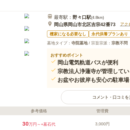
移動すれば食事や買い物などできる店があ
最寄駅：
野々口
駅
(
4.8km
)
アク
岡山県岡山市北区吉宗42番73
檀家になる必要なし
永代供養プランあり
墓地タイプ：
寺院墓地
/ 宗旨宗派：
宗教不問
おすすめポイント
岡山電気軌道バスが便利
宗教法人浄蓮寺が管理してい
お盆やお彼岸も安心の駐車場
コメント・口コミを
参考価格
管理費
ライフドット編集部のコメント
岡山免許センターに近い、国道53
30
3,000円
万円～
+墓石代
園です。 周りを緑に囲まれて小