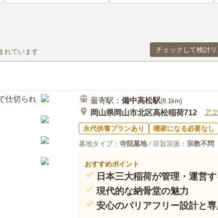
チェックして検討リ
まれています
最寄駅：
備中高松
駅
(
8.1km
)
ア
岡山県岡山市北区高松稲荷712
永代供養プランあり
檀家になる必要なし
墓地タイプ：
寺院墓地
/ 宗旨宗派：
宗教不問
おすすめポイント
日本三大稲荷が管理・運営す
現代的な納骨堂の魅力
安心のバリアフリー設計と専