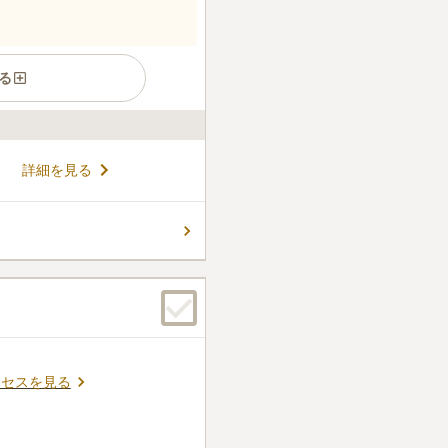
る
る備中高松城ゆかりの歴史を
詳細を見る
を提供しています。 宗旨・宗
お彼岸、お盆には合同供養が
大稲荷の一つ・最上稲荷の永代
コメントの続きを読む
任せいただけます。遠方の方
ぐ供養をお届けいたします。
クセスを見る