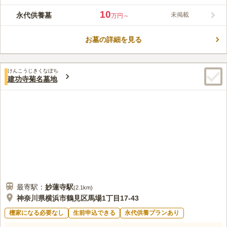
で夫婦・家族はもちろん、パートナー・友人どうし・単身でも利
10
永代供養墓
未掲載
万円～
用できる樹木葬型花壇墓地、管理費など追加費用がかからない永
口コミ評価
代供養墓（浄瑠璃廟）があります。
この霊園はまだ誰からも評価されていません。
お墓の詳細を見る
けんこうじきくなぼち
建功寺菊名墓地
最寄駅：
妙蓮寺
駅
(
2.1km
)
神奈川県横浜市鶴見区馬場1丁目17-43
檀家になる必要なし
生前申込できる
永代供養プランあり