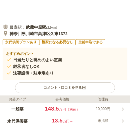
口コミの続きを読む
最寄駅：
武蔵中原
駅
(
2.9km
)
神奈川県川崎市高津区久末1372
永代供養プランあり
檀家になる必要なし
生前申込できる
おすすめポイント
日当たりと眺めのよい霊園
継承者なしOK
法要設備・駐車場あり
コメント・口コミを見る
お墓タイプ
参考価格
管理費
ライフドット編集部のコメント
橘聖地第二霊園は、865年に開山された歴史ある寺院である蓮花
148.5
一般墓
10,000円
万円（税込）
寺が管理している霊園です。 真言宗智山派の寺院ですが、霊園
は在来仏教であれば宗旨・宗派不問で利用することができます。
13.5
永代供養墓
未掲載
万円～
高所にあるので眺めもよく、天気がいい日は東京都内まで見渡す
コメントの続きを読む
ことができます。 霊園内には合祀永代供養墓「和永霊廟永代納