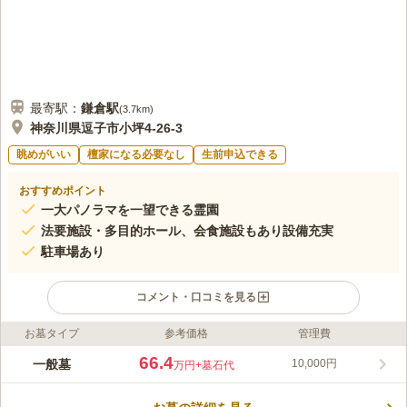
最寄駅：
鎌倉
駅
(
3.7km
)
神奈川県逗子市小坪4-26-3
眺めがいい
檀家になる必要なし
生前申込できる
おすすめポイント
一大パノラマを一望できる霊園
法要施設・多目的ホール、会食施設もあり設備充実
駐車場あり
コメント・口コミを見る
お墓タイプ
参考価格
管理費
ライフドット編集部のコメント
海に面した高台にある霊園です。周りには陽光を遮るようなもの
66.4
一般墓
10,000円
万円
+墓石代
がありません。日当たりは良く、園内はどこも明るさがありま
す。磯の香りと光の温かさを感じながらお参りすることができる