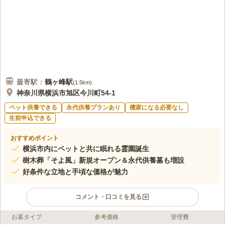
最寄駅：
鶴ヶ峰
駅
(
1.5km
)
神奈川県横浜市旭区今川町54-1
ペット供養できる
永代供養プランあり
檀家になる必要なし
生前申込できる
おすすめポイント
横浜市内にペットと共に眠れる霊園誕生
樹木葬「そよ風」新規オープン＆永代供養墓も増設
好条件な立地と手頃な価格が魅力
コメント・口コミを見る
お墓タイプ
参考価格
管理費
ライフドット編集部のコメント