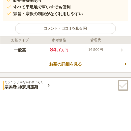
動物供養墓あり
すべて平坦地で車いすでも便利
宗旨・宗派の制限がなく利用しやすい
コメント・口コミを見る
お墓タイプ
参考価格
管理費
ライフドット編集部のコメント
平塚新生霊園は、平塚市にある蓮昭寺の中にある霊園で、神奈川
84.7
一般墓
16,500円
万円
中央交通バス「東橋」バス停から徒歩約7分とアクセスも良好で
す。 蓮昭寺は約500年の長い歴史があり、境内には日蓮大聖人様
お墓の詳細を見る
の像が祀られています。 寺院の中にありますが、宗教は不問と
コメントの続きを読む
なっており、どの宗教であっても利用することができます。 ペ
ットの埋葬も可能で、大切な家族の一員であるペットと同じ霊園
口コミ評価
で眠ることができます。
そうこうじ かながわれいえん
3.5
みんなの評価
口コミ
2
件
宗興寺 神奈川霊苑
私が保有している場所は、周囲がとても静かであり、それが影響
20代
女性
してとても良い影響を醸し出しているからである。
口コミの続きを読む