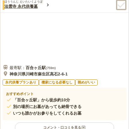
霊園です。
ほううんじ えいたいくようぼ
この霊園はまだ誰からも評価されていません。
法雲寺 永代供養墓
最寄駅：
百合ヶ丘
駅
(
759m
)
神奈川県川崎市麻生区高石2-6-1
永代供養プランあり
檀家になる必要なし
眺めがいい
おすすめポイント
「百合ヶ丘駅」から徒歩約10分
別の場所にお墓があっても納骨できる
いつも誰かがお参りをしてくれるお墓
コメント・口コミを見る