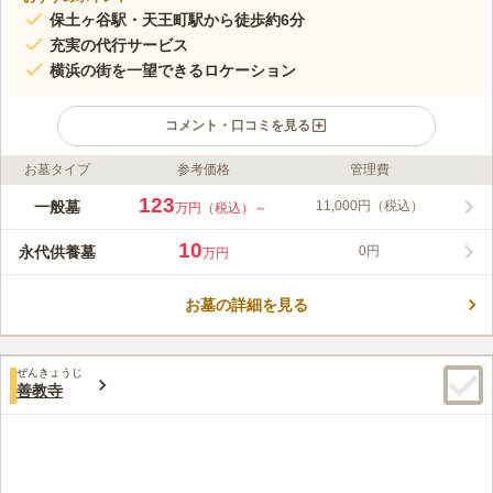
保土ヶ谷駅・天王町駅から徒歩約6分
充実の代行サービス
横浜の街を一望できるロケーション
コメント・口コミを見る
お墓タイプ
参考価格
管理費
ライフドット編集部のコメント
保土ケ谷霊園は、横浜市保土ヶ谷区にある民営霊園です。充実し
123
一般墓
11,000円（税込）
万円（税込）～
たサービスが魅力で、各種代行の他にも管理料の口座振替制度や
墓前での法要、独自の管理制度による無縁墓地にならないサービ
10
永代供養墓
0円
万円
ス等があります。設備も整っており、管理事務所には法要設備や
コメントの続きを読む
会食室が完備されています。葬儀から法要・会食まで園内で可能
です。申込みにあたって宗教の制限はありません。どなたでも安
お墓の詳細を見る
口コミ評価
心して利用できます。霊園の設備やサービスを重視したい方にお
この霊園はまだ誰からも評価されていません。
すすめです。
ぜんきょうじ
善教寺