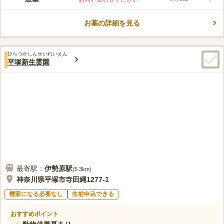
じられます。園内からは富士山と相模湾を望むこともできるの
で、自然の雄大さを感じながらお参りすることができる環境で
お墓の詳細を見る
す。梅林に囲まれた霊園で心安らぐ梅の匂いに包まれながら、心
コメントの続きを読む
穏やかにお参りすることができます。宗教については在来仏教と
なっています。園内には駐車場がありますので、車でもお参りに
口コミ評価
来やすい環境です。
ひらつかしんせいれいえん
3.0
みんなの評価
口コミ
1
件
平塚新生霊園
非常に静かな感じのなか ゆっくりと お墓参りが可能である。
60代
女性
お花は自宅そばの花やで買っていき 現地でお供えそます
口コミの続きを読む
最寄駅：
伊勢原
駅
(
5.3km
)
神奈川県平塚市寺田縄1277-1
檀家になる必要なし
生前申込できる
おすすめポイント