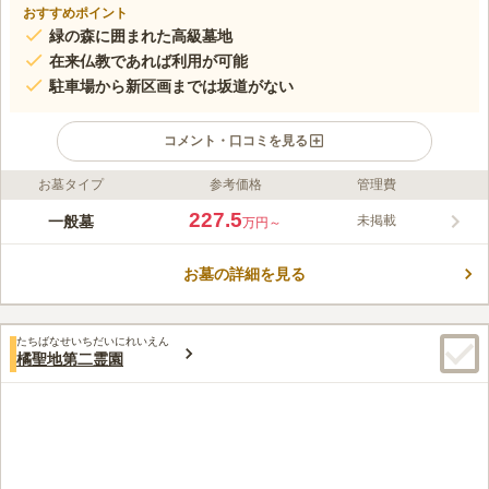
おすすめポイント
緑の森に囲まれた高級墓地
在来仏教であれば利用が可能
駐車場から新区画までは坂道がない
コメント・口コミを見る
お墓タイプ
参考価格
管理費
ライフドット編集部のコメント
建功寺菊名墓地は、東急東横線「菊名駅」から横浜市営バスで約
227.5
一般墓
未掲載
万円～
4分の立地にあります。 住宅街とは思えない緑の森に囲まれてお
り、静かな環境でゆっくりと故人を偲ぶことができる高級墓地で
お墓の詳細を見る
す。 宗旨宗派不問（但し在来仏教）のため、誰でも申し込みが
コメントの続きを読む
可能で、いつでも自由に見学をすることができます。 駐車場か
ら新区画までは坂道のない平坦な道なので車いすや年配の方でも
口コミ評価
安心です。
たちばなせいちだいにれいえん
4.2
みんなの評価
口コミ
6
件
橘聖地第二霊園
故人への贈り物ですから「墓前に置いてきたい」と考える人もい
40代
男性
るでしょうけれど、お供えした物は放置しないのが作法です。かつては
「故人と飲食をともにすることで供養する」という考えもあり、持参した
人がその場でいただくのがよいとされていました。墓前にスペースがある
場合や、霊園に休憩所や東屋などがある場合は、現在でも一緒に来た人た
ちと故人を偲びながらいただくのもよいでしょう。