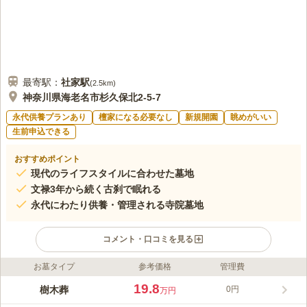
最寄駅：
社家
駅
(
2.5km
)
神奈川県海老名市杉久保北2-5-7
永代供養プランあり
檀家になる必要なし
新規開園
眺めがいい
生前申込できる
おすすめポイント
現代のライフスタイルに合わせた墓地
文禄3年から続く古刹で眠れる
永代にわたり供養・管理される寺院墓地
コメント・口コミを見る
お墓タイプ
参考価格
管理費
ライフドット編集部のコメント
善教寺は神奈川県海老名市にある、本尊を阿弥陀如来とするお寺
19.8
樹木葬
0円
万円
です。相模七福神の一つ「布袋尊」のある寺として知られ、「子