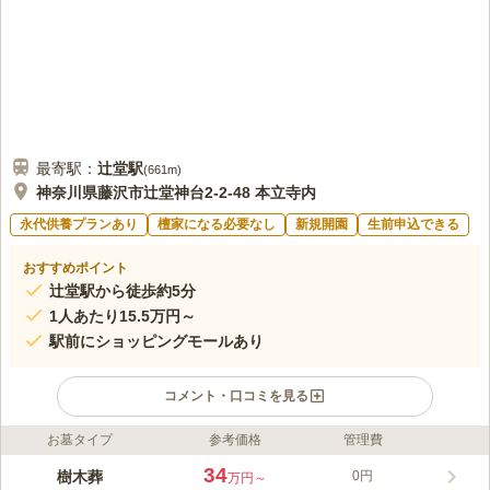
最寄駅：
辻堂
駅
(
661m
)
神奈川県藤沢市辻堂神台2-2-48 本立寺内
永代供養プランあり
檀家になる必要なし
新規開園
生前申込できる
おすすめポイント
辻堂駅から徒歩約5分
1人あたり15.5万円～
駅前にショッピングモールあり
コメント・口コミを見る
お墓タイプ
参考価格
管理費
ライフドット編集部のコメント
神奈川県藤沢市の本立寺境内にある、2024年3月にオープンした
34
樹木葬
0円
万円～