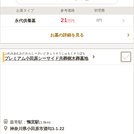
お墓タイプ
参考価格
管理費
ライフドット編集部のコメント
法雲寺 永代供養墓は、川崎市麻生区にある法雲寺境内の納骨供
21
永代供養墓
0円
万円
養塔です。法雲寺は、坂の多い百合ヶ丘の中で高台の地域にあり
ます。見晴らしが良く、緑も豊かで心安らぐ環境です。納骨供養
お墓の詳細を見る
塔「宝珠の苑」は、お墓の管理・供養を法雲寺が責任を持ってお
コメントの続きを読む
こなってくれます。後継者がいなくても申し込むことができ、お
墓が無縁墓となる心配もありません。宗派問わず納骨可能で、納
口コミ評価
骨された方は法雲寺護持会に入会することもできます。川崎市周
ぷれみあむおだわらしーさいどきょうそうじゅもくそうぼち
この霊園はまだ誰からも評価されていません。
プレミアム小田原シーサイド共葬樹木葬墓地
辺で、近くのお寺に遺骨をお任せしたい方におすすめです。
最寄駅：
鴨宮
駅
(
1.9km
)
神奈川県小田原市酒匂3-1-22