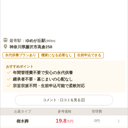
最寄駅：
ゆめが丘
駅
(
993m
)
神奈川県藤沢市高倉258
永代供養プランあり
檀家になる必要なし
生前申込できる
おすすめポイント
年間管理費不要で安心の永代供養
継承者不要・墓じまいの心配なし
宗旨宗派不問・生前申込可能で柔軟対応
コメント・口コミを見る
お墓タイプ
参考価格
管理費
ライフドット編集部のコメント
東勝寺は、南北朝時代に創建された臨済宗円覚寺派の禅寺で、阿
19.8
樹木葬
0円
万円
弥陀仏をご本尊としています。鎌倉の東勝寺で北条高時一族が滅