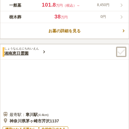
横浜市旭区に、愛するペットと共に眠れる希少な区画が誕生しま
101.8
一般墓
8,450円
万円（税込）～
した。緑豊かな公園墓地は、利便性の高い立地と自然あふれる景
観を兼ね備えながら、手ごろな価格でご利用いただけます。区画
38
樹木葬
0円
万円
はコンパクトなタイプから広々としたものまで幅広く揃い、ご家
コメントの続きを読む
族のご希望に合わせてお選びいただけます。さらに人気の樹木葬
「そよ風」が新規オープンし、永代供養墓「ススラン」もリニュ
お墓の詳細を見る
口コミ評価
ーアル増設されました。お墓の後継者に不安をお持ちの方も安心
4.2
みんなの評価
口コミ
5
件
してお選びいただける供養スタイルが広がっています。
お墓より徒歩5分くらいの近くにマムスーパーがあり、そこで仏
40代
男性
しょうなんえにちれいえん
花とお供え物の果物やお菓子を買うようにしています。法事の時には駅に
湘南恵日霊園
サイゼリアがあるので気軽に人数を取って会食を行うことができるのでと
ても便利です。
口コミの続きを読む
最寄駅：
寒川
駅
(
4.4km
)
神奈川県茅ヶ崎市芹沢1137