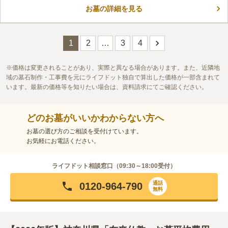
骨堂」もあるので、継承者のいない方でも利用することができま
お墓の詳細を見る
口コミ評価
す。
3.0
みんなの評価
口コミ
4
件
大和のイオンには沢山の花を扱う花屋さんがありとても鮮度が良
60代
男性
く安いみせがありいつも霊園に行く前日に花を買いに行く、家からは20分
1
2
…
3
4
ほど歩くが新鮮な花が多いのでいつもそこを利用している、鷺沼駅には食
べるところが多く墓参りの帰りにはいつもそこを利用している。
価格は変更されることがあり、実際と異なる場合があります。また、近隣地
口コミの続きを読む
域の墓石制作・工事費を元にライフドット独自で算出した価格が一部含まれて
います。最新の価格等を知りたい場合は、資料請求にてご確認ください。
どのお墓がいいかわからない方へ
お墓の選び方のご相談を受付けています。
お気軽にお電話ください。
ライフドット相談窓口（
09:30～18:00
受付）
通話
0120-964-790
無料