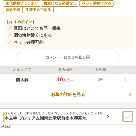
永代供養プランあり
檀家になる必要なし
ペット供養できる
新規開園
生前申込できる
おすすめポイント
区画はどこでも同一価格
酒匂海岸近くにある
ペット共葬可能
コメント・口コミを見る
お墓タイプ
参考価格
管理費
ライフドット編集部のコメント
当墓苑は、50年という長期の個別納骨が大きな特長です。将来の
40
樹木葬
0円
万円～
墓じまいの心配がなく、期間終了後も永代にわたって供養される
ため、後継ぎにお悩みの方も安心してお任せいただけます。全区
お墓の詳細を見る
画同一価格という明快な料金体系に加え、宗旨宗派を問わず、石
コメントの続きを読む
碑にはオリジナルの意匠を凝らすことも可能です。 バリアフリ
ー設計でお参りもしやすく、改葬のご相談も承っております。故
口コミ評価
人の個性を尊重し、ご家族に寄り添う新しい供養のカタチをご提
ほんりゅうじ ぷれみあむしょうなんつじどうえきまえじゅもくそうぼち
この霊園はまだ誰からも評価されていません。
本立寺 プレミアム湘南辻堂駅前樹木葬墓地
案いたします。