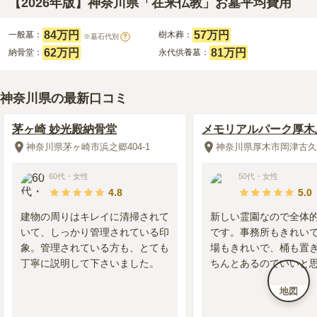
【2026年版】神奈川県「在来仏教」お墓平均費用
84万円
57万円
一般墓：
樹木葬：
※墓石代別
?
62万円
81万円
納骨堂：
永代供養墓：
神奈川県の最新口コミ
茅ヶ崎 妙光殿納骨堂
メモリアルパーク厚木
の丘
神奈川県茅ヶ崎市浜之郷404-1
神奈川県厚木市岡津古久7
60代
・
女性
50代
・
女性
4.8
5.0
建物の周りはキレイに清掃されて
新しい霊園なので全体
いて、しっかり管理されている印
です。事務所もきれい
象。管理されている方も、とても
場もきれいで、桶も置
丁寧に説明して下さいました。
ちんとあるのでいいと
地図