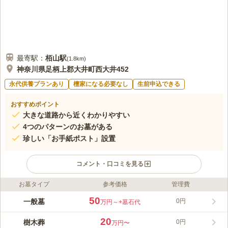
最寄駅：
栢山
駅
(
1.8km
)
神奈川県足柄上郡大井町西大井452
永代供養プランあり
檀家になる必要なし
生前申込できる
おすすめポイント
大きな道路から近くわかりやすい
4つのパターンのお墓がある
珍しい「お手紙ポスト」設置
コメント・口コミを見る
お墓タイプ
参考価格
管理費
ライフドット編集部のコメント
眞福寺墓苑は眞福寺の南側、「西大井共同墓地」に隣接していま
50
一般墓
0円
万円～
+墓石代
す。こちらには3台分、眞福寺には12台分の駐車場が備えられて
います。檀家のための代々用の墓地のほか、耐震仕様（震度7ま
20
樹木葬
0円
万円〜
で）のカロート一体型の洋型墓地であるテラス墓地、花壇タイプ
コメントの続きを読む