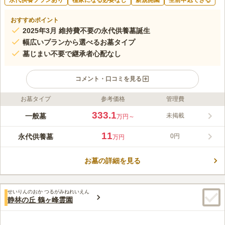
永代供養プランあり
檀家になる必要なし
新規開園
生前申込できる
おすすめポイント
2025年3月 維持費不要の永代供養墓誕生
幅広いプランから選べるお墓タイプ
墓じまい不要で継承者心配なし
コメント・口コミを見る
お墓タイプ
参考価格
管理費
ライフドット編集部のコメント
1396年室町時代の応永年間、長年の修行を積んだ日豪上人が日
333.1
一般墓
未掲載
万円～
蓮聖人の教えを広めるため、佐野村に法華経の道場を開いたの
が、明谷山妙栄寺の起源です。 2025年3月には永代供養墓4種類
11
永代供養墓
0円
万円
が新たに誕生しました。この4種は過去の宗旨宗派を問わず、ど
コメントの続きを読む
なたでも利用することができます。本堂の左右に広がった自然溢
れる墓地の中でゆっくりと眠ることができます。 生前のお申込
お墓の詳細を見る
口コミ評価
みも承っております。追加費用はかからず、ご遺骨がない場合で
この霊園はまだ誰からも評価されていません。
もお申込みいただけますので、お気軽にお問合せください。
せいりんのおか つるがみねれいえん
静林の丘 鶴ヶ峰霊園