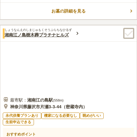
樹木葬墓地です。「辻堂駅」北口から徒歩約７分というアクセス
の良い立地にありながら、周囲には藤沢市藤澤浮世絵館や神台公
お墓の詳細を見る
園があるなど、穏やかでのんびりとした環境です。遺骨は30年間
コメントの続きを読む
個別に供養でき、単身から家族のお墓としても使用できる永代供
養付き樹木葬墓地です。また、30年の個別納骨期間を1年毎に最
口コミ評価
大5年間まで延長することが可能です。
しょうなんえのしまじゅもくそうぷらちなひるず
この霊園はまだ誰からも評価されていません。
湘南江ノ島樹木葬プラチナヒルズ
最寄駅：
湘南江の島
駅
(
558m
)
神奈川県藤沢市片瀬3-3-44（密蔵寺内）
永代供養プランあり
檀家になる必要なし
眺めがいい
生前申込できる
おすすめポイント