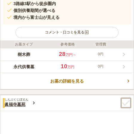
3路線3駅から徒歩圏内
個別供養期間が選べる
境内から富士山が見える
コメント・口コミを見る
お墓タイプ
参考価格
管理費
ライフドット編集部のコメント
人気の湘南・江ノ島エリアに新たな樹木葬墓地がオープンしまし
28
樹木葬
0円
万円～
た。限定80区画のため、湘南・江ノ島エリアで樹木葬をお探しの
方には特におすすめです。「湘南江ノ島樹木葬プラチナヒルズ」
10
永代供養墓
0円
万円
は密蔵寺「安らぎ霊園」内にある、さまざまなニーズに応える
コメントの続きを読む
「フラワー樹木葬」です。多くの植栽に見守られるデザイナーズ
フラワー樹木葬墓地で、1～4人で利用でき、個別供養年数を選択
お墓の詳細を見る
口コミ評価
できます。個別供養後は合祀永代供養墓「とわの苑」に移され、
この霊園はまだ誰からも評価されていません。
永代にわたり供養されます。
しんぷくじぼえん
眞福寺墓苑