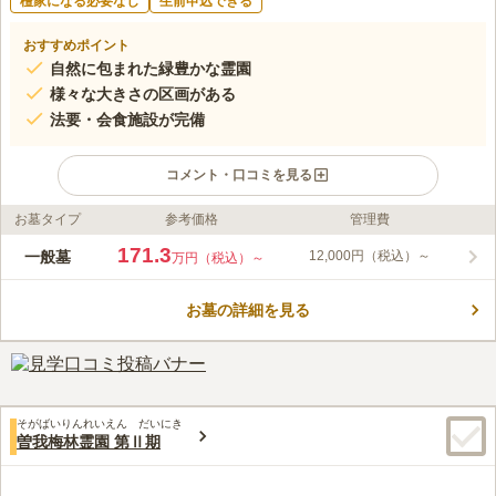
檀家になる必要なし
生前申込できる
おすすめポイント
自然に包まれた緑豊かな霊園
様々な大きさの区画がある
法要・会食施設が完備
コメント・口コミを見る
お墓タイプ
参考価格
管理費
ライフドット編集部のコメント
曹洞宗の寺である善谷寺が管理している霊園です。霊園の隣には
171.3
一般墓
12,000円（税込）～
万円（税込）～
神奈川県立茅ヶ崎里山公園があります。お参りと一緒に行楽をす
ることができる環境です。霊園の入口にはお地蔵様が並んでいま
お墓の詳細を見る
す。お地蔵様のいたわりを感じながらお参りできるでしょう。宗
コメントの続きを読む
教については在来仏教となっています。園内では会食ができる施
設があり、会食とお参りを一か所で済ませたい方には便利です。
口コミ評価
3.5
みんなの評価
口コミ
3
件
近接に茅ヶ崎里山公園があり、静かな・緑多い環境です。霊園内
60代
男性
そがばいりんれいえん だいにき
に切り花のセットも、線香の用意がしてあるので、手ぶら行っても墓参り
曽我梅林霊園 第Ⅱ期
ができます。法事時は、近接している善谷寺の施設が使えたり、お経も住
職が無宗派の経をあげてくれますし、仕出し業者も多数あるので、現地で
可能です。