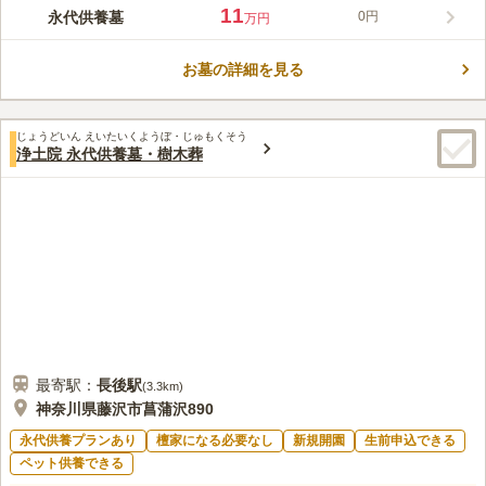
授かり観音」の寺としても信仰されています。地元の絵師・高橋
11
永代供養墓
0円
万円
雨山が描いた野の花の「天井画」から、「花の絵のある寺」とし
コメントの続きを読む
ても親しまれ、境内には四季折々の花が咲き誇ります。新しくオ
ープンする永代供養墓・樹木葬エリアは、現代の悩みである後継
お墓の詳細を見る
口コミ評価
者や費用の面が考慮されたお墓です。境内散策とともに、現地相
この霊園はまだ誰からも評価されていません。
談会に参加されるのもよいでしょう。
じょうどいん えいたいくようぼ・じゅもくそう
浄土院 永代供養墓・樹木葬
最寄駅：
長後
駅
(
3.3km
)
神奈川県藤沢市菖蒲沢890
永代供養プランあり
檀家になる必要なし
新規開園
生前申込できる
ペット供養できる