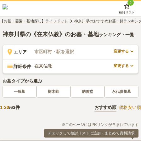
0
検討リスト
【お墓・霊園・墓地探し】ライフドット
神奈川県のおすすめお墓一覧ランキン
神奈川県の《在来仏教》のお墓・墓地
ランキング・一覧
変更する
市区町村・駅を選択
エリア
変更する
在来仏教
詳細条件
お墓タイプから選ぶ
一般墓
樹木葬
納骨堂
永代供養墓
1
-
20
/
63
件
おすすめ順
価格安い順
※このページにはPRリンクが含まれています
チェックして検討リストに追加・まとめて資料請求