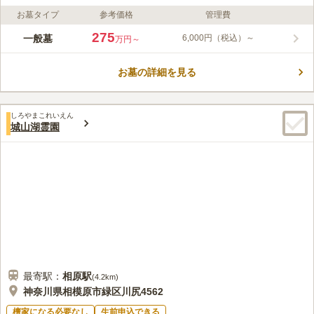
お墓タイプ
参考価格
管理費
ライフドット編集部のコメント
厚木森の里霊園は、神奈川県厚木市にある、豊かな緑に囲まれた
275
一般墓
6,000円（税込）～
万円～
公園墓地です。 墓域までは幅広のスロープがあり、園内は平坦
地のバリアフリー設計となっているので、高齢の方や車椅子の方
お墓の詳細を見る
も安心してお参りすることができます。 お墓の形は、自分らし
コメントの続きを読む
さを形にしたい人のために、様々なニーズに合わせたデザインか
ら選択することができます。
口コミ評価
しろやまこれいえん
2.7
みんなの評価
口コミ
4
件
城山湖霊園
お参りする時は用意して持参してます 霊園管理事務所内法
70代
女性
事､休憩できる、にお花、お線香などあるけど値段が高い
口コミの続きを読む
最寄駅：
相原
駅
(
4.2km
)
神奈川県相模原市緑区川尻4562
檀家になる必要なし
生前申込できる