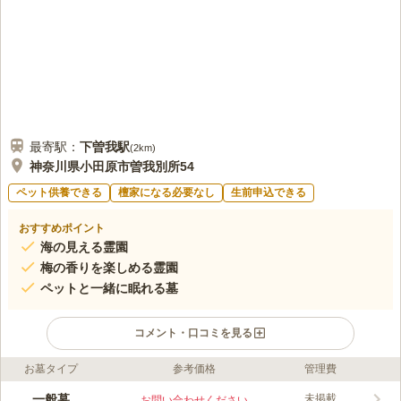
口コミの続きを読む
最寄駅：
下曽我
駅
(
2km
)
神奈川県小田原市曽我別所54
ペット供養できる
檀家になる必要なし
生前申込できる
おすすめポイント
海の見える霊園
梅の香りを楽しめる霊園
ペットと一緒に眠れる墓
コメント・口コミを見る
お墓タイプ
参考価格
管理費
ライフドット編集部のコメント
開けた場所にある霊園です。開放感があり、日当たりの良さを感
一般墓
未掲載
お問い合わせください