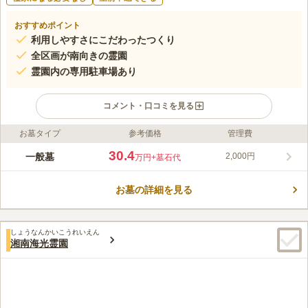
おすすめポイント
利用しやすさにこだわったつくり
全区画が南向きの霊園
霊園内の専用駐車場あり
コメント・口コミを見る
お墓タイプ
参考価格
管理費
ライフドット編集部のコメント
歴史をさかのぼると小松城という城があった跡地に作られた霊園
30.4
一般墓
2,000円
万円
+墓石代
です。そのせいもあるでしょうか、霊園は緑豊かな木々に囲まれ
ています。開けた場所にあるため、空の広さを感じられます。陽
お墓の詳細を見る
光の温かさを感じながらお参りすることができる環境です。園内
コメントの続きを読む
は墓域から施設内部に至るまでバリアフリーに配慮した設計とな
っています。ご高齢の方や車椅子の方でも段差を気にすることな
口コミ評価
くお参りできます。霊園内には霊園を管理する高野山真言宗の宝
しょうなんかいこうれいえん
2.9
みんなの評価
口コミ
5
件
湘南海光霊園
泉寺があります。本堂はまだ新しく、本堂前には相模原市の有形
食事はいつもは自宅で準備する事が多いのですが往復時の道中に
70代
男性
文化財に登録されている室町期作の石灯籠があります。
はス-パ-も多いのでお墓参りの花とか供養物の調達には不便を感じません
口コミの続きを読む