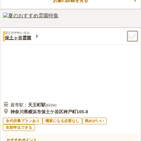
お墓の詳細を見る
環境です。宗教については不問となっています。誰でもお墓を申
コメントの続きを読む
し込むことができます。また休憩所も完備されておりますので、
自分のペースでお参りできます。
口コミ評価
この霊園はまだ誰からも評価されていません。
ほどがやれいえん
保土ヶ谷霊園
最寄駅：
天王町
駅
(
622m
)
神奈川県横浜市保土ケ谷区神戸町105-8
永代供養プランあり
檀家になる必要なし
眺めがいい
生前申込できる
おすすめポイント