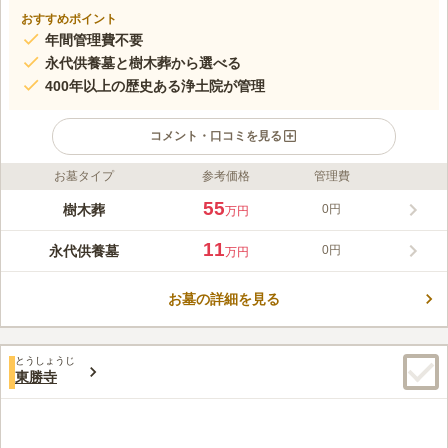
おすすめポイント
年間管理費不要
永代供養墓と樹木葬から選べる
400年以上の歴史ある浄土院が管理
コメント・口コミを見る
お墓タイプ
参考価格
管理費
ライフドット編集部のコメント
さまざまな永代供養墓・樹木葬からお墓タイプが選べます。永代
55
樹木葬
0円
万円
供養墓「やすらぎ」は、全てのプランが1人用になっており、お
墓の継承者がいない方、一人身の方におすすめです。永代供養付
11
永代供養墓
0円
万円
個別墓「やすらぎの郷」は使用期限がないため、一般のお墓のよ
コメントの続きを読む
うに利用したい方や、夫婦、家族だけで入りたい方にぴったりで
す。永代供養付樹木葬「自然想 やすらぎの風」は、シンボルに
お墓の詳細を見る
口コミ評価
樹木ではなく「石の墓誌」を使用しているため、故人の眠る場所
この霊園はまだ誰からも評価されていません。
がすぐにわかります。永代供養付個別墓「冥福五輪塔」は、一般
のお墓のように家族や身内だけで個別に眠りたい方におすすめで
とうしょうじ
す。
東勝寺