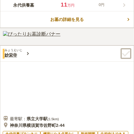
亡したことを悼み、「再び燈を点ずる」という願いを込めて「点
11
永代供養墓
0円
万円
燈山」と号しました。藤沢市高倉の閑静な地に佇み、幾度の火災
コメントの続きを読む
や再建を経て、平成9年には本堂客殿の新築と山門修復が行わ
れ、現在も美しく整備された境内が広がります。法燈が絶えるこ
お墓の詳細を見る
口コミ評価
とのないよう願いを込めて建てられた「無尽燈」の碑がその思い
この霊園はまだ誰からも評価されていません。
を伝えています。永代供養墓・樹木葬も整い、宗派を問わずどな
たでも利用でき、継続費用の負担なく、安心して永く供養を託す
ことができます。
みょうえいじ
妙栄寺
最寄駅：
県立大学
駅
(
1.5km
)
神奈川県横須賀市佐野町2-44