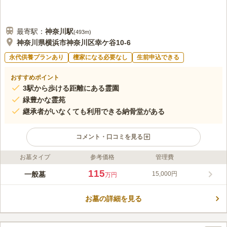
最寄駅：
神奈川
駅
(
493m
)
神奈川県横浜市神奈川区幸ケ谷10-6
永代供養プランあり
檀家になる必要なし
生前申込できる
おすすめポイント
3駅から歩ける距離にある霊園
緑豊かな霊苑
継承者がいなくても利用できる納骨堂がある
コメント・口コミを見る
お墓タイプ
参考価格
管理費
ライフドット編集部のコメント
宗興寺が管理する霊園です。住宅地の中にあり、近くには小学校
115
一般墓
15,000円
万円
があります。周りには高い建物がないため、日当たりは良好で
す。温かい光を感じながらお参りすることができる環境です。在
お墓の詳細を見る
来仏教の方に限り、お墓を建立することができます。霊園には駐
コメントの続きを読む
車場が設けられています。車でお参りに来る際に、駐車場を探し
回る必要がありません。電車だけではなく車でお参りに来やすい
口コミ評価