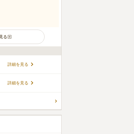
見る
な樹木葬墓地がオープンしま
詳細を見る
江ノ島エリアで樹木葬をお探
湘南江ノ島樹木葬プラチナヒ
にある、さまざまなニーズに
コメントの続きを読む
詳細を見る
多くの植栽に見守られるデザ
～4人で利用でき、個別供養
は合祀永代供養墓「とわの
ん。
されます。