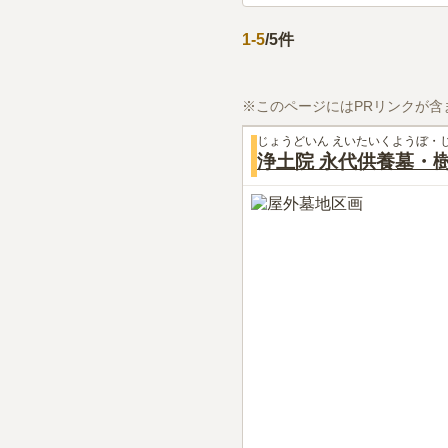
1
-
5
/
5
件
※このページにはPRリンクが含
じょうどいん えいたいくようぼ・
浄土院 永代供養墓・