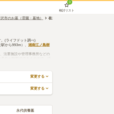
0
検討リスト
藤沢市のお墓（霊園・墓地）
在来仏教
す。(ライフドット調べ)
駅から993m）、
湘南江ノ島樹
つ、法要施設や管理事務所などの
学予約が無料でできますので、活
変更する
変更する
永代供養墓