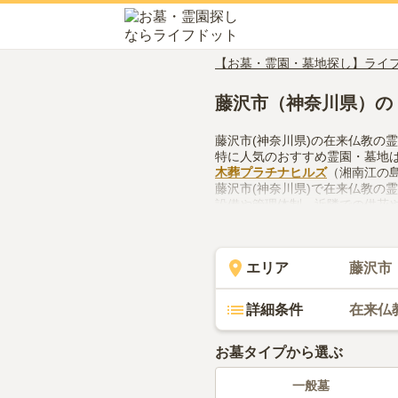
【お墓・霊園・墓地探し】ライ
藤沢市（神奈川県）の
藤沢市(神奈川県)の在来仏教の
特に人気のおすすめ霊園・墓地
木葬プラチナヒルズ
（湘南江の島
藤沢市(神奈川県)で在来仏教の
設備や管理体制、近隣での供花
用してみてください。
エリア
藤沢市
詳細条件
在来仏
お墓タイプから選ぶ
一般墓