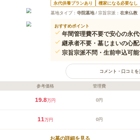
永代供養プランあり
檀家になる必要なし
墓地タイプ：
寺院墓地
/ 宗旨宗派：
在来仏教
おすすめポイント
年間管理費不要で安心の永代
継承者不要・墓じまいの心配
宗旨宗派不問・生前申込可能
コメント・口コミを
参考価格
管理費
ライフドット編集部のコメント
東勝寺は、南北朝時代に創建され
19.8
0円
万円
阿弥陀仏をご本尊としています。
が滅亡したことを悼み、「再び燈
て「点燈山」と号しました。藤沢
11
0円
万円
度の火災や再建を経て、平成9年
が行われ、現在も美しく整備され
口コミ評価
絶えることのないよう願いを込め
この霊園はまだ誰からも評価されていませ
お墓の詳細を見る