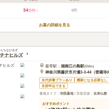
ライフドット編集部のコメント
神奈川県藤沢市の本立寺境内にある
34
0円
万円～
た樹木葬墓地です。「辻堂駅」北
セスの良い立地にありながら、周
神台公園があるなど、穏やかでの
お墓の詳細を見る
は30年間個別に供養でき、単身か
きる永代供養付き樹木葬墓地です。
口コミ評価
を1年毎に最大5年間まで延長する
この霊園はまだ誰からも評価されていませ
ぷらちなひるず
チナヒルズ
最寄駅：
湘南江の島
駅
(
558m
)
神奈川県藤沢市片瀬3-3-44（密蔵寺
永代供養プランあり
檀家になる必要なし
生前申込できる
墓地タイプ：
寺院墓地
/ 宗旨宗派：
在来仏教
おすすめポイント