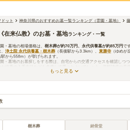
フドット
神奈川県のおすすめお墓一覧ランキング（霊園・墓地）
《在来仏教》のお墓・墓地
ランキング・一覧
霊園・墓地の相場価格は、
樹木葬
が約
70万円
、
永代供養墓
が約
85万円
で
は、
浄土院 永代供養墓・樹木葬
（長後駅から3.3km）、
東勝寺
（ゆめが丘
駅から558m）が挙げられます。
霊園・墓地のお墓探しをする際は、自宅からの交通アクセスを確認しつ
やお線香の入手方法などを考慮して選ぶとよいでしょう。資料請求や見
もっと見る
教
樹木葬
納骨堂