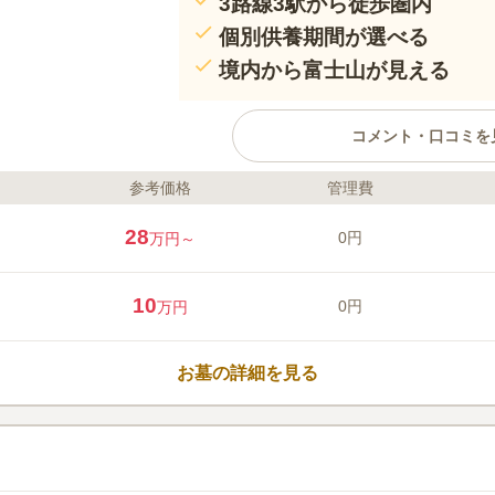
3路線3駅から徒歩圏内
個別供養期間が選べる
境内から富士山が見える
コメント・口コミを
参考価格
管理費
ライフドット編集部のコメント
人気の湘南・江ノ島エリアに新た
28
0円
万円～
した。限定80区画のため、湘南・
しの方には特におすすめです。「
ルズ」は密蔵寺「安らぎ霊園」内
10
0円
万円
応える「フラワー樹木葬」です。
イナーズフラワー樹木葬墓地で、1
口コミ評価
年数を選択できます。個別供養後
この霊園はまだ誰からも評価されていませ
お墓の詳細を見る
苑」に移され、永代にわたり供養