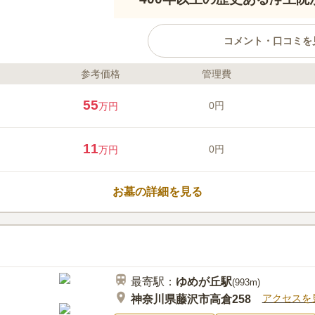
コメント・口コミを
参考価格
管理費
ライフドット編集部のコメント
さまざまな永代供養墓・樹木葬か
55
0円
万円
代供養墓「やすらぎ」は、全ての
お墓の継承者がいない方、一人身
養付個別墓「やすらぎの郷」は使
11
0円
万円
墓のように利用したい方や、夫婦
ったりです。永代供養付樹木葬「
口コミ評価
ンボルに樹木ではなく「石の墓誌
この霊園はまだ誰からも評価されていませ
お墓の詳細を見る
の眠る場所がすぐにわかります。
塔」は、一般のお墓のように家族
方におすすめです。
最寄駅：
ゆめが丘
駅
(
993m
)
アクセスを
神奈川県藤沢市高倉258