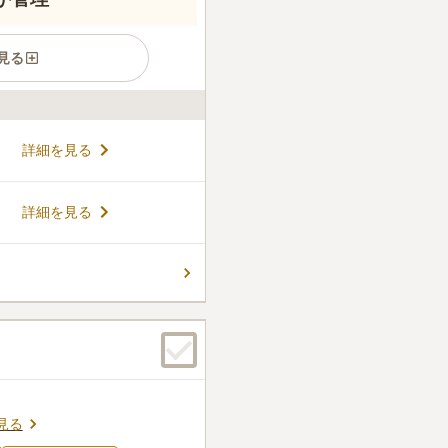
見る
らお墓タイプが選べます。永
詳細を見る
プランが1人用になっており、
の方におすすめです。永代供
用期限がないため、一般のお
コメントの続きを読む
詳細を見る
、家族だけで入りたい方にぴ
自然想 やすらぎの風」は、シ
」を使用しているため、故人
ん。
永代供養付個別墓「冥福五輪
や身内だけで個別に眠りたい
見る