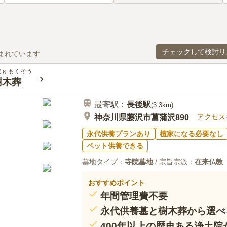
チェックして検討リ
まれています
じゅもくそう
樹木葬
最寄駅：
長後
駅
(
3.3km
)
アクセス
神奈川県藤沢市菖蒲沢890
永代供養プランあり
檀家になる必要なし
ペット供養できる
墓地タイプ：
寺院墓地
/ 宗旨宗派：
在来仏教
おすすめポイント
年間管理費不要
永代供養墓と樹木葬から選べ
400年以上の歴史ある浄土院