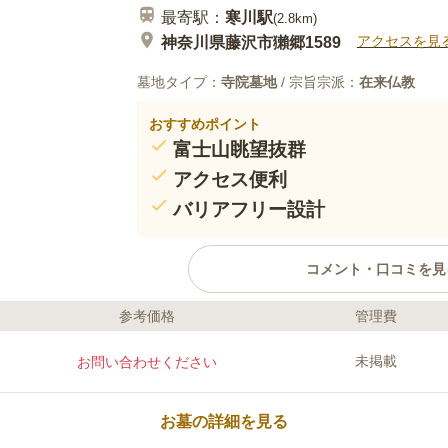
最寄駅：
寒川
駅
(
2.8km
)
アクセスを見
神奈川県藤沢市獺郷1589
墓地タイプ：
寺院墓地
/ 宗旨宗派：
在来仏教
おすすめポイント
富士山眺望抜群
アクセス便利
バリアフリー設計
コメント・口コミを見
参考価格
管理費
口コミ評価
この霊園はまだ誰からも評価されていません。
未掲載
お問い合わせください
お墓の詳細を見る