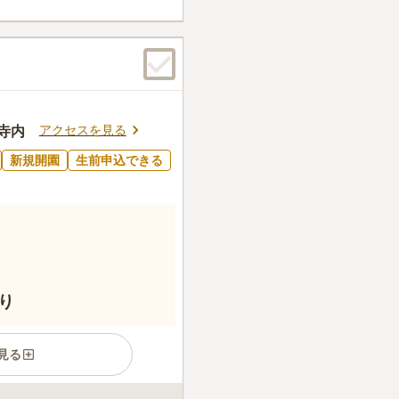
供養墓・樹木葬も整い、宗派
続費用の負担なく、安心して
アクセスを見る
立寺内
新規開園
生前申込できる
り
見る