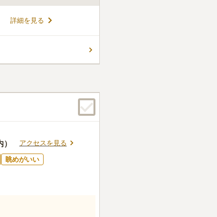
、2024年3月にオープンし
詳細を見る
口から徒歩約７分というアク
囲には藤沢市藤澤浮世絵館や
んびりとした環境です。遺骨
コメントの続きを読む
ら家族のお墓としても使用で
また、30年の個別納骨期間
ことが可能です。
ん。
アクセスを見る
内）
眺めがいい