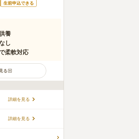
生前申込できる
供養
なし
で柔軟対応
見る
た臨済宗円覚寺派の禅寺で、
詳細を見る
鎌倉の東勝寺で北条高時一族
を点ずる」という願いを込め
市高倉の閑静な地に佇み、幾
コメントの続きを読む
詳細を見る
には本堂客殿の新築と山門修復
た境内が広がります。法燈が
て建てられた「無尽燈」の碑
ん。