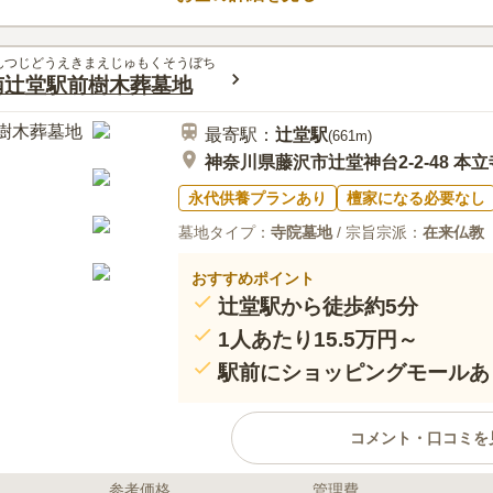
がその思いを伝えています。永代
を問わずどなたでも利用でき、継
永く供養を託すことができます。
んつじどうえきまえじゅもくそうぼち
南辻堂駅前樹木葬墓地
最寄駅：
辻堂
駅
(
661m
)
神奈川県藤沢市辻堂神台2-2-48 本
永代供養プランあり
檀家になる必要なし
墓地タイプ：
寺院墓地
/ 宗旨宗派：
在来仏教
おすすめポイント
辻堂駅から徒歩約5分
1人あたり15.5万円～
駅前にショッピングモールあ
コメント・口コミを
参考価格
管理費