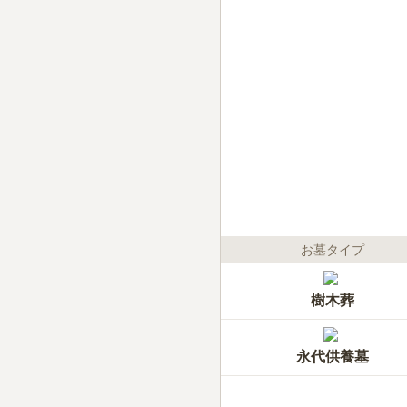
お墓タイプ
樹木葬
永代供養墓