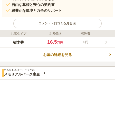
自由な墓標と安心の契約書
緑豊かな環境と万全のサポート
コメント・口コミを見る
お墓タイプ
参考価格
管理費
ライフドット編集部のコメント
桜などの自然に囲まれた穏やかな雰囲気の中で眠れる、法光寺境
16.5
樹木葬
0円
万円
内の新しい樹木葬です。過去の宗派を問わず檀家になる必要もな
いため、どなたでも安心してご利用いただけます。管理費や納骨
お墓の詳細を見る
時の立会費が含まれた明瞭な料金設定で、後からの追加費用は一
コメントの続きを読む
切かかりません。個別区画ではお好きな文字を墓標に刻めるほ
か、契約書の発行や「ヤマト佛商」による生前から納骨後のアフ
口コミ評価
ターフォローまで、万全のサポート体制が整っています。
めもりあるぱーくとうがね
この霊園はまだ誰からも評価されていません。
メモリアルパーク東金