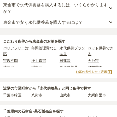
東金市で永代供養墓を購入するには、いくらかかります
か？
東金市で安く永代供養墓を購入するには？
東金市
での購入費用の目安は、
永代供養墓が約66万円
です。
樹木葬・納骨堂・永代供養墓は、基本的に墓石代がかからず、永代
東金市
で一番安価な
永代供養墓
は、
上行寺
の
永代供養墓
で、
11万円
使用料のみかかります。
からお求めいただけます。
こだわり条件から
東金市
のお墓を探す
一般的に最も費用を抑えられるのは、他の方のご遺骨と一緒に埋葬
なお、お墓によっては以下の費用が別途かかる場合があります。
バリアフリー対
年間管理費なし
永代供養プラン
ペット供養でき
する
「合祀墓（ごうしぼ）」
と呼ばれるタイプです。個別のお墓に
・
開眼法要の費用
：お墓を新しく建てた際に行う儀式のための費
応
あり
る
比べて省スペースで管理の手間がかからないため、費用が安く設定
用。僧侶に渡すお布施がかかります。
宗教不問
浄土真宗
日蓮宗
天台宗
されています。
・
納骨式の費用
：お墓に遺骨を納める儀式のための費用。僧侶に渡
法華宗
樹木葬
永代供養墓
民営霊園
価格の目安は、1名あたり5万円〜30万円程度です。
すお布施、会食などの費用がかかります。
お墓の条件を全て表示
寺院墓地
1人用区画あり
2人用区画あり
3人用区画あり
・
年間管理費
：お墓の管理費。契約後、毎年発生するケースがあり
東金市
で安価なお墓を探したい場合は、
価格の安い順
で並び替えて
ます。
お墓を探すのがおすすめです。
近隣の市区町村から
「永代供養墓」と
同じ条件で探す
正確な費用は、区画や石材の選び方によって大きく変わるため、見
千葉市緑区
八街市
山武市
大網白里市
積もりを取るまで確定しません。
現地見学では、担当者に「提示金額以外にかかる費用はないか」を
必ず確認することをおすすめします。
千葉県
内の石材店･墓石販売店を探す
現地への見学が難しい場合は、資料請求でも各霊園の詳しい料金案