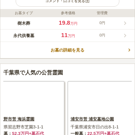
コメント・口コミを見る
お墓タイプ
参考価格
管理費
ライフドット編集部のコメント
上行寺は「高福山高坊院」と号し、日蓮大聖人の直弟子・日弁聖
19.8
樹木葬
0円
万円
人により鎌倉時代に開山されました。正応2年（1289年）、北條
久時公と守時公の外護によって建立され、寺号は両公の法号に由
11
永代供養墓
0円
万円
来します。九十九里平野を望む高台に位置し、JR東金線「東金
コメントの続きを読む
駅」から徒歩約12分とアクセスも良好で、地域に親しまれながら
法灯を守り続けています。 上行寺の永代供養墓・樹木葬は、年
お墓の詳細を見る
口コミ評価
間管理費や護持会費が不要で、専属スタッフが日々清掃管理して
この霊園はまだ誰からも評価されていません。
いるので、お手入れや墓じまいの心配もありません。お寺が永代
にわたり管理と供養を行うため、継承者がいない方でも安心して
千葉県で人気の公営霊園
利用できます。
志野市営 海浜霊園
浦安市営 浦安墓地公園
葉県習志野市芝園3-1-1
千葉県浦安市日の出8-1-1
般墓
52.3万円+墓石代
一般墓
22.5万円+墓石代