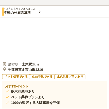
2.9
みんなの評価
口コミ
6
件
行く前にあらかじめ用意していくので、現地での調達はしない。
50代
男性
ふどうのもりていえんぼしょ
どこもそうだが、値段が高いのがわかっているので。
不動の杜庭園墓所
口コミの続きを読む
最寄駅：
土気
駅
(
8km
)
千葉県東金市山田1210
ペット供養できる
生前申込できる
永代供養プランあり
おすすめポイント
樹木葬墓地あり
ペット共葬プランあり
1000台収容する大駐車場を完備