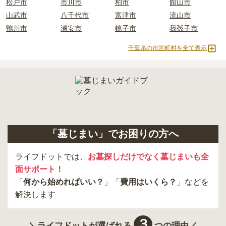
松戸市
市川市
柏市
館山市
内を取り寄せることができます。
山武市
八千代市
富津市
流山市
鴨川市
浦安市
銚子市
我孫子市
千葉県の市区町村を全て表示
「墓じまい」でお困りの方へ
ライフドットでは、
お墓探しだけでなく墓じまいも全
面サポート！
「
何から始めればいい？
」「
費用はいくら？
」などを
解決します
３
＼ライフドットが選ばれる
つの理由／