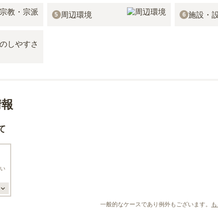
周辺環境
施設・
5
6
情報
て
い
一般的なケースであり例外もございます。
も