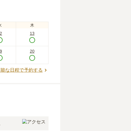
水
木
2
13
9
20
可能な日程で予約する
ス