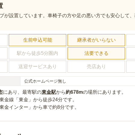
置
プが設置しています。車椅子の方や足の悪い方でも安心して、
し
生前申込可能
継承者がいらない
駅から徒歩5分圏内
法要できる
送迎サービスあり
売店あり
公式ホームページ無し
市
にあり
、最寄駅の
東金
駅
から
約
678m
の場所にあり
ます。
R東金線「東金」から徒歩24分
です。
「東金インター」から車で約8分
です。