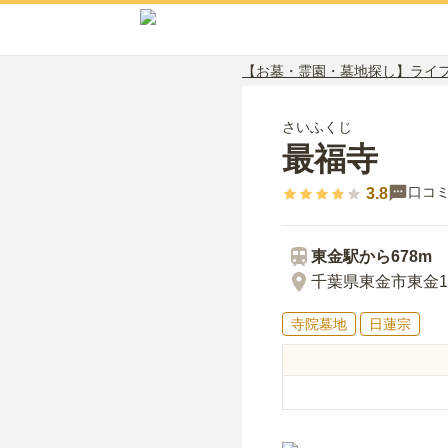
【お墓・霊園・墓地探し】ライ
さいふくじ
最福寺
口コ
3.8
東金
駅から
678m
千葉県東金市東金16
寺院墓地
日蓮宗