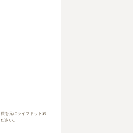
事費を元にライフドット独
ください。