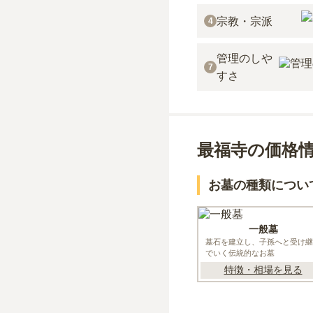
宗教・宗派
4
管理のしや
7
すさ
最福寺の価格
お墓の種類につい
一般墓
墓石を建立し、子孫へと受け継
でいく伝統的なお墓
特徴・相場を見る