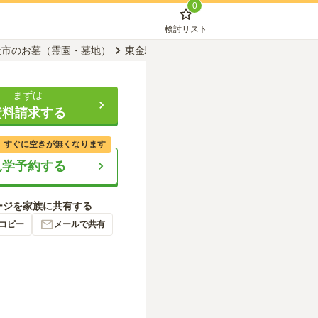
0
検討リスト
金市のお墓（霊園・墓地）
東金駅のお墓（霊園・墓地）
最福寺
まずは
資料請求する
、すぐに空きが無くなります
見学予約する
ージを家族に共有する
コピー
メールで共有