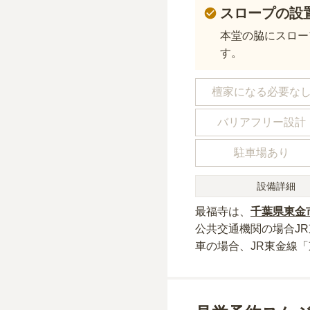
スロープの設
本堂の脇にスロー
す。
檀家になる必要な
バリアフリー設計
駐車場あり
設備詳細
最福寺
は、
千葉県
東金
公共交通機関の場合
J
車の場合
、JR東金線