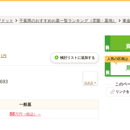
フドット
千葉県のおすすめお墓一覧ランキング（霊園・墓地）
東
無料
ミ
1
件
検討リストに追加する
人気の区画は
無料
93
行き方
このペ
リンクを
一般墓
88
万円（税込）～