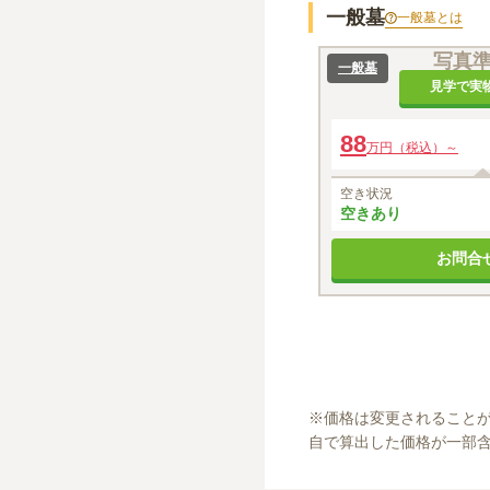
一般墓
一般墓
とは
写真
一般墓
見学で実
88
万円（税込）～
空き状況
空きあり
お問合
※
価格は変更されること
自で算出した価格が一部