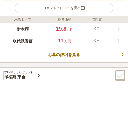
コメント・口コミを見る
お墓タイプ
参考価格
管理費
ライフドット編集部のコメント
上行寺は「高福山高坊院」と号し、日蓮大聖人の直弟子・日弁聖
19.8
樹木葬
0円
万円
人により鎌倉時代に開山されました。正応2年（1289年）、北條
久時公と守時公の外護によって建立され、寺号は両公の法号に由
11
永代供養墓
0円
万円
来します。九十九里平野を望む高台に位置し、JR東金線「東金
コメントの続きを読む
駅」から徒歩約12分とアクセスも良好で、地域に親しまれながら
法灯を守り続けています。 上行寺の永代供養墓・樹木葬は、年
お墓の詳細を見る
口コミ評価
間管理費や護持会費が不要で、専属スタッフが日々清掃管理して
この霊園はまだ誰からも評価されていません。
いるので、お手入れや墓じまいの心配もありません。お寺が永代
にわたり管理と供養を行うため、継承者がいない方でも安心して
すいおうえん とうがね
利用できます。
翠桜苑 東金