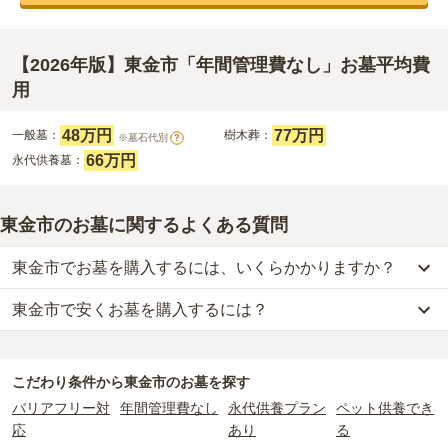
【2026年版】東金市「年間管理費なし」お墓平均費
用
48万円
77万円
一般墓：
樹木葬：
※墓石代別
?
66万円
永代供養墓：
東金市のお墓に関するよくある質問
東金市でお墓を購入するには、いくらかかりますか？
東金市で安くお墓を購入するには？
東金市
での購入費用の目安は、
一般墓が約214万円、樹木葬が約77
万円、永代供養墓が約66万円
です。
東金市
で一番安価な
お墓
は、
上行寺
の
永代供養墓
で、
11万円
からお
一般墓を建てる場合は、「永代使用料（土地代）」と「墓石代」の
求めいただけます。
2つが主な費用となります。
こだわり条件から
東金市
のお墓を探す
一般的に最も費用を抑えられるのは、他の方のご遺骨と一緒に埋葬
東金市
の一般墓の永代使用料の平均は
48万円
で、墓石代は
千葉県の
バリアフリー対
年間管理費なし
永代供養プラン
ペット供養でき
する
「合祀墓（ごうしぼ）」
と呼ばれるタイプです。個別のお墓に
平均
166.9万円
です。いずれも区画の広さや墓石の大きさ・素材に
応
あり
る
比べて省スペースで管理の手間がかからないため、費用が安く設定
よって変わります。