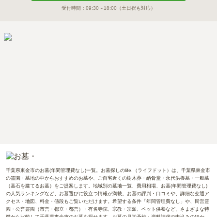
受付時間：
09:30～18:00
（土日祝も対応）
千葉県東金市のお墓(年間管理費なし)一覧。お墓探しのlife.（ライフドット）は、千葉県東金市
の霊園・墓地の中からおすすめのお墓や、ご自宅近くの樹木葬・納骨堂・永代供養墓・一般墓
（墓石を建てるお墓）をご提案します。地域別の墓地一覧、費用相場、お墓(年間管理費なし)
の人気ランキングなど、お墓選びに役立つ情報が満載。お墓の評判・口コミや、詳細な交通ア
クセス・地図、料金・値段もご覧いただけます。希望する条件「年間管理費なし」や、民営霊
園・公営霊園（市営・都立・都営）・有名寺院、宗教・宗派、ペット供養など、さまざまな特
徴から比較して千葉県東金市のお墓を探せます。お墓の見学予約・資料請求の申込みのほか、