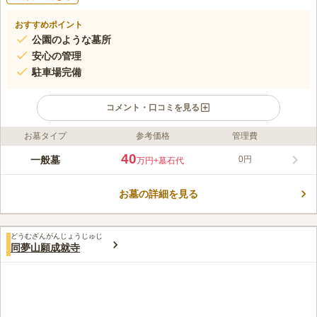
おすすめポイント
公園のような墓所
安心の管理
駐車場完備
コメント・口コミを見る
お墓タイプ
参考価格
管理費
ライフドット編集部のコメント
見晴らしの良い霊園で、阿弥陀如来像と祖師像が安置された、由
40
一般墓
0円
万円
+墓石代
緒ある寺院墓地です。閑静な土地に位置するため、非常に静かな
環境で参拝することができます。 一面に敷かれた芝生にお墓を
お墓の詳細を見る
建てられます。 周りに陽射しを遮る建物がないので、開放感が
コメントの続きを読む
あります。 ゆっくりと豊かな自然を感じながら、故人を偲ぶこ
とができます。 宗旨は浄土真宗となっており、宗派は真宗大谷
口コミ評価
派です。 法要施設と多目的ホールがあります。法事の際はそこ
どうむざんがんじょうじゅじ
この霊園はまだ誰からも評価されていません。
同夢山願成就寺
で行えるので、とても便利です。 駐車場を完備しているので、
車でお墓参りしたい方には安心のです。