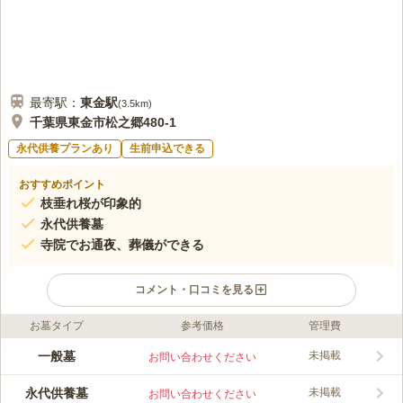
最寄駅：
東金
駅
(
3.5km
)
千葉県東金市松之郷480-1
永代供養プランあり
生前申込できる
おすすめポイント
枝垂れ桜が印象的
永代供養墓
寺院でお通夜、葬儀ができる
コメント・口コミを見る
お墓タイプ
参考価格
管理費
ライフドット編集部のコメント
北條久時公により、弘安3年(1280年)に創建したと伝えられる由
一般墓
未掲載
お問い合わせください
緒ある寺院です。現在は顕本法華宗に改称しています。 境内に
は、東山市指定文化財の北條三介之墓（五輪塔）があり、鎌倉時
永代供養墓
未掲載
お問い合わせください
代の歴史に触れることができます。 また、御祈願・御祓いがで
コメントの続きを読む