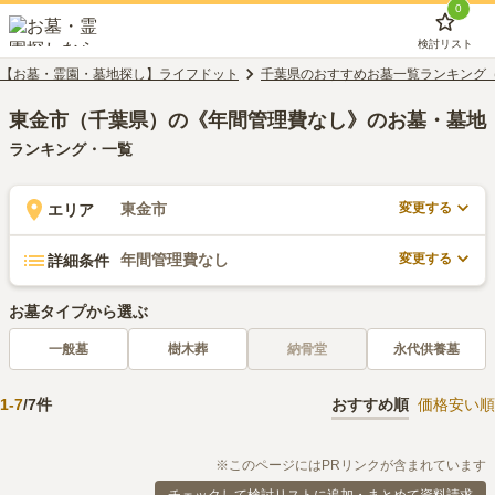
0
検討リスト
【お墓・霊園・墓地探し】ライフドット
千葉県のおすすめお墓一覧ランキング
東金市（千葉県）の《年間管理費なし》のお墓・墓地
ランキング・一覧
変更する
東金市
エリア
変更する
年間管理費なし
詳細条件
お墓タイプから選ぶ
一般墓
樹木葬
納骨堂
永代供養墓
1
-
7
/
7
件
おすすめ順
価格安い順
※このページにはPRリンクが含まれています