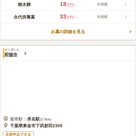
千葉厄除け不動尊の内にある寺院墓地である『不動の杜庭園墓
18
樹木葬
未掲載
万円～
所』、年中訪れる人がたくさんいます。園内はバリアフリー設計
になっているため安心の霊園になっています。 明るく緑が豊富
33
永代供養墓
未掲載
万円～
な霊園です。一般墓所の他にも樹木葬やペットと入れるお墓があ
コメントの続きを読む
るなど、様々な種類のお墓から選べます。園内は施設が充実して
います。芝生の広場があります。小さなお子様が伸び伸びと遊ぶ
お墓の詳細を見る
口コミ評価
ことができるので、長時間のお参りの際に利用してみてはいかが
この霊園はまだ誰からも評価されていません。
でしょうか。他にもドッグランが設けられています。ペットと一
緒に休憩することができます。
そくずいじ
即随寺
最寄駅：
求名
駅
(
3.7km
)
千葉県東金市下武射田2359
生前申込できる