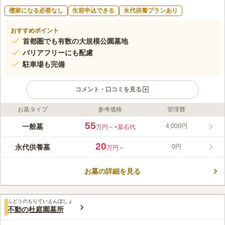
檀家になる必要なし
生前申込できる
永代供養プランあり
おすすめポイント
首都圏でも有数の大規模公園墓地
バリアフリーにも配慮
駐車場も完備
コメント・口コミを見る
お墓タイプ
参考価格
管理費
ライフドット編集部のコメント
緑に囲まれたロケーションにあって、開放感があり見晴らしも最
55
一般墓
4,000円
万円～
+墓石代
高なメモリアルパーク東金は、首都圏でも屈指の広さを誇りま
す。宗教不問ですので、誰でも気軽に利用可能です。霊園内は平
20
永代供養墓
0円
万円～
坦な構造であり、参道も広めに確保されているので、バリアフリ
コメントの続きを読む
ーという観点でも高く評価できます。入壇義務がないので、お布
施などの費用も考慮する必要はありません。
お墓の詳細を見る
口コミ評価
2.9
みんなの評価
口コミ
6
件
行く前にあらかじめ用意していくので、現地での調達はしない。
50代
男性
ふどうのもりていえんぼしょ
どこもそうだが、値段が高いのがわかっているので。
不動の杜庭園墓所
口コミの続きを読む