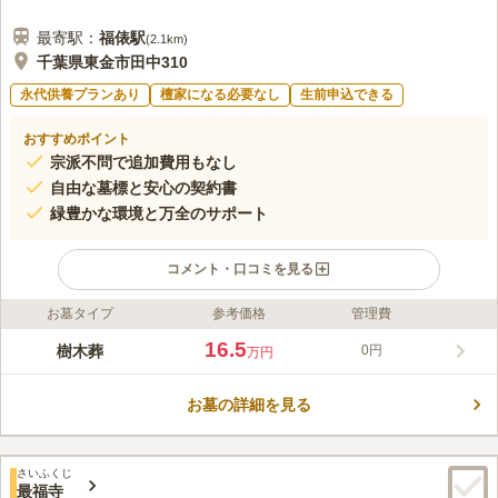
最寄駅：
福俵
駅
(
2.1km
)
千葉県東金市田中310
永代供養プランあり
檀家になる必要なし
生前申込できる
おすすめポイント
宗派不問で追加費用もなし
自由な墓標と安心の契約書
緑豊かな環境と万全のサポート
コメント・口コミを見る
お墓タイプ
参考価格
管理費
ライフドット編集部のコメント
桜などの自然に囲まれた穏やかな雰囲気の中で眠れる、法光寺境
16.5
樹木葬
0円
万円
内の新しい樹木葬です。過去の宗派を問わず檀家になる必要もな
いため、どなたでも安心してご利用いただけます。管理費や納骨
お墓の詳細を見る
時の立会費が含まれた明瞭な料金設定で、後からの追加費用は一
コメントの続きを読む
切かかりません。個別区画ではお好きな文字を墓標に刻めるほ
か、契約書の発行や「ヤマト佛商」による生前から納骨後のアフ
口コミ評価
ターフォローまで、万全のサポート体制が整っています。
さいふくじ
この霊園はまだ誰からも評価されていません。
最福寺