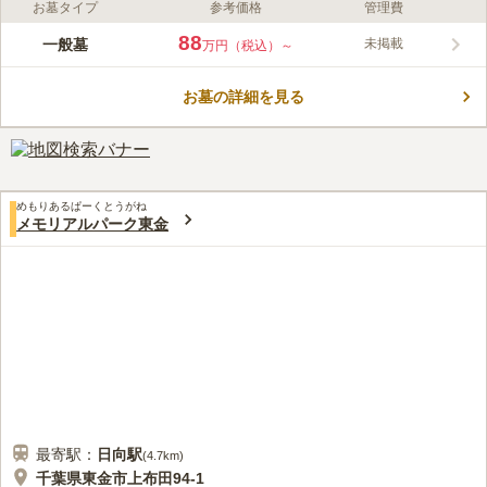
お墓タイプ
参考価格
管理費
ライフドット編集部のコメント
千葉県東金市にある最福寺は、大同2年（807年）伝教大師最澄
88
一般墓
未掲載
万円（税込）～
によって創設された、歴史ある寺院です。 緑に囲まれ、静寂で
落ち着いた雰囲気です。 自然豊かな場所で、ゆっくりと故人を
お墓の詳細を見る
送ることができます。 隅々まで管理された園内は、清潔感があ
コメントの続きを読む
ります。 寺院には斎場が用意されており、故人の葬儀やお通夜
を行うことができます。
口コミ評価
3.8
みんなの評価
口コミ
1
件
実家の近くに、親戚の花やもあり、ホームセンターも近くにあ
70代
男性
めもりあるぱーくとうがね
り、必要なものの購入することには、問題はない。食事処も近くにあり、
メモリアルパーク東金
特に問題はない
口コミの続きを読む
最寄駅：
日向
駅
(
4.7km
)
千葉県東金市上布田94-1