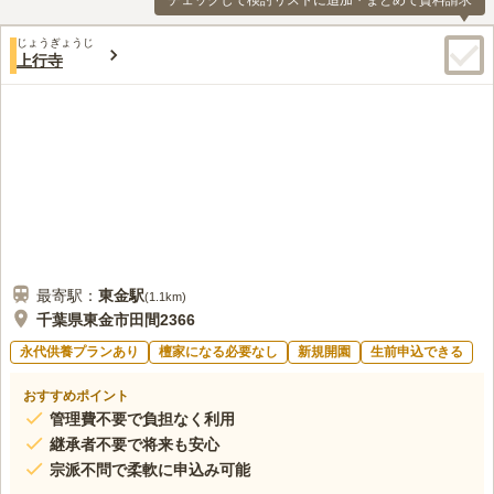
チェックして検討リストに追加・まとめて資料請求
じょうぎょうじ
上行寺
最寄駅：
東金
駅
(
1.1km
)
千葉県東金市田間2366
永代供養プランあり
檀家になる必要なし
新規開園
生前申込できる
おすすめポイント
管理費不要で負担なく利用
継承者不要で将来も安心
宗派不問で柔軟に申込み可能