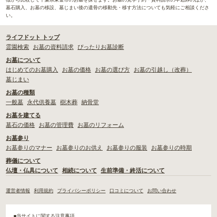
墓石購入、お墓の移設、墓じまい後の遺骨の移動先・移す方法についても気軽にご相談くださ
い。
ライフドット トップ
霊園検索
お墓の資料請求
ぴったりお墓診断
お墓について
はじめてのお墓購入
お墓の価格
お墓の選び方
お墓の引越し（改葬）
墓じまい
お墓の種類
一般墓
永代供養墓
樹木葬
納骨堂
お墓を建てる
墓石の価格
お墓の管理費
お墓のリフォーム
お墓参り
お墓参りのマナー
お墓参りのお供え
お墓参りの服装
お墓参りの時期
葬儀について
仏壇・仏具について
相続について
生前準備・終活について
運営者情報
利用規約
プライバシーポリシー
口コミについて
お問い合わせ
■当サイトに関する注意事項