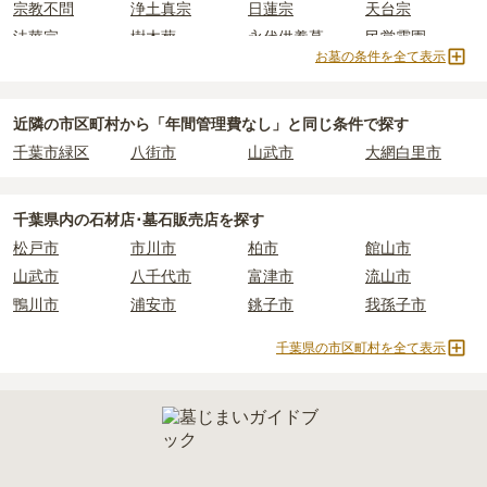
宗教不問
浄土真宗
日蓮宗
天台宗
されています。
樹木葬・納骨堂・永代供養墓は、基本的に墓石代がかからず、永代
法華宗
樹木葬
永代供養墓
民営霊園
価格の目安は、1名あたり5万円〜30万円程度です。
使用料のみかかります。
お墓の条件を全て表示
寺院墓地
1人用区画あり
2人用区画あり
3人用区画あり
東金市
で安価なお墓を探したい場合は、
価格の安い順
で並び替えて
なお、お墓によっては以下の費用が別途かかる場合があります。
お墓を探すのがおすすめです。
・
開眼法要の費用
：お墓を新しく建てた際に行う儀式のための費
近隣の市区町村から
「年間管理費なし」と
同じ条件で探す
用。僧侶に渡すお布施がかかります。
千葉市緑区
八街市
山武市
大網白里市
・
納骨式の費用
：お墓に遺骨を納める儀式のための費用。僧侶に渡
すお布施、会食などの費用がかかります。
・
年間管理費
：お墓の管理費。契約後、毎年発生するケースがあり
千葉県
内の石材店･墓石販売店を探す
ます。
松戸市
市川市
柏市
館山市
山武市
八千代市
富津市
流山市
正確な費用は、区画や石材の選び方によって大きく変わるため、見
鴨川市
浦安市
銚子市
我孫子市
積もりを取るまで確定しません。
現地見学では、担当者に「提示金額以外にかかる費用はないか」を
千葉県の市区町村を全て表示
必ず確認することをおすすめします。
現地への見学が難しい場合は、資料請求でも各霊園の詳しい料金案
内を取り寄せることができます。