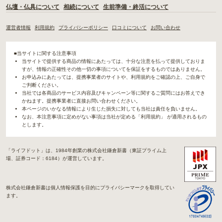
仏壇・仏具について
相続について
生前準備・終活について
運営者情報
利用規約
プライバシーポリシー
口コミについて
お問い合わせ
■当サイトに関する注意事項
当サイトで提供する商品の情報にあたっては、十分な注意を払って提供しておりま
すが、情報の正確性その他一切の事項についてを保証をするものではありません。
お申込みにあたっては、提携事業者のサイトや、利用規約をご確認の上、ご自身で
ご判断ください。
当社では各商品のサービス内容及びキャンペーン等に関するご質問にはお答えでき
かねます。提携事業者に直接お問い合わせください。
本ページのいかなる情報により生じた損失に対しても当社は責任を負いません。
なお、本注意事項に定めがない事項は当社が定める「利用規約」 が適用されるもの
とします。
「ライフドット」は、1984年創業の株式会社鎌倉新書（東証プライム上
場、証券コード：6184）が運営しています。
株式会社鎌倉新書は個人情報保護を目的にプライバシーマークを取得してい
ます。