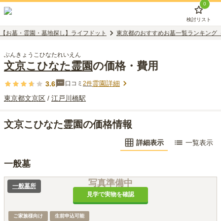
0
検討リスト
【お墓・霊園・墓地探し】ライフドット
東京都のおすすめお墓一覧ランキング
ぶんきょうこひなたれいえん
文京こひなた霊園
の価格・費用
霊園詳細
3.6
口コミ
2
件
東京都
文京区
/
江戸川橋
駅
文京こひなた霊園の価格情報
詳細表示
一覧表示
一般墓
写真準備中
一般墓所
見学で実物を確認
ご家族様向け
生前申込可能