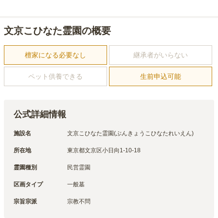
文京こひなた霊園の概要
檀家になる必要なし
継承者がいらない
ペット供養できる
生前申込可能
公式詳細情報
施設名
文京こひなた霊園(ぶんきょうこひなたれいえん)
所在地
東京都文京区小日向1-10-18
霊園種別
民営霊園
区画タイプ
一般墓
宗旨宗派
宗教不問