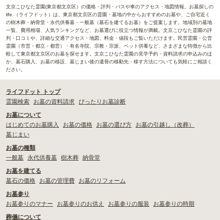
文京こひなた霊園(東京都文京区）の価格・評判・バスや車のアクセス・地図情報。お墓探しの
life.（ライフドット）は、東京都文京区の霊園・墓地の中からおすすめのお墓や、ご自宅近く
の樹木葬・納骨堂・永代供養墓・一般墓（墓石を建てるお墓）をご提案します。地域別の墓地
一覧、費用相場、人気ランキングなど、お墓選びに役立つ情報が満載。文京こひなた霊園の評
判・口コミや、詳細な交通アクセス・地図、料金・値段もご覧いただけます。民営霊園・公営
霊園（市営・都立・都営）・有名寺院、宗教・宗派、ペット供養など、さまざまな特徴から比
較して東京都文京区のお墓を探せます。文京こひなた霊園の見学予約・資料請求の申込みのほ
か、墓石購入、お墓の移設、墓じまい後の遺骨の移動先・移す方法についても気軽にご相談く
ださい。
ライフドット トップ
霊園検索
お墓の資料請求
ぴったりお墓診断
お墓について
はじめてのお墓購入
お墓の価格
お墓の選び方
お墓の引越し（改葬）
墓じまい
お墓の種類
一般墓
永代供養墓
樹木葬
納骨堂
お墓を建てる
墓石の価格
お墓の管理費
お墓のリフォーム
お墓参り
お墓参りのマナー
お墓参りのお供え
お墓参りの服装
お墓参りの時期
葬儀について