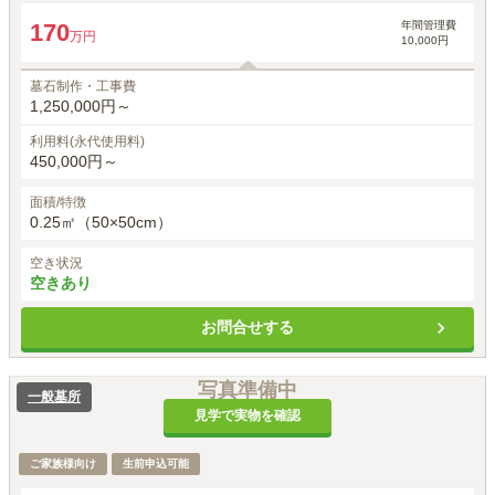
年間管理費
170
万円
10,000円
墓石制作・工事費
1,250,000円～
利用料(永代使用料)
450,000円～
面積/特徴
0.25㎡（50×50cm）
空き状況
空きあり
お問合せする
写真準備中
一般墓所
見学で実物を確認
ご家族様向け
生前申込可能