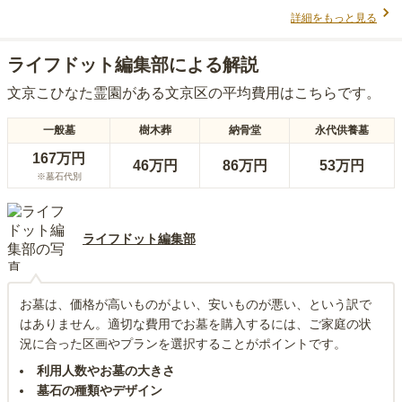
詳細をもっと見る
ライフドット編集部による解説
文京こひなた霊園
がある
文京区
の平均費用はこちらです。
一般墓
樹木葬
納骨堂
永代供養墓
167万円
46万円
86万円
53万円
※墓石代別
ライフドット編集部
お墓は、価格が高いものがよい、安いものが悪い、という訳で
はありません。適切な費用でお墓を購入するには、ご家庭の状
況に合った区画やプランを選択することがポイントです。
利用人数やお墓の大きさ
墓石の種類やデザイン