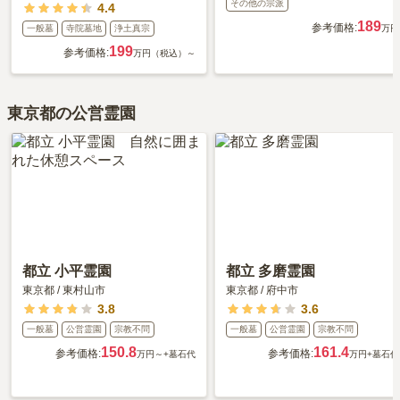
その他の宗派
4.4
189
参考価格:
一般墓
寺院墓地
浄土真宗
万円
199
参考価格:
万円（税込）～
東京都の公営霊園
都立 小平霊園
都立 多磨霊園
東京都
/
東村山市
東京都
/
府中市
3.8
3.6
一般墓
公営霊園
宗教不問
一般墓
公営霊園
宗教不問
150.8
161.4
参考価格:
参考価格:
万円～
+墓石代
万円
+墓石代