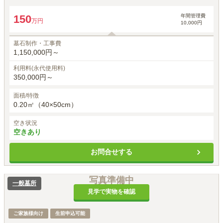
年間管理費
150
万円
10,000円
墓石制作・工事費
1,150,000円～
利用料(永代使用料)
350,000円～
面積/特徴
0.20㎡（40×50cm）
空き状況
空きあり
お問合せする
写真準備中
一般墓所
見学で実物を確認
ご家族様向け
生前申込可能