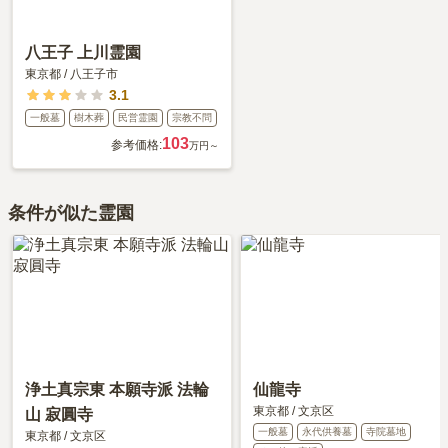
八王子 上川霊園
東京都
/
八王子市
3.1
一般墓
樹木葬
民営霊園
宗教不問
103
参考価格:
万円～
条件が似た霊園
浄土真宗東 本願寺派 法輪
仙龍寺
東京都
/
文京区
山 寂圓寺
一般墓
永代供養墓
寺院墓地
東京都
/
文京区