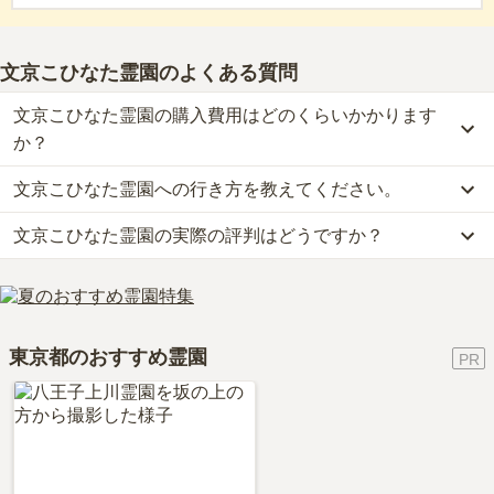
文京こひなた霊園
のよくある質問
文京こひなた霊園の購入費用はどのくらいかかります
か？
文京こひなた霊園への行き方を教えてください。
文京こひなた霊園では、一般墓が約150万円からお求めいただけま
す。
文京こひなた霊園の実際の評判はどうですか？
公共交通機関の場合、丸ノ内線「茗荷谷駅」から徒歩約10分です。
なお、文京こひなた霊園がある東京都の相場は、一般墓が約167万
詳しいルートや地図は、本ページの「地図・交通アクセス」欄をご
円（墓石代別途）です。
当サイトに寄せられた総合評価は、3.7点です。特に交通利便性、
確認ください。
お墓は、価格が高いものがよい、安いものが悪い、という訳ではあ
周辺施設が高く評価されています。
りません。大切なのは、ご家族が心から納得し、安心してお参りで
利用者様からは「周辺は高級住宅街でお店などはなく、お供え物や
きる場所を選ぶことです。
東京都のおすすめ霊園
花は予め用意して持参する必要がある。周りの環境は静かで、墓地
の敷地は陽当たりが良いので穏やかな気持ちで墓参りすることが出
来る。」といったお声をいただいております。