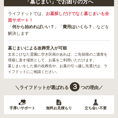
「墓じまい」でお困りの方へ
ライフドットでは、
お墓探しだけでなく墓じまいも全
面サポート！
「
何から始めればいい？
」「
費用はいくら？
」などを
解決します
墓じまいによる改葬受入が可能
文京こひなた霊園
に空き区画があれば、ご先祖様のご遺骨を
埋蔵し直す場所として、お墓をご利用いただけます。
墓じまいをした後の改葬先や、お墓の引っ越し先選びは、ラ
イフドットにご相談ください。
３
＼ライフドットが選ばれる
つの理由／
手厚いサポート
無料お見積もり
立ち会い不要