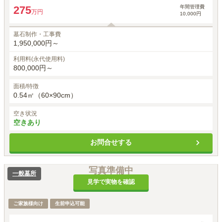
年間管理費
275
万円
10,000円
墓石制作・工事費
1,950,000円～
利用料(永代使用料)
800,000円～
面積/特徴
0.54㎡（60×90cm）
空き状況
空きあり
お問合せする
写真準備中
一般墓所
見学で実物を確認
ご家族様向け
生前申込可能