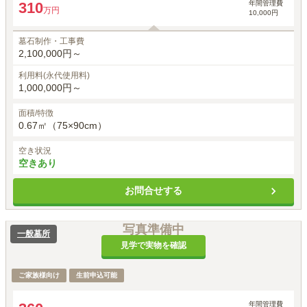
年間管理費
310
万円
10,000円
墓石制作・工事費
2,100,000円～
利用料(永代使用料)
1,000,000円～
面積/特徴
0.67㎡（75×90cm）
空き状況
空きあり
お問合せする
写真準備中
一般墓所
見学で実物を確認
ご家族様向け
生前申込可能
年間管理費