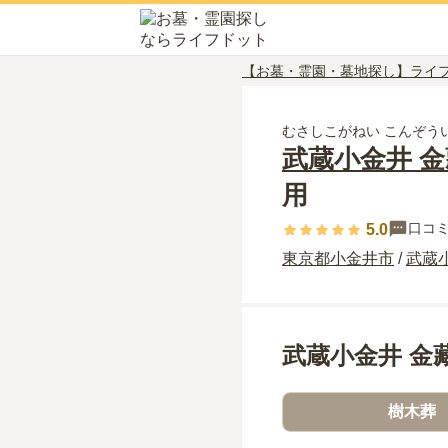
【お墓・霊園・墓地探し】ライ
むさしこがねい こんぞう
武蔵小金井 金
用
口コ
5.0
東京都
小金井市
/
武蔵
武蔵小金井 金
樹木葬