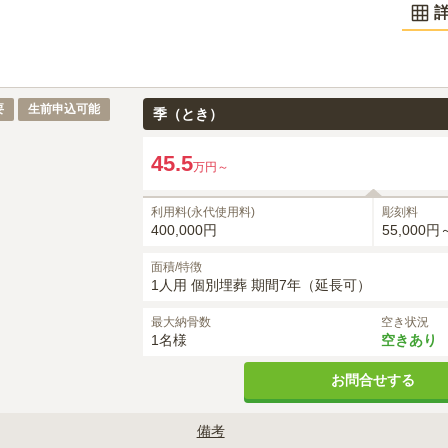
45.5
万円～
要
生前申込可能
季（とき）
45.5
万円～
利用料(永代使用料)
彫刻料
400,000円
55,000円
面積/特徴
1人用 個別埋葬 期間7年（延長可）
最大納骨数
空き状況
1名様
空きあり
お問合せする
備考