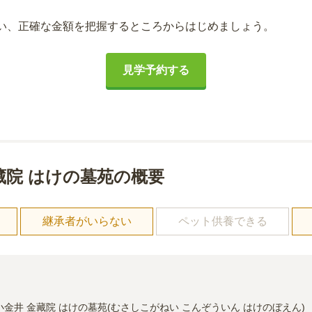
い、正確な金額を把握するところからはじめましょう。
見学予約する
藏院 はけの墓苑の概要
し
継承者がいらない
ペット供養できる
小金井 金藏院 はけの墓苑(むさしこがねい こんぞういん はけのぼえん)