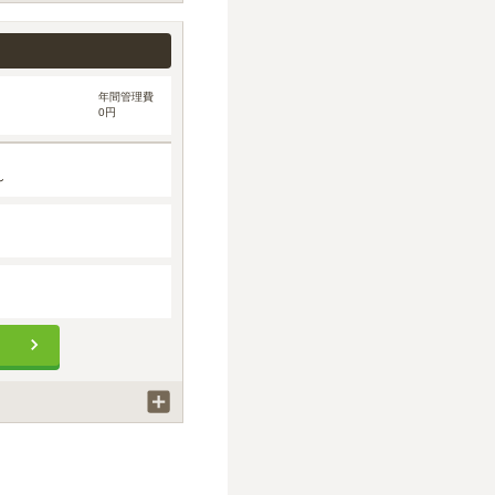
。
年間管理費
0円
～
。