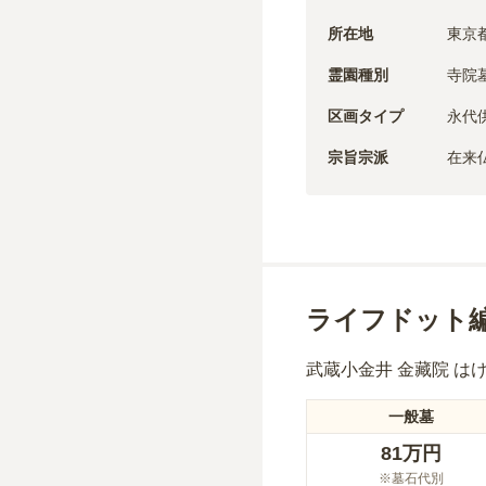
所在地
東京都
霊園種別
寺院
区画タイプ
永代
宗旨宗派
在来
ライフドット
武蔵小金井 金藏院 は
一般墓
81万円
※墓石代別