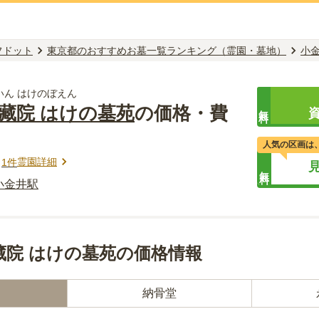
フドット
東京都のおすすめお墓一覧ランキング（霊園・墓地）
小
いん はけのぼえん
藏院 はけの墓苑
の価格・費
無料
人気の区画は
霊園詳細
ミ
1
件
無料
小金井
駅
藏院 はけの墓苑の価格情報
納骨堂