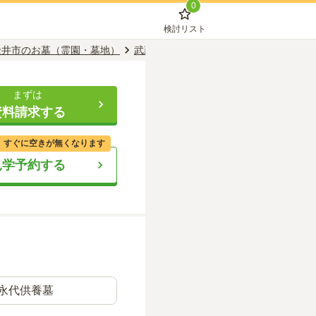
0
検討リスト
金井市のお墓（霊園・墓地）
武蔵小金井駅のお墓（霊園・墓地）
武
まずは
資料請求する
、すぐに空きが無くなります
見学予約する
永代供養墓