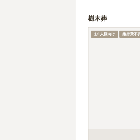
樹木葬
1名あたりの価格
※最大
1
名
お1人様向け
維持費不
1名あたりの価格