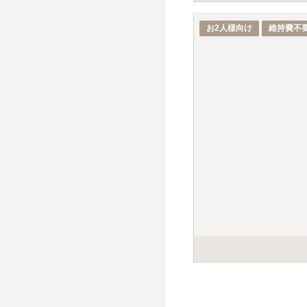
※最大
2
名
最後の埋葬予定者の命日
お2人様向け
維持費不
最後の埋葬予定者の命日