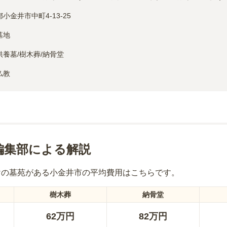
小金井市中町4-13-25
墓地
供養墓/樹木葬/納骨堂
仏教
編集部による解説
けの墓苑
がある
小金井市
の平均費用はこちらです。
樹木葬
納骨堂
62万円
82万円