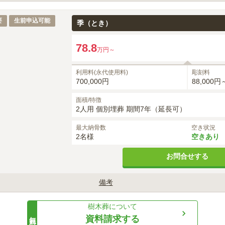
39
約
万円～
から7年後合祀されます。別途料金にて13年へ安置期間延長が可能です
要
生前申込可能
季（とき）
78.8
万円～
利用料(永代使用料)
彫刻料
700,000円
88,000円
面積/特徴
2人用 個別埋葬 期間7年（延長可）
最大納骨数
空き状況
2名様
空きあり
お問合せする
備考
から7年後合祀されます。別途料金にて13年へ安置期間延長が可能です
樹木葬
について
無料
資料請求する