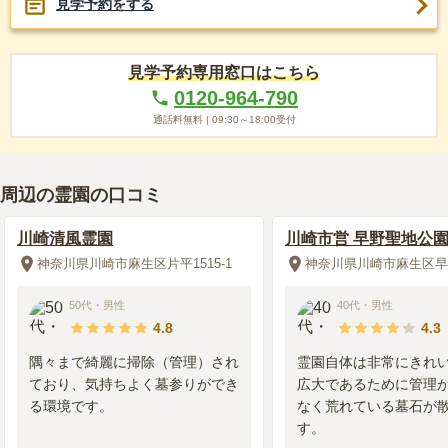
見学予約をする
見学予約専用窓口はこちら
0120-964-790
通話料無料 |
09:30～18:00
受付
周辺の霊園の口コミ
川崎清風霊園
川崎市営 早野聖地公
神奈川県川崎市麻生区片平1515-1
神奈川県川崎市麻生区早野
50代
・
男性
40代
・
男性
4.8
4.3
隅々まで綺麗に掃除（管理）され
霊園自体は非常にきれ
ており、気持ちよく墓参りができ
広大であるために管理
る環境です。
なく荒れている墓石が
す。