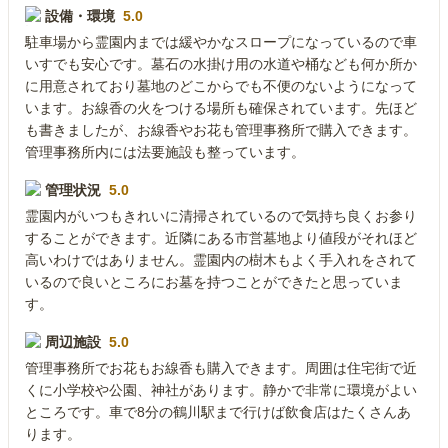
設備・環境
5.0
駐車場から霊園内までは緩やかなスロープになっているので車
いすでも安心です。墓石の水掛け用の水道や桶なども何か所か
に用意されており墓地のどこからでも不便のないようになって
います。お線香の火をつける場所も確保されています。先ほど
も書きましたが、お線香やお花も管理事務所で購入できます。
管理事務所内には法要施設も整っています。
管理状況
5.0
霊園内がいつもきれいに清掃されているので気持ち良くお参り
することができます。近隣にある市営墓地より値段がそれほど
高いわけではありません。霊園内の樹木もよく手入れをされて
いるので良いところにお墓を持つことができたと思っていま
す。
周辺施設
5.0
管理事務所でお花もお線香も購入できます。周囲は住宅街で近
くに小学校や公園、神社があります。静かで非常に環境がよい
ところです。車で8分の鶴川駅まで行けば飲食店はたくさんあ
ります。