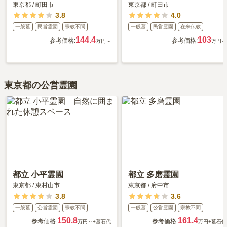
東京都
/
町田市
東京都
/
町田市
3.8
4.0
一般墓
民営霊園
宗教不問
一般墓
民営霊園
在来仏教
144.4
103
参考価格:
参考価格:
万円～
万円～
東京都の公営霊園
都立 小平霊園
都立 多磨霊園
東京都
/
東村山市
東京都
/
府中市
3.8
3.6
一般墓
公営霊園
宗教不問
一般墓
公営霊園
宗教不問
150.8
161.4
参考価格:
参考価格:
万円～
+墓石代
万円
+墓石代