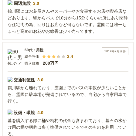
周辺施設
3.0
鶴川駅にはお花屋さんやスーパーやお食事するお店や喫茶店な
どあります。駅からバスで10分から15分くらいの所にあり閑静
な住宅街の為、回りはお店など何もないです。霊園には唯一ち
ょっと高めのお花やお線香は少々売ってます。
60代
・
男性
2019年7月
回答
3.4
総合評価
200万円
購入価格：
交通利便性
3.0
鶴川駅から離れており、霊園までのバスの本数が少ないことか
ら、霊園に駐車場が完備されているので、自宅から自家用車で
行く。
設備・環境
4.0
墓を購入する際に桶や柄杓の代金も含まれており、墓石の水か
け用の桶や柄杓は多く準備されているでそのものを利用してい
る。