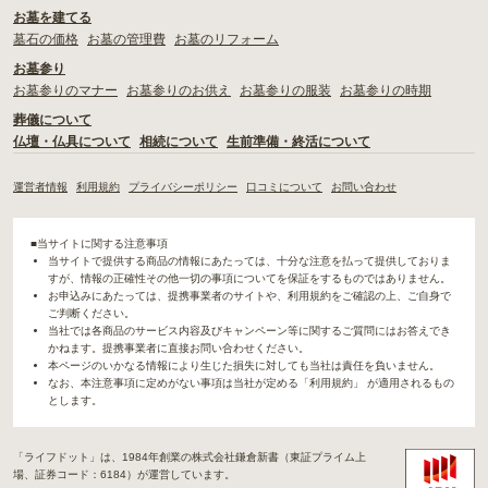
お墓を建てる
墓石の価格
お墓の管理費
お墓のリフォーム
お墓参り
お墓参りのマナー
お墓参りのお供え
お墓参りの服装
お墓参りの時期
葬儀について
仏壇・仏具について
相続について
生前準備・終活について
運営者情報
利用規約
プライバシーポリシー
口コミについて
お問い合わせ
■当サイトに関する注意事項
当サイトで提供する商品の情報にあたっては、十分な注意を払って提供しておりま
すが、情報の正確性その他一切の事項についてを保証をするものではありません。
お申込みにあたっては、提携事業者のサイトや、利用規約をご確認の上、ご自身で
ご判断ください。
当社では各商品のサービス内容及びキャンペーン等に関するご質問にはお答えでき
かねます。提携事業者に直接お問い合わせください。
本ページのいかなる情報により生じた損失に対しても当社は責任を負いません。
なお、本注意事項に定めがない事項は当社が定める「利用規約」 が適用されるもの
とします。
「ライフドット」は、1984年創業の株式会社鎌倉新書（東証プライム上
場、証券コード：6184）が運営しています。