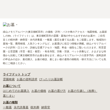
緑山メモリアルパーク(東京都町田市）の価格・評判・バスや車のアクセス・地図情報。お墓探
しのlife.（ライフドット）は、東京都町田市の霊園・墓地の中からおすすめのお墓や、ご自宅
近くの樹木葬・納骨堂・永代供養墓・一般墓（墓石を建てるお墓）をご提案します。地域別の
墓地一覧、費用相場、人気ランキングなど、お墓選びに役立つ情報が満載。緑山メモリアルパ
ークの評判・口コミや、詳細な交通アクセス・地図、料金・値段もご覧いただけます。民営霊
園・公営霊園（市営・都立・都営）・有名寺院、宗教・宗派、ペット供養など、さまざまな特
徴から比較して東京都町田市のお墓を探せます。緑山メモリアルパークの見学予約・資料請求
の申込みのほか、墓石購入、お墓の移設、墓じまい後の遺骨の移動先・移す方法についても気
軽にご相談ください。
ライフドット トップ
霊園検索
お墓の資料請求
ぴったりお墓診断
お墓について
はじめてのお墓購入
お墓の価格
お墓の選び方
お墓の引越し（改葬）
墓じまい
お墓の種類
一般墓
永代供養墓
樹木葬
納骨堂