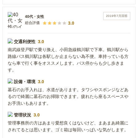
2019年7月
回答
40代
・
女性
3.0
総合評価
交通利便性
3.0
南武線登戸駅で乗り換え、小田急線鶴川駅で下車。鶴川駅から
路線バス鶴川駅は各駅しか止まらない為不便。車持っている方
なら車で行く事をオススメします。バス停からも少し歩きま
す。
設備・環境
3.0
墓石のお手入れは、水道があります。タワシやスポンジなどあ
るので綺麗に墓石のお掃除できます。疲れたら座るスペースや
お手洗いもあります。
管理状況
3.0
管理事務所の方はあまり愛想良くはないけど、まあまあ綺麗に
されてるとは思います。ゴミ箱は毎回いっぱいな気がします。