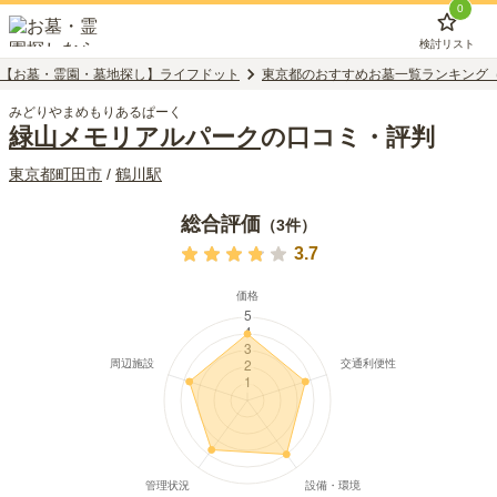
0
検討リスト
【お墓・霊園・墓地探し】ライフドット
東京都のおすすめお墓一覧ランキング
みどりやまめもりあるぱーく
緑山メモリアルパーク
の口コミ・評判
東京都
町田市
/
鶴川
駅
総合評価
（
3
件）
3.7