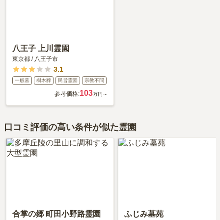
八王子 上川霊園
東京都
/
八王子市
3.1
一般墓
樹木葬
民営霊園
宗教不問
103
参考価格:
万円～
口コミ評価の高い条件が似た霊園
合掌の郷 町田小野路霊園
ふじみ墓苑