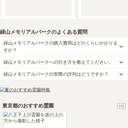
緑山メモリアルパーク
のよくある質問
緑山メモリアルパークの購入費用はどのくらいかかりま
すか？
緑山メモリアルパークへの行き方を教えてください。
緑山メモリアルパークでは、一般墓が約139.5万円からお求めいた
だけます。
緑山メモリアルパークの実際の評判はどうですか？
公共交通機関の場合、小田急線「鶴川駅」からバスに乗車、「ゆり
なお、緑山メモリアルパークがある東京都の相場は、一般墓が約87
の木通りバス停」下車徒歩約6分です。
万円（墓石代別途）です。
当サイトに寄せられた総合評価は、3.7点です。特に価格、設備・
車の場合、小田急線「鶴川駅 」から車で約8分です。
お墓は、価格が高いものがよい、安いものが悪い、という訳ではあ
環境が高く評価されています。
詳しいルートや地図は、本ページの「地図・交通アクセス」欄をご
りません。大切なのは、ご家族が心から納得し、安心してお参りで
利用者様からは「管理事務所でお花もお線香も購入できます。周囲
確認ください。
きる場所を選ぶことです。
東京都のおすすめ霊園
は住宅街で近くに小学校や公園、神社があります。静かで非常に環
境がよいところです。車で8分の鶴川駅まで行けば飲食店はたくさ
んあります。」といったお声をいただいております。