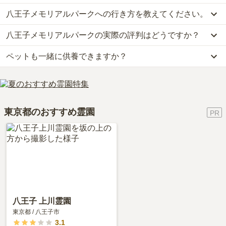
八王子メモリアルパークへの行き方を教えてください。
八王子メモリアルパークでは、一般墓が約66万円からお求めいただ
けます。
八王子メモリアルパークの実際の評判はどうですか？
公共交通機関の場合、JR線「八王子駅」北口・京王「八王子駅」か
なお、八王子メモリアルパークがある東京都の相場は、一般墓が約
ら西東京バス「上川霊園行き」・「武蔵五日市駅行き」・「今熊行
72万円（墓石代別途）です。
ペットも一緒に供養できますか？
当サイトに寄せられた総合評価は、3.4点です。
き」に乗車、「影沢バス停」下車徒歩約7分です。
お墓は、価格が高いものがよい、安いものが悪い、という訳ではあ
利用者様からは「東京都の郊外なので、めちゃくちゃ都心からのア
車の場合、JR「八王子駅 」北口から車で約20分です。
りません。大切なのは、ご家族が心から納得し、安心してお参りで
はい、八王子メモリアルパークはペット供養に対応しております。
クセスが良かったのと、路線が多くてアクセスの種類が選べるの
詳しいルートや地図は、本ページの「地図・交通アクセス」欄をご
きる場所を選ぶことです。
大切な家族の一員であるペットも供養できるプランをご用意してお
で、移動がめちゃくちゃスムーズにできて通いやすかった。」とい
確認ください。
りますので、資料請求で詳細条件をご確認ください。
ったお声をいただいております。
東京都のおすすめ霊園
八王子 上川霊園
東京都
/
八王子市
3.1