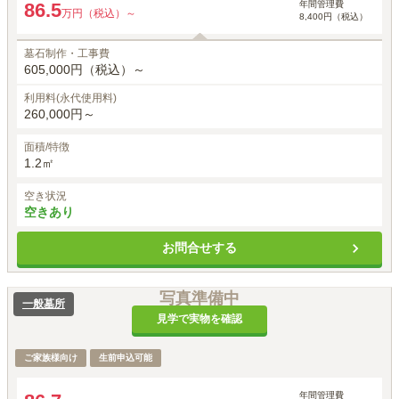
年間管理費
86.5
万円（税込）～
8,400円（税込）
墓石制作・工事費
605,000円（税込）～
利用料(永代使用料)
260,000円～
面積/特徴
1.2㎡
空き状況
空きあり
お問合せする
写真準備中
一般墓所
見学で実物を確認
ご家族様向け
生前申込可能
年間管理費