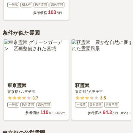
一般墓
樹木葬
民営霊園
宗教不問
103
参考価格:
万円～
条件が似た霊園
東京霊園
萩霊園
東京都
/
八王子市
東京都
/
八王子市
3.7
3.5
一般墓
民営霊園
宗教不問
一般墓
民営霊園
宗教不問
110
64.3
参考価格:
参考価格:
万円
+墓石代
万円（税込）～