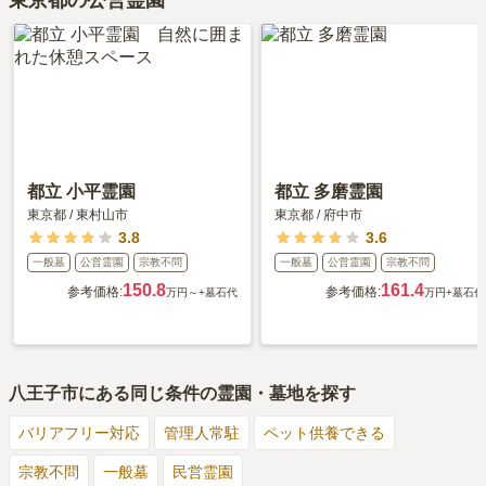
東京都の公営霊園
都立 小平霊園
都立 多磨霊園
東京都
/
東村山市
東京都
/
府中市
3.8
3.6
一般墓
公営霊園
宗教不問
一般墓
公営霊園
宗教不問
150.8
161.4
参考価格:
参考価格:
万円～
+墓石代
万円
+墓石代
八王子市
にある同じ条件の霊園・墓地を探す
バリアフリー対応
管理人常駐
ペット供養できる
宗教不問
一般墓
民営霊園