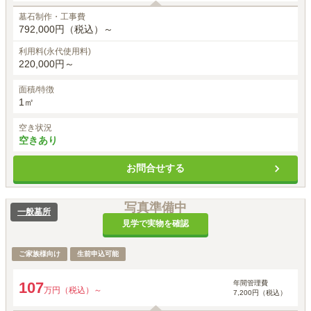
墓石制作・工事費
792,000円（税込）～
利用料(永代使用料)
220,000円～
面積/特徴
1㎡
空き状況
空きあり
お問合せする
写真準備中
一般墓所
見学で実物を確認
ご家族様向け
生前申込可能
年間管理費
107
万円（税込）～
7,200円（税込）