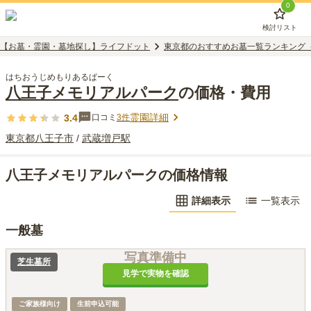
0
検討リスト
【お墓・霊園・墓地探し】ライフドット
東京都のおすすめお墓一覧ランキング
はちおうじめもりあるぱーく
八王子メモリアルパーク
の価格・費用
霊園詳細
3.4
口コミ
3
件
東京都
八王子市
/
武蔵増戸
駅
八王子メモリアルパークの価格情報
詳細表示
一覧表示
一般墓
写真準備中
芝生墓所
見学で実物を確認
ご家族様向け
生前申込可能