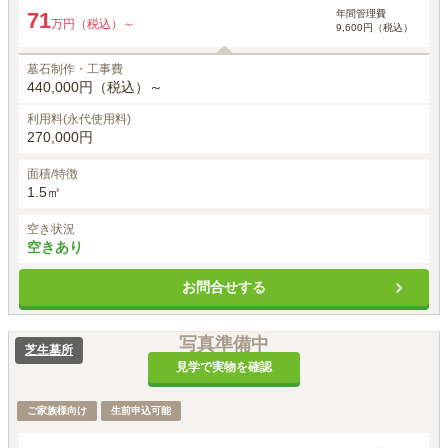
年間管理費
71
万円（税込）～
9,600円（税込）
墓石制作・工事費
440,000円（税込）～
利用料(永代使用料)
270,000円
面積/特徴
1.5㎡
空き状況
空きあり
お問合せする
写真準備中
芝生墓所
見学で実物を確認
ご家族様向け
生前申込可能