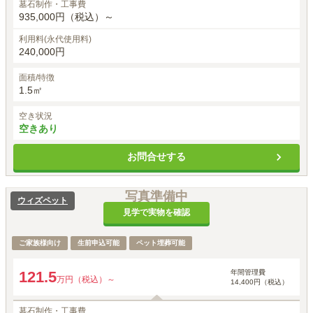
墓石制作・工事費
935,000円（税込）～
利用料(永代使用料)
240,000円
面積/特徴
1.5㎡
空き状況
空きあり
お問合せする
写真準備中
ウィズペット
見学で実物を確認
ご家族様向け
生前申込可能
ペット埋葬可能
年間管理費
121.5
万円（税込）～
14,400円（税込）
墓石制作・工事費