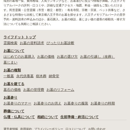
域別の墓地一覧、費用相場、人気ランキングなど、お墓選びに役立つ情報が満載。八王子メモ
リアルパークの評判・口コミや、詳細な交通アクセス・地図、料金・値段もご覧いただけま
す。民営霊園・公営霊園（市営・都立・都営）・有名寺院、宗教・宗派、ペット供養など、さ
まざまな特徴から比較して東京都八王子市のお墓を探せます。八王子メモリアルパークの見学
予約・資料請求の申込みのほか、墓石購入、お墓の移設、墓じまい後の遺骨の移動先・移す方
法についても気軽にご相談ください。
ライフドット トップ
霊園検索
お墓の資料請求
ぴったりお墓診断
お墓について
はじめてのお墓購入
お墓の価格
お墓の選び方
お墓の引越し（改葬）
墓じまい
お墓の種類
一般墓
永代供養墓
樹木葬
納骨堂
お墓を建てる
墓石の価格
お墓の管理費
お墓のリフォーム
お墓参り
お墓参りのマナー
お墓参りのお供え
お墓参りの服装
お墓参りの時期
葬儀について
仏壇・仏具について
相続について
生前準備・終活について
運営者情報
利用規約
プライバシーポリシー
口コミについて
お問い合わせ