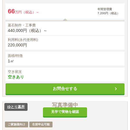
年間管理費
66
万円（税込）～
7,200円（税込）
墓石制作・工事費
440,000円（税込）～
利用料(永代使用料)
220,000円
面積/特徴
1㎡
空き状況
空きあり
お問合せする
写真準備中
ゆとり墓所
見学で実物を確認
ご家族様向け
生前申込可能