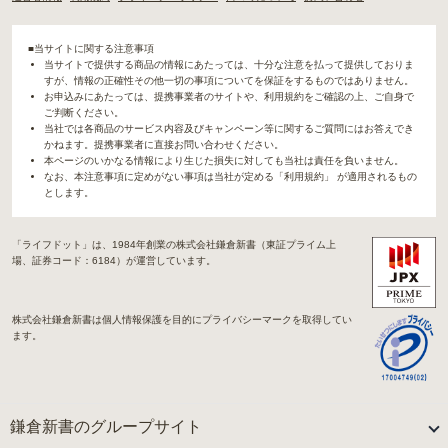
■当サイトに関する注意事項
当サイトで提供する商品の情報にあたっては、十分な注意を払って提供しておりま
すが、情報の正確性その他一切の事項についてを保証をするものではありません。
お申込みにあたっては、提携事業者のサイトや、利用規約をご確認の上、ご自身で
ご判断ください。
当社では各商品のサービス内容及びキャンペーン等に関するご質問にはお答えでき
かねます。提携事業者に直接お問い合わせください。
本ページのいかなる情報により生じた損失に対しても当社は責任を負いません。
なお、本注意事項に定めがない事項は当社が定める「利用規約」 が適用されるもの
とします。
「ライフドット」は、1984年創業の株式会社鎌倉新書（東証プライム上
場、証券コード：6184）が運営しています。
株式会社鎌倉新書は個人情報保護を目的にプライバシーマークを取得してい
ます。
鎌倉新書のグループサイト