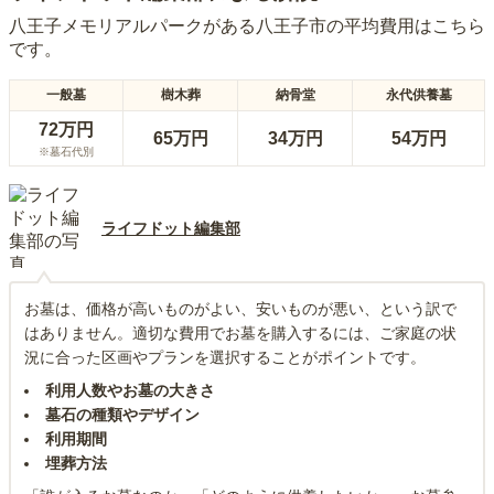
八王子メモリアルパーク
がある
八王子市
の平均費用はこちら
です。
一般墓
樹木葬
納骨堂
永代供養墓
72万円
65万円
34万円
54万円
※墓石代別
ライフドット編集部
お墓は、価格が高いものがよい、安いものが悪い、という訳で
はありません。適切な費用でお墓を購入するには、ご家庭の状
況に合った区画やプランを選択することがポイントです。
利用人数やお墓の大きさ
墓石の種類やデザイン
利用期間
埋葬方法