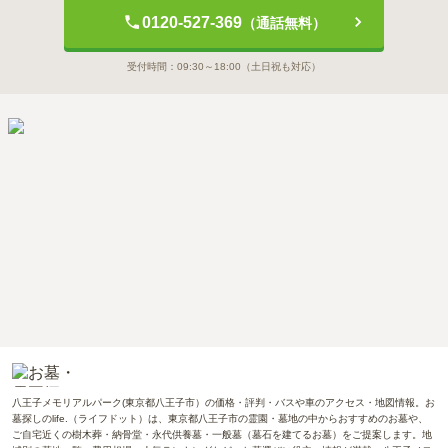
0120-527-369
（通話無料）
受付時間：
09:30～18:00
（土日祝も対応）
八王子メモリアルパーク(東京都八王子市）の価格・評判・バスや車のアクセス・地図情報。お
墓探しのlife.（ライフドット）は、東京都八王子市の霊園・墓地の中からおすすめのお墓や、
ご自宅近くの樹木葬・納骨堂・永代供養墓・一般墓（墓石を建てるお墓）をご提案します。地