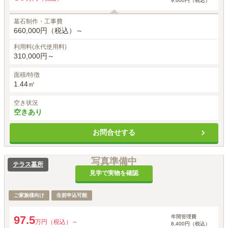
9,600円（税込）
墓石制作・工事費
660,000円（税込）～
利用料(永代使用料)
310,000円～
面積/特徴
1.44㎡
空き状況
空きあり
お問合せする
写真準備中
テラス墓所
見学で実物を確認
ご家族様向け
生前申込可能
年間管理費
97.5
万円（税込）～
8,400円（税込）