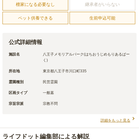
檀家になる必要なし
継承者がいらない
ペット供養できる
生前申込可能
公式詳細情報
施設名
八王子メモリアルパーク(はちおうじめもりあるぱー
く)
所在地
東京都八王子市川口町335
霊園種別
民営霊園
区画タイプ
一般墓
宗旨宗派
宗教不問
詳細をもっと見る
ライフドット編集部による解説