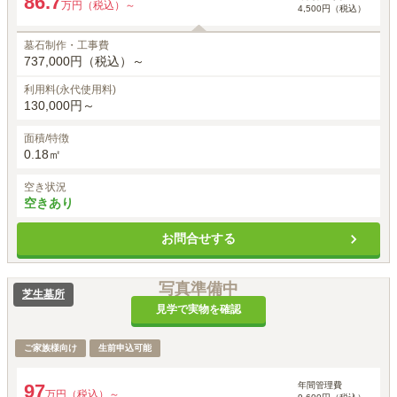
86.7
万円（税込）～
4,500円（税込）
墓石制作・工事費
737,000円（税込）～
利用料(永代使用料)
130,000円～
面積/特徴
0.18㎡
空き状況
空きあり
お問合せする
写真準備中
芝生墓所
見学で実物を確認
ご家族様向け
生前申込可能
年間管理費
97
万円（税込）～