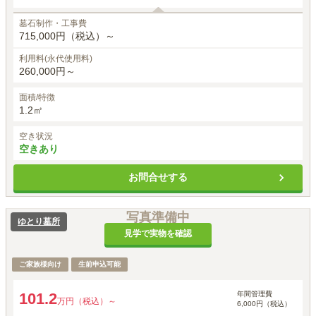
墓石制作・工事費
715,000円（税込）～
利用料(永代使用料)
260,000円～
面積/特徴
1.2㎡
空き状況
空きあり
お問合せする
写真準備中
ゆとり墓所
見学で実物を確認
ご家族様向け
生前申込可能
年間管理費
101.2
万円（税込）～
6,000円（税込）