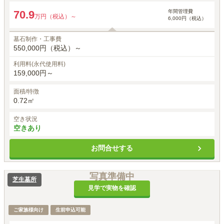
年間管理費
70.9
万円（税込）～
6,000円（税込）
墓石制作・工事費
550,000円（税込）～
利用料(永代使用料)
159,000円～
面積/特徴
0.72㎡
空き状況
空きあり
お問合せする
写真準備中
芝生墓所
見学で実物を確認
ご家族様向け
生前申込可能