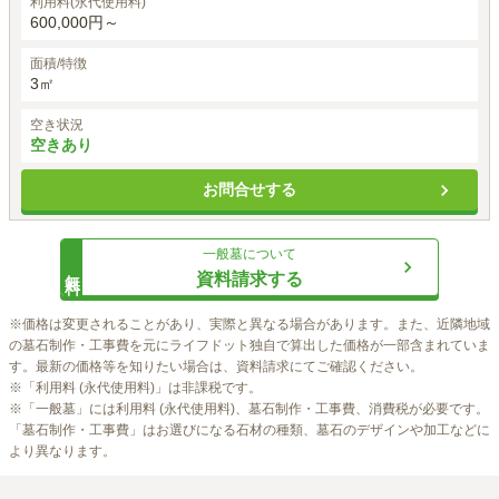
利用料(永代使用料)
600,000円～
面積/特徴
3㎡
空き状況
空きあり
お問合せする
一般墓
について
無料
資料請求する
※価格は変更されることがあり、実際と異なる場合があります。また、近隣地域
の墓石制作・工事費を元にライフドット独自で算出した価格が一部含まれていま
す。最新の価格等を知りたい場合は、資料請求にてご確認ください。

※「利用料 (永代使用料)」は非課税です。

※「一般墓」には利用料 (永代使用料)、墓石制作・工事費、消費税が必要です。
「墓石制作・工事費」はお選びになる石材の種類、墓石のデザインや加工などに
より異なります。