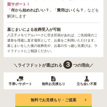
面サポート！
「
何から始めればいい？
」「
費用はいくら？
」などを
解決します
墓じまいによる改葬受入が可能
八王子メモリアルパーク
に空き区画があれば、ご先祖様のご
遺骨を埋蔵し直す場所として、お墓をご利用いただけます。
墓じまいをした後の改葬先や、お墓の引っ越し先選びは、ラ
イフドットにご相談ください。
３
＼ライフドットが選ばれる
つの理由／
手厚いサポート
無料お見積もり
立ち会い不要
無料でお見積もり・ご提案