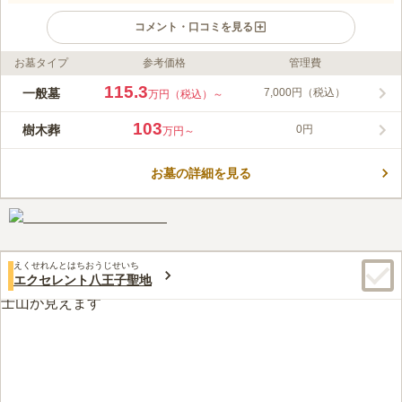
コメント・口コミを見る
お墓タイプ
参考価格
管理費
ライフドット編集部のコメント
八王子市にある上川霊園は、西東京バス「上川霊園」バス停下車
115.3
一般墓
7,000円（税込）
万円（税込）～
徒歩約5分にある、雄大な自然が数多く残る地に昭和47年に開園
した歴史ある霊園です。西東京エリアにあるため、抜群の自然環
103
樹木葬
0円
万円～
境に恵まれています。また、エントランスを抜けるとすぐに、法
コメントの続きを読む
要施設の上川緑葉会館が出迎えてくれます。この施設には法要
室、休憩室や会食室があり、法事の際に便利です。総面積22万㎡
お墓の詳細を見る
口コミ評価
を超える広大な敷地内には、欧風庭園のようなエリア「ヴェルデ
3.1
みんなの評価
口コミ
20
件
の庭（15区1番）」や、モノトーンを基調にした参道がある落ち
武蔵増戸駅周辺にスーパーやコンビニ等が多少はあるが、霊園周
30代
男性
着いたエリア、完全バリアフリーで駐車場に隣接した便利な「15
辺はほとんど何も無いといってもいいくらい店は無い。霊園に大きな待合
区2番」・「15区3番」エリア、抜群の眺望を誇る「みはらしの
スペースや食事が取れるスペースがある。
丘」エリア、ガーデニングが美しい「庭園墓地」エリア、など多
えくせれんとはちおうじせいち
口コミの続きを読む
種多様な墓地区画があります。
エクセレント八王子聖地