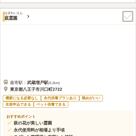
きます。一般墓所に加え芝生墓所など5種類の墓所が用意されて
いるので、利用する方のお好みに合わせて選べるのが魅力的で
口コミ評価
す。全区画平坦のバリアフリー設計になっているので、車いすの
はぎれいえん
3.7
みんなの評価
口コミ
4
件
萩霊園
方やベビーカーで来園した方でも安心して利用いただけます。
東京の郊外に立地しているので、都心からのアクセスがめちゃく
40代
男性
ちゃ良くて、駅からもそんなに遠くはないので、通いやすかった。周辺の
環境は、東京でありながらめちゃくちゃ落ち着いているのがいい。
口コミの続きを読む
最寄駅：
武蔵増戸
駅
(
6.2km
)
東京都八王子市川口町2722
檀家になる必要なし
永代供養プランあり
眺めがいい
生前申込できる
ペット供養できる
おすすめポイント
萩の花が美しい霊園
永代使用料が相場より手頃