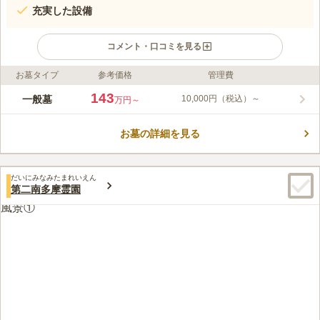
充実した設備
コメント・口コミを見る
お墓タイプ
参考価格
管理費
ライフドット編集部のコメント
まや霊園は、京王バス「鑓水入口」バス停から下車徒歩1分の場
143
一般墓
10,000円（税込）～
万円～
所にある自然豊かで閑静な霊園です。宗旨宗派を問わないので、
誰でも利用することができ、生前からの申し込みも可能です。
お墓の詳細を見る
檀家専用区画や永代供養塔もあり、全てを住職が掃除をしてくれ
コメントの続きを読む
るため、安心して管理を任せられます。 広さは、0.9㎡から25㎡
まで、いろいろなタイプのお墓があります。 休憩所や会食部屋
口コミ評価
など、設備が充実しており、大変便利に利用することができま
だいにみなみたまれいえん
3.9
みんなの評価
口コミ
4
件
第二南多摩霊園
す。
自宅の周りにホームセンターやスーパーがたくさんあり何も困ら
60代
男性
ない。車で霊園に行くだけで十分。ちなみに霊園の周りには何もない。
口コミの続きを読む