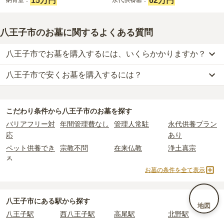
15万円
62万円
納骨堂：
永代供養墓：
八王子市のお墓に関するよくある質問
八王子市でお墓を購入するには、いくらかかりますか？
八王子市で安くお墓を購入するには？
八王子市
での購入費用の目安は、
一般墓が約238万円、樹木葬が約
65万円、納骨堂が約34万円、永代供養墓が約54万円
です。
八王子市
で一番安価な
お墓
は、
たきやま台墓苑
の
永代供養墓
で、
3
一般墓を建てる場合は、「永代使用料（土地代）」と「墓石代」の
万円
からお求めいただけます。
2つが主な費用となります。
こだわり条件から
八王子市
のお墓を探す
一般的に最も費用を抑えられるのは、他の方のご遺骨と一緒に埋葬
八王子市
の一般墓の永代使用料の平均は
72万円
で、墓石代は
東京都
バリアフリー対
年間管理費なし
管理人常駐
永代供養プラン
する
「合祀墓（ごうしぼ）」
と呼ばれるタイプです。個別のお墓に
の平均
166.9万円
です。いずれも区画の広さや墓石の大きさ・素材
応
あり
比べて省スペースで管理の手間がかからないため、費用が安く設定
によって変わります。
ペット供養でき
宗教不問
在来仏教
浄土真宗
されています。
樹木葬・納骨堂・永代供養墓は、基本的に墓石代がかからず、永代
る
価格の目安は、1名あたり5万円〜30万円程度です。
使用料のみかかります。
お墓の条件を全て表示
曹洞宗
真言宗
日蓮宗
浄土宗
八王子市
で安価なお墓を探したい場合は、
価格の安い順
で並び替え
臨済宗
天台宗
樹木葬
納骨堂
なお、お墓によっては以下の費用が別途かかる場合があります。
てお墓を探すのがおすすめです。
・
開眼法要の費用
：お墓を新しく建てた際に行う儀式のための費
永代供養墓
公営霊園
民営霊園
寺院墓地
八王子市にある駅から探す
地図
用。僧侶に渡すお布施がかかります。
1人用区画あり
2人用区画あり
3人用区画あり
八王子駅
西八王子駅
高尾駅
北野駅
・
納骨式の費用
：お墓に遺骨を納める儀式のための費用。僧侶に渡