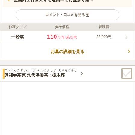
コメント・口コミを見る
お墓タイプ
参考価格
管理費
ライフドット編集部のコメント
東京霊園は1965年に開園し、50年以上の歴史がある名門霊園で
110
一般墓
22,000円
万円
+墓石代
す。西東京バス「霊園正門」バス停からスグ。八王子城跡や皇室
のお墓である武蔵陵墓地の近く、都心からのアクセスも便利なロ
お墓の詳細を見る
ケーションにあります。 八王子の丘陵に広がる広大な敷地内
コメントの続きを読む
は、自然豊かで格式ある風格が感じられます。また、「安全で人
に優しい」環境づくりに力を入れており、広大な敷地内を車で移
口コミ評価
動することが可能です。 区画は、一般墓所の他、京都の庭園を
こうふくじぼえん えいたいくようぼ じゅもくそう
3.7
みんなの評価
口コミ
21
件
興福寺墓苑 永代供養墓・樹木葬
想起させる「もみじ苑」や高級ガーデニング庭園のような「欧風
霊園近くにホームセンターがあるし、花屋が何軒かあるので、お
70代
女性
墓域」、2020年10月に誕生した「グリーンガーデン」などバリ
花、線香を買うのに便利です。食事処は近くではありませんが、市内に有
エーション豊かです。格式ある大型霊園であるため、近隣住民だ
名な「とうふやうかい」という豆腐料理の名店があるので、そこまで車で
けでなく遠方からもお墓を求める方が多くいます。
行くことがあります。
口コミの続きを読む