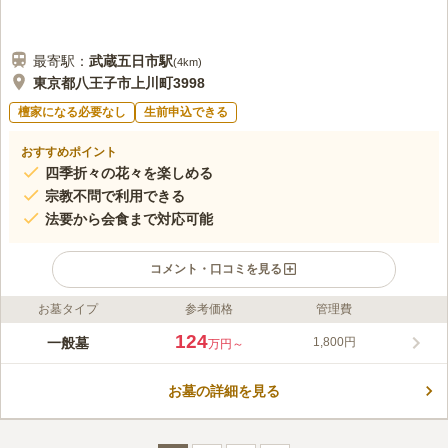
最寄駅：
武蔵五日市
駅
(
4km
)
東京都八王子市上川町3998
檀家になる必要なし
生前申込できる
おすすめポイント
四季折々の花々を楽しめる
宗教不問で利用できる
法要から会食まで対応可能
コメント・口コミを見る
お墓タイプ
参考価格
管理費
ライフドット編集部のコメント
鎌倉建長寺派 福寿寺内にある、宗旨・宗派不問の霊園です。 桜
124
一般墓
1,800円
万円～
や紅葉など、四季折々の豊かな自然に囲まれており、訪れる度に
穏やかな気持ちになれる場所です。 駐車場が完備されているの
お墓の詳細を見る
で、お参りの際には車の利用がおすすめです。 法要施設・休憩
コメントの続きを読む
所・水道設備など、設備も充実しているので、快適にお参りする
ことができます。
口コミ評価