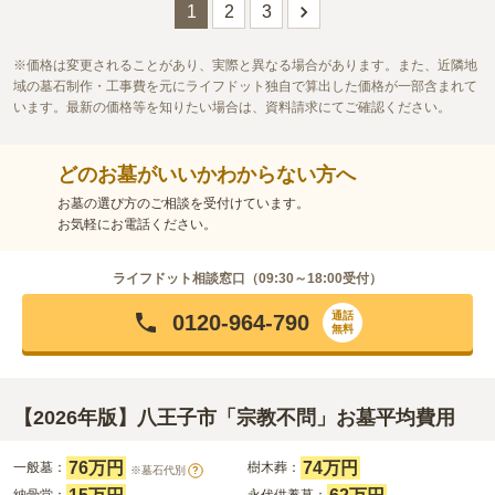
この霊園はまだ誰からも評価されていません。
1
2
3
価格は変更されることがあり、実際と異なる場合があります。また、近隣地
域の墓石制作・工事費を元にライフドット独自で算出した価格が一部含まれて
います。最新の価格等を知りたい場合は、資料請求にてご確認ください。
どのお墓がいいかわからない方へ
お墓の選び方のご相談を受付けています。
お気軽にお電話ください。
ライフドット相談窓口（
09:30～18:00
受付）
通話
0120-964-790
無料
【2026年版】八王子市「宗教不問」お墓平均費用
76万円
74万円
一般墓：
樹木葬：
※墓石代別
?