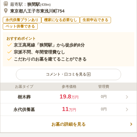
最寄駅：
狭間
駅
(
439m
)
東京都八王子市東浅川町754
永代供養プランあり
檀家になる必要なし
生前申込できる
ペット供養できる
おすすめポイント
京王高尾線「狭間駅」から徒歩約8分
宗派不問、年間管理費なし
こだわりのお墓を建てることができる
コメント・口コミを見る
お墓タイプ
参考価格
管理費
ライフドット編集部のコメント
八王子市に位置し、京王高尾線「狭間駅」から徒歩8分の場所に
19.8
樹木葬
0円
万円
ある、興福寺の樹木葬です。 春には寺院の入口のしだれ桜が出
迎え、夏には裏庭で飼育されているゲンジボタルの観賞会が催さ
11
永代供養墓
0円
万円
れるなど、季節を楽しめる場所として地元の人々にも愛されてい
コメントの続きを読む
ます。 夫婦墓や家族墓、永代供養墓、などさまざまなタイプの
お墓があります。
お墓の詳細を見る
口コミ評価
この霊園はまだ誰からも評価されていません。