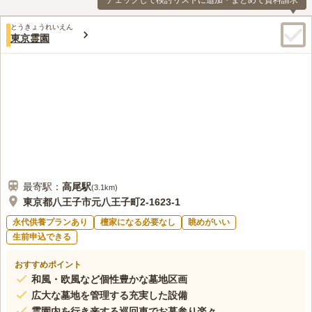
チェックして検討リストに追加・まとめて資料請求
とうきょうれいえん
東京霊園
最寄駅：
高尾
駅
(
3.1km
)
東京都八王子市元八王子町2-1623-1
永代供養プランあり
檀家になる必要なし
眺めがいい
生前申込できる
おすすめポイント
和風・欧風など個性豊かな墓地区画
広大な墓地を管理する充実した設備
霊園内を行き来する巡回車でお墓参り楽々