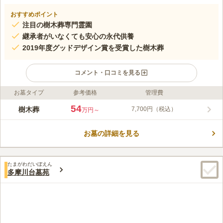
おすすめポイント
注目の樹木葬専門霊園
継承者がいなくても安心の永代供養
2019年度グッドデザイン賞を受賞した樹木葬
コメント・口コミを見る
お墓タイプ
参考価格
管理費
ライフドット編集部のコメント
風の丘樹木葬墓地は、東京都八王子市片倉にある霊園です。高尾
54
樹木葬
7,700円（税込）
万円～
山から連なる多摩丘陵に位置する開放的な園内は、さわやかな風
が吹き渡り、花や緑が多い自然あふれた明るい雰囲気です。園の
お墓の詳細を見る
シンボルともなっている水がためられたスペースには、献花台が
コメントの続きを読む
浮かんでおり、ここがお墓であることを忘れてしまう近代的なデ
ザインになっています。この樹木葬墓地は、日本唯一の女性墓地
口コミ評価
設計家である関野らん氏が設計されたオシャレであたたかみのあ
たまがわだいぼえん
4.0
みんなの評価
口コミ
2
件
多摩川台墓苑
る霊園です。 ご好評につき2区画セットプランは完売となりまし
周辺にお店はありませんが、霊園の環境としては静かで良いと思
40代
男性
た。
いました。北野駅には飲食はじめお店が揃っていますので不便はないと感
じました。
口コミの続きを読む