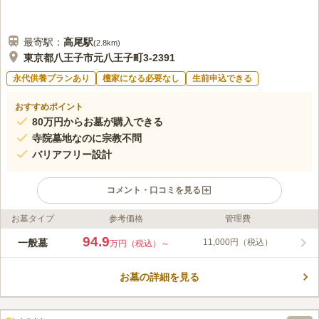
最寄駅：
高尾
駅
(
2.8km
)
東京都八王子市元八王子町3-2391
永代供養プランあり
檀家になる必要なし
生前申込できる
おすすめポイント
80万円からお墓が購入できる
寺院墓地なのに宗教不問
バリアフリー設計
コメント・口コミを見る
お墓タイプ
参考価格
管理費
ライフドット編集部のコメント
八王子浄苑であいの郷は、圏央道「八王子西インター 」から車
94.9
一般墓
11,000円（税込）
万円（税込）～
で約5分でいける東京都八王子元町にある禅宗系の霊園です。 こ
の霊園を管理している禅東院は1400年に開かれた、歴史ある寺
お墓の詳細を見る
院です。 園内の参道は段差が少なく、平坦な作りとなっている
コメントの続きを読む
ので、小さな子供連れや身体の不自由な方でも安心してお参りす
ることができます。 また施設も充実しており、法要施設や多目
口コミ評価