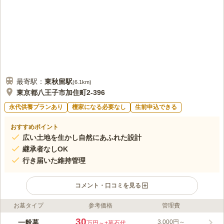
最寄駅：
東秋留
駅
(
6.1km
)
東京都八王子市加住町2-396
永代供養プランあり
檀家になる必要なし
生前申込できる
おすすめポイント
広い土地を生かし自然にあふれた設計
継承者なしOK
行き届いた維持管理
コメント・口コミを見る
お墓タイプ
参考価格
管理費
ライフドット編集部のコメント
八王子道玄霊園は、八王子市加住町にある宗旨・宗派自由の霊園
30
一般墓
3,000円～
万円～
+墓石代