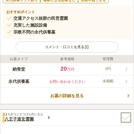
永代供養プランあり
檀家になる必要なし
生前申込できる
おすすめポイント
交通アクセス抜群の民営霊園
充実した施設設備
宗教不問の永代供養墓
コメント・口コミを見る
お墓タイプ
参考価格
管理費
ライフドット編集部のコメント
八王子市の丘陵地にある納骨堂です。宗教不問で利用できる永代
20
納骨堂
0円
万円
供養墓があり、どなたでもご利用できます。最寄駅からのアクセ
スも良好で、駐車場も完備しているので車でも安心してお越し頂
永代供養墓
未掲載
お問い合わせください
けます。
コメントの続きを読む
お墓の詳細を見る
口コミ評価
この霊園はまだ誰からも評価されていません。
はちおうじどうげんれいえん
八王子道玄霊園