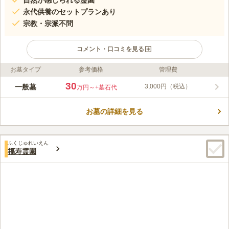
自然が感じられる霊園
永代供養のセットプランあり
宗教・宗派不問
コメント・口コミを見る
お墓タイプ
参考価格
管理費
ライフドット編集部のコメント
多摩八王子霊苑は、都心から1時間ほどのところに位置する、自
30
一般墓
3,000円（税込）
万円～
+墓石代
然の中に作られた霊園です。 四季折々の緑と鳥の鳴き声が静寂
さと荘厳さを際立たせます。 永代供養とお墓がセットになった
お墓の詳細を見る
お得なプランも用意されています。 永代使用料は1㎡あたり10万
コメントの続きを読む
円～お申込みできます。 苑内のあずま屋で穏やかな景色を眺め
ながらくつろぎ、故人を偲ぶことで、心安らぐ一時を過ごすこと
口コミ評価
ができます。
ふくじゅれいえん
3.6
みんなの評価
口コミ
6
件
福寿霊園
供え物は寺で事前に申し込むシステムで用意されている。食事処
50代
男性
は国道沿い。県道沿いにチェーン店を中心に沢山ある。
口コミの続きを読む