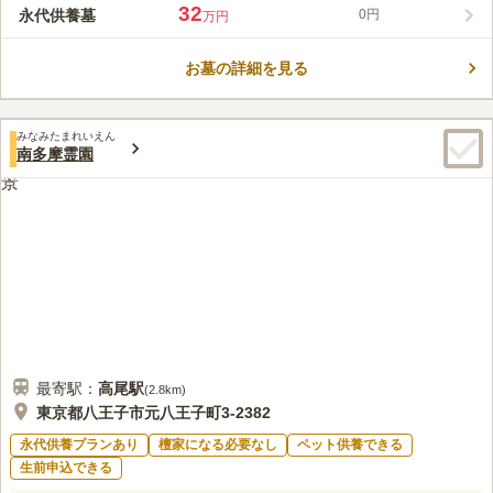
線香なども用意があるので、手ぶらでお参り可能です。 京王線
32
永代供養墓
0円
万円
「京王八王子駅」からバスでのアクセスが便利です。
口コミ評価
4.4
みんなの評価
口コミ
4
件
お墓の詳細を見る
八王子駅のショッピングセンターで花やお線香等購入出来る。霊
40代
女性
園でも少しは売ってる。食事は霊園から5分位のところにファミレス等が少
しあるけれど、八王子駅まで戻っればいくらでもあります。
みなみたまれいえん
口コミの続きを読む
南多摩霊園
最寄駅：
高尾
駅
(
2.8km
)
東京都八王子市元八王子町3-2382
永代供養プランあり
檀家になる必要なし
ペット供養できる
生前申込できる