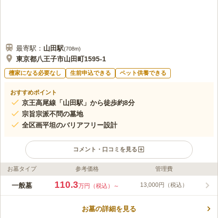
最寄駅：
山田
駅
(
708m
)
東京都八王子市山田町1595-1
檀家になる必要なし
生前申込できる
ペット供養できる
おすすめポイント
京王高尾線「山田駅」から徒歩約8分
宗旨宗派不問の墓地
全区画平坦のバリアフリー設計
コメント・口コミを見る
お墓タイプ
参考価格
管理費
ライフドット編集部のコメント
中央自動車道「八王子IC」から車で約10分 、京王高尾線「山田
110.3
一般墓
13,000円（税込）
万円（税込）～
駅」から徒歩約8分と、徒歩でも車でも行けるため、どなたでも
気軽に行くことができます。 メモリアルガーデン山田は、宗旨
お墓の詳細を見る
宗派が不問、寄付金等も不要で遺骨のない方も申し込むことがで
コメントの続きを読む