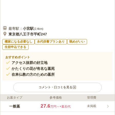
最寄駅：
小宮
駅
(
2.4km
)
東京都八王子市平町247
檀家になる必要なし
永代供養プランあり
眺めがいい
生前申込できる
おすすめポイント
アクセス抜群の好立地
かたくりの花が有名な墓苑
在来仏教の方のための墓所
コメント・口コミを見る
お墓タイプ
参考価格
管理費
ライフドット編集部のコメント
八王子市にある多摩川台墓苑は、中央自動車道「八王子インタ
27.6
一般墓
未掲載
万円～
+墓石代
ー」から車で5分の場所にあり、春には桜が一面に咲き誇る霊園
です。最寄り駅からバスを使って来園することもでき、また、駐