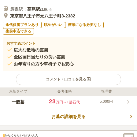
最寄駅：
高尾
駅
(
2.8km
)
東京都八王子市元八王子町3-2382
永代供養プランあり
眺めがいい
檀家になる必要なし
生前申込できる
おすすめポイント
広大な敷地の霊園
全区画日当たりの良い霊園
お年寄りの方や車椅子でも安心
コメント・口コミを見る
お墓タイプ
参考価格
管理費
ライフドット編集部のコメント
第二南多摩霊園は、JR京王線「高尾駅」から西東京バスで5分
23
一般墓
5,000円
万円～
+墓石代
（「霊園前」バス停下車徒歩約1分）、中央自動車道「八王子イ
ンター」から車で20分でアクセスできる立地にあります。高台位
お墓の詳細を見る
置し、広大な敷地でゆとりある霊園です。 全区画日当たりがよ
コメントの続きを読む
く、平坦地であるため、お年寄りの方から車いす、ベビーカーを
利用している方でも心配なくお参りすることができます。
口コミ評価
かたくらせいちれいえん