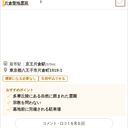
2.9
みんなの評価
口コミ
3
件
片倉聖地霊苑
数回しか行ったことがない上に、家族の運転する車で連れて行っ
40代
女性
てもらったのであまり覚えていないが、花屋も食事処も遠かったように思
える。近隣でお花を買った覚えはない。
口コミの続きを読む
最寄駅：
京王片倉
駅
(
570m
)
東京都八王子市片倉町1919-1
檀家になる必要なし
生前申込できる
おすすめポイント
多摩丘陵にある自然に囲まれた霊園
宗教を問わない
墓地前に完備される駐車場
コメント・口コミを見る