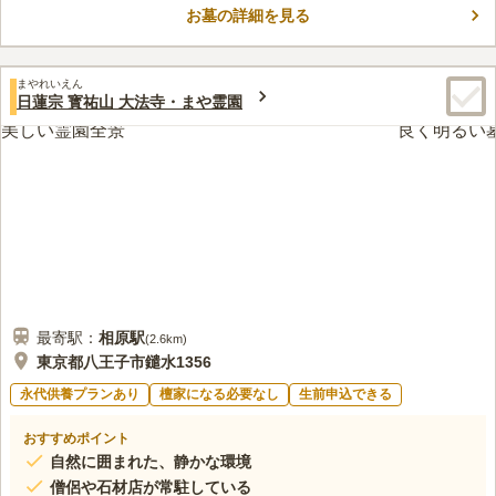
お墓の詳細を見る
車場も完備されているため、車での来園も可能な、交通アクセス
コメントの続きを読む
が良好な霊園です。
口コミ評価
まやれいえん
3.6
みんなの評価
口コミ
1
件
日蓮宗 寳祐山 大法寺・まや霊園
最寄り駅の近くにショッピングモールがあり、持参しなくても良
40代
男性
い場所です。そこは食事もできるので良い場所です。
口コミの続きを読む
最寄駅：
相原
駅
(
2.6km
)
東京都八王子市鑓水1356
永代供養プランあり
檀家になる必要なし
生前申込できる
おすすめポイント
自然に囲まれた、静かな環境
僧侶や石材店が常駐している