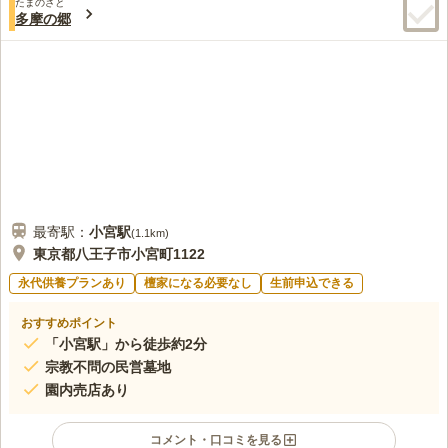
的ホール、休憩スペースがあります。
たまのさと
3.1
みんなの評価
口コミ
5
件
多摩の郷
多分JRの駅近くには店はあると思うが利用したことはない。今
80代
男性
までは自宅近くで購入していた。次回に駅地下で探す予定。
口コミの続きを読む
最寄駅：
小宮
駅
(
1.1km
)
東京都八王子市小宮町1122
永代供養プランあり
檀家になる必要なし
生前申込できる
おすすめポイント
「小宮駅」から徒歩約2分
宗教不問の民営墓地
園内売店あり
コメント・口コミを見る