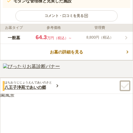
モダンな管理棟と充実した施設
コメント・口コミを見る
お墓タイプ
参考価格
管理費
ライフドット編集部のコメント
四季折々、萩の姿を観賞する為に訪れる人も多い萩の名所となる
64.3
一般墓
8,800円（税込）
万円（税込）～
萩霊園は、「あきる野インター」から車で約18分のアクセス性で
す。自然に囲まれた明るい園内は、心穏やかにお参り頂けます。
お墓の詳細を見る
区画は一般墓所の他、芝生墓所や緑地墓所など、複数の種類の墓
コメントの続きを読む
所があり、お好みでお選びいただけます。霊園内の通路は比較的
フラットなので、歩きやすい作りとなっています。
口コミ評価
3.5
みんなの評価
口コミ
9
件
山の中腹にある寺。坂を下ると住宅が広がる。他には何もない
50代
女性
はちおうじじょうえんであいのさと
が、都会の喧騒とは無関係の静かな環境。法事の際は、お寺の社務所での
八王子浄苑であいの郷
食事会も可能。要予約。
口コミの続きを読む