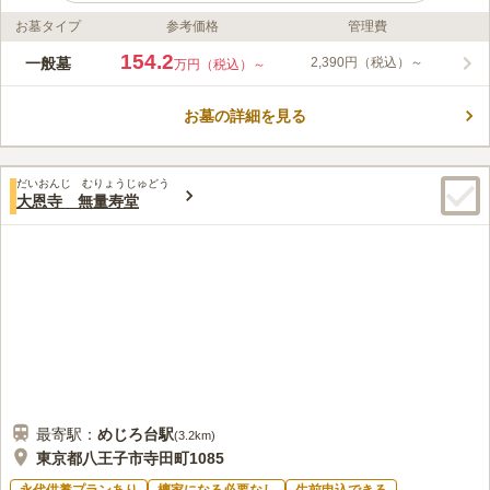
お墓タイプ
参考価格
管理費
ライフドット編集部のコメント
片倉聖地霊苑は、自然に囲まれた心安らぐ霊園公園墓地です。
154.2
一般墓
2,390円（税込）～
万円（税込）～
JR中央本線「八王子駅」や京王相模原線「橋本駅」からバスで
行くことができます。「片倉高校入口」バス停からすぐです。
お墓の詳細を見る
電車を利用する場合は、JR横浜線「八王子みなみ野駅」で下車
コメントの続きを読む
すると徒歩10分ほどです。 車の場合は、中央自動車道「八王子
インター」から20分ほどです。 宗教を問わないので、誰でも利
口コミ評価
用することができます。
だいおんじ むりょうじゅどう
3.0
みんなの評価
口コミ
6
件
大恩寺 無量寿堂
行く途中にスーパがあり、花や線香は買えるが食事をするところ
60代
男性
は近くにない。１６号沿いなので込むことが多い。
口コミの続きを読む
最寄駅：
めじろ台
駅
(
3.2km
)
東京都八王子市寺田町1085