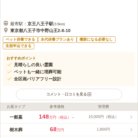
最寄駅：
京王八王子
駅
(
3.5km
)
東京都八王子市中野山王2-8-10
ペット供養できる
永代供養プランあり
檀家になる必要なし
生前申込できる
おすすめポイント
見晴らしの良い霊園
ペットも一緒に埋葬可能
全区画バリアフリー設計
コメント・口コミを見る
お墓タイプ
参考価格
管理費
ライフドット編集部のコメント
緑に囲まれた高台に位置し、全域が南斜面で、陽当たり良好で
148
一般墓
10,000円（税込）
万円（税込）～
す。 富士山を眺望できます。故人は東京にいながら富士山に見
守られ安らかに眠ることができるでしょう。全体的に新しく管理
68
樹木葬
1,800円
万円
も行き届いているので、どこを取っても明るく清潔です。お花や
コメントの続きを読む