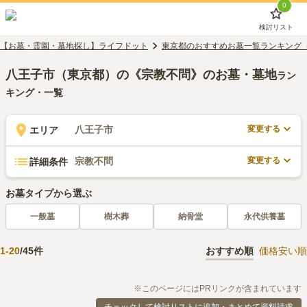
0
検討リスト
【お墓・霊園・墓地探し】ライフドット
東京都のおすすめお墓一覧ランキング
八王子市（東京都）の《宗教不問》のお墓・墓地
ラン
キング・一覧
変更する
八王子市
エリア
変更する
宗教不問
詳細条件
お墓タイプから選ぶ
一般墓
樹木葬
納骨堂
永代供養墓
1
-
20
/
45
件
おすすめ順
価格安い順
※このページにはPRリンクが含まれています