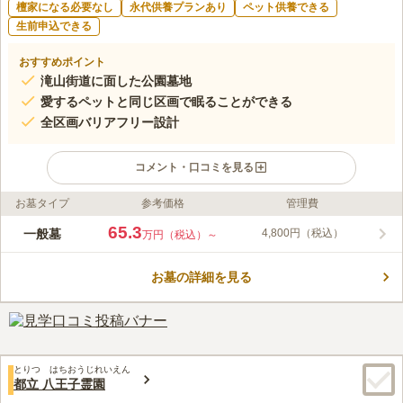
檀家になる必要なし
永代供養プランあり
ペット供養できる
生前申込できる
おすすめポイント
滝山街道に面した公園墓地
愛するペットと同じ区画で眠ることができる
全区画バリアフリー設計
コメント・口コミを見る
お墓タイプ
参考価格
管理費
ライフドット編集部のコメント
2016年に八王子市戸吹町に新規開園した宗教不問で、誰でも利
65.3
一般墓
4,800円（税込）
万円（税込）～
用できる民営墓苑です。国道411号線(滝山街道)沿いにあり、大
型駐車場が完備されているので、車でのアクセスが良好な立地に
お墓の詳細を見る
あります。南向きの墓苑で日当たりは良好です。
コメントの続きを読む
口コミ評価
この霊園はまだ誰からも評価されていません。
とりつ はちおうじれいえん
都立 八王子霊園