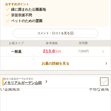
おすすめポイント
緑に囲まれた公園墓地
宗旨宗派不問
ペットのための霊園
コメント・口コミを見る
お墓タイプ
参考価格
管理費
ライフドット編集部のコメント
南多摩霊園は圏央道「八王子西インター」から車で5分、西東京
213.8
一般墓
7,500円
万円
バス「霊園前」バス停下車すぐとアクセス良好です。多摩御陵、
武蔵野陵を臨む緑豊かな閑静な丘陵にあり、四季折々の景色を楽
お墓の詳細を見る
しみながらお参りすることができます。 お墓の近くでまで車で
コメントの続きを読む
行くこともできるので、雨の日や足元が不自由な方でも心配なく
お参りができます。 宗派は問わないので、誰でも利用すること
口コミ評価
ができます。
めもりあるがーでんやまだ
3.5
みんなの評価
口コミ
12
件
メモリアルガーデン山田
霊園周辺には何もないが、ICから霊園に行く途中に、飲食店等が
60代
男性
あり不便ではない。ただし、お供え、花を購入できるところがないので、
少し不便。
口コミの続きを読む