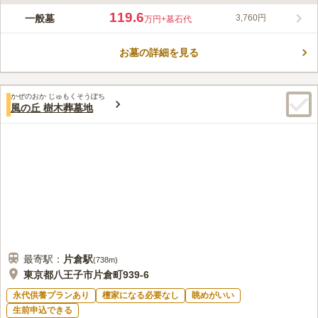
ライフドット編集部のコメント
都立 八王子霊園は、八王子市元八王子町にある宗旨・宗派自由
119.6
一般墓
3,760円
万円
+墓石代
の霊園です。 最寄り駅は、JR・京王線「高尾駅」で、多摩バス
で「霊園正門」のバス停で下り、徒歩１分となります。また、駐
お墓の詳細を見る
車場もあるので、お車でのお越しも可能です。 この霊園は、丘
コメントの続きを読む
陵地になっており、樹木などは自然に成長したものを生かして造
られました幅広い間隔でお墓が建てられ、とても居心地が良く感
口コミ評価
じます。
かぜのおか じゅもくそうぼち
3.9
みんなの評価
口コミ
32
件
風の丘 樹木葬墓地
霊園の入り口近辺には多数の石屋がありますのでそこで花を買う
60代
男性
こともできます。食事処は霊園の近くに少しはありますが最寄駅高尾の近
辺を利用するのがベストです。法事の場合は近くの駅高尾山口近辺に専門
の店がいくつかあります。
口コミの続きを読む
最寄駅：
片倉
駅
(
738m
)
東京都八王子市片倉町939-6
永代供養プランあり
檀家になる必要なし
眺めがいい
生前申込できる