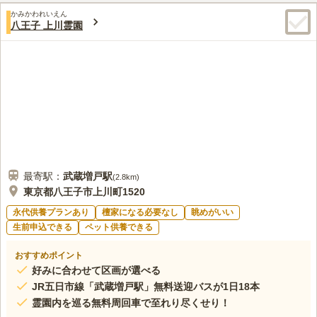
かみかわれいえん
八王子 上川霊園
最寄駅：
武蔵増戸
駅
(
2.8km
)
東京都八王子市上川町1520
永代供養プランあり
檀家になる必要なし
眺めがいい
生前申込できる
ペット供養できる
おすすめポイント
好みに合わせて区画が選べる
JR五日市線「武蔵増戸駅」無料送迎バスが1日18本
霊園内を巡る無料周回車で至れり尽くせり！