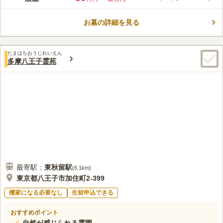
です。この霊園は、とても広い敷地を持っており、お墓の下には
芝生が敷かれ、広い土地を生かし自然にあふれた設計になってい
お墓の詳細を見る
ます。 この霊園は、園内の中でもいろいろな表情を持っていま
コメントの続きを読む
す。桜がきれいに咲いている場所、緑にあふれている場所など、
工夫が凝らされています。また、この霊園の近くには、歴史的文
口コミ評価
化財もあり、周辺環境も良好です。
たまはちおうじれいえん
4.7
みんなの評価
口コミ
2
件
多摩八王子霊苑
駅から近くてとても便利です。近くに花屋さんがあります。20人
60代
男性
ほどの食事ができる場所があるのでとても便利です。
口コミの続きを読む
最寄駅：
東秋留
駅
(
6.1km
)
東京都八王子市加住町2-399
檀家になる必要なし
生前申込できる
おすすめポイント