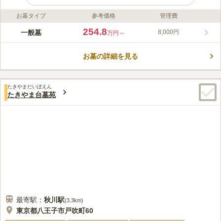
お墓タイプ
参考価格
管理費
ライフドット編集部のコメント
多摩の郷は、JR八高線「小宮駅」から徒歩約2分の場所にある、
254.8
一般墓
8,000円
万円～
美しく整備された公園墓地です。民営団体が運営しており、宗教
不問でだれでも利用することができます。園内設備も充実してお
お墓の詳細を見る
り、売店もあるため、線香や仏花なども購入することができま
コメントの続きを読む
す。近くにはコンビニエンスストアがあり、利便性の高さもポイ
ントです。
口コミ評価
たきやまだいぼえん
3.1
みんなの評価
口コミ
5
件
たきやま台墓苑
霊園からの移動は車が基本なので途中で寄る店は飲食店のみで普
50代
男性
通に食べたいものを食べて帰るだけなのでこれと言って特別なことはあり
ません。
口コミの続きを読む
最寄駅：
秋川
駅
(
3.3km
)
東京都八王子市戸吹町60