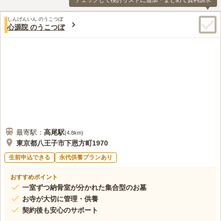
チェックして検討リストに追加・まとめて資料請求
しんげんいん のうこつぼ
心源院 のうこつぼ
最寄駅：
高尾
駅
(
4.8km
)
東京都八王子市下恩方町1970
生前申込できる
永代供養プランあり
おすすめポイント
一室ずつ納骨室が分かれた集合型のお墓
お寺が大切に管理・供養
契約後も安心のサポート