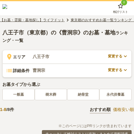
0
検討リスト
【お墓・霊園・墓地探し】ライフドット
東京都のおすすめお墓一覧ランキング
八王子市（東京都）の《曹洞宗》のお墓・墓地
ランキ
ング・一覧
変更する
八王子市
エリア
変更する
曹洞宗
詳細条件
お墓タイプから選ぶ
一般墓
樹木葬
納骨堂
永代供養墓
1
-
8
/
8
件
おすすめ順
価格安い順
※このページにはPRリンクが含まれています