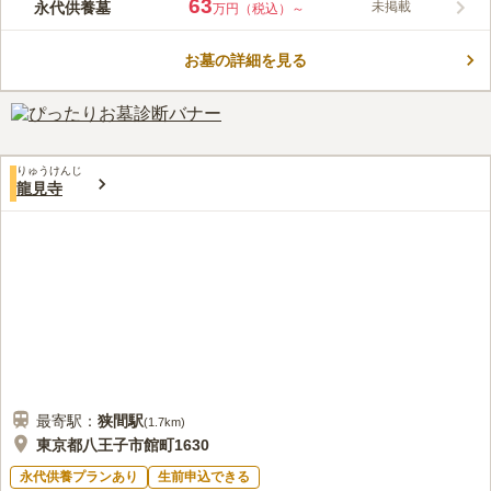
63
永代供養墓
未掲載
万円（税込）～
す。 埋葬されると、五輪碑に家名が銘記され、永代過去帳に戒
コメントの続きを読む
名、俗名が明記され、年一回祭祀大供養法要が行われます。 本
堂にて年回忌法要を行うことも可能です（有償）。
お墓の詳細を見る
口コミ評価
この霊園はまだ誰からも評価されていません。
りゅうけんじ
龍見寺
最寄駅：
狭間
駅
(
1.7km
)
東京都八王子市館町1630
永代供養プランあり
生前申込できる