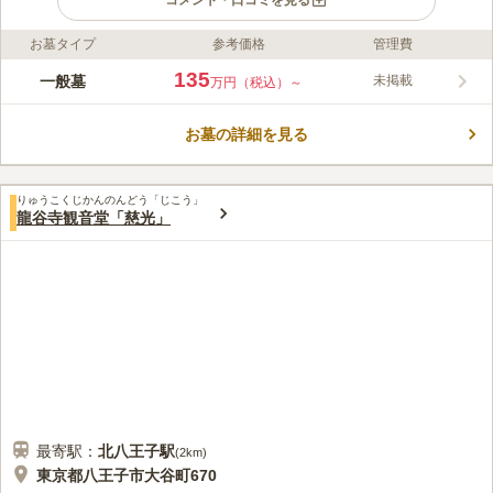
コメント・口コミを見る
お墓タイプ
参考価格
管理費
ライフドット編集部のコメント
「全てのご先祖が安らかに眠ること」を願って開かれた寺院で
135
一般墓
未掲載
万円（税込）～
す。 そのため、永代供養では宗教や宗派を問わず受け入れをし
ています。 子どもに迷惑をかけたくない方や、費用を抑えたい
お墓の詳細を見る
方でも、予算に応じて永代供養の相談ができるのは嬉しいポイン
コメントの続きを読む
トです。 天気が良い日は、霊園から八ヶ岳と富士山を見ること
ができます。 霊園横の寺院には、季節ごとに咲く花の移ろいを
口コミ評価
楽しめる日本庭園がある点も魅力のひとつです。
りゅうこくじかんのんどう「じこう」
この霊園はまだ誰からも評価されていません。
龍谷寺観音堂「慈光」
最寄駅：
北八王子
駅
(
2km
)
東京都八王子市大谷町670