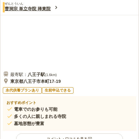
ぜんとういん
4.7
みんなの評価
口コミ
2
件
曹洞宗 単立寺院 禅東院
40代
男性
口コミの続きを読む
最寄駅：
八王子
駅
(
1.6km
)
東京都八王子市本町17-19
永代供養プランあり
生前申込できる
おすすめポイント
電車でのお参りも可能
多くの人に親しまれる寺院
墓地形態が豊富