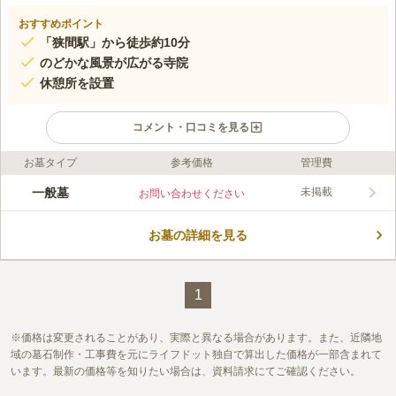
おすすめポイント
「狭間駅」から徒歩約10分
のどかな風景が広がる寺院
休憩所を設置
コメント・口コミを見る
お墓タイプ
参考価格
管理費
ライフドット編集部のコメント
見龍廟、御門入口の石造り五重塔、水盤が宮城県重要文化財に指
一般墓
未掲載
お問い合わせください
定されている由緒ある寺院です。小高い丘からは田園風景を一望
でき見晴らしの良い環境となっています。境内は松をはじめとす
お墓の詳細を見る
る木々に囲まれています。日本を感じさせる自然豊かな環境が心
コメントの続きを読む
を落ち着かせてくれます。臨済宗妙心寺派のお寺ですが、宗派に
こだわらず広く受け付けています。
口コミ評価
この霊園はまだ誰からも評価されていません。
1
価格は変更されることがあり、実際と異なる場合があります。また、近隣地
域の墓石制作・工事費を元にライフドット独自で算出した価格が一部含まれて
います。最新の価格等を知りたい場合は、資料請求にてご確認ください。