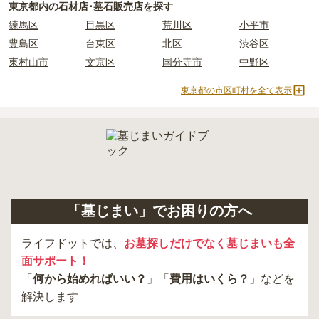
積もりを取るまで確定しません。
東京都
内の石材店･墓石販売店を探す
現地見学では、担当者に「提示金額以外にかかる費用はないか」を
練馬区
目黒区
荒川区
小平市
必ず確認することをおすすめします。
豊島区
台東区
北区
渋谷区
現地への見学が難しい場合は、資料請求でも各霊園の詳しい料金案
東村山市
文京区
国分寺市
中野区
内を取り寄せることができます。
東京都の市区町村を全て表示
「墓じまい」でお困りの方へ
ライフドットでは、
お墓探しだけでなく墓じまいも全
面サポート！
「
何から始めればいい？
」「
費用はいくら？
」などを
解決します