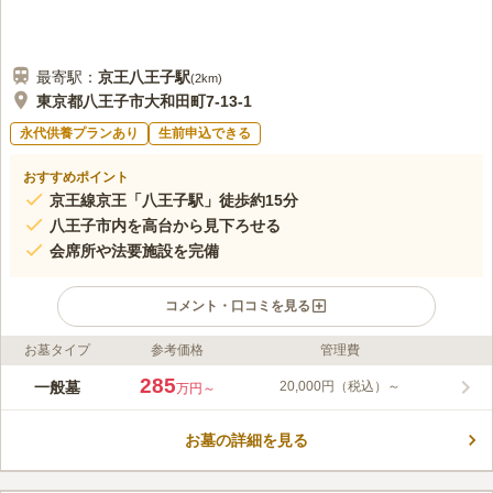
最寄駅：
京王八王子
駅
(
2km
)
東京都八王子市大和田町7-13-1
永代供養プランあり
生前申込できる
おすすめポイント
京王線京王「八王子駅」徒歩約15分
八王子市内を高台から見下ろせる
会席所や法要施設を完備
コメント・口コミを見る
お墓タイプ
参考価格
管理費
ライフドット編集部のコメント
JR中央線「八王子駅」、JR京王線「京王八王子駅」から徒歩で
285
一般墓
20,000円（税込）～
万円～
行くことができるの数少ない霊園です。 駅からバスで5分の場所
に位置しているため、年配の方やお子様連れの方でも安心してお
お墓の詳細を見る
参りをすることができます。 日当たり良好で明るい霊園なの
コメントの続きを読む
で、どこか親しみを感じることができます。 会席所や法要施設
も備わっているので、年会法要なども行うことができます。
口コミ評価