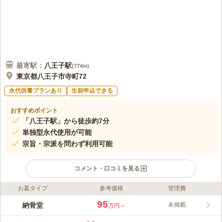
最寄駅：
八王子
駅
(
774m
)
東京都八王子市寺町72
永代供養プランあり
生前申込できる
おすすめポイント
「八王子駅」から徒歩約7分
単独型永代使用が可能
宗旨・宗派を問わず利用可能
コメント・口コミを見る
お墓タイプ
参考価格
管理費
ライフドット編集部のコメント
観音の苑は、東京都八王子にある清凉山長心寺が管理する永代供
95
納骨堂
未掲載
万円～
養墓です。 継承者がいない、または子供に経済的負担を掛けた
くない人々のために、お寺が代わって供養と管理を行ってくれま