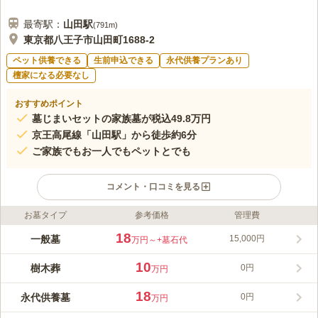
最寄駅：
山田
駅
(
791m
)
東京都八王子市山田町1688-2
ペット供養できる
生前申込できる
永代供養プランあり
檀家になる必要なし
おすすめポイント
墓じまいセットの家族墓が税込49.8万円
京王高尾線「山田駅」から徒歩約6分
ご家族でもお一人でもペットとでも
コメント・口コミを見る
お墓タイプ
参考価格
管理費
ライフドット編集部のコメント
天海山 雲龍寺 光明霊園 永代供養は、東京都八王子にある曹洞宗
18
一般墓
15,000円
万円～
+墓石代
の寺院墓地です。400年以上の歴史を持つ由緒ある雲龍寺が継承
者に代わって永代に管理・供養してくれるので、後継者にお悩み
10
樹木葬
0円
万円
の方でも安心です。従来通りの一般墓、木の下で眠る樹木葬、永
コメントの続きを読む
代供養墓と3つのお墓の形態があるので、ご自身の希望に添った
18
永代供養墓
0円
万円
お墓を選ぶことができます。
口コミ評価