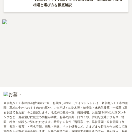
相場と選び方を徹底解説
東京都八王子市のお墓(曹洞宗)一覧。お墓探しのlife.（ライフドット）は、東京都八王子市の霊
園・墓地の中からおすすめのお墓や、ご自宅近くの樹木葬・納骨堂・永代供養墓・一般墓（墓
石を建てるお墓）をご提案します。地域別の墓地一覧、費用相場、お墓(曹洞宗)の人気ランキ
ングなど、お墓選びに役立つ情報が満載。お墓の評判・口コミや、詳細な交通アクセス・地
図、料金・値段もご覧いただけます。希望する条件「曹洞宗」や、民営霊園・公営霊園（市
営・都立・都営）・有名寺院、宗教・宗派、ペット供養など、さまざまな特徴から比較して東
京都八王子市のお墓を探せます。お墓の見学予約・資料請求の申込みのほか、墓石購入、お墓