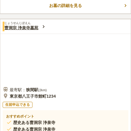
この霊園はまだ誰からも評価されていません。
お墓の詳細を見る
じょうせんじぼえん
曹洞宗 浄泉寺墓苑
最寄駅：
狭間
駅
(
2km
)
東京都八王子市館町1234
生前申込できる
おすすめポイント
歴史ある曹洞宗 浄泉寺
歴史ある曹洞宗 浄泉寺