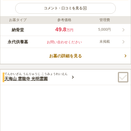
コメント・口コミを見る
お墓タイプ
参考価格
管理費
ライフドット編集部のコメント
心源院にある永代供養墓です。現在の本堂は昔、戦災で消失した
49.8
納骨堂
5,000円
万円
ものを昭和47年に再建したものとなっています。開放感のある自
然の豊かな明るい寺院です。春には枝垂桜が美しく咲き誇り、秋
永代供養墓
未掲載
お問い合わせください
にはいちょうや紅葉が園内を彩ります。供養形態はのうこつぼで
コメントの続きを読む
の永代供養です。 一つの納骨室には4霊まで入ることができま
す。ご夫婦でお墓に入りたい方におすすめです。
お墓の詳細を見る
口コミ評価
この霊園はまだ誰からも評価されていません。
てんかいざん うんりゅうじ こうみょうれいえん
天海山 雲龍寺 光明霊園