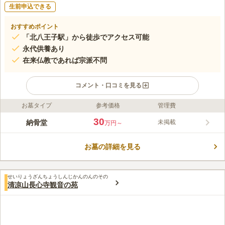
生前申込できる
おすすめポイント
「北八王子駅」から徒歩でアクセス可能
永代供養あり
在来仏教であれば宗派不問
コメント・口コミを見る
お墓タイプ
参考価格
管理費
ライフドット編集部のコメント
山門から入ると正面にある「大谷観音」が迎えてくれます。 山
30
納骨堂
未掲載
万円～
門の外を見つめながら、全ての人々を救済するその姿は美しく輝
いています。 費用は一区画50万円で、夫婦で申し込みの場合は
お墓の詳細を見る
二区画80万円となっています。 お骨の一時預かりをしてもらう
コメントの続きを読む
ことも可能で、3万円（1年間）です。 駅やバス停から徒歩圏内
の場所にあるので、公共交通機関を利用して気軽にお参りするこ
口コミ評価
とができます。
せいりょうざんちょうしんじかんのんのその
この霊園はまだ誰からも評価されていません。
清凉山長心寺観音の苑