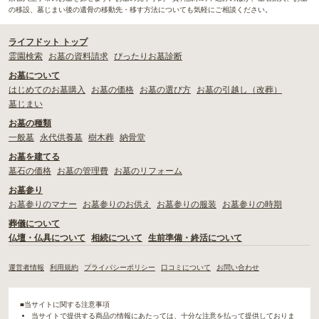
の移設、墓じまい後の遺骨の移動先・移す方法についても気軽にご相談ください。
ライフドット トップ
霊園検索
お墓の資料請求
ぴったりお墓診断
お墓について
はじめてのお墓購入
お墓の価格
お墓の選び方
お墓の引越し（改葬）
墓じまい
お墓の種類
一般墓
永代供養墓
樹木葬
納骨堂
お墓を建てる
墓石の価格
お墓の管理費
お墓のリフォーム
お墓参り
お墓参りのマナー
お墓参りのお供え
お墓参りの服装
お墓参りの時期
葬儀について
仏壇・仏具について
相続について
生前準備・終活について
運営者情報
利用規約
プライバシーポリシー
口コミについて
お問い合わせ
■当サイトに関する注意事項
当サイトで提供する商品の情報にあたっては、十分な注意を払って提供しておりま