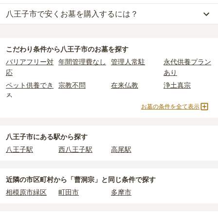
八王子市で安くお墓を購入するには？
八王子市
での購入費用の目安は、
一般墓が約238万円、樹木葬が約
65万円、納骨堂が約34万円、永代供養墓が約54万円
です。
八王子市
で一番安価な
お墓
は、
たきやま台墓苑
の
永代供養墓
で、
3
一般墓を建てる場合は、「永代使用料（土地代）」と「墓石代」の
万円
からお求めいただけます。
2つが主な費用となります。
こだわり条件から
八王子市
のお墓を探す
一般的に最も費用を抑えられるのは、他の方のご遺骨と一緒に埋葬
八王子市
の一般墓の永代使用料の平均は
72万円
で、墓石代は
東京都
バリアフリー対
年間管理費なし
管理人常駐
永代供養プラン
する
「合祀墓（ごうしぼ）」
と呼ばれるタイプです。個別のお墓に
の平均
166.9万円
です。いずれも区画の広さや墓石の大きさ・素材
応
あり
比べて省スペースで管理の手間がかからないため、費用が安く設定
によって変わります。
ペット供養でき
宗教不問
在来仏教
浄土真宗
されています。
樹木葬・納骨堂・永代供養墓は、基本的に墓石代がかからず、永代
る
価格の目安は、1名あたり5万円〜30万円程度です。
使用料のみかかります。
お墓の条件を全て表示
曹洞宗
真言宗
日蓮宗
浄土宗
八王子市
で安価なお墓を探したい場合は、
価格の安い順
で並び替え
臨済宗
天台宗
樹木葬
納骨堂
なお、お墓によっては以下の費用が別途かかる場合があります。
てお墓を探すのがおすすめです。
・
開眼法要の費用
：お墓を新しく建てた際に行う儀式のための費
永代供養墓
公営霊園
民営霊園
寺院墓地
八王子市にある駅から探す
用。僧侶に渡すお布施がかかります。
1人用区画あり
2人用区画あり
3人用区画あり
八王子駅
西八王子駅
高尾駅
・
納骨式の費用
：お墓に遺骨を納める儀式のための費用。僧侶に渡
すお布施、会食などの費用がかかります。
・
年間管理費
：お墓の管理費。契約後、毎年発生するケースがあり
近隣の市区町村から
「曹洞宗」と
同じ条件で探す
ます。
相模原市緑区
町田市
多摩市
正確な費用は、区画や石材の選び方によって大きく変わるため、見