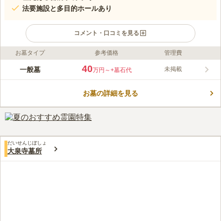
法要施設と多目的ホールあり
コメント・口コミを見る
お墓タイプ
参考価格
管理費
ライフドット編集部のコメント
八王子城主の重臣であった近藤出羽守助実が浄泉寺を創建したと
40
一般墓
未掲載
万円～
+墓石代
言われています。また平安時代にこの地を本拠の構えていた鎌倉
権五景政を祀る御霊神社が霊園の近くにあります。 JR京王線
お墓の詳細を見る
「高尾駅」より、「館出張所」行きバスに乗り「明神橋」バス停
コメントの続きを読む
で下車後徒歩約2分、京王高尾線「狭間」駅から徒歩約12分とア
クスには困りません。また駐車場も完備しています。 法要施
口コミ評価
設、多目的ホールなど充実した施設が完備されています。
この霊園はまだ誰からも評価されていません。
だいせんじぼしょ
大泉寺墓所