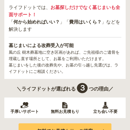
ライフドットでは、
お墓探しだけでなく墓じまいも全
面サポート！
「
何から始めればいい？
」「
費用はいくら？
」などを
解決します
墓じまいによる改葬受入が可能
風の丘 樹木葬墓地
に空き区画があれば、ご先祖様のご遺骨を
埋蔵し直す場所として、お墓をご利用いただけます。
墓じまいをした後の改葬先や、お墓の引っ越し先選びは、ラ
イフドットにご相談ください。
３
＼ライフドットが選ばれる
つの理由／
手厚いサポート
無料お見積もり
立ち会い不要