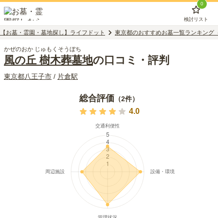
0
検討リスト
【お墓・霊園・墓地探し】ライフドット
東京都のおすすめお墓一覧ランキング
かぜのおか じゅもくそうぼち
風の丘 樹木葬墓地
の口コミ・評判
東京都
八王子市
/
片倉
駅
総合評価
（
2
件）
4.0