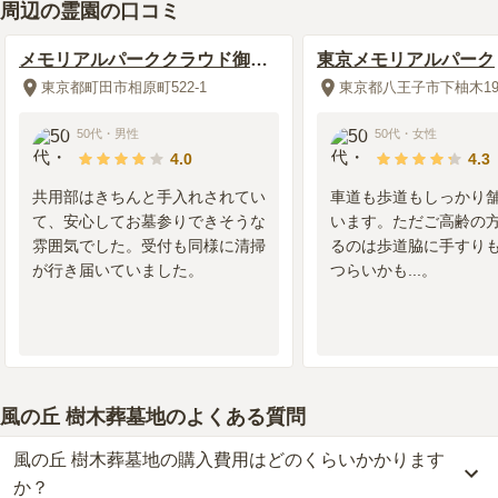
周辺の霊園の口コミ
メモリアルパーククラウド御殿
東京メモリアルパーク
山
東京都町田市相原町522-1
東京都八王子市下柚木194
50代
・
男性
50代
・
女性
4.0
4.3
共用部はきちんと手入れされてい
車道も歩道もしっかり
て、安心してお墓参りできそうな
います。ただご高齢の
雰囲気でした。受付も同様に清掃
るのは歩道脇に手すり
が行き届いていました。
つらいかも...。
風の丘 樹木葬墓地
のよくある質問
風の丘 樹木葬墓地の購入費用はどのくらいかかります
か？