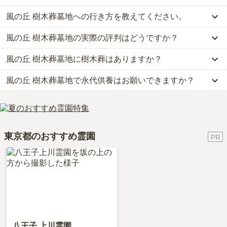
風の丘 樹木葬墓地への行き方を教えてください。
風の丘 樹木葬墓地では、樹木葬が約54万円からお求めいただけま
す。
風の丘 樹木葬墓地の実際の評判はどうですか？
公共交通機関の場合、JR横浜線「片倉駅」から徒歩約7分です。
なお、風の丘 樹木葬墓地がある東京都の相場は、樹木葬が約65万
車の場合、中央高速道「八王子インター」出口より約15分です。
円です。
風の丘 樹木葬墓地に樹木葬はありますか？
当サイトに寄せられた総合評価は、4点です。特に設備・環境、管
詳しいルートや地図は、本ページの「地図・交通アクセス」欄をご
お墓は、価格が高いものがよい、安いものが悪い、という訳ではあ
理状況が高く評価されています。
確認ください。
りません。大切なのは、ご家族が心から納得し、安心してお参りで
風の丘 樹木葬墓地で永代供養はお願いできますか？
はい、風の丘 樹木葬墓地には2種類の樹木葬がございます。
利用者様からは「周辺にお店はありませんが、霊園の環境としては
きる場所を選ぶことです。
費用は、約54万円からとなっております。
静かで良いと思いました。北野駅には飲食はじめお店が揃っていま
はい、風の丘 樹木葬墓地は永代供養に対応しています。
風の丘 樹木葬墓地がある東京都の樹木葬の相場価格は、約65万円
すので不便はないと感じました。」といったお声をいただいており
費用は、約54万円からとなっております。
です。
ます。
風の丘 樹木葬墓地がある東京都の永代供養墓の相場価格は、約54
樹木葬
について詳しく知りたい方は『
樹木葬とは？費用相場・メリ
東京都のおすすめ霊園
万円です。
ット＆デメリット・仕組みを解説
』をご覧ください。
永代供養について詳しく知りたい方は『
永代供養墓をわかりやすく
解説！
』をご覧ください。
八王子 上川霊園