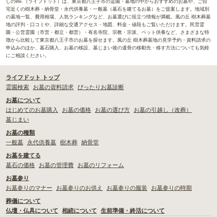
しのlife.（ライフドット）は、東京都八王子市の霊園・墓地の中からおすすめのお墓や、ご自
宅近くの樹木葬・納骨堂・永代供養墓・一般墓（墓石を建てるお墓）をご提案します。地域別
の墓地一覧、費用相場、人気ランキングなど、お墓選びに役立つ情報が満載。風の丘 樹木葬墓
地の評判・口コミや、詳細な交通アクセス・地図、料金・値段もご覧いただけます。民営霊
園・公営霊園（市営・都立・都営）・有名寺院、宗教・宗派、ペット供養など、さまざまな特
徴から比較して東京都八王子市のお墓を探せます。風の丘 樹木葬墓地の見学予約・資料請求の
申込みのほか、墓石購入、お墓の移設、墓じまい後の遺骨の移動先・移す方法についても気軽
にご相談ください。
ライフドット トップ
霊園検索
お墓の資料請求
ぴったりお墓診断
お墓について
はじめてのお墓購入
お墓の価格
お墓の選び方
お墓の引越し（改葬）
墓じまい
お墓の種類
一般墓
永代供養墓
樹木葬
納骨堂
お墓を建てる
墓石の価格
お墓の管理費
お墓のリフォーム
お墓参り
お墓参りのマナー
お墓参りのお供え
お墓参りの服装
お墓参りの時期
葬儀について
仏壇・仏具について
相続について
生前準備・終活について