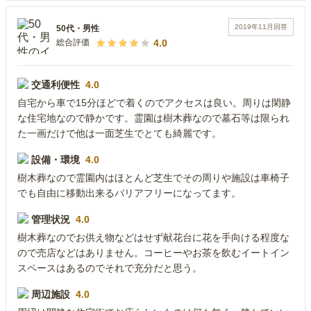
2019年11月
回答
50代
・
男性
4.0
総合評価
交通利便性
4.0
自宅から車で15分ほどで着くのでアクセスは良い。周りは閑静
な住宅地なので静かです。霊園は樹木葬なので墓石等は限られ
た一画だけで他は一面芝生でとても綺麗です。
設備・環境
4.0
樹木葬なので霊園内はほとんど芝生でその周りや施設は車椅子
でも自由に移動出来るバリアフリーになってます。
管理状況
4.0
樹木葬なのでお供え物などはせず献花台に花を手向ける程度な
ので売店などはありません。コーヒーやお茶を飲むイートイン
スペースはあるのでそれで充分だと思う。
周辺施設
4.0