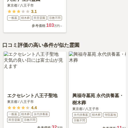
東京都
/
八王子市
3.1
一般墓
樹木葬
民営霊園
宗教不問
103
参考価格:
万円～
口コミ評価の高い条件が似た霊園
エクセレント八王子聖地
興福寺墓苑 永代供養墓・
東京都
/
八王子市
樹木葬
4.4
東京都
/
八王子市
一般墓
樹木葬
永代供養墓
永代供養墓
樹木葬
寺院墓地
民営霊園
宗教不問
宗教不問
32
11
参考価格:
万円