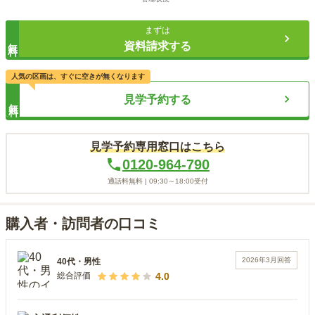
まずは
無料
資料請求する
人気の区画は、すぐに空きが無くなります
見学予約する
無料
見学予約専用窓口はこちら
0120-964-790
通話料無料 |
09:30～18:00
受付
購入者・訪問者の口コミ
2026年3月
回答
40代
・
男性
4.0
総合評価