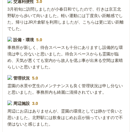
交通利便性
3.0
3月初旬に訪問しましたが小春日和でしたので、行きは京王北
野駅から歩いて向いました。軽い運動には丁度良い距離感でし
た。帰りはJR片倉駅を利用しましたが、こちらは更に近い距離
でした。
設備・環境
5.0
事務所が新しく、待合スペースも十分にありますし設備的な環
境は申し分ないと思いました。待合スペースからも霊園が臨
め、天気が悪くても室内から故人を偲ぶ事が出来る空間は素晴
らしいと思いますした。
管理状況
5.0
霊園の水景や芝生のメンテナンスも良く管理状況は申し分ない
と思いました。事務所内も綺麗に清掃されています。
周辺施設
3.0
周辺にお店はありませんが、霊園の環境としては静かで良いと
思いました。北野駅には飲食はじめお店が揃っていますので不
便はないと感じました。