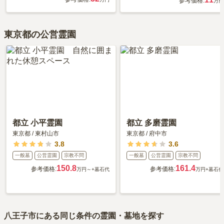
参考価格:
万円
東京都の公営霊園
都立 小平霊園
都立 多磨霊園
東京都
/
東村山市
東京都
/
府中市
3.8
3.6
一般墓
公営霊園
宗教不問
一般墓
公営霊園
宗教不問
150.8
161.4
参考価格:
参考価格:
万円～
+墓石代
万円
+墓石代
八王子市
にある同じ条件の霊園・墓地を探す