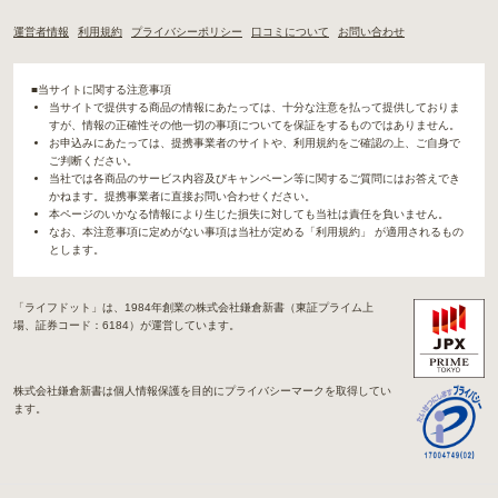
運営者情報
利用規約
プライバシーポリシー
口コミについて
お問い合わせ
■当サイトに関する注意事項
当サイトで提供する商品の情報にあたっては、十分な注意を払って提供しておりま
すが、情報の正確性その他一切の事項についてを保証をするものではありません。
お申込みにあたっては、提携事業者のサイトや、利用規約をご確認の上、ご自身で
ご判断ください。
当社では各商品のサービス内容及びキャンペーン等に関するご質問にはお答えでき
かねます。提携事業者に直接お問い合わせください。
本ページのいかなる情報により生じた損失に対しても当社は責任を負いません。
なお、本注意事項に定めがない事項は当社が定める「利用規約」 が適用されるもの
とします。
「ライフドット」は、1984年創業の株式会社鎌倉新書（東証プライム上
場、証券コード：6184）が運営しています。
株式会社鎌倉新書は個人情報保護を目的にプライバシーマークを取得してい
ます。