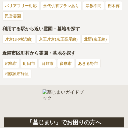
バリアフリー対応
永代供養プランあり
宗教不問
樹木葬
民営霊園
利用する駅から近い霊園・墓地を探す
片倉(JR横浜線)
京王片倉(京王高尾線)
北野(京王線)
近隣市区町村から霊園・墓地を探す
昭島市
町田市
日野市
多摩市
あきる野市
相模原市緑区
「墓じまい」でお困りの方へ