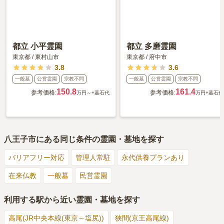
都立 小平霊園
都立 多磨霊園
東京都
/
東村山市
東京都
/
府中市
3.8
3.6
一般墓
公営霊園
宗教不問
一般墓
公営霊園
宗教不問
150.8
161.4
参考価格:
参考価格:
万円～
+墓石代
万円
+墓石代
八王子市
にある同じ条件の霊園・墓地を探す
バリアフリー対応
管理人常駐
永代供養プランあり
在来仏教
一般墓
民営霊園
利用する駅から近い霊園・墓地を探す
高尾(JR中央本線(東京～塩尻))
狭間(京王高尾線)