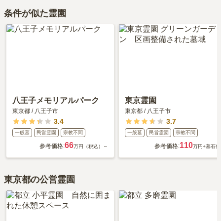
条件が似た霊園
八王子メモリアルパーク
東京霊園
東京都
/
八王子市
東京都
/
八王子市
3.4
3.7
一般墓
民営霊園
宗教不問
一般墓
民営霊園
宗教不問
66
110
参考価格:
参考価格:
万円（税込）～
万円
+墓石代
東京都の公営霊園