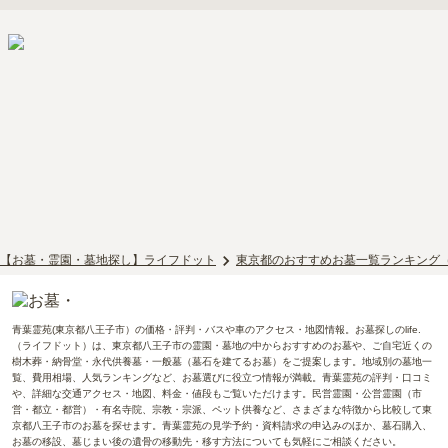
【お墓・霊園・墓地探し】ライフドット
東京都のおすすめお墓一覧ランキング
青葉霊苑(東京都八王子市）の価格・評判・バスや車のアクセス・地図情報。お墓探しのlife.
（ライフドット）は、東京都八王子市の霊園・墓地の中からおすすめのお墓や、ご自宅近くの
樹木葬・納骨堂・永代供養墓・一般墓（墓石を建てるお墓）をご提案します。地域別の墓地一
覧、費用相場、人気ランキングなど、お墓選びに役立つ情報が満載。青葉霊苑の評判・口コミ
や、詳細な交通アクセス・地図、料金・値段もご覧いただけます。民営霊園・公営霊園（市
営・都立・都営）・有名寺院、宗教・宗派、ペット供養など、さまざまな特徴から比較して東
京都八王子市のお墓を探せます。青葉霊苑の見学予約・資料請求の申込みのほか、墓石購入、
お墓の移設、墓じまい後の遺骨の移動先・移す方法についても気軽にご相談ください。