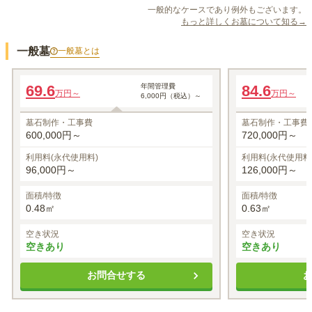
一般的なケースであり例外もございます。
もっと詳しくお墓について知る→
一般墓
一般墓
とは
一般墓
一般墓
69.6
年間管理費
84.6
万円～
万円～
6,000円（税込）～
墓石制作・工事費
墓石制作・工事費
600,000円～
720,000円～
利用料(永代使用料)
利用料(永代使用料
96,000円～
126,000円～
面積/特徴
面積/特徴
0.48㎡
0.63㎡
空き状況
空き状況
空きあり
空きあり
お問合せする