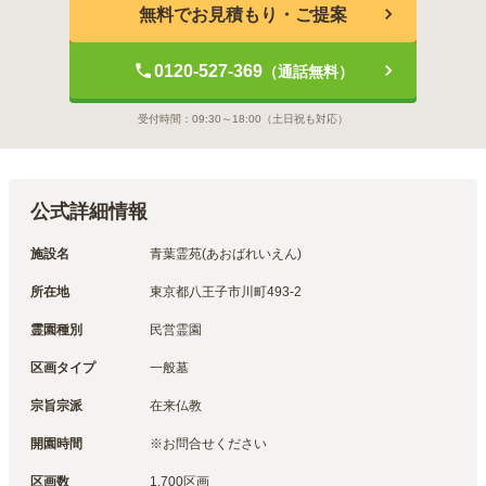
無料でお見積もり・ご提案
0120-527-369
（通話無料）
受付時間：
09:30～18:00
（土日祝も対応）
公式詳細情報
施設名
青葉霊苑(あおばれいえん)
所在地
東京都八王子市川町493-2
霊園種別
民営霊園
区画タイプ
一般墓
宗旨宗派
在来仏教
開園時間
※お問合せください
区画数
1,700区画