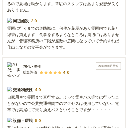
るので夏場は助かります。常駐のスタッフはあまり愛想が良く
ありません。
周辺施設
2.0
霊園に行くまでの道路際に、何件か花屋があり霊園内でも花と
線香は買えます。食事をするようなところは周辺にはありませ
んが、管理事務所の二階が座敷の広間になっていて予約すれば
仕出しなどの食事会ができます。
2018年8月
回答
70代
・
男性
4.8
総合評価
交通利便性
4.0
自家用車で霊園まで直行する。よって電車バス等では行ったこ
とがないので公共交通機関でのアクセスは使用していない。電
車では高尾にて乗り換えバスということですが・・・・・
設備・環境
5.0