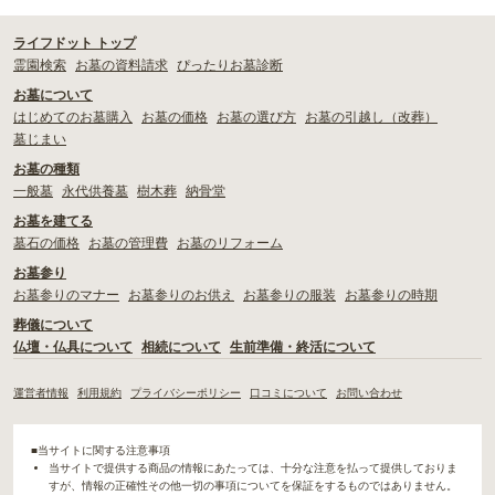
ライフドット トップ
霊園検索
お墓の資料請求
ぴったりお墓診断
お墓について
はじめてのお墓購入
お墓の価格
お墓の選び方
お墓の引越し（改葬）
墓じまい
お墓の種類
一般墓
永代供養墓
樹木葬
納骨堂
お墓を建てる
墓石の価格
お墓の管理費
お墓のリフォーム
お墓参り
お墓参りのマナー
お墓参りのお供え
お墓参りの服装
お墓参りの時期
葬儀について
仏壇・仏具について
相続について
生前準備・終活について
運営者情報
利用規約
プライバシーポリシー
口コミについて
お問い合わせ
■当サイトに関する注意事項
当サイトで提供する商品の情報にあたっては、十分な注意を払って提供しておりま
すが、情報の正確性その他一切の事項についてを保証をするものではありません。