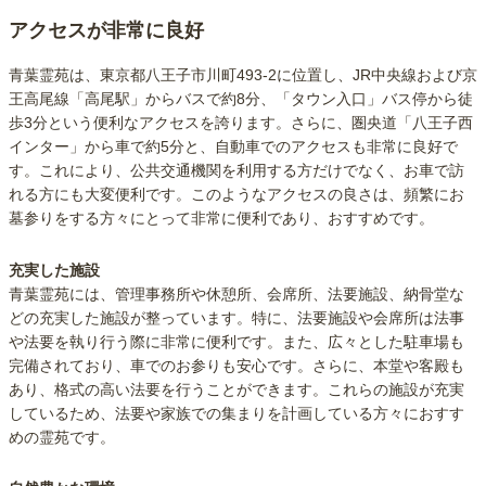
アクセスが非常に良好
青葉霊苑は、東京都八王子市川町493-2に位置し、JR中央線および京
王高尾線「高尾駅」からバスで約8分、「タウン入口」バス停から徒
歩3分という便利なアクセスを誇ります。さらに、圏央道「八王子西
インター」から車で約5分と、自動車でのアクセスも非常に良好で
す。これにより、公共交通機関を利用する方だけでなく、お車で訪
れる方にも大変便利です。このようなアクセスの良さは、頻繁にお
墓参りをする方々にとって非常に便利であり、おすすめです。
充実した施設
青葉霊苑には、管理事務所や休憩所、会席所、法要施設、納骨堂な
どの充実した施設が整っています。特に、法要施設や会席所は法事
や法要を執り行う際に非常に便利です。また、広々とした駐車場も
完備されており、車でのお参りも安心です。さらに、本堂や客殿も
あり、格式の高い法要を行うことができます。これらの施設が充実
しているため、法要や家族での集まりを計画している方々におすす
めの霊苑です。