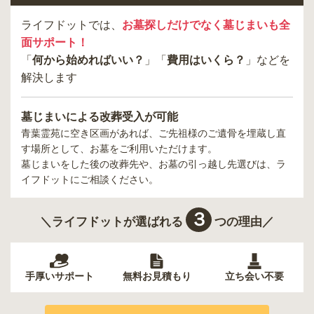
ライフドットでは、
お墓探しだけでなく墓じまいも全
面サポート！
「
何から始めればいい？
」「
費用はいくら？
」などを
解決します
墓じまいによる改葬受入が可能
青葉霊苑
に空き区画があれば、ご先祖様のご遺骨を埋蔵し直
す場所として、お墓をご利用いただけます。
墓じまいをした後の改葬先や、お墓の引っ越し先選びは、ラ
イフドットにご相談ください。
３
＼ライフドットが選ばれる
つの理由／
手厚いサポート
無料お見積もり
立ち会い不要