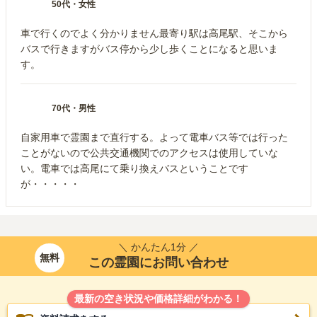
50代
・
女性
車で行くのでよく分かりません最寄り駅は高尾駅、そこから
バスで行きますがバス停から少し歩くことになると思いま
す。
70代
・
男性
自家用車で霊園まで直行する。よって電車バス等では行った
ことがないので公共交通機関でのアクセスは使用していな
い。電車では高尾にて乗り換えバスということです
が・・・・・
＼ かんたん1分 ／
無料
この霊園にお問い合わせ
最新の空き状況や価格詳細がわかる！