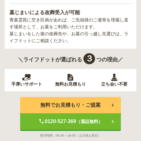
墓じまいによる改葬受入が可能
青葉霊苑
に空き区画があれば、ご先祖様のご遺骨を埋蔵し直
す場所として、お墓をご利用いただけます。
墓じまいをした後の改葬先や、お墓の引っ越し先選びは、ラ
イフドットにご相談ください。
３
＼ライフドットが選ばれる
つの理由／
手厚いサポート
無料お見積もり
立ち会い不要
無料でお見積もり・ご提案
0120-527-369
（通話無料）
受付時間：
09:30～18:00
（土日祝も対応）