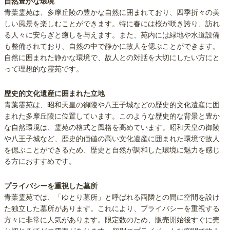
自然豊かな環境
青葉霊苑は、多摩丘陵の豊かな自然に囲まれており、四季折々の美
しい風景を楽しむことができます。特に春には桜が咲き誇り、訪れ
る人々に安らぎと癒しを与えます。また、苑内には緑地や水道設備
も整備されており、自然の中で静かに故人を偲ぶことができます。
自然に囲まれた静かな環境で、故人との対話を大切にしたい方にと
って理想的な霊苑です。
歴史的文化遺産に囲まれた立地
青葉霊苑は、昭和天皇の御陵や八王子城などの歴史的文化遺産に囲
まれた多摩丘陵に位置しています。このような歴史的な背景と豊か
な自然環境は、霊苑の格式と風格を高めています。昭和天皇の御陵
や八王子城など、歴史的価値の高い文化遺産に囲まれた環境で故人
を偲ぶことができるため、歴史と自然が調和した環境に魅力を感じ
る方におすすめです。
プライバシーを重視した墓所
青葉霊苑では、「ゆとり墓所」と呼ばれる両隣との間に空間を設け
た独立した墓所があります。これにより、プライバシーを重視する
方々に非常に人気があります。限定数のため、販売開始後すぐに売