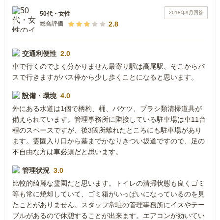
2018年9月
回答
50代
・
女性
2.8
総合評価
交通利便性
2.0
車で行くのでよく分かりません最寄り駅は高尾駅、そこからバ
スで行きますがバス停から少し歩くことになると思います。
設備・環境
4.0
外にある水道は1個で柄杓、桶、バケツ、ブラシ類清掃道具が
備えられています。管理事務所に隣接している駐車場は車11台
程のスペースですが、後3箇所離れたところにも駐車場があり
ます。霊園入り口から墓までかなりきつい坂道ですので、足の
不自由な方は車必須だと思います。
管理状況
3.0
比較的綺麗な霊園だと思います。トイレの清掃状態も良くゴミ
等も常に焼却していて、ゴミ箱がいっぱいになっているのを見
たことがありません。スタッフ常駐の管理事務所にイスやテー
ブルがあるので休憩することが出来ます。エアコンが効いてい