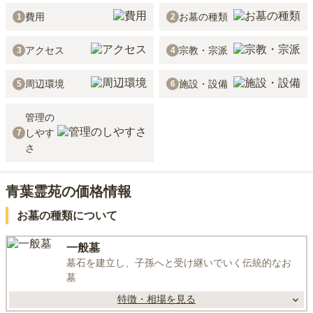
費用
お墓の種類
1
2
アクセス
宗教・宗派
3
4
周辺環境
施設・設備
5
6
管理の
しやす
7
さ
青葉霊苑の価格情報
お墓の種類について
一般墓
墓石を建立し、子孫へと受け継いでいく伝統的なお
墓
特徴・相場を見る