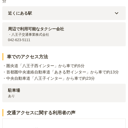
分
近くにある駅
JR中央本線(東京～塩尻)
高尾
駅（
4.1km
）
京王高尾線
狭間
駅（
5.2km
）
周辺で利用可能なタクシー会社
京王高尾線
高尾山口
駅（
5.3km
）
・八王子交通事業株式会社

JR中央本線(東京～塩尻)
西八王子
駅（
6.7km
）
042-623-5111
京王高尾線
めじろ台
駅（
7.1km
）
車でのアクセス方法
・圏央道「八王子西インター」から車で約5分

・首都圏中央連絡自動車道「あきる野インター」から車で約13分

・中央自動車道「八王子インター」から車で約23分
駐車場
あり
交通アクセスに関する利用者の声