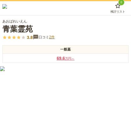
0
検討リスト
あおばれいえん
青葉霊苑
3.8
口コミ
2
件
一般墓
69.6
万円～