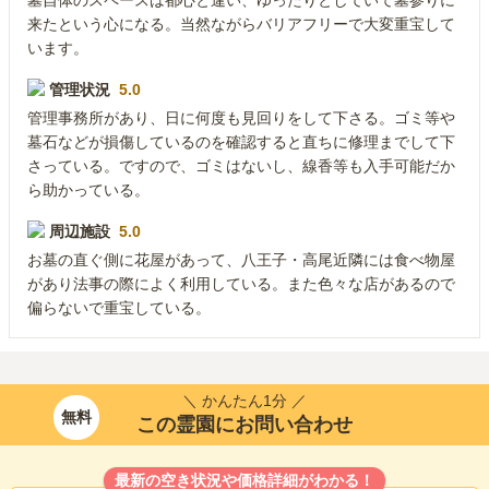
墓自体のスペースは都心と違い、ゆったりとしていて墓参りに
来たという心になる。当然ながらバリアフリーで大変重宝して
います。
管理状況
5.0
管理事務所があり、日に何度も見回りをして下さる。ゴミ等や
墓石などが損傷しているのを確認すると直ちに修理までして下
さっている。ですので、ゴミはないし、線香等も入手可能だか
ら助かっている。
周辺施設
5.0
お墓の直ぐ側に花屋があって、八王子・高尾近隣には食べ物屋
があり法事の際によく利用している。また色々な店があるので
偏らないで重宝している。
＼ かんたん1分 ／
無料
この霊園にお問い合わせ
最新の空き状況や価格詳細がわかる！