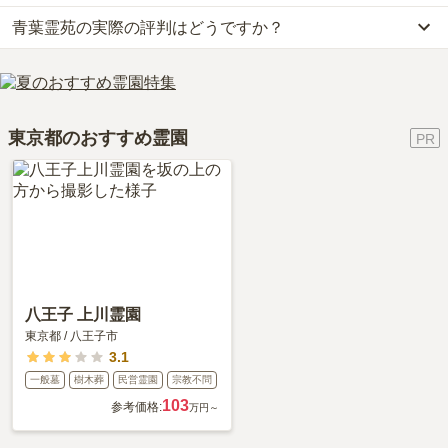
なお、青葉霊苑がある東京都の相場は、一般墓が約168万円（墓石
青葉霊苑の実際の評判はどうですか？
公共交通機関の場合、JR中央線・京王線「高尾駅」下車徒歩バス
代別途）です。
「グリーンタウン高尾」・「宝生寺団地」行約8分「タウン入口バ
お墓は、価格が高いものがよい、安いものが悪い、という訳ではあ
当サイトに寄せられた総合評価は、3.8点です。特に設備・環境が
ス停」で下車 徒歩約3分です。
りません。大切なのは、ご家族が心から納得し、安心してお参りで
高く評価されています。
車の場合、圏央道「八王子西インター」から車で約5分です。
きる場所を選ぶことです。
利用者様からは「霊園に行くまでの道路際に、何件か花屋があり霊
詳しいルートや地図は、本ページの「地図・交通アクセス」欄をご
東京都のおすすめ霊園
園内でも花と線香は買えます。食事をするようなところは周辺には
確認ください。
ありませんが、管理事務所の二階が座敷の広間になっていて予約す
れば仕出しなどの食事会ができます。」といったお声をいただいて
おります。
八王子 上川霊園
東京都
/
八王子市
3.1
一般墓
樹木葬
民営霊園
宗教不問
103
参考価格:
万円～