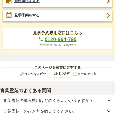
資料請求をする
見学予約をする
見学予約専用窓口はこちら
0120-964-790
通話料無料 |
09:30～18:00
受付
このページを家族に共有する
LINEで共有
リンクをコピー
メールで共有
青葉霊苑
のよくある質問
青葉霊苑の購入費用はどのくらいかかりますか？
青葉霊苑への行き方を教えてください。
青葉霊苑では、一般墓が約69.6万円からお求めいただけます。