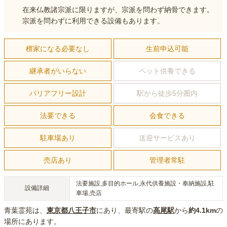
在来仏教諸宗派に限りますが、宗派を問わず納骨できます。
宗派を問わずに利用できる設備もあります。
檀家になる必要なし
生前申込可能
継承者がいらない
ペット供養できる
バリアフリー設計
駅から徒歩5分圏内
法要できる
会食できる
駐車場あり
送迎サービスあり
売店あり
管理者常駐
法要施設,多目的ホール,永代供養施設・奉納施設,駐
設備詳細
車場,売店
青葉霊苑
は、
東京都
八王子市
にあり
、最寄駅の
高尾
駅
から
約
4.1km
の
場所にあり
ます。