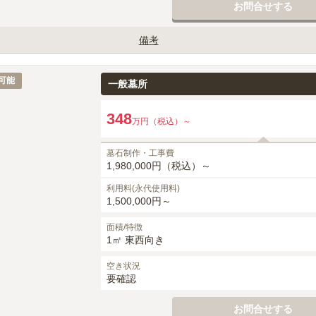
お問合せする
備考
影（G623）指定となります。

月・建立者名・家紋）は、墓石工事代に含みます。

可能
一般墓所
等は、別途御見積りとなります。

,500円（税込）、追加時50,000円（税込）～がかかります。

348
万円（税込）～
0円（税込）がかかります。
墓石制作・工事費
1,980,000円（税込）～
利用料(永代使用料)
1,500,000円～
面積/特徴
1㎡ 東西向き
空き状況
要確認
お問合せする