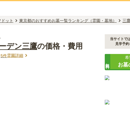
フドット
東京都のおすすめお墓一覧ランキング（霊園・墓地）
三
か
当サイトで
ーデン三鷹
の価格・費用
見学予約
霊園詳細
ミ
5
件
希
無料
お墓