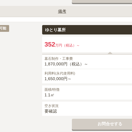
備考
影（G623）指定となります。

月・建立者名・家紋）は、墓石工事代に含みます。

可能
ゆとり墓所
等は、別途御見積りとなります。

,500円（税込）、追加時50,000円（税込）～がかかります。

352
万円（税込）～
0円（税込）がかかります。
墓石制作・工事費
1,870,000円（税込）～
利用料(永代使用料)
1,650,000円～
面積/特徴
1.1㎡
空き状況
要確認
お問合せする