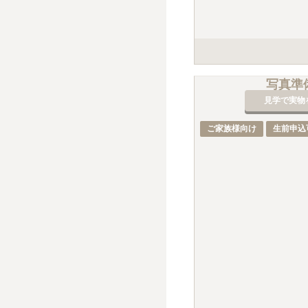
掲載の価格の石種は、白御
写真準
標準彫刻（正面・建立年
見学で実物
デザイン彫刻・イラスト
戒名彫刻料金は、建墓時38
ご家族様向け
生前申込
別途、手桶使用料5,00