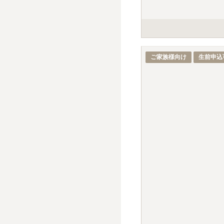
掲載の価格の石種は、白御
標準彫刻（正面・建立年
ご家族様向け
生前申込
デザイン彫刻・イラスト
戒名彫刻料金は、建墓時38
別途、手桶使用料5,00