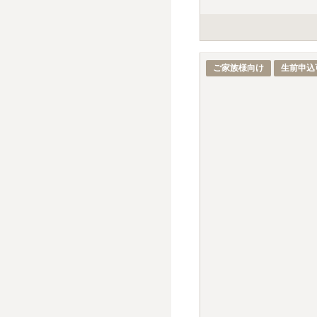
掲載の価格の石種は、白御
標準彫刻（正面・建立年
ご家族様向け
生前申込
デザイン彫刻・イラスト
戒名彫刻料金は、建墓時38
別途、手桶使用料5,00