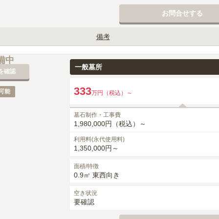
お問合せする
備考
影（G623）指定となります。

備中
月・建立者名・家紋）は、墓石工事代に含みます。

一般墓所
を確認
等は、別途御見積りとなります。

,500円（税込）、追加時50,000円（税込）～がかかります。

333
可能
万円（税込）～
0円（税込）がかかります。
墓石制作・工事費
1,980,000円（税込）～
利用料(永代使用料)
1,350,000円～
面積/特徴
0.9㎡ 東西向き
空き状況
要確認