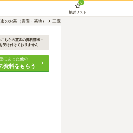
0
検討リスト
鷹市のお墓（霊園・墓地）
三鷹駅のお墓（霊園・墓地）
メモリアル
はこちらの霊園の資料請求・
を受け付けておりません
望にあった他の
の資料をもらう