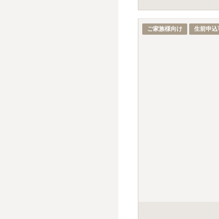
掲載の価格の石種は、白御
標準彫刻（正面・建立年
ご家族様向け
生前申込
デザイン彫刻・イラスト
戒名彫刻料金は、建墓時38
別途、手桶使用料5,00