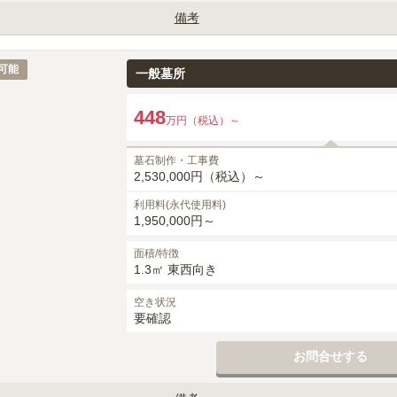
備考
影（G623）指定となります。

月・建立者名・家紋）は、墓石工事代に含みます。

可能
一般墓所
等は、別途御見積りとなります。

,500円（税込）、追加時50,000円（税込）～がかかります。

448
万円（税込）～
0円（税込）がかかります。
墓石制作・工事費
2,530,000円（税込）～
利用料(永代使用料)
1,950,000円～
面積/特徴
1.3㎡ 東西向き
空き状況
要確認
お問合せする