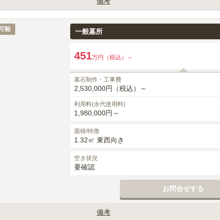
備考
影（G623）指定となります。

月・建立者名・家紋）は、墓石工事代に含みます。

可能
一般墓所
等は、別途御見積りとなります。

,500円（税込）、追加時50,000円（税込）～がかかります。

451
万円（税込）～
0円（税込）がかかります。
墓石制作・工事費
2,530,000円（税込）～
利用料(永代使用料)
1,980,000円～
面積/特徴
1.32㎡ 東西向き
空き状況
要確認
お問合せする
備考