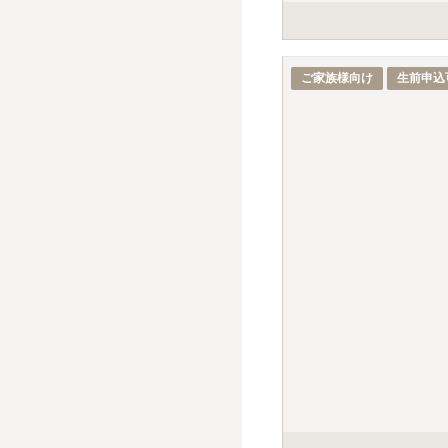
掲載の価格の石種は、白御
標準彫刻（正面・建立年
ご家族様向け
生前申込
デザイン彫刻・イラスト
戒名彫刻料金は、建墓時38
別途、手桶使用料5,00