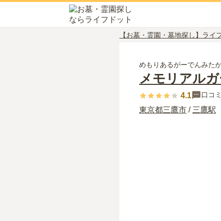
【お墓・霊園・墓地探し】ライ
めもりあるがーでんみた
メモリアルガ
口コ
4.1
東京都
三鷹市
/
三鷹
駅