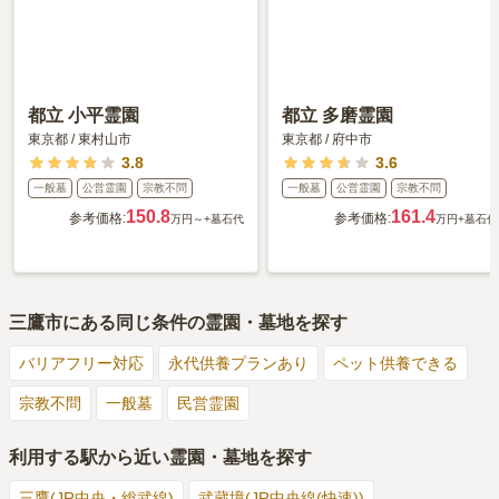
都立 小平霊園
都立 多磨霊園
東京都
/
東村山市
東京都
/
府中市
3.8
3.6
一般墓
公営霊園
宗教不問
一般墓
公営霊園
宗教不問
150.8
161.4
参考価格:
参考価格:
万円～
+墓石代
万円
+墓石代
三鷹市
にある同じ条件の霊園・墓地を探す
バリアフリー対応
永代供養プランあり
ペット供養できる
宗教不問
一般墓
民営霊園
利用する駅から近い霊園・墓地を探す
三鷹(JR中央・総武線)
武蔵境(JR中央線(快速))