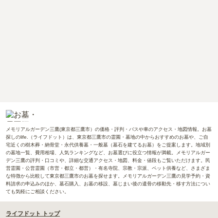
メモリアルガーデン三鷹(東京都三鷹市）の価格・評判・バスや車のアクセス・地図情報。お墓
探しのlife.（ライフドット）は、東京都三鷹市の霊園・墓地の中からおすすめのお墓や、ご自
宅近くの樹木葬・納骨堂・永代供養墓・一般墓（墓石を建てるお墓）をご提案します。地域別
の墓地一覧、費用相場、人気ランキングなど、お墓選びに役立つ情報が満載。メモリアルガー
デン三鷹の評判・口コミや、詳細な交通アクセス・地図、料金・値段もご覧いただけます。民
営霊園・公営霊園（市営・都立・都営）・有名寺院、宗教・宗派、ペット供養など、さまざま
な特徴から比較して東京都三鷹市のお墓を探せます。メモリアルガーデン三鷹の見学予約・資
料請求の申込みのほか、墓石購入、お墓の移設、墓じまい後の遺骨の移動先・移す方法につい
ても気軽にご相談ください。
ライフドット トップ