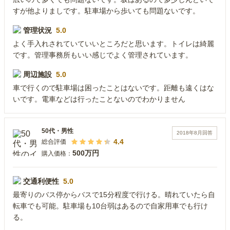
すが他よりましです。駐車場から歩いても問題ないです。
管理状況
5.0
よく手入れされていていいところだと思います。トイレは綺麗
です。管理事務所もいい感じでよく管理されています。
周辺施設
5.0
車で行くので駐車場は困ったことはないです。距離も遠くはな
いです。電車などは行ったことないのでわかりません
50代
・
男性
2018年8月
回答
4.4
総合評価
500万円
購入価格：
交通利便性
5.0
最寄りのバス停からバスで15分程度で行ける。晴れていたら自
転車でも可能。駐車場も10台弱はあるので自家用車でも行け
る。