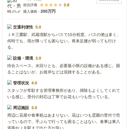
3.8
総合評価
200万円
購入価格：
交通利便性
5.0
ＪＲ三鷹駅、武蔵境駅からバスで15分程度。バスの便は多く、
何時でも、雨が降っても困らない。将来足腰が弱っても行け
る。
設備・環境
3.0
待合スペース。水回りとも、必要最小限の設備がある感じ。困
ることはないが、お彼岸などは混雑することがある。
管理状況
4.0
スタッフが常駐する管理事務所があり、掃除もよくしてくれて
いる感じ。受付の対応は丁寧でお花もいつも売っている。
周辺施設
3.0
周辺に花屋や食事処はあまりない。花はいつも霊園の受付で売
っているので、手ぶらで行っても困ることはない。食事は東八
道路やＪＲ駅まで出た方が良い。