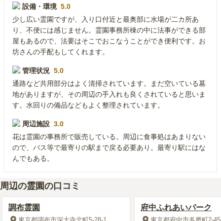
設備・環境
5.0
少し広い霊園ですが、入り口付近と最奥部に水場が二カ所あ
り、不便には感じません。霊園事務所棟の中に法事ができる部
屋もあるので、法要はそこでおこなうことができ便利です。お
坊さんの手配もしてくれます。
管理状況
5.0
通路など共用部分はよく清掃されています。まだ空いている墓
地がありますが、その周辺の手入れも良くされていると思いま
す。水回りの備品などもよく整理されています。
周辺施設
3.0
花は霊園の事務所で販売している。周辺に食事処はあまりない
ので、バス等で最寄りの駅まで戻る必要あり。最寄り駅にはな
んでもある。
周辺の霊園の口コミ
調布霊園
府中ふれあいパーク
東京都調布市深大寺北町5-28-1
東京都府中市多磨町2-45-