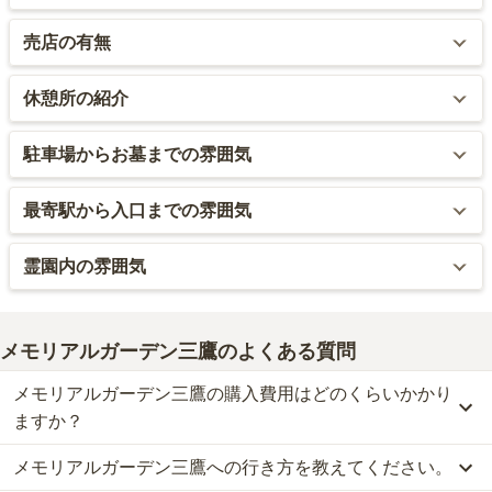
頭線吉祥寺駅、京王線調布駅、京王井の頭線三鷹台駅から、同バス
園内は完全バリアフリーとなっています。通路は広めに作られてい
売店の有無
停に停車するバスが出ていますので、非常に便利です。バス停から
ますので、車いすや杖を利用する場合も、移動しやすいです。
同霊園の入口までの所要時間は0分ですので、車いすや杖を利用する
園内には売店があり、花や線香はこちらで購入できます。なお、霊
場合も楽に移動できます。
休憩所の紹介
園の近くにはコンビニエンスストアやスーパーなどはなく、少し行
ったところにドン・キホーテがありますが、こちらには生花は売っ
休憩所は管理棟内にあります。冷暖房完備で、トイレもあります。
駐車場からお墓までの雰囲気
ていないようです。
お茶やお菓子などが用意され、お参りに来た際に、自由に飲食でき
ます。また、園内にもベンチが用意されています。なお、管理棟内
駐車場は2か所あります。表口に6台、裏口に6台停められます。表口
最寄駅から入口までの雰囲気
の休憩所には受付があり、スタッフも待機しています。また、管理
の駐車場から霊園入口は非常に近く、場所によっては、駐車場から
棟の2Fに法要施設があります。
そのまま霊園に入っていけます。裏口の駐車場から裏口までは、
バスを利用する場合は、バスから霊園までは至近距離のため、すぐ
霊園内の雰囲気
少々歩きます。表口に関しては段差はないため、車いすや杖を利用
に到着します。なお、霊園のある場所は、付近に学校や研究所等の
する場合もスムーズに移動できますが、裏口に関しては、小さな段
多い文教地区となっています。道路も広く、綺麗に整備された大き
霊園内はバリアフリーとなっており、周辺に高い建物がないことか
差が1か所あります。しかし、車いすや杖を利用する場合もさほど困
な道が周辺には複数通っています。大型の商業施設も近くに複数あ
ら、日当たりや風通しは良好です。霊園は決して大きくはないもの
らないと思われます。
メモリアルガーデン三鷹
のよくある質問
りますが、全体的に落ち着いた雰囲気の街並みです。
の、それなりの広さになっていますので、窮屈ではありません。た
だ、三方を住宅に囲まれているため、やや圧迫感を感じます。ま
メモリアルガーデン三鷹の購入費用はどのくらいかかり
た、武蔵境通りは交通量が多く、霊園と道路との距離が近いことか
ますか？
ら、車が通る音が少々気になります。震災後、より安定性の高い洋
風の墓石が人気とのことで、園内の墓石の多くが洋風となっていま
メモリアルガーデン三鷹への行き方を教えてください。
メモリアルガーデン三鷹では、一般墓が約305.5万円からお求めい
す。ただ、この場所の地盤は強固で、震災の時に洋風墓石も和風墓