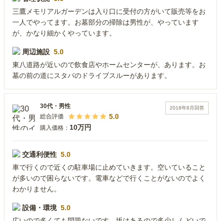
三鷹メモリアルガーデンは入り口に受付の方がいて販売等をお
一人でやってます。お墓部分の掃除は男性が、やっています
が、かなり細かくやっています。
周辺施設
5.0
東八道路が近いので飲食店やホームセンターが、あります。お
墓の前の道にスタバのドライブスルーがあります。
30代
・
男性
2018年8月
回答
5.0
総合評価
10万円
購入価格：
交通利便性
5.0
車で行くので近くの駐車場に止めていきます。空いていること
が多いので困らないです。電車などで行くことがないのでよく
わかりません。
設備・環境
5.0
広いので多くても問題ないです。坂はあるので多少しんどいで