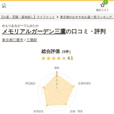
0
検討リスト
【お墓・霊園・墓地探し】ライフドット
東京都のおすすめお墓一覧ランキング
めもりあるがーでんみたか
メモリアルガーデン三鷹
の口コミ・評判
東京都
三鷹市
/
三鷹
駅
総合評価
（
5
件）
4.1