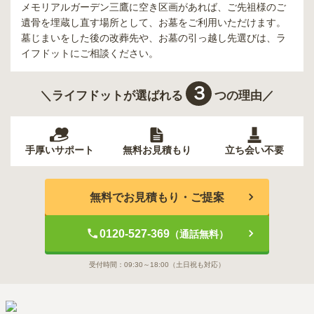
メモリアルガーデン三鷹
に空き区画があれば、ご先祖様のご
遺骨を埋蔵し直す場所として、お墓をご利用いただけます。
墓じまいをした後の改葬先や、お墓の引っ越し先選びは、ラ
イフドットにご相談ください。
３
＼ライフドットが選ばれる
つの理由／
手厚いサポート
無料お見積もり
立ち会い不要
無料でお見積もり・ご提案
0120-527-369
（通話無料）
受付時間：
09:30～18:00
（土日祝も対応）