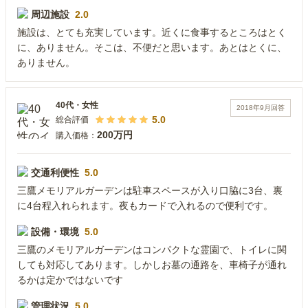
周辺施設
2.0
施設は、とても充実しています。近くに食事するところはとく
に、ありません。そこは、不便だと思います。あとはとくに、
ありません。
40代
・
女性
2018年9月
回答
5.0
総合評価
200万円
購入価格：
交通利便性
5.0
三鷹メモリアルガーデンは駐車スペースが入り口脇に3台、裏
に4台程入れられます。夜もカードで入れるので便利です。
設備・環境
5.0
三鷹のメモリアルガーデンはコンパクトな霊園で、トイレに関
しても対応してあります。しかしお墓の通路を、車椅子が通れ
るかは定かではないです
管理状況
5.0