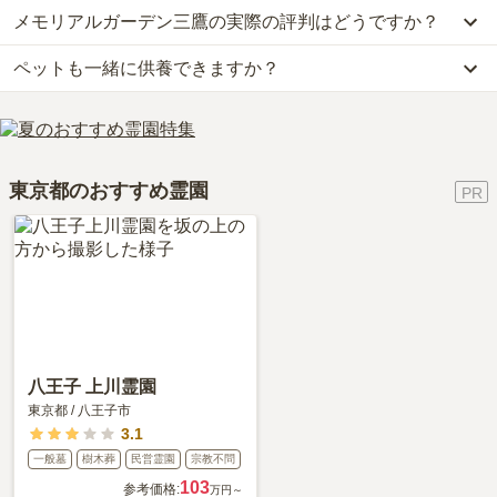
ただけます。
石も倒れることはなかったとのことです。
メモリアルガーデン三鷹の実際の評判はどうですか？
公共交通機関の場合、JR中央線「武蔵境駅」南口からバスに乗車、
なお、メモリアルガーデン三鷹がある東京都の相場は、一般墓が約
約6分です。
127万円（墓石代別途）です。
ペットも一緒に供養できますか？
当サイトに寄せられた総合評価は、4.1点です。特に交通利便性が
車の場合、中央自動車道「調布インター」から車で約10分です。
お墓は、価格が高いものがよい、安いものが悪い、という訳ではあ
高く評価されています。
詳しいルートや地図は、本ページの「地図・交通アクセス」欄をご
りません。大切なのは、ご家族が心から納得し、安心してお参りで
はい、メモリアルガーデン三鷹はペット供養に対応しております。
利用者様からは「花は霊園の事務所で販売している。周辺に食事処
確認ください。
きる場所を選ぶことです。
大切な家族の一員であるペットも供養できるプランをご用意してお
はあまりないので、バス等で最寄りの駅まで戻る必要あり。最寄り
りますので、資料請求で詳細条件をご確認ください。
駅にはなんでもある。」といったお声をいただいております。
東京都のおすすめ霊園
八王子 上川霊園
東京都
/
八王子市
3.1
一般墓
樹木葬
民営霊園
宗教不問
103
参考価格:
万円～