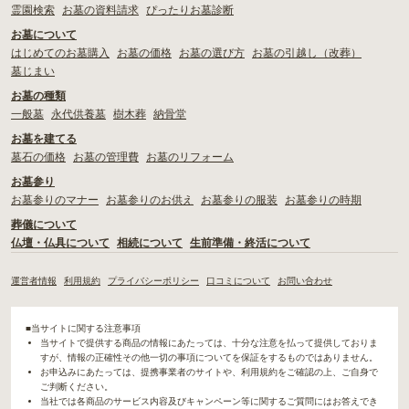
霊園検索
お墓の資料請求
ぴったりお墓診断
お墓について
はじめてのお墓購入
お墓の価格
お墓の選び方
お墓の引越し（改葬）
墓じまい
お墓の種類
一般墓
永代供養墓
樹木葬
納骨堂
お墓を建てる
墓石の価格
お墓の管理費
お墓のリフォーム
お墓参り
お墓参りのマナー
お墓参りのお供え
お墓参りの服装
お墓参りの時期
葬儀について
仏壇・仏具について
相続について
生前準備・終活について
運営者情報
利用規約
プライバシーポリシー
口コミについて
お問い合わせ
■当サイトに関する注意事項
当サイトで提供する商品の情報にあたっては、十分な注意を払って提供しておりま
すが、情報の正確性その他一切の事項についてを保証をするものではありません。
お申込みにあたっては、提携事業者のサイトや、利用規約をご確認の上、ご自身で
ご判断ください。
当社では各商品のサービス内容及びキャンペーン等に関するご質問にはお答えでき