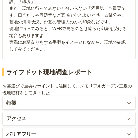
設」「環境」。
また、現地に行ってみないと分からない「雰囲気」も重要で
す。日当たりや周辺音など五感で心地よいと感じる部分や、
墓地の清掃状況、お墓の管理人の方の印象などです。
現地に行ってみると、WEBで見るのとは違った印象を受ける
場合もありますよ！
実際にお墓参りをする手順をイメージしながら、現地で確認
してみてください。
ライフドット現地調査レポート
お墓選びで重要なポイントに注目して、メモリアルガーデン三鷹の
現地取材をしてきました！
特徴
都道12号線沿いにあります。大きな看板も出ていることから、迷わ
アクセス
ず到着することができます。完全バリアフリーの日当たりの良い園
内は小ぢんまりとしていますが、綺麗に整備されており、明るい雰
霊園の目の前に野崎バス停があります。そのため、霊園までの交通
バリアフリー
囲気です。
アクセスは抜群です。なお、JR武蔵境駅、JR三鷹駅、JR・京王井の