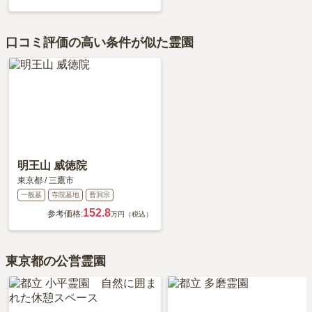
口コミ評価の高い条件が似た霊園
明王山 威徳院
東京都
/
三鷹市
一般墓
寺院墓地
曹洞宗
152.8
参考価格:
万円（税込）
東京都の公営霊園