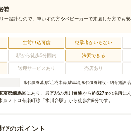
完備
リー設計なので、車いすの方やベビーカーで来園した方でも安
し
生前申込可能
継承者がいらない
駅から徒歩5分圏内
法要できる
送迎サービスあり
売店あり
永代供養墓,駅近,樹木葬,駐車場,永代供養施設・納骨施設,
東京都
練馬区
にあり
、最寄駅の
氷川台
駅
から
約
627m
の場所に
東京メトロ有楽町線「氷川台駅」から徒歩約9分
です。
選びのポイント