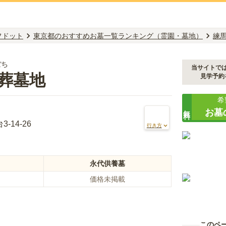
フドット
東京都のおすすめお墓一覧ランキング（霊園・墓地）
練
ぼち
当サイトで
葬墓地
見学予約
希
無料
お墓
14-26
行き方
永代供養墓
価格未掲載
このペ