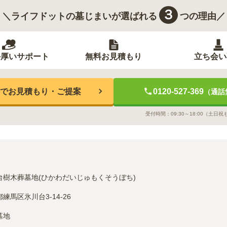
３
＼ライフドットの墓じまいが選ばれる
つの理由／
手厚いサポート
無料お見積もり
立ち会い
でお見積もり・ご提案
0120-527-369
（通話
受付時間：
09:30～18:00
（土日祝
台樹木葬墓地(ひかわだいじゅもくそうぼち)
練馬区氷川台3-14-26
墓地