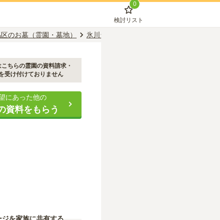
0
検討リスト
馬区のお墓（霊園・墓地）
氷川台駅のお墓（霊園・墓地）
氷川台樹
はこちらの霊園の資料請求・
を受け付けておりません
望にあった他の
の資料をもらう
ージを家族に共有する