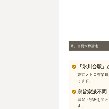
氷川台樹木葬墓地
「氷川台駅」
東京メトロ有楽町
けます。
宗旨宗派不問
宗旨・宗派を問わ
す。