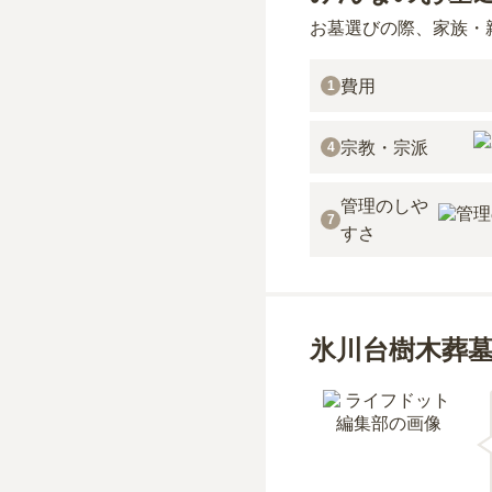
お墓選びの際、家族・
費用
1
宗教・宗派
4
管理のしや
7
すさ
氷川台樹木葬