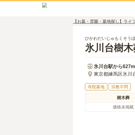
【お墓・霊園・墓地探し】ライ
ひかわだいじゅもくそう
氷川台樹木
氷川台
駅から
627m
東京都練馬区氷川台3-
寺院墓地
宗教不問
樹木葬
価格未掲載