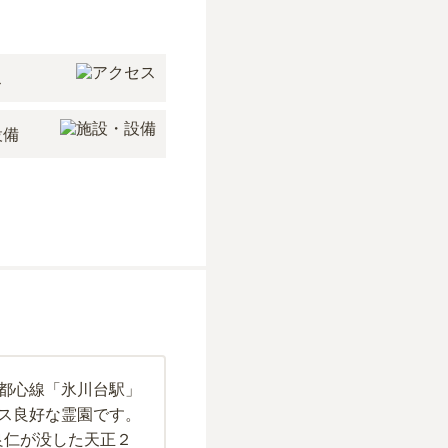
ス
設備
都心線「氷川台駅」
ス良好な霊園です。
良仁が没した天正２