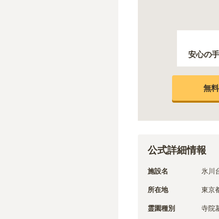
安心の
無料
公式詳細情報
施設名
氷川
所在地
東京都
霊園種別
寺院