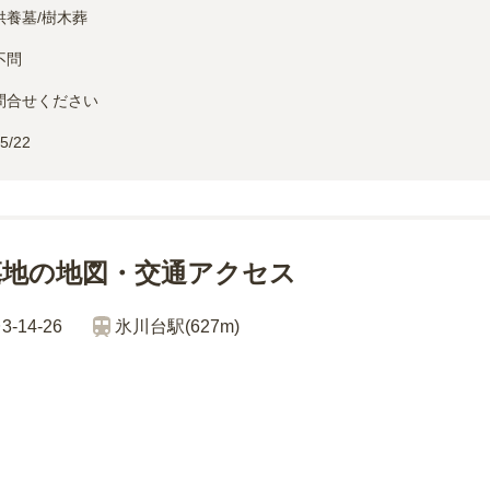
供養墓/樹木葬
不問
問合せください
5/22
墓地の地図・交通アクセス
14-26
氷川台
駅(
627m
)