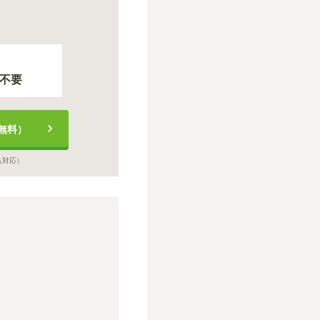
不要
無料）
も対応）