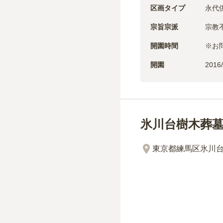
区画タイプ
永代
宗旨宗派
宗教
開園時間
※お
開園
2016/
氷川台樹木葬
東京都練馬区氷川台3-