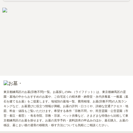
東京都練馬区のお墓(宗教不問)一覧。お墓探しのlife.（ライフドット）は、東京都練馬区の霊
園・墓地の中からおすすめのお墓や、ご自宅近くの樹木葬・納骨堂・永代供養墓・一般墓（墓
石を建てるお墓）をご提案します。地域別の墓地一覧、費用相場、お墓(宗教不問)の人気ラン
キングなど、お墓選びに役立つ情報が満載。お墓の評判・口コミや、詳細な交通アクセス・地
図、料金・値段もご覧いただけます。希望する条件「宗教不問」や、民営霊園・公営霊園（市
営・都立・都営）・有名寺院、宗教・宗派、ペット供養など、さまざまな特徴から比較して東
京都練馬区のお墓を探せます。お墓の見学予約・資料請求の申込みのほか、墓石購入、お墓の
移設、墓じまい後の遺骨の移動先・移す方法についても気軽にご相談ください。