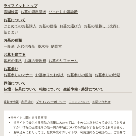
ライフドット トップ
霊園検索
お墓の資料請求
ぴったりお墓診断
お墓について
はじめてのお墓購入
お墓の価格
お墓の選び方
お墓の引越し（改葬）
墓じまい
お墓の種類
一般墓
永代供養墓
樹木葬
納骨堂
お墓を建てる
墓石の価格
お墓の管理費
お墓のリフォーム
お墓参り
お墓参りのマナー
お墓参りのお供え
お墓参りの服装
お墓参りの時期
葬儀について
仏壇・仏具について
相続について
生前準備・終活について
運営者情報
利用規約
プライバシーポリシー
口コミについて
お問い合わせ
■当サイトに関する注意事項
当サイトで提供する商品の情報にあたっては、十分な注意を払って提供しておりま
すが、情報の正確性その他一切の事項についてを保証をするものではありません。
お申込みにあたっては、提携事業者のサイトや、利用規約をご確認の上、ご自身で