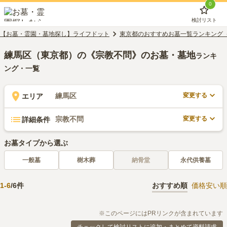
0
検討リスト
【お墓・霊園・墓地探し】ライフドット
東京都のおすすめお墓一覧ランキング
練馬区（東京都）の《宗教不問》のお墓・墓地
ランキ
ング・一覧
変更する
練馬区
エリア
変更する
宗教不問
詳細条件
お墓タイプから選ぶ
一般墓
樹木葬
納骨堂
永代供養墓
1
-
6
/
6
件
おすすめ順
価格安い順
※このページにはPRリンクが含まれています