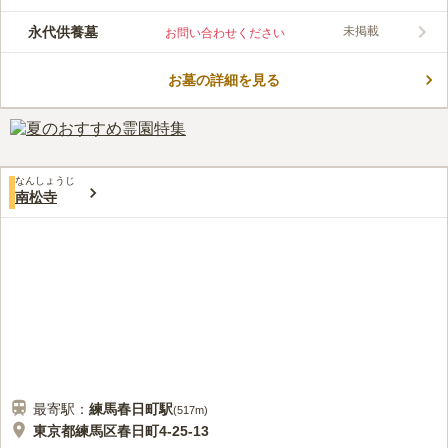
線「氷川台駅」から徒歩9分に位置し、各駅から徒歩でいけるの
で、アクセス良好な霊園です。荘厳寺は、医王山不動院といい、
永代供養墓
未掲載
お問い合わせください
真言宗豊山派のお寺で、良仁が没した天正２年（1574）以前の
コメントの続きを読む
創建と思われます。 宗教、宗旨、宗派は自由となっており、後
継者のいない方でも安心してご利用頂けます。駐車場も完備され
お墓の詳細を見る
口コミ評価
ているので、お車でも気軽にお越し頂けます。
この霊園はまだ誰からも評価されていません。
なんしょうじ
南松寺
最寄駅：
練馬春日町
駅
(
517m
)
東京都練馬区春日町4-25-13