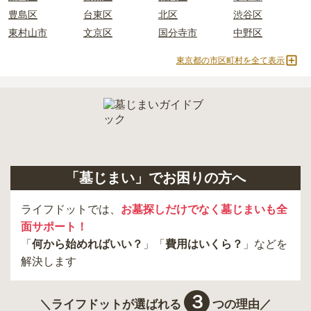
豊島区
台東区
北区
渋谷区
東村山市
文京区
国分寺市
中野区
東京都の市区町村を全て表示
「墓じまい」でお困りの方へ
ライフドットでは、
お墓探しだけでなく墓じまいも全
面サポート！
「
何から始めればいい？
」「
費用はいくら？
」などを
解決します
３
＼ライフドットが選ばれる
つの理由／