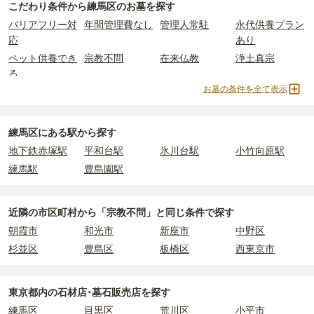
万円
からお求めいただけます。
2つが主な費用となります。
こだわり条件から
練馬区
のお墓を探す
一般的に最も費用を抑えられるのは、他の方のご遺骨と一緒に埋葬
練馬区
の一般墓の永代使用料の平均は
161万円
で、墓石代は
東京都
バリアフリー対
年間管理費なし
管理人常駐
永代供養プラン
する
「合祀墓（ごうしぼ）」
と呼ばれるタイプです。個別のお墓に
の平均
166.9万円
です。いずれも区画の広さや墓石の大きさ・素材
応
あり
比べて省スペースで管理の手間がかからないため、費用が安く設定
によって変わります。
ペット供養でき
宗教不問
在来仏教
浄土真宗
されています。
樹木葬・納骨堂・永代供養墓は、基本的に墓石代がかからず、永代
る
価格の目安は、1名あたり5万円〜30万円程度です。
使用料のみかかります。
お墓の条件を全て表示
真言宗
日蓮宗
浄土宗
樹木葬
練馬区
で安価なお墓を探したい場合は、
価格の安い順
で並び替えて
納骨堂
永代供養墓
民営霊園
寺院墓地
なお、お墓によっては以下の費用が別途かかる場合があります。
お墓を探すのがおすすめです。
・
開眼法要の費用
：お墓を新しく建てた際に行う儀式のための費
1人用区画あり
2人用区画あり
3人用区画あり
練馬区にある駅から探す
用。僧侶に渡すお布施がかかります。
地下鉄赤塚駅
平和台駅
氷川台駅
小竹向原駅
・
納骨式の費用
：お墓に遺骨を納める儀式のための費用。僧侶に渡
練馬駅
豊島園駅
すお布施、会食などの費用がかかります。
・
年間管理費
：お墓の管理費。契約後、毎年発生するケースがあり
ます。
近隣の市区町村から
「宗教不問」と
同じ条件で探す
朝霞市
和光市
新座市
中野区
正確な費用は、区画や石材の選び方によって大きく変わるため、見
杉並区
豊島区
板橋区
西東京市
積もりを取るまで確定しません。
現地見学では、担当者に「提示金額以外にかかる費用はないか」を
必ず確認することをおすすめします。
東京都
内の石材店･墓石販売店を探す
現地への見学が難しい場合は、資料請求でも各霊園の詳しい料金案
練馬区
目黒区
荒川区
小平市
内を取り寄せることができます。