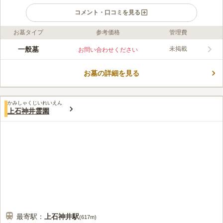
コメント・口コミを見る
お墓タイプ
参考価格
管理費
ライフドット編集部のコメント
陽当たりがとても良く、草木が生い茂り自然を実感できるねりま
一般墓
未掲載
お問い合わせください
淨苑は、豊島園の近くに存在しています。公共建築百選にも選出
されている中原中也記念館を手掛けた建築家がデザインした管理
お墓の詳細を見る
棟は存在感があります。周囲はとても静かで落ち着いた雰囲気の
コメントの続きを読む
中で時間をかけてお参りできます。バリアフリーを考慮して、フ
ラットで歩きやすい場所となっています。
口コミ評価
かみしゃくじいれいえん
4.1
みんなの評価
口コミ
5
件
上石神井霊園
家から近いし浄苑で葬儀・法事が出来る設備がある。近くには豊
70代
男性
島園があり親戚等もお参りがてら遊んでいるようです。
口コミの続きを読む
最寄駅：
上石神井
駅
(
617m
)