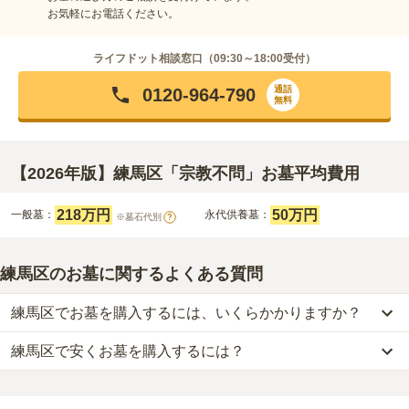
お気軽にお電話ください。
ライフドット相談窓口（
09:30～18:00
受付）
通話
0120-964-790
無料
【2026年版】練馬区「宗教不問」お墓平均費用
218万円
50万円
一般墓：
永代供養墓：
※墓石代別
?
練馬区のお墓に関するよくある質問
練馬区でお墓を購入するには、いくらかかりますか？
練馬区で安くお墓を購入するには？
練馬区
での購入費用の目安は、
一般墓が約328万円、樹木葬が約
108万円、納骨堂が約58万円、永代供養墓が約54万円
です。
練馬区
で一番安価な
お墓
は、
信行寺 無量寿廟
の
永代供養墓
で、
25
一般墓を建てる場合は、「永代使用料（土地代）」と「墓石代」の