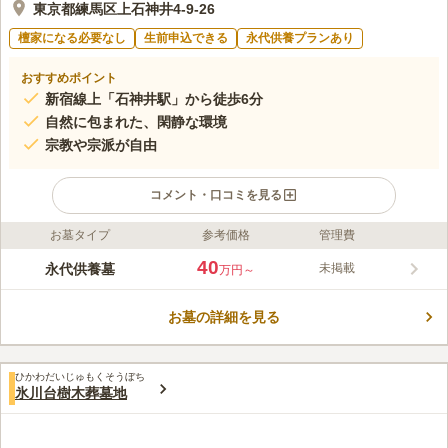
東京都練馬区上石神井4-9-26
檀家になる必要なし
生前申込できる
永代供養プランあり
おすすめポイント
新宿線上「石神井駅」から徒歩6分
自然に包まれた、閑静な環境
宗教や宗派が自由
コメント・口コミを見る
お墓タイプ
参考価格
管理費
ライフドット編集部のコメント
地元の方が多く眠り、お参りをし、愛される墓苑です。 新し目
40
永代供養墓
未掲載
万円～
の苑内はよく整備され、管理が行き届きいつでも気持ちよく参れ
ます。 歴史ある浄土宗、智福寺の「誰も皆。平等に救われる」
お墓の詳細を見る
という教えの通りに、宗教不問で、個性豊かな暮石が並んで自由
コメントの続きを読む
で明るい雰囲気です。公共性の高い霊園として東京都より「事業
型墓地」の許可を受けている霊園です。
口コミ評価
ひかわだいじゅもくそうぼち
3.6
みんなの評価
口コミ
3
件
氷川台樹木葬墓地
最寄り駅の西武新宿線上石神井駅から霊園の間にス－パ－があ
60代
女性
り、生花を購入できる。線香は霊園の受付で入手できる。上石神井駅の周
辺には各種飲食店が営業しており、食事に不便は感じない。