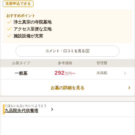
生前申込できる
おすすめポイント
浄土真宗の寺院墓地
アクセス至便な立地
施設設備が充実
コメント・口コミを見る
お墓タイプ
参考価格
管理費
ライフドット編集部のコメント
真宗高田派の南松寺は、臥龍山南松寺と号します。南松寺は、元
292
一般墓
未掲載
万円〜
和年間（1615～24）に光沢院宗雲法印が開基となり、江戸下谷
稲荷町付近に松寿庵として創建、昭和3年（1928）当地へ移転し
お墓の詳細を見る
ました。 関東大震災では本尊と数点の備品をのぞいたほとんど
コメントの続きを読む
が被害にあいましたが、石造りの多層塔や庭石の一部は昔のまま
の姿をとどめています。 大江戸線「練馬春日町駅」から徒歩約7
口コミ評価
分、環八沿いにあり、駐車場も完備されているのでアクセス抜群
くほんいんえいたいくようとう
この霊園はまだ誰からも評価されていません。
九品院永代供養塔
です。