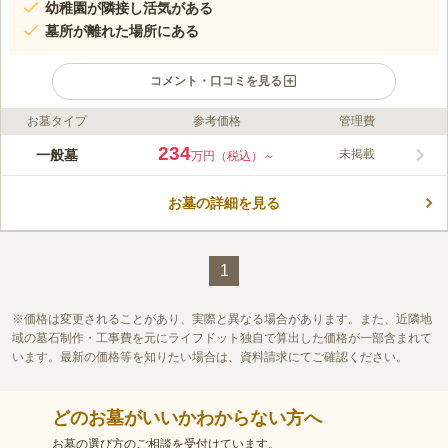
幼稚園が隣接し活気がある
墓所が離れた場所にある
コメント・口コミを見る
お墓タイプ
参考価格
管理費
ライフドット編集部のコメント
練馬区北町にある、こじんまりとした寺院です。寛永2年（1625
234
一般墓
未掲載
万円（税込）～
年）から約400年続く古刹で、本堂に続く階段の横に百日紅やツ
ツジが茂っています。幼稚園が隣接し、アパート棟に囲まれた立
お墓の詳細を見る
地は常に人の気配があり、明るい雰囲気です。墓所は板橋区小豆
コメントの続きを読む
沢にあり、本堂とは離れた場所になります。一般墓は和型・洋型
どちらも建立可能で、参道はコンクリートで舗装されています。
口コミ評価
この霊園はまだ誰からも評価されていません。
1
価格は変更されることがあり、実際と異なる場合があります。また、近隣地
域の墓石制作・工事費を元にライフドット独自で算出した価格が一部含まれて
います。最新の価格等を知りたい場合は、資料請求にてご確認ください。
どのお墓がいいかわからない方へ
お墓の選び方のご相談を受付けています。