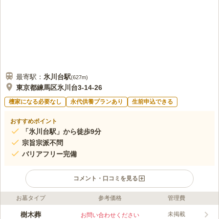
口コミの続きを読む
最寄駅：
氷川台
駅
(
627m
)
東京都練馬区氷川台3-14-26
檀家になる必要なし
永代供養プランあり
生前申込できる
おすすめポイント
「氷川台駅」から徒歩9分
宗旨宗派不問
バリアフリー完備
コメント・口コミを見る
お墓タイプ
参考価格
管理費
ライフドット編集部のコメント
最寄りの東京メトロ有楽町線「氷川台駅」から徒歩9分、副都心
樹木葬
未掲載
お問い合わせください