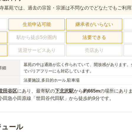
寺墓苑では、過去の宗旨・宗派は不問なのでどなたでもご利用
し
生前申込可能
継承者がいらない
駅から徒歩5分圏内
法要できる
送迎サービスあり
売店あり
墓苑の中は通路が広く作られていて、開放感があります。
詳細
でバリアフリーにも対応しています。
法要施設,多目的ホール,駐車場
世田谷区
にあり
、最寄駅の
下北沢
駅
から
約
665m
の場所にあり
小田急小田原線「世田谷代田駅」から徒歩約9分
です。
ジュール