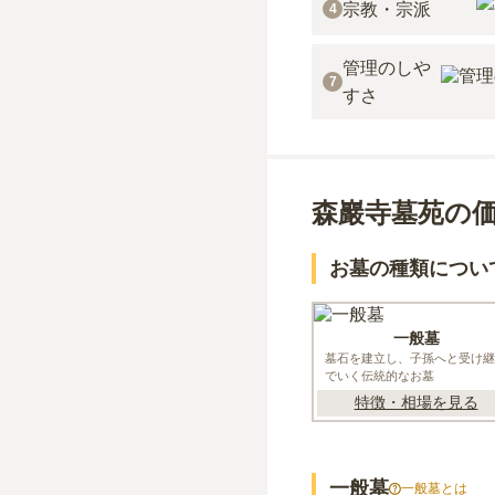
宗教・宗派
4
管理のしや
7
すさ
森巖寺墓苑の
お墓の種類につい
一般墓
墓石を建立し、子孫へと受け継
でいく伝統的なお墓
特徴・相場を見る
一般墓
一般墓
とは