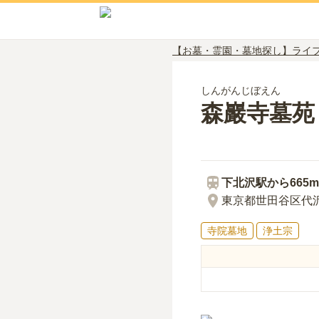
【お墓・霊園・墓地探し】ライ
しんがんじぼえん
森巖寺墓苑
下北沢
駅から
665m
東京都世田谷区代沢3
寺院墓地
浄土宗