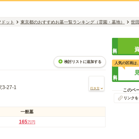
フドット
東京都のおすすめお墓一覧ランキング（霊園・墓地）
世
無料
検討リストに追加する
人気の区画は
無料
-27-1
行き方
このペ
リンクを
一般墓
165
万円