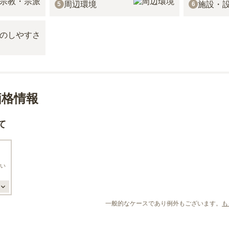
周辺環境
施設・
5
6
価格情報
て
い
一般的なケースであり例外もございます。
も