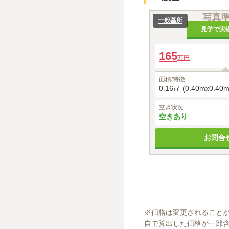
写真
一般墓所
見学で実
165
万円
面積/特徴
0.16㎡ (0.40mx0.40m
空き状況
空きあり
お問合
※
価格は変更されること
自で算出した価格が一部