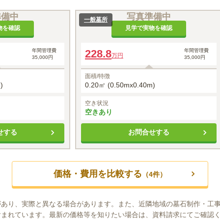
準備中
写真準備中
一般墓所
物を確認
見学で実物を確認
年間管理費
228.8
年間管理費
万円
35,000円
35,000円
面積/特徴
)
0.20㎡ (0.50mx0.40m)
空き状況
空きあり
せする
お問合せする
価格・費用を比較する
（
4
件）
があり、実際と異なる場合があります。また、近隣地域の墓石制作・工
含まれています。最新の価格等を知りたい場合は、資料請求にてご確認