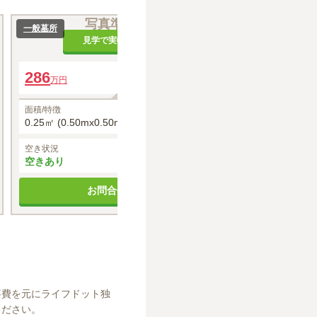
写真準備中
写
一般墓所
一般墓所
見学で実物を確認
見
286
年間管理費
344.3
万円
万円
35,000円
面積/特徴
面積/特徴
0.25㎡ (0.50mx0.50m)
0.36㎡ (0.60mx
空き状況
空き状況
空きあり
空きあり
お問合せする
お
事費を元にライフドット独
ください。