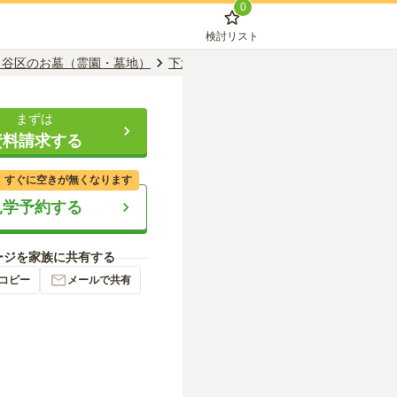
0
検討リスト
田谷区のお墓（霊園・墓地）
下北沢駅のお墓（霊園・墓地）
森巖寺
まずは
資料請求する
、すぐに空きが無くなります
見学予約する
ージを家族に共有する
コピー
メールで共有