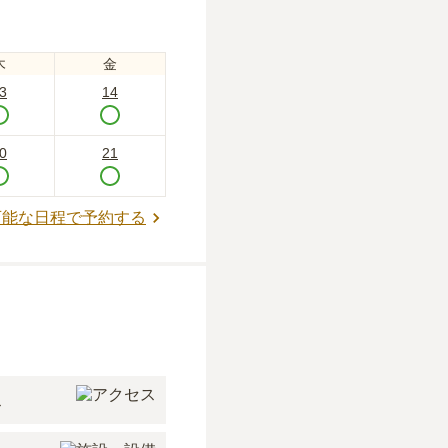
木
金
3
14
0
21
可能な日程で予約する
ス