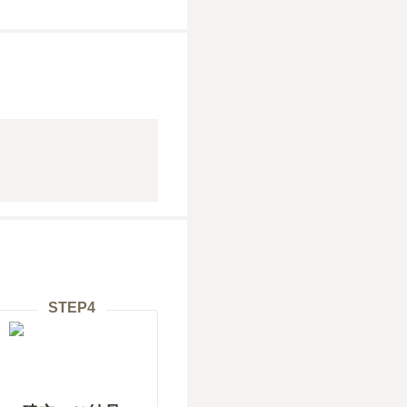
STEP
4