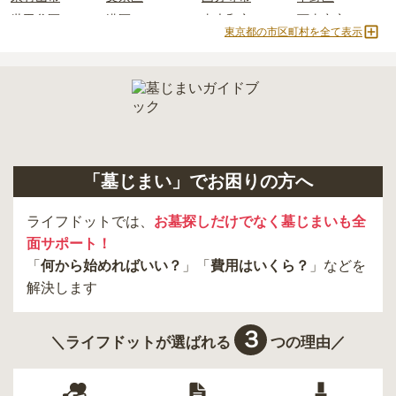
世田谷区
港区
東大和市
西東京市
東京都の市区町村を全て表示
立川市
奥多摩町
瑞穂町
江東区
小金井市
日の出町
品川区
三鷹市
狛江市
町田市
府中市
江戸川区
羽村市
昭島市
あきる野市
青梅市
日野市
八王子市
大田区
中央区
多摩市
千代田区
調布市
足立区
「墓じまい」でお困りの方へ
東久留米市
葛飾区
墨田区
杉並区
新宿区
稲城市
板橋区
ライフドットでは、
お墓探しだけでなく墓じまいも全
面サポート！
「
何から始めればいい？
」「
費用はいくら？
」などを
解決します
３
＼ライフドットが選ばれる
つの理由／