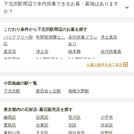
下北沢駅周辺で永代供養できるお墓・墓地はあります
下北沢駅周辺
には、
1
件の樹木葬があります。
16
件あります。
比べて省スペースで管理の手間がかからないため、費用が安く設定
・
開眼法要の費用
：お墓を新しく建てた際に行う儀式のための費
詳しくは、
下北沢駅周辺
の樹木葬の一覧
をご覧ください。
か？
されています。
用。僧侶に渡すお布施がかかります。
公営霊園は民営の霊園と異なり、契約にあたって応募資格が設けら
価格の目安は、1名あたり5万円〜30万円程度です。
・
納骨式の費用
：お墓に遺骨を納める儀式のための費用。僧侶に渡
下北沢駅周辺
には、永代供養できるお墓・墓地が
2
件あります。
れているケースがほとんどです。
すお布施、会食などの費用がかかります。
こだわり条件から
下北沢駅周辺
のお墓を探す
詳しくは、
下北沢駅周辺
の永代供養の一覧
をご覧ください。
主な条件として、遺骨がすでにある、該当の市区町村に一定年数以
下北沢駅周辺
で安価なお墓を探したい場合は、
価格の安い順
で並び
・
年間管理費
：お墓の管理費。契約後、毎年発生するケースがあり
バリアフリー対
年間管理費なし
永代供養プラン
浄土真宗
上住んでいるなどが挙げられます。
替えてお墓を探すのがおすすめです。
ます。
応
あり
条件を満たさない場合は、申し込み自体ができないことも多いた
め、事前の確認が重要です。
真言宗
浄土宗
樹木葬
永代供養墓
正確な費用は、区画や石材の選び方によって大きく変わるため、見
契約条件の詳細は、各霊園のページをご確認いただくか、資料請求
積もりを取るまで確定しません。
寺院墓地
2人用区画あり
3人用区画あり
よりお問い合わせください。
お墓の条件を全て表示
現地見学では、担当者に「提示金額以外にかかる費用はないか」を
必ず確認することをおすすめします。
現地への見学が難しい場合は、資料請求でも各霊園の詳しい料金案
小田急線の駅一覧
内を取り寄せることができます。
下北沢駅
新百合ヶ丘駅
相模大野駅
東京都
内の石材店･墓石販売店を探す
練馬区
目黒区
荒川区
小平市
豊島区
台東区
北区
渋谷区
東村山市
文京区
国分寺市
中野区