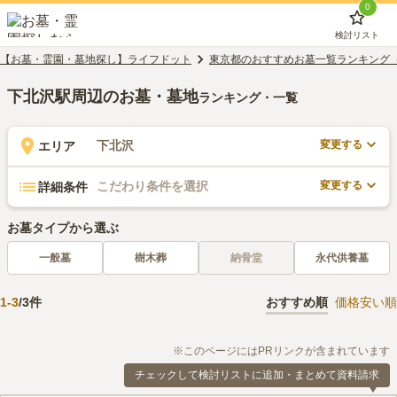
0
検討リスト
【お墓・霊園・墓地探し】ライフドット
東京都のおすすめお墓一覧ランキング
下北沢駅周辺のお墓・墓地
ランキング・一覧
変更する
下北沢
エリア
変更する
こだわり条件を選択
詳細条件
お墓タイプから選ぶ
一般墓
樹木葬
納骨堂
永代供養墓
1
-
3
/
3
件
おすすめ順
価格安い順
※このページにはPRリンクが含まれています
チェックして検討リストに追加・まとめて資料請求