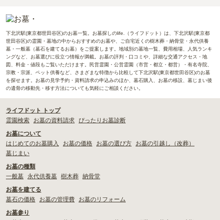
下北沢駅(東京都世田谷区)のお墓一覧。お墓探しのlife.（ライフドット）は、下北沢駅(東京都
世田谷区)の霊園・墓地の中からおすすめのお墓や、ご自宅近くの樹木葬・納骨堂・永代供養
墓・一般墓（墓石を建てるお墓）をご提案します。地域別の墓地一覧、費用相場、人気ランキ
ングなど、お墓選びに役立つ情報が満載。お墓の評判・口コミや、詳細な交通アクセス・地
図、料金・値段もご覧いただけます。民営霊園・公営霊園（市営・都立・都営）・有名寺院、
宗教・宗派、ペット供養など、さまざまな特徴から比較して下北沢駅(東京都世田谷区)のお墓
を探せます。お墓の見学予約・資料請求の申込みのほか、墓石購入、お墓の移設、墓じまい後
の遺骨の移動先・移す方法についても気軽にご相談ください。
ライフドット トップ
霊園検索
お墓の資料請求
ぴったりお墓診断
お墓について
はじめてのお墓購入
お墓の価格
お墓の選び方
お墓の引越し（改葬）
墓じまい
お墓の種類
一般墓
永代供養墓
樹木葬
納骨堂
お墓を建てる
墓石の価格
お墓の管理費
お墓のリフォーム
お墓参り