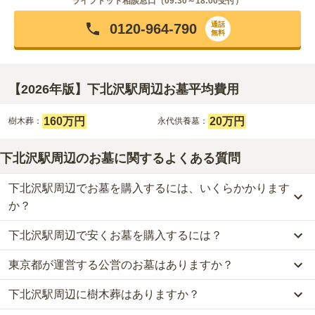
ライフドット相談窓口（
09:30～18:00
受付）
通話
0120-964-790
無料
【2026年版】下北沢駅周辺お墓平均費用
160万円
20万円
樹木葬：
永代供養墓：
下北沢駅周辺のお墓に関するよくある質問
下北沢駅周辺でお墓を購入するには、いくらかかります
か？
下北沢駅周辺で安くお墓を購入するには？
下北沢駅周辺
での購入費用の目安は、
樹木葬が約160万円、永代供
養墓が約20万円
です。
東京都が運営する公営のお墓はありますか？
下北沢駅周辺
で一番安価な
お墓
は、
蔵田山 聖徳寺
の
永代供養墓
で、
樹木葬・納骨堂・永代供養墓は、基本的に墓石代がかからず、永代
20万円
からお求めいただけます。
使用料のみかかります。
下北沢駅周辺に樹木葬はありますか？
下北沢駅周辺
には、公営の霊園の掲載がありません。
一般的に最も費用を抑えられるのは、他の方のご遺骨と一緒に埋葬
一方で、
東京都
内には、県または市区町村が運営する公営の霊園が
する
「合祀墓（ごうしぼ）」
と呼ばれるタイプです。個別のお墓に
なお、お墓によっては以下の費用が別途かかる場合があります。