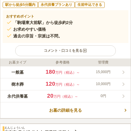
駅から徒歩5分圏内
永代供養プランあり
生前申込できる
おすすめポイント
「駒場東大前駅」から徒歩約2分
お求めやすい価格
過去の宗旨・宗派は不問。
コメント・口コミを見る
お墓タイプ
参考価格
管理費
ライフドット編集部のコメント
京王井の頭線「駒場東大前駅」より徒歩3分、 東急田園都市線
180
一般墓
15,000円
万円（税込）～
「池尻大橋駅」からも徒歩圏で、アクセスは非常に良好です。お
花の購入などできる周辺施設も整っているので、いつでもお参り
120
樹木葬
10,000円
万円（税込）～
に行ける、利便性の高い墓苑です。 施設全体が比較的新しく、
コメントの続きを読む
バリアフリー設計になっているので、足が不自由なかたや車椅子
20
永代供養墓
0円
万円（税込）～
の方も安心です。
口コミ評価
この霊園はまだ誰からも評価されていません。
お墓の詳細を見る
えんじょういん