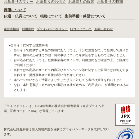
お墓参りのマナー
お墓参りのお供え
お墓参りの服装
お墓参りの時期
葬儀について
仏壇・仏具について
相続について
生前準備・終活について
運営者情報
利用規約
プライバシーポリシー
口コミについて
お問い合わせ
■当サイトに関する注意事項
当サイトで提供する商品の情報にあたっては、十分な注意を払って提供しておりま
すが、情報の正確性その他一切の事項についてを保証をするものではありません。
お申込みにあたっては、提携事業者のサイトや、利用規約をご確認の上、ご自身で
ご判断ください。
当社では各商品のサービス内容及びキャンペーン等に関するご質問にはお答えでき
かねます。提携事業者に直接お問い合わせください。
本ページのいかなる情報により生じた損失に対しても当社は責任を負いません。
なお、本注意事項に定めがない事項は当社が定める「利用規約」 が適用されるもの
とします。
「ライフドット」は、1984年創業の株式会社鎌倉新書（東証プライム上
場、証券コード：6184）が運営しています。
株式会社鎌倉新書は個人情報保護を目的にプライバシーマークを取得してい
ます。