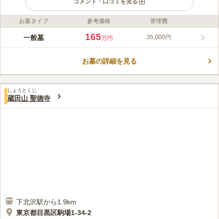
コメント・口コミを見る
お墓タイプ
参考価格
管理費
ライフドット編集部のコメント
小田原線「下北沢駅」から徒歩7分と歩いてお参りできる、森巖
165
一般墓
35,000円
万円
寺墓苑は、下北沢の街に溶けこみ、長い歴史を持ちます。緑豊か
に囲まれ、針供養でも有名な古刹の森巖寺が管理しています。墓
お墓の詳細を見る
苑の中は、全体的にフラットな作りでバリアフリー設計なので、
コメントの続きを読む
車椅子の方でも安心してご利用頂けます。都会の中にありながら
落ち着いた雰囲気を味わうことができます。
口コミ評価
しょうとくじ
この霊園はまだ誰からも評価されていません。
蔵田山 聖徳寺
下北沢駅から1.9km
東京都目黒区駒場1-34-2