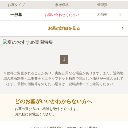
お墓タイプ
参考価格
管理費
ライフドット編集部のコメント
円乗院の創建年代は不詳ですが、1625年までには代田村村民の
一般墓
未掲載
お問い合わせください
菩提寺として創建していたと言われている由緒ある寺院です。
都心でありながら豊かな緑が残されており、丁寧に手入れをされ
お墓の詳細を見る
ています。 墓地の周りは外壁で囲まれていて、住宅地の中にあ
コメントの続きを読む
りながらもプライバシーは守られています。 ゆっくりと故人と
語らうことができるのも嬉しいポイントのひとつです。
口コミ評価
この霊園はまだ誰からも評価されていません。
1
価格は変更されることがあり、実際と異なる場合があります。また、近隣地
域の墓石制作・工事費を元にライフドット独自で算出した価格が一部含まれて
います。最新の価格等を知りたい場合は、資料請求にてご確認ください。
どのお墓がいいかわからない方へ
お墓の選び方のご相談を受付けています。
お気軽にお電話ください。