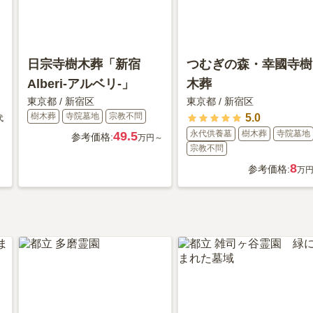
日宗寺樹木葬「新宿
つむぎの森・幸國寺樹
Alberi-アルベリ-」
木葬
東京都
/
新宿区
東京都
/
新宿区
樹木葬
寺院墓地
宗教不問
5.0
代
永代供養墓
樹木葬
寺院墓地
49.5
参考価格:
万円～
宗教不問
8
参考価格:
万