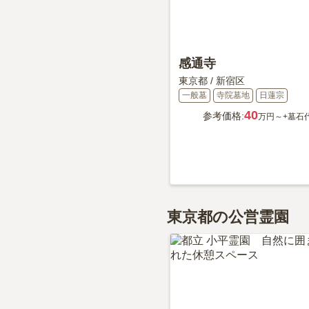
感通寺
東京都
/
新宿区
一般墓
寺院墓地
日蓮宗
40
参考価格:
万円～
+墓石
東京都の公営霊園