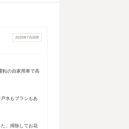
2020年7月
回答
運転の自家用車で高
井戸水もブラシもあ
った。掃除してお花