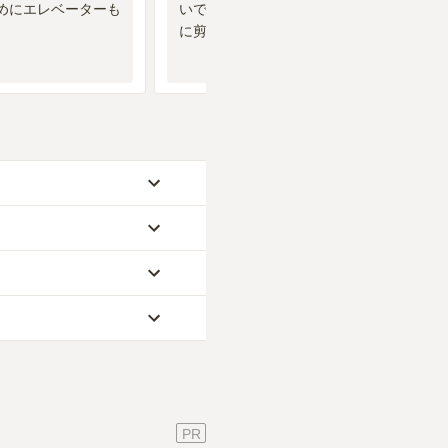
めにエレベーターも
いです。霊園のなかの樹木もまめ
に剪定してもらいたいです。
のは、ご家族が心から
策もしないのでよくわ
いイメージ。」といっ
ださい。