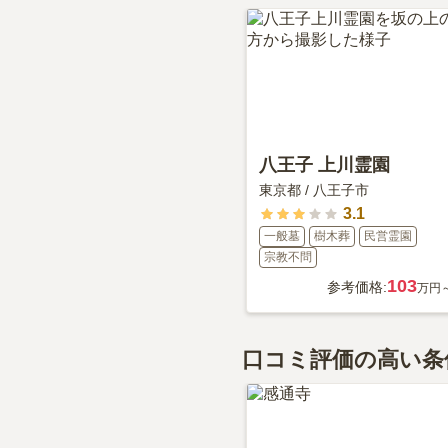
八王子 上川霊園
東京都
/
八王子市
3.1
一般墓
樹木葬
民営霊園
宗教不問
103
参考価格:
万円
口コミ評価の高い条