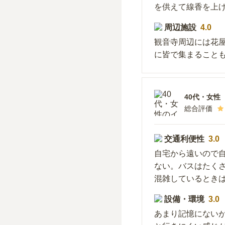
を供えて線香を上
周辺施設
4.0
観音寺周辺には花
に皆で集まること
40代
・
女性
総合評価
交通利便性
3.0
自宅から遠いので
ない。バスはたく
混雑しているとき
設備・環境
3.0
あまり記憶にない