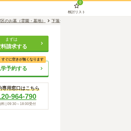
0
検討リスト
宿区のお墓（霊園・墓地）
下落合駅のお墓（霊園・墓地）
観音寺
まずは
資料請求する
、すぐに空きが無くなります
見学予約する
約専用窓口はこちら
120-964-790
料 |
09:30～18:00
受付