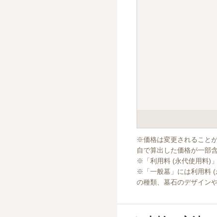
手桶負担料が別途3,00
※価格は変更されること
自で算出した価格が一部含
※「利用料 (永代使用料)
※「一般墓」には利用料 
の種類、墓石のデザイン