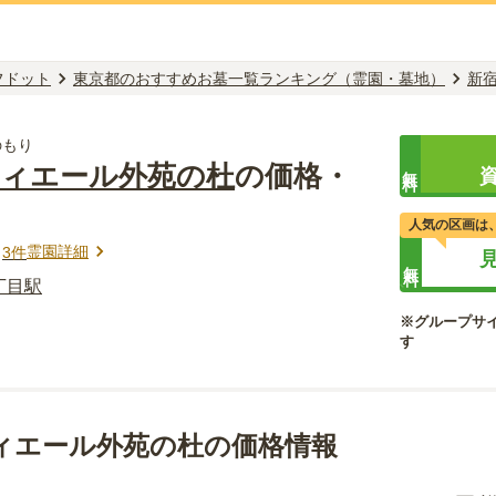
フドット
東京都のおすすめお墓一覧ランキング（霊園・墓地）
新
のもり
ティエール外苑の杜
の価格・
無料
人気の区画は
霊園詳細
ミ
3
件
無料
丁目
駅
※グループサ
す
ィエール外苑の杜の価格情報