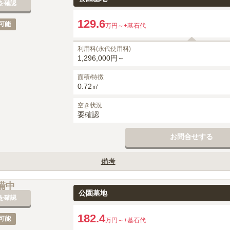
を確認
129.6
可能
万円～
+墓石代
利用料(永代使用料)
1,296,000円～
面積/特徴
0.72㎡
空き状況
要確認
お問合せする
備考
0円かかります。
備中
公園墓地
を確認
182.4
可能
万円～
+墓石代