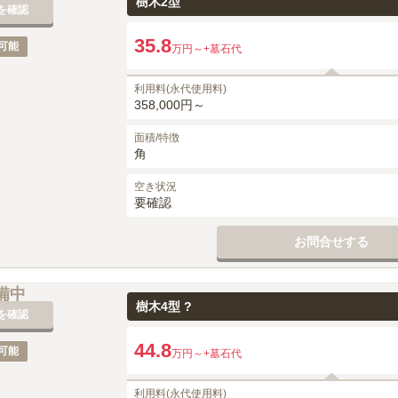
樹木2型
を確認
35.8
可能
万円～
+墓石代
利用料(永代使用料)
358,000円～
面積/特徴
角
空き状況
要確認
お問合せする
備中
樹木4型 ?
を確認
44.8
可能
万円～
+墓石代
利用料(永代使用料)