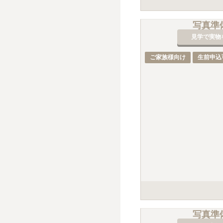
手桶負担料が別途3,00
写真準
見学で実物
ご家族様向け
生前申込
手桶負担料が別途3,00
写真準