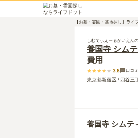
【お墓・霊園・墓地探し】ライ
しむてぃえーるがいえん
養国寺 シム
費用
口コ
3.8
東京都
新宿区
/
四谷三
養国寺 シムテ