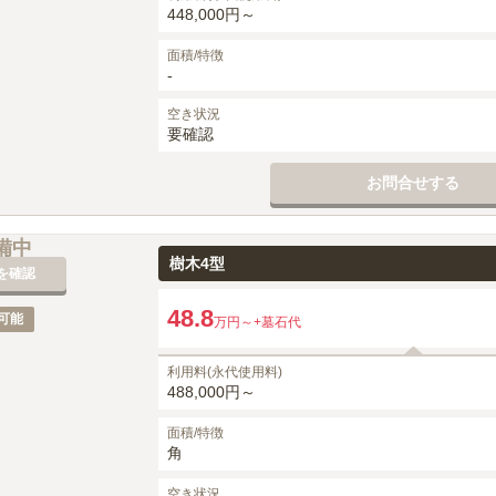
448,000円～
面積/特徴
-
空き状況
要確認
お問合せする
備中
樹木4型
を確認
48.8
可能
万円～
+墓石代
利用料(永代使用料)
488,000円～
面積/特徴
角
空き状況