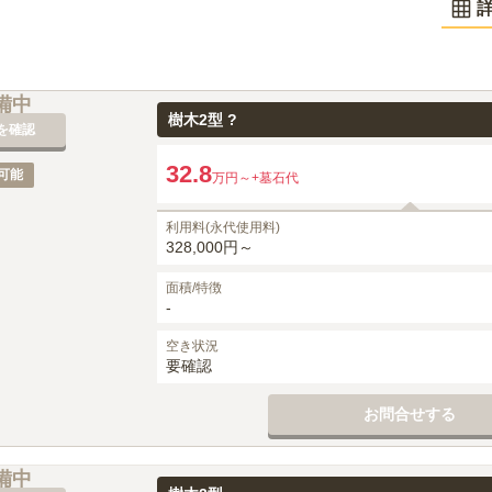
備中
樹木2型 ?
を確認
32.8
可能
万円～
+墓石代
利用料(永代使用料)
328,000円～
面積/特徴
-
空き状況
要確認
お問合せする
備中