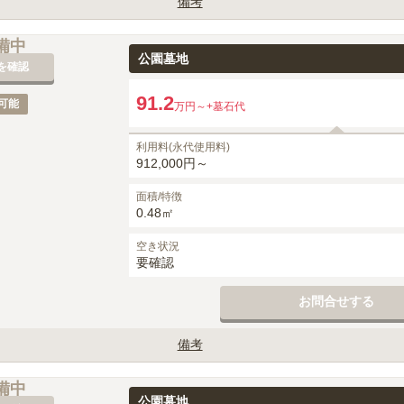
備考
0円かかります。
備中
公園墓地
を確認
91.2
可能
万円～
+墓石代
利用料(永代使用料)
912,000円～
面積/特徴
0.48㎡
空き状況
要確認
お問合せする
備考
0円かかります。
備中
公園墓地