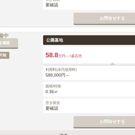
要確認
お問合せする
備中
公園墓地
を確認
58.8
可能
万円～
+墓石代
利用料(永代使用料)
588,000円～
面積/特徴
0.36㎡
空き状況
要確認
お問合せする