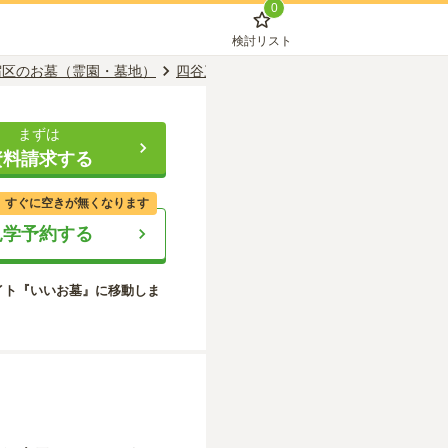
0
検討リスト
宿区のお墓（霊園・墓地）
四谷三丁目駅のお墓（霊園・墓地）
養国
まずは
資料請求する
、すぐに空きが無くなります
見学予約する
イト『いいお墓』に移動しま