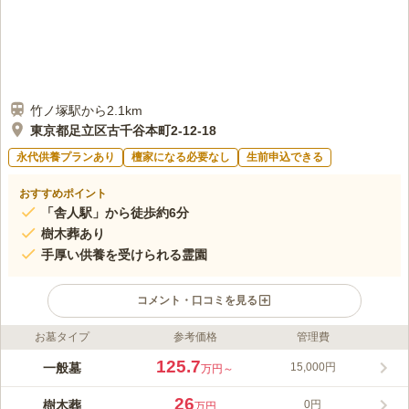
竹ノ塚駅から2.1km
東京都足立区古千谷本町2-12-18
永代供養プランあり
檀家になる必要なし
生前申込できる
おすすめポイント
「舎人駅」から徒歩約6分
樹木葬あり
手厚い供養を受けられる霊園
コメント・口コミを見る
お墓タイプ
参考価格
管理費
ライフドット編集部のコメント
足立メモリアルガーデンは、足立区古千谷本町の浄光寺が管理す
125.7
一般墓
15,000円
万円～
る寺院墓地です。周囲は閑静な住宅街に囲まれています。日中で
も心静かにお真理することができます。歴史あるお寺のご住職や
26
樹木葬
0円
万円