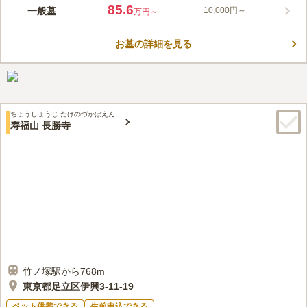
正楽寺墓苑では、阿弥陀如来立像を台座の上に安置している合同
85.6
一般墓
10,000円～
万円～
埋葬墓もあり、遺骨を5年間壺のまま安置した後に合同埋葬の対
応もしております。 また珍しい「壁墓地」があり、こちらは墓
お墓の詳細を見る
石代がかからない工夫がされており、壁面にお骨を安置するスペ
コメントの続きを読む
ースが用意されていますので、費用を安く済ませることができる
のが魅力の一つです。
口コミ評価
この霊園はまだ誰からも評価されていません。
ちょうしょうじ たけのづかぼえん
寿福山 長勝寺
竹ノ塚駅から768m
東京都足立区伊興3-11-19
ペット供養できる
生前申込できる