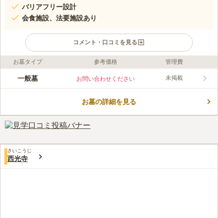
バリアフリー設計
会食施設、法要施設あり
コメント・口コミを見る
お墓タイプ
参考価格
管理費
ライフドット編集部のコメント
管理運営は浄土宗の正安寺ですが、宗旨・宗教問わず誰でも利用
一般墓
未掲載
お問い合わせください
することができます。霊園内の礼拝堂では法要施設や会食施設が
完備されていて便利です。 駅から少し距離がありますが、駅か
お墓の詳細を見る
らバスでのアクセスも可能です。 また駐車場も完備されている
コメントの続きを読む
ので、お車でのお越しも可能です。 霊園内はバリアフリー設計
で、身体障害者用トイレも完備されているため高齢の方やお体の
口コミ評価
不自由な方でも安心してお参りできます
3.2
みんなの評価
口コミ
1
件
お墓まいりの後には家族でゆっくり食事ができるお店が何軒かあ
30代
女性
さいこうじ
るので活用させてもらっています。またお花屋さんも近くにあるので便利
西光寺
だなと思います。
口コミの続きを読む