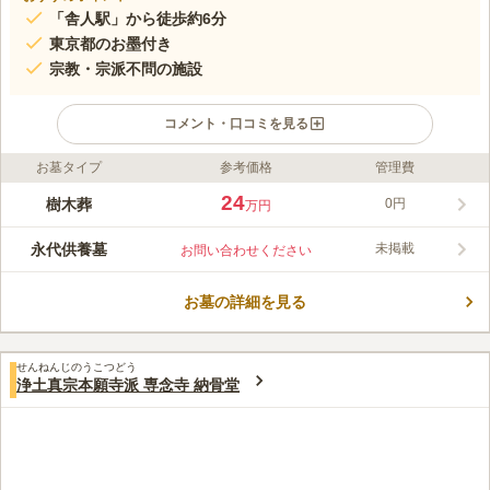
「舎人駅」から徒歩約6分
東京都のお墨付き
宗教・宗派不問の施設
コメント・口コミを見る
お墓タイプ
参考価格
管理費
ライフドット編集部のコメント
東京都から公共性の高い霊園として公益霊園の認証を受けてい
24
樹木葬
0円
万円
る、比較的新し目の霊園です。近隣の墓地と比較しても、平米あ
たりの単価が低めに抑えられています。洋型専用区画、ゆとり区
永代供養墓
未掲載
お問い合わせください
などから手頃な区画を選ぶことができます。閑静な住宅街になか
コメントの続きを読む
にあり、管理も行き届いているのでいつでも綺麗で、心落ち着く
お参りができます。
お墓の詳細を見る
口コミ評価
3.3
みんなの評価
口コミ
1
件
周辺は住宅地でご飯を食べたりするようなところは近所にないの
30代
女性
せんねんじのうこつどう
で不便です。スーパーは近くにあります。ついでに寄れるようなとこはは
浄土真宗本願寺派 専念寺 納骨堂
ないです。
口コミの続きを読む