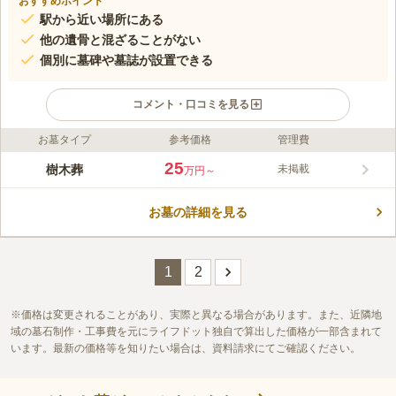
おすすめポイント
駅から近い場所にある
他の遺骨と混ざることがない
個別に墓碑や墓誌が設置できる
コメント・口コミを見る
お墓タイプ
参考価格
管理費
ライフドット編集部のコメント
周囲に幼稚園があって、明るい雰囲気がある浄光寺 ガーデン型
25
樹木葬
未掲載
万円～
樹木葬は、通常の樹木葬とは違って琉球ガラス製骨壷であるクク
ルチアに遺骨を納めて埋葬するスタイルを採用していますので、
お墓の詳細を見る
他の方の遺骨と混ざることがありません。会食施設があって法要
コメントの続きを読む
施設もあるので、様々なニーズで利用可能です。バリアフリーに
最大限考慮していることから、車椅子の方でもお参りしやすくな
口コミ評価
っています。
この霊園はまだ誰からも評価されていません。
1
2
価格は変更されることがあり、実際と異なる場合があります。また、近隣地
域の墓石制作・工事費を元にライフドット独自で算出した価格が一部含まれて
います。最新の価格等を知りたい場合は、資料請求にてご確認ください。