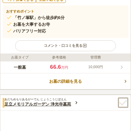
おすすめポイント
「竹ノ塚駅」から徒歩約6分
お墓を大事するお寺
バリアフリー対応
コメント・口コミを見る
お墓タイプ
参考価格
管理費
ライフドット編集部のコメント
寺院に隣接する竹ノ塚墓苑には、一般墓の他に永代供養墓の「万
66.6
一般墓
10,000円
万円
光の塔」、動物供養塔「慈生塚」があります。 境内には開基で
ある宮城清左衛門の先祖の主家にあたる、里見と北条の戦いで落
お墓の詳細を見る
命した千葉次郎勝胤公の首塚とされる墓もあります。 近くには
コメントの続きを読む
スーパーや、ファミレスもあるので、お墓参りの際のお花の購入
や、参拝後のお食事などにも困る事がないです。
口コミ評価
あだちめもりあるがーでん じょうこうじぼえん
この霊園はまだ誰からも評価されていません。
足立メモリアルガーデン 浄光寺墓苑