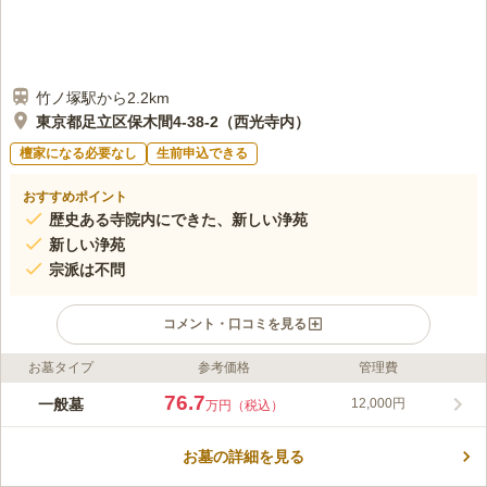
竹ノ塚駅から2.2km
東京都足立区保木間4-38-2（西光寺内）
檀家になる必要なし
生前申込できる
おすすめポイント
歴史ある寺院内にできた、新しい浄苑
新しい浄苑
宗派は不問
コメント・口コミを見る
お墓タイプ
参考価格
管理費
ライフドット編集部のコメント
浄土宗の寺院である西光寺が浄苑を管理しており、江戸時代初期
76.7
一般墓
12,000円
万円（税込）
の創建といわれています。 また現在では荒綾八十八ヶ所霊場掛
番所にもなっています。 平安時代の高僧である智證大師の作と
お墓の詳細を見る
いわれる不動尊が、境内ある不動堂に安置されています。 在来
コメントの続きを読む
仏教であれば宗派も問わないので、気楽にご相談いただくことが