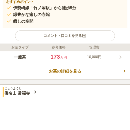
おすすめポイント
伊勢崎線「竹ノ塚駅」から徒歩5分
緑豊かな癒しの寺院
癒しの空間
コメント・口コミを見る
お墓タイプ
参考価格
管理費
ライフドット編集部のコメント
伊勢崎線「竹ノ塚駅」から徒歩5分、東武スカイツリーライン
173
一般墓
10,000円
万円
「竹ノ塚駅」西口より徒歩約7分と各駅からのアクセスも抜群な
霊園です。慶長18年（1614年）に浅草鳥越に創建され、南昌山
お墓の詳細を見る
と号します。東海道五十三次で有名な安藤広重の墓もあるので、
コメントの続きを読む
お参り後の散策も楽しめます。また、池には鯉がいたり、様々な
植物が植えられているので、癒されながらお参り頂けます。
口コミ評価
じょうふくじ
この霊園はまだ誰からも評価されていません。
佛名山 常福寺