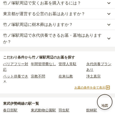
竹ノ塚駅周辺で安くお墓を購入するには？
竹ノ塚駅周辺
での購入費用の目安は、
一般墓が約264万円、樹木葬
が約34万円、納骨堂が約31万円、永代供養墓が約71万円
です。
東京都が運営する公営のお墓はありますか？
竹ノ塚駅周辺
で一番安価な
お墓
は、
満願寺 永代供養墓・樹木葬
の
永
一般墓を建てる場合は、「永代使用料（土地代）」と「墓石代」の
代供養墓
で、
11万円
からお求めいただけます。
2つが主な費用となります。
竹ノ塚駅周辺に樹木葬はありますか？
竹ノ塚駅周辺
には、公営の霊園の掲載がありません。
一般的に最も費用を抑えられるのは、他の方のご遺骨と一緒に埋葬
竹ノ塚駅周辺
の一般墓の永代使用料の平均は
98万円
で、墓石代は
東
一方で、
東京都
内には、県または市区町村が運営する公営の霊園が
する
「合祀墓（ごうしぼ）」
と呼ばれるタイプです。個別のお墓に
京都の平均
166.9万円
です。いずれも区画の広さや墓石の大きさ・
竹ノ塚駅周辺で永代供養できるお墓・墓地はあります
竹ノ塚駅周辺
には、
6
件の樹木葬があります。
16
件あります。
比べて省スペースで管理の手間がかからないため、費用が安く設定
素材によって変わります。
詳しくは、
竹ノ塚駅周辺
の樹木葬の一覧
をご覧ください。
か？
されています。
樹木葬・納骨堂・永代供養墓は、基本的に墓石代がかからず、永代
公営霊園は民営の霊園と異なり、契約にあたって応募資格が設けら
価格の目安は、1名あたり5万円〜30万円程度です。
使用料のみかかります。
竹ノ塚駅周辺
には、永代供養できるお墓・墓地が
14
件あります。
れているケースがほとんどです。
こだわり条件から
竹ノ塚駅周辺
のお墓を探す
詳しくは、
竹ノ塚駅周辺
の永代供養の一覧
をご覧ください。
主な条件として、遺骨がすでにある、該当の市区町村に一定年数以
竹ノ塚駅周辺
で安価なお墓を探したい場合は、
価格の安い順
で並び
なお、お墓によっては以下の費用が別途かかる場合があります。
バリアフリー対
年間管理費なし
管理人常駐
永代供養プラン
上住んでいるなどが挙げられます。
替えてお墓を探すのがおすすめです。
・
開眼法要の費用
：お墓を新しく建てた際に行う儀式のための費
応
あり
条件を満たさない場合は、申し込み自体ができないことも多いた
用。僧侶に渡すお布施がかかります。
め、事前の確認が重要です。
ペット供養でき
宗教不問
在来仏教
浄土真宗
・
納骨式の費用
：お墓に遺骨を納める儀式のための費用。僧侶に渡
契約条件の詳細は、各霊園のページをご確認いただくか、資料請求
る
すお布施、会食などの費用がかかります。
よりお問い合わせください。
お墓の条件を全て表示
・
年間管理費
：お墓の管理費。契約後、毎年発生するケースがあり
曹洞宗
真言宗
日蓮宗
浄土宗
ます。
樹木葬
納骨堂
永代供養墓
民営霊園
寺院墓地
1人用区画あり
2人用区画あり
3人用区画あり
東武伊勢崎線の駅一覧
正確な費用は、区画や石材の選び方によって大きく変わるため、見
地図
春日部駅
東武動物公園駅
羽生駅
館林駅
積もりを取るまで確定しません。