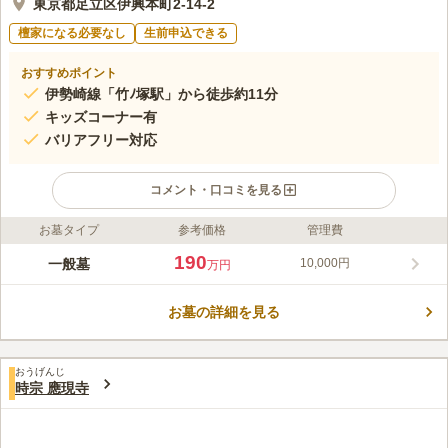
東京都足立区伊興本町2-14-2
檀家になる必要なし
生前申込できる
おすすめポイント
伊勢崎線「竹ﾉ塚駅」から徒歩約11分
キッズコーナー有
バリアフリー対応
コメント・口コミを見る
お墓タイプ
参考価格
管理費
ライフドット編集部のコメント
昔ながらのお寺が多く残る寺町エリアにある専念寺墓苑です。最
190
一般墓
10,000円
万円
寄りの「竹ノ塚駅」から徒歩11分、バスで行くこともできるので
アクセス良好です。全区画平坦地のバリアフリー設計で、エレベ
お墓の詳細を見る
ーターも設置され、キッズコーナーも設けられているので、安心
コメントの続きを読む
してお参りすることができます。宗教・宗派不問で継承者がいな
い方でもお申し込みできます。
口コミ評価
おうげんじ
この霊園はまだ誰からも評価されていません。
時宗 應現寺