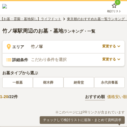
0
検討リスト
【お墓・霊園・墓地探し】ライフドット
東京都のおすすめお墓一覧ランキング
竹ノ塚駅周辺のお墓・墓地
ランキング・一覧
変更する
竹ノ塚
エリア
変更する
こだわり条件を選択
詳細条件
お墓タイプから選ぶ
一般墓
樹木葬
納骨堂
永代供養墓
1
-
20
/
22
件
おすすめ順
価格安い順
※このページにはPRリンクが含まれています
チェックして検討リストに追加・まとめて資料請求