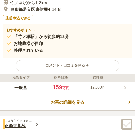
竹ノ塚駅から1.2km
東京都足立区東伊興4-14-8
生前申込できる
おすすめポイント
「竹ノ塚駅」から徒歩約12分
お地蔵様が目印
整理されている
コメント・口コミを見る
お墓タイプ
参考価格
管理費
ライフドット編集部のコメント
千住インターから程近く、お車でくるにもアクセス至便です。
159
一般墓
12,000円
万円
近くには川が流れていて、土手もあるので散歩をするには最適
で、春は桜が満開になるととても綺麗で、人もたくさん集まりま
お墓の詳細を見る
す。 山門前には可愛らしいお地蔵様が寺院の目印となり、境内
コメントの続きを読む
のあちこちにも隠れています。 地域に密着しているので、親し
みやすい雰囲気のあるお寺です。
口コミ評価
しょうらくじぼえん
この霊園はまだ誰からも評価されていません。
正楽寺墓苑