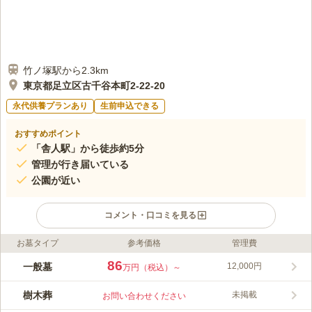
竹ノ塚駅から2.3km
東京都足立区古千谷本町2-22-20
永代供養プランあり
生前申込できる
おすすめポイント
「舎人駅」から徒歩約5分
管理が行き届いている
公園が近い
コメント・口コミを見る
お墓タイプ
参考価格
管理費
ライフドット編集部のコメント
最寄りの「舎人駅」からは徒歩5分とアクセス抜群で、住宅街に
86
一般墓
12,000円
万円（税込）～
ある静観なたたづまいですが、交通量は比較的少なく、人通りが
あるので安心して入りやすい「全学寺」は、浄土宗の寺院で緑に
樹木葬
未掲載
お問い合わせください
囲まれた歴史と由緒ある格調高い名刹です。 また都立舎人公園
コメントの続きを読む