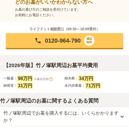
どのお墓がいいかわからない方へ
お墓の選び方のご相談を受付けています。
お気軽にお電話ください。
ライフドット相談窓口（
09:30～18:00
受付）
通話
0120-964-790
無料
【2026年版】竹ノ塚駅周辺お墓平均費用
98万円
34万円
一般墓：
樹木葬：
※墓石代別
?
31万円
71万円
納骨堂：
永代供養墓：
竹ノ塚駅周辺のお墓に関するよくある質問
竹ノ塚駅周辺でお墓を購入するには、いくらかかります
か？