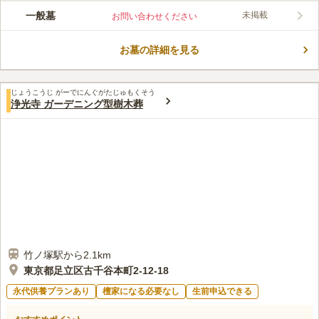
東武伊勢崎線「竹ノ塚駅」から徒歩約17分、バスでのアクセスも
一般墓
未掲載
お問い合わせください
良好です。駐車場が完備されているため、お車でもお参りしやす
い寺院墓地です。足立区の中でも寺院が多く集まるスポットに位
お墓の詳細を見る
置しており、周囲には住宅や学校などがあって穏やかな雰囲気で
コメントの続きを読む
す。すぐそばに幼稚園も併設されています。日当たりの良い明る
い墓地です。
口コミ評価
じょうこうじ がーでにんぐがたじゅもくそう
この霊園はまだ誰からも評価されていません。
浄光寺 ガーデニング型樹木葬
竹ノ塚駅から2.1km
東京都足立区古千谷本町2-12-18
永代供養プランあり
檀家になる必要なし
生前申込できる