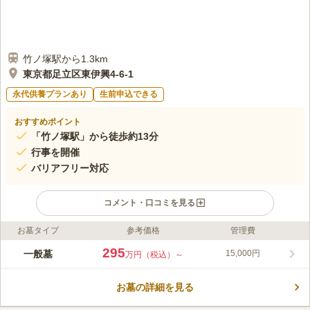
竹ノ塚駅から1.3km
東京都足立区東伊興4-6-1
永代供養プランあり
生前申込できる
おすすめポイント
「竹ノ塚駅」から徒歩約13分
行事を開催
バリアフリー対応
コメント・口コミを見る
お墓タイプ
参考価格
管理費
ライフドット編集部のコメント
東武スカイツリーライン「竹ノ塚駅」から徒歩圏内の真宗大谷派
295
一般墓
15,000円
万円（税込）～
寺院の周辺は震災と戦災で多くの寺院が集まり、「てらまち」と
呼ばれています。 常福寺では様々な行事を主催しており、ふれ
お墓の詳細を見る
あい道場やお経の練習会、常福寺旅行会などを通じて檀家や地域
コメントの続きを読む
の人々との交流を大切にしています。 2010年には客殿庫裡の建