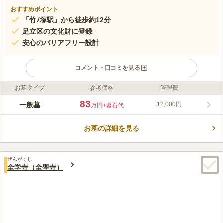
おすすめポイント
「竹ﾉ塚駅」から徒歩約12分
足立区の文化財に登録
安心のバリアフリー設計
コメント・口コミを見る
お墓タイプ
参考価格
管理費
ライフドット編集部のコメント
1611年に造られましたが、関東大震災で被災し、昭和3年に現在
83
一般墓
12,000円
万円
+墓石代
地に移転しました。寺内には、江戸時代に活躍した人物の歌碑な
どがあり、区の文化財にも指定されている歴史的な寺院です。駅
お墓の詳細を見る
からのアクセスも良く、バリアフリー設計になっているので、高
コメントの続きを読む
齢の方がいても安心です。 駐車場も完備していますので、お車
でのお越しもできます。
口コミ評価
ぜんがくじ
3.9
みんなの評価
口コミ
3
件
全学寺（全學寺）
管理されていて清潔感はある。前に比べるとやや落ちた感じもあ
50代
男性
る。しかし全体的によく行き届いている もう少し広いといい。
口コミの続きを読む