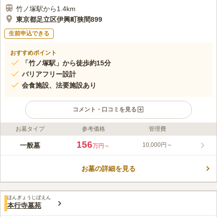
竹ノ塚駅から1.4km
東京都足立区伊興町狭間899
生前申込できる
おすすめポイント
「竹ノ塚駅」から徒歩約15分
バリアフリー設計
会食施設、法要施設あり
コメント・口コミを見る
お墓タイプ
参考価格
管理費
ライフドット編集部のコメント
正安寺は浄土宗の寺院で、信楽山涅槃院と号します。山門の右手
156
一般墓
10,000円～
万円～
にある「与楽観音像」は、人々が失敗や病気から少しでも早く起
き上がれるようにという願いから「おきあがり観音像」として知
お墓の詳細を見る
られています。 会食施設、法要施設完備している為、施設内で
コメントの続きを読む
行事を執り行うことができます。 また寺院内はバリアフリー設
計になっている為、車いすの方でも安心してお参りができます。
口コミ評価
ほんぎょうじぼえん
この霊園はまだ誰からも評価されていません。
本行寺墓苑