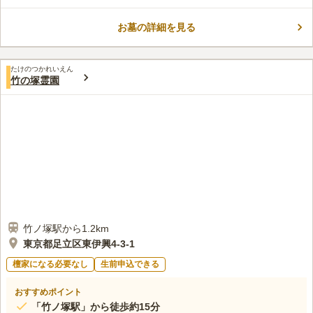
とても静かな場所にあります 駐車場も完備しているため、車で
コメントの続きを読む
も安心してお参りできます。 浄土真宗本願寺派の寺院ですが、
納骨する方の宗派は問われません。
お墓の詳細を見る
口コミ評価
この霊園はまだ誰からも評価されていません。
たけのつかれいえん
竹の塚霊園
竹ノ塚駅から1.2km
東京都足立区東伊興4-3-1
檀家になる必要なし
生前申込できる
おすすめポイント
「竹ノ塚駅」から徒歩約15分