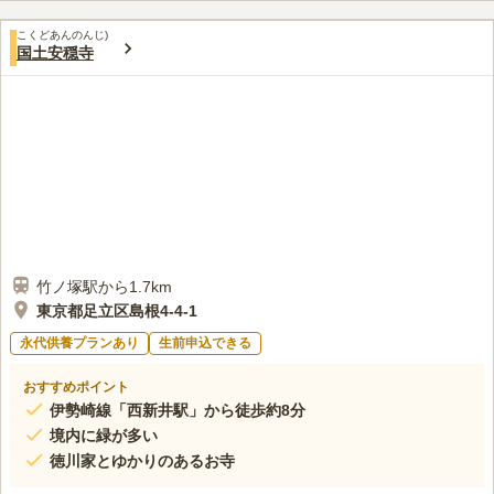
できます。
口コミ評価
こくどあんのんじ)
3.5
みんなの評価
口コミ
1
件
国土安穏寺
お墓参り途中で、自宅近くのスーパーでお供え物、お花を購入
50代
男性
し、お線香のみ、お墓で購入をする。食事は、お墓近くのココスを利用す
る。
口コミの続きを読む
竹ノ塚駅から1.7km
東京都足立区島根4-4-1
永代供養プランあり
生前申込できる
おすすめポイント
伊勢崎線「西新井駅」から徒歩約8分
境内に緑が多い
徳川家とゆかりのあるお寺