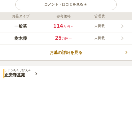
コメント・口コミを見る
お墓タイプ
参考価格
管理費
ライフドット編集部のコメント
山梨県北杜市にある寺院墓地です。武田信玄公戦勝祈願所として
114
一般墓
未掲載
万円～
知られ山梨県のとても雄大な自然に囲まれています。墓地周辺の
野原は一面が茂みに覆われ鮮やかな緑が美しい環境です。遠方に
25
樹木葬
未掲載
万円～
は八ヶ岳を眺めることができます。周囲は暖かさと懐かしさを感
コメントの続きを読む
じる民家がたたずみ、穏やかな気持ちにさせてくれます。寺院墓
地でありながら宗教不問です。誰でもお墓を建てることができま
お墓の詳細を見る
口コミ評価
す。
この霊園はまだ誰からも評価されていません。
しょうあんじぼえん
正安寺墓苑