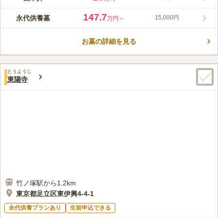
僧侶による手厚い供養をうけられ安心できます。花壇や木々が植
コメントの続きを読む
栽され、キレイに管理されています。区画にはガーデニング型の
147.7
永代供養墓
15,000円
万円～
樹木葬や、永代供養付有期限墓地などを取り扱っています。
口コミ評価
この霊園はまだ誰からも評価されていません。
お墓の詳細を見る
とうようじ
東陽寺
竹ノ塚駅から1.2km
東京都足立区東伊興4-4-1
永代供養プランあり
生前申込できる