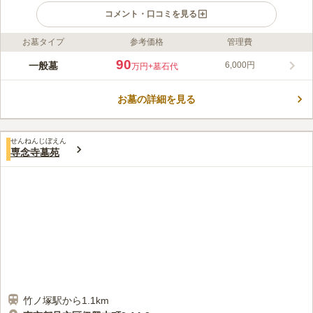
コメント・口コミを見る
お墓タイプ
参考価格
管理費
ライフドット編集部のコメント
国土安穏寺は「西新井駅」から徒歩10分ほどの所に位置し、駐車
90
一般墓
6,000円
万円
+墓石代
場も完備しておりアクセスの良さが特徴です。 1410年創建の古
刹で、徳川家から葵の寺紋を許可され朱印を賜り、歴代将軍が位
お墓の詳細を見る
牌所や御膳所として立ち寄ったお寺としても有名です。 本堂は
コメントの続きを読む
1931年に建造されたもので、趣のある造りをしており、鐘楼や
仮宝蔵などが戦争で燃えずに現存しています。 来訪された際に
口コミ評価
は歴史を感じて楽しむことができます。
せんねんじぼえん
この霊園はまだ誰からも評価されていません。
専念寺墓苑
竹ノ塚駅から1.1km