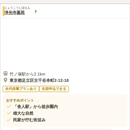
て替え工事をして、バリアフリー対応となり、車いすの方や年配
口コミ評価
の方にも安心してご利用いただけます。
じょうこうじぼえん
この霊園はまだ誰からも評価されていません。
浄光寺墓苑
竹ノ塚駅から2.1km
東京都足立区古千谷本町2-12-18
永代供養プランあり
生前申込できる
おすすめポイント
「舎人駅」から徒歩圏内
雄大な自然
民家が佇む街並み