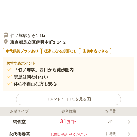
竹ノ塚駅から1.1km
東京都足立区伊興本町2-14-2
永代供養プランあり
檀家になる必要なし
生前申込できる
おすすめポイント
「竹ノ塚駅」西口から徒歩圏内
宗派は問われない
体の不自由な方も安心
コメント・口コミを見る
お墓タイプ
参考価格
管理費
ライフドット編集部のコメント
平成25年10月に完成した、浄土真宗本願寺派寺院 専念寺の納骨
31
納骨堂
0円
万円〜
堂。 「竹ノ塚駅」から徒歩15分、最寄りバス停からも徒歩5分と
交通が便利です。 足立区竹ノ塚寺町の一角、都内にありながら
永代供養墓
未掲載
お問い合わせください