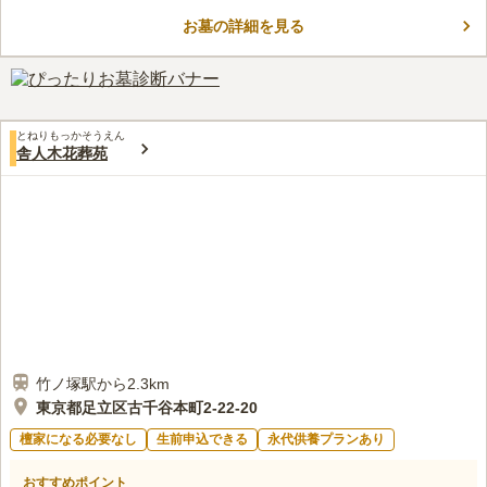
が近いので、お参り後に立ち寄り散策をすることができるのもお
すすめの一つです。
お墓の詳細を見る
口コミ評価
この霊園はまだ誰からも評価されていません。
とねりもっかそうえん
舎人木花葬苑
竹ノ塚駅から2.3km
東京都足立区古千谷本町2-22-20
檀家になる必要なし
生前申込できる
永代供養プランあり
おすすめポイント