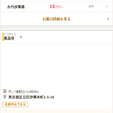
(切妻造棧瓦葺四脚門)は、足立区有形文化財に登録されている
15
永代供養墓
0円
万円～
「足立区内最古(江戸時代初期)」の木造建築物です。 墓所には一
コメントの続きを読む
般的な家族墓の他に、永代供養墓や納骨供養施設、そしてペット
納骨供養施設もあり、多様なニーズに応じて埋葬方法をお選びい
お墓の詳細を見る
口コミ評価
ただくことができます。
この霊園はまだ誰からも評価されていません。
とうがくじ
東岳寺
竹ノ塚駅から663m
東京都足立区伊興本町1-5-16
生前申込できる