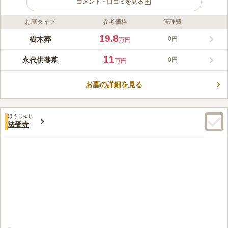
コメント・口コミを見る
お墓タイプ
参考価格
管理費
ライフドット編集部のコメント
満願寺は「迦羅陀山千蔵院満願寺」と号し、御本尊は延命地蔵菩
19.8
樹木葬
0円
万円
薩です。ライフスタイルの多様化に合わせて、永代供養墓や永代
供養付きの区画を2018年にオープンしました。宗旨宗派を問わ
11
永代供養墓
0円
万円
ず、すべてのお墓が年間管理費・護持会費も不要なのにも関わら
コメントの続きを読む
ず、満願寺が責任を持って供養・管理してくれるので、安心して
お任せいただけます。
お墓の詳細を見る
口コミ評価
3.5
みんなの評価
口コミ
2
件
ちょっと狭く古びた墓地ではあるが 新しく永代供養のエリアが
60代
女性
ほうじゅじ
できている。 周りの環境は環七と都道の交差点で、同敷地内には幼稚園も
法受寺
あって人や車の往来があるので 墓地という陰湿なイメージが少し和らい
でいた。 近くにはショッピングセンターのArioがある。
口コミの続きを読む