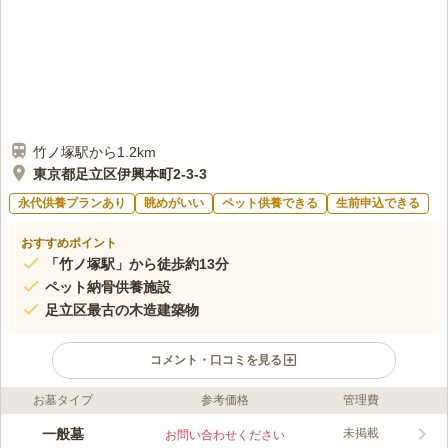
竹ノ塚駅から1.2km
東京都足立区伊興本町2-3-3
永代供養プランあり
眺めがいい
ペット供養できる
生前申込できる
おすすめポイント
「竹ノ塚駅」から徒歩約13分
ペット納骨供養施設
足立区最古の木造建築物
コメント・口コミを見る
お墓タイプ
参考価格
管理費
ライフドット編集部のコメント
足立区内に僅か二ヶ寺しかない時宗のお寺の一つで、総本山は神
一般墓
未掲載
お問い合わせください
奈川県藤沢市にある無量光院清浄光寺(通称：遊行寺)です。 山門