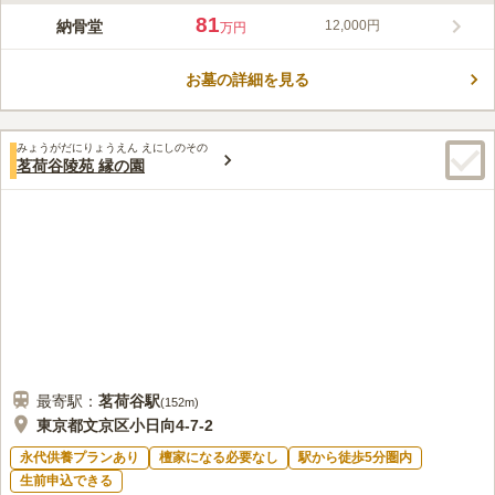
本駒込陵苑は東京都文京区にあり、十方寺運営の2019年1月にオ
81
納骨堂
12,000円
万円
ープンした納骨堂です。とても綺麗な納骨堂で管理が行き届いて
おり、ロビー・参拝ブース・休憩所まで落ち着いた暖かな雰囲気
お墓の詳細を見る
です。美しい本堂と綺麗なエントランスがあり、ソファやテーブ
コメントの続きを読む
ルでごゆっくりと寛ぐことができます。地震に備え、免震工法を
採用しているので安心です。
口コミ評価
みょうがだにりょうえん えにしのその
4.8
みんなの評価
口コミ
4
件
茗荷谷陵苑 縁の園
駅から2～3分ほどで行くことができます。道は平坦で歩きやすい
50代
女性
です。 お花もお線香の用意もいらないので、気軽に行けて良かったです。
口コミの続きを読む
最寄駅：
茗荷谷
駅
(
152m
)
東京都文京区小日向4-7-2
永代供養プランあり
檀家になる必要なし
駅から徒歩5分圏内
生前申込できる