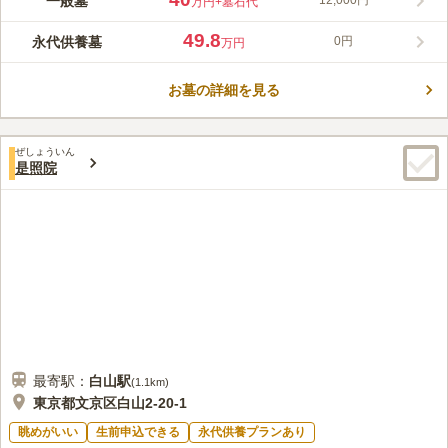
一般墓
12,000円
万円
+墓石代
「後楽園駅」から徒歩約10分、東京メトロ有楽町線「江戸川橋
駅」から徒歩圏内というアクセスの良さも魅力です。 本殿は明
49.8
永代供養墓
0円
万円
るい作りになっており、荘厳な雰囲気です。 法要施設が完備さ
コメントの続きを読む
れているため、年回法要などの際には、落ち着いて心ゆくまで故
人を偲ぶことができます。
お墓の詳細を見る
口コミ評価
この霊園はまだ誰からも評価されていません。
ぜしょういん
是照院
最寄駅：
白山
駅
(
1.1km
)
東京都文京区白山2-20-1
眺めがいい
生前申込できる
永代供養プランあり