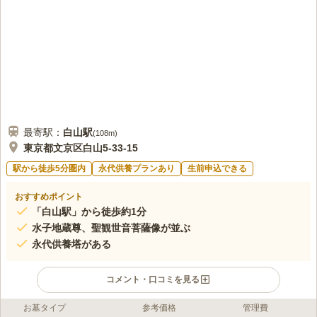
き便利ですね。また、歩いて5分以内には、法事などにも利用できる飲食店
もありたいへん便利ですね。
口コミの続きを読む
最寄駅：
白山
駅
(
108m
)
東京都文京区白山5-33-15
駅から徒歩5分圏内
永代供養プランあり
生前申込できる
おすすめポイント
「白山駅」から徒歩約1分
水子地蔵尊、聖観世音菩薩像が並ぶ
永代供養塔がある
コメント・口コミを見る
お墓タイプ
参考価格
管理費
ライフドット編集部のコメント