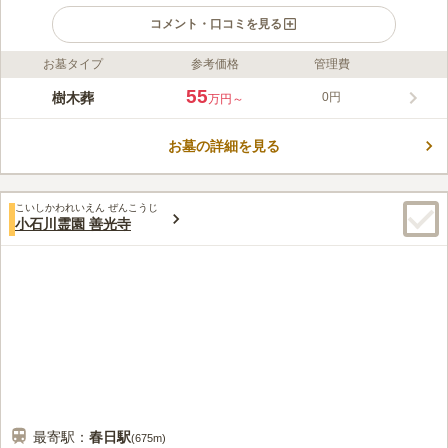
コメント・口コミを見る
お墓タイプ
参考価格
管理費
ライフドット編集部のコメント
長源寺内にある「プレミアム本駒込皓映樹木葬墓地」は、明るい
55
樹木葬
0円
万円～
ながらも落ち着いた雰囲気に包まれており、故人を優しく見守り
ます。徒歩、公共交通機関ともにアクセス至便で、思い立ったと
お墓の詳細を見る
きにすぐ会いに行けます。遺骨は33年間個別に供養され、33年
コメントの続きを読む
後に合祀墓に移され、永代にわたり寺院によって供養されます。
1区画に4名まで埋葬可能なので、家族のお墓として使用できる永
口コミ評価
代供養付きの樹木葬墓地です。
こいしかわれいえん ぜんこうじ
この霊園はまだ誰からも評価されていません。
小石川霊園 善光寺
最寄駅：
春日
駅
(
675m
)