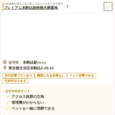
ぷれみあむほんこまごめこうえいじゅもくそうぼち
プレミアム本駒込皓映樹木葬墓地
最寄駅：
本駒込
駅
(
664m
)
東京都文京区本駒込2-20-10
永代供養プランあり
檀家になる必要なし
ペット供養できる
生前申込できる
おすすめポイント
アクセス抜群の立地
管理費がかからない
ペットも一緒に埋葬できる