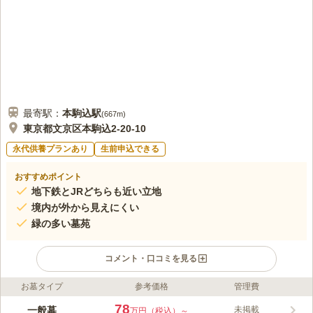
最寄駅：
本駒込
駅
(
667m
)
東京都文京区本駒込2-20-10
永代供養プランあり
生前申込できる
おすすめポイント
地下鉄とJRどちらも近い立地
境内が外から見えにくい
緑の多い墓苑
コメント・口コミを見る
お墓タイプ
参考価格
管理費
ライフドット編集部のコメント
長源寺の周りには他に多くの寺院が立ち並んでおり、入り口から
78
一般墓
未掲載
万円（税込）～