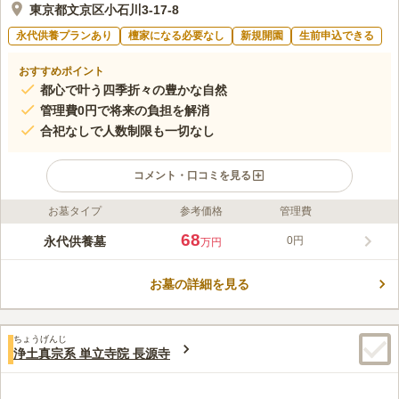
東京都文京区小石川3-17-8
永代供養プランあり
檀家になる必要なし
新規開園
生前申込できる
おすすめポイント
都心で叶う四季折々の豊かな自然
管理費0円で将来の負担を解消
合祀なしで人数制限も一切なし
コメント・口コミを見る
お墓タイプ
参考価格
管理費
ライフドット編集部のコメント
四百年の歴史を紡ぐ小石川霊園 善光寺は、都心にありながら豊
68
永代供養墓
0円
万円
かな緑に包まれた静謐な寺院です。「春日駅」から徒歩約7分と
アクセス抜群で、宗派を問わずどなたでも安心してご利用いただ
お墓の詳細を見る
けます。年間管理費や寄付金も一切不要なため、次世代に負担を
コメントの続きを読む
かける心配もありません。 境内に建つ永代供養墓『燈』は、永
代にわたって他の方と合祀されない完全個室型のお墓です。人数
口コミ評価
制限がなくご家族皆様で眠ることができ、伝統的なお墓と同じよ
ちょうげんじ
この霊園はまだ誰からも評価されていません。
浄土真宗系 単立寺院 長源寺
うに個別にお参りいただける安心の供養をご提供いたします。