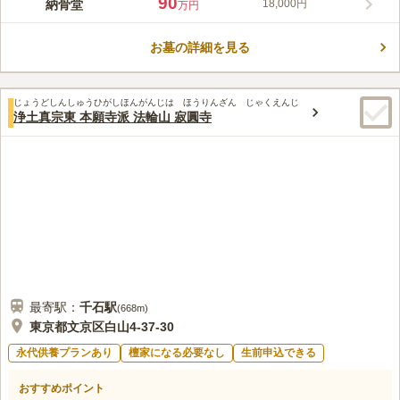
90
納骨堂
18,000円
万円
駅からのアクセス抜群な小石川墓陵。小石川墓陵は、「こんにゃ
くえんま」の呼び名で親しまれ、小石川の古刹 源覚寺境内にあ
お墓の詳細を見る
る屋内墓苑です。参拝フロアは3か所あり明るいラウンジ風のフ
コメントの続きを読む
ロアやテラスに出て和洋折衷のオープンテラスのフロアもあるの
で、の時々に合わせて利用することができます。
口コミ評価
じょうどしんしゅうひがしほんがんじは ほうりんざん じゃくえんじ
4.2
みんなの評価
口コミ
3
件
浄土真宗東 本願寺派 法輪山 寂圓寺
本堂は由緒あるお寺であり、周辺も歴史が感じられる街並みで雰
50代
女性
囲気の良いところでした。
口コミの続きを読む
最寄駅：
千石
駅
(
668m
)
東京都文京区白山4-37-30
永代供養プランあり
檀家になる必要なし
生前申込できる
おすすめポイント