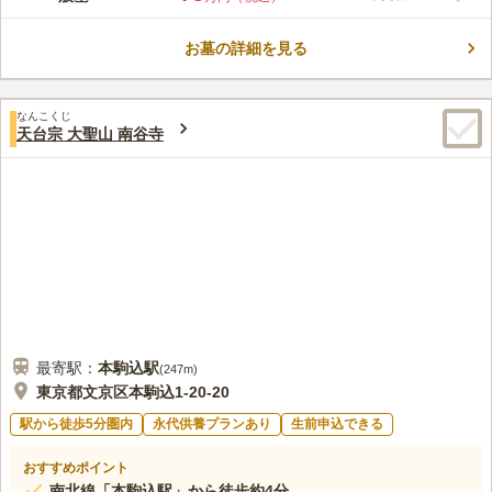
境内までの距離がある敷地なので静かで落ち着いて参拝ができま
す。 自然豊かで日照条件にも恵まれており、陽当たりが良く暖
お墓の詳細を見る
かな陽射しを感じながら、穏やかな気持ちで故人を偲ぶことがで
コメントの続きを読む
きます。 隅々まで清潔に管理されている綺麗な法要室を完備し
ており、四十九日法要や三回忌などに利用できます。
口コミ評価
なんこくじ
3.8
みんなの評価
口コミ
1
件
天台宗 大聖山 南谷寺
駒込駅周辺も栄えており、お墓までの道のりも飲食店等数多くあ
40代
女性
るため、それらを見ながら歩くのは楽しいです。そしてお墓参りの帰りに
は必ず六義園に寄るのも恒例になっています。
口コミの続きを読む
最寄駅：
本駒込
駅
(
247m
)
東京都文京区本駒込1-20-20
駅から徒歩5分圏内
永代供養プランあり
生前申込できる
おすすめポイント
南北線「本駒込駅」から徒歩約4分