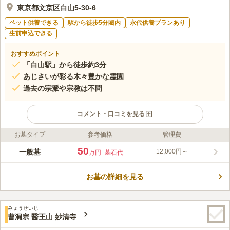
東京都文京区白山5-30-6
ペット供養できる
駅から徒歩5分圏内
永代供養プランあり
生前申込できる
おすすめポイント
「白山駅」から徒歩約3分
あじさいが彩る木々豊かな霊園
過去の宗派や宗教は不問
コメント・口コミを見る
お墓タイプ
参考価格
管理費
ライフドット編集部のコメント
朗昌山 蓮久寺は、最初で最後の貴重な「墓地分譲」と言われて
50
一般墓
12,000円～
万円
+墓石代
います。 都営三田線「白山駅」から徒歩3分で行くことができ、
白山駅にはエレベーターもあるので、お年寄りや小さなお子様連
お墓の詳細を見る
れの方でも安心です。 ペットの供養塔もあるので、大切なペッ
コメントの続きを読む
トも眠ることができます。 過去の宗旨宗派は問わないため、誰
でも利用することができます。
口コミ評価
みょうせいじ
4.0
みんなの評価
口コミ
2
件
曹洞宗 醫王山 妙清寺
最寄駅と間には、スーパーもあり、お花、お供物も気軽に購入で
60代
男性