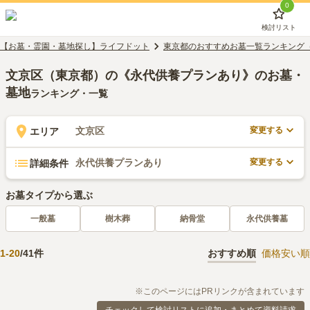
0
検討リスト
【お墓・霊園・墓地探し】ライフドット
東京都のおすすめお墓一覧ランキング
文京区（東京都）の《永代供養プランあり》のお墓・
墓地
ランキング・一覧
変更する
文京区
エリア
変更する
永代供養プランあり
詳細条件
お墓タイプから選ぶ
一般墓
樹木葬
納骨堂
永代供養墓
1
-
20
/
41
件
おすすめ順
価格安い順
※このページにはPRリンクが含まれています