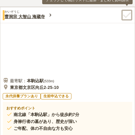
チェックして検討リストに追加・まとめて資料請求
かいぞうじ
曹洞宗 大智山 海蔵寺
最寄駅：
本駒込
駅
(
533m
)
東京都文京区向丘2-25-10
永代供養プランあり
生前申込できる
おすすめポイント
南北線「本駒込駅」から徒歩約7分
身禄行者の墓があり、歴史が深い
ご年配、体の不自由な方も安心