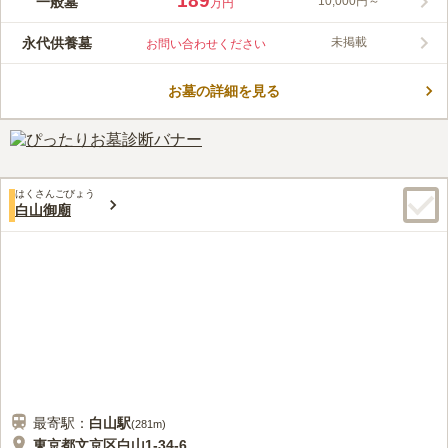
189
一般墓
10,000円～
万円
りの2駅から徒歩数分、近くのバス停からも徒歩数分の距離にあ
ります。万治年間（1658～1660）から続く由緒あるお寺で、所
永代供養墓
未掲載
お問い合わせください
蔵している阿弥陀如来坐像一躯は、区指定有形文化財となってい
コメントの続きを読む
ます。日当たりの良い墓域には一般墓と永代供養墓があり、六地
蔵がお墓を見守っています。
お墓の詳細を見る
口コミ評価
この霊園はまだ誰からも評価されていません。
はくさんごびょう
白山御廟
最寄駅：
白山
駅
(
281m
)
東京都文京区白山1-34-6