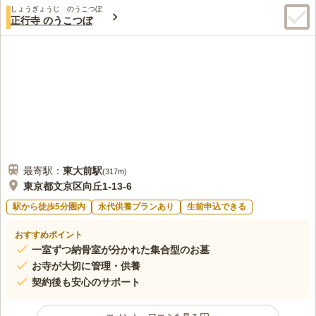
しょうぎょうじ のうこつぼ
この霊園はまだ誰からも評価されていません。
正行寺 のうこつぼ
最寄駅：
東大前
駅
(
317m
)
東京都文京区向丘1-13-6
駅から徒歩5分圏内
永代供養プランあり
生前申込できる
おすすめポイント
一室ずつ納骨室が分かれた集合型のお墓
お寺が大切に管理・供養
契約後も安心のサポート