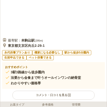
いため、喪服で行き来しずらい場所だと感じました。 駐車場が狭く、軽自
動車を1台しか停めることができません。
口コミの続きを読む
最寄駅：
本駒込
駅
(
295m
)
東京都文京区向丘2-29-1
永代供養プランあり
檀家になる必要なし
駅から徒歩5分圏内
生前申込できる
ペット供養できる
おすすめポイント
3駅3路線から徒歩圏内
法要から会食まで叶うオールインワンの納骨堂
わかりやすい価格帯
コメント・口コミを見る
お墓タイプ
参考価格
管理費
ライフドット編集部のコメント