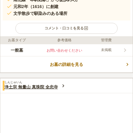
元和2年（1616）に創建
文学散歩で馴染みのある場所
コメント・口コミを見る
お墓タイプ
参考価格
管理費
ライフドット編集部のコメント
本郷通りに面していたので迷わずに行くことができ、大通りが近
一般墓
未掲載
お問い合わせください
くにある割に静かで落ち着いた雰囲気が特徴です。天台宗 大聖
山 南谷寺は元和2年（1616）に創建されました。いずれも将軍家
お墓の詳細を見る
光と関連し、最初は「赤目不動」であったのが、「目赤不動」に
コメントの続きを読む
なったといいます。枝垂桜が綺麗に咲き、参拝者に安らぎを与え
てくれます。周辺には六義園があり、夜にはライトアップなど、
口コミ評価
きれいな景色で人気です。
しんじゅいん
この霊園はまだ誰からも評価されていません。
浄土宗 無量山 真珠院 全忠寺