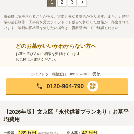
1
2
3
4.0
みんなの評価
口コミ
1
件
周辺環境は寺の敷地内のため良いとも悪いとも言えないが、境内
60代
男性
の中でも入り口付近の為面倒でなく行きやすいのが気に入っている。
価格は変更されることがあり、実際と異なる場合があります。また、近隣地
口コミの続きを読む
域の墓石制作・工事費を元にライフドット独自で算出した価格が一部含まれて
います。最新の価格等を知りたい場合は、資料請求にてご確認ください。
どのお墓がいいかわからない方へ
お墓の選び方のご相談を受付けています。
お気軽にお電話ください。
ライフドット相談窓口（
09:30～18:00
受付）
通話
0120-964-790
無料
【2026年版】文京区「永代供養プランあり」お墓平
均費用
189万円
47万円
一般墓：
樹木葬：
※墓石代別
?