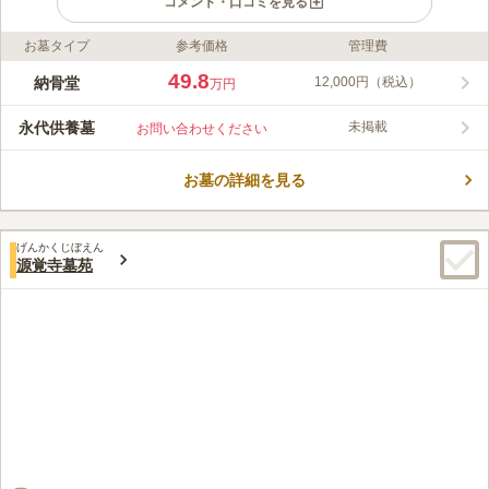
コメント・口コミを見る
お墓タイプ
参考価格
管理費
ライフドット編集部のコメント
正行寺は、とうがらし地蔵という、咳の病を癒すために祀られた
49.8
納骨堂
12,000円（税込）
万円
地蔵があります。 最寄り駅より徒歩圏内でいくことができ、ア
クセスが非常によいので、気軽にお参りしに行くことができま
永代供養墓
未掲載
お問い合わせください
す。 納骨墓は、ご家族が少ない方く跡継ぎがいらっしゃらない
コメントの続きを読む
方、国籍も問わないため、どなたでも安心して納骨していただく
ことが可能です。 日当たりがよい立地にあるため、明るい空間
お墓の詳細を見る
口コミ評価
の中落ち着いて故人を偲ぶことができます。
5.0
みんなの評価
口コミ
1
件
自宅からは電車１本で行けるのでとても便利だと思う。雨の日は
40代
女性
げんかくじぼえん
登り坂が大変だがとりあえず近いので良いと思う。
源覚寺墓苑
口コミの続きを読む