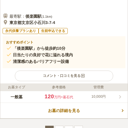
最寄駅：
後楽園
駅
(
1.1km
)
東京都文京区小石川3-7-4
永代供養プランあり
生前申込できる
おすすめポイント
「後楽園駅」から徒歩約10分
日当たりの良好で花に溢れる境内
清潔感のあるバリアフリー設備
コメント・口コミを見る
お墓タイプ
参考価格
管理費
ライフドット編集部のコメント
真珠院（無量山真珠院・全忠寺）には、小石川七福神の一つ、布
120
一般墓
10,000円
万円
+墓石代
袋尊が境内に祀られています。 夏目漱石の小説「こころ」で描
かれた、伝通院の別院として、明治維新後に創建された一寺で
お墓の詳細を見る
す。 丸の内線･南北線「後楽園駅」から徒歩圏内でいくことがで
コメントの続きを読む
きる、アクセスの良好さです。 ご年配の方や小さなお子様がい
るご家族様も安心してお参りに行ける、手入れが行き届いたバリ
口コミ評価
アフリー設計です。