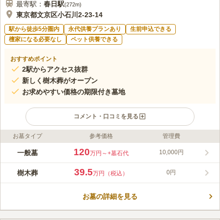
最寄駅：
春日
駅
(
272m
)
東京都文京区小石川2-23-14
駅から徒歩5分圏内
永代供養プランあり
生前申込できる
檀家になる必要なし
ペット供養できる
おすすめポイント
2駅からアクセス抜群
新しく樹木葬がオープン
お求めやすい価格の期限付き墓地
コメント・口コミを見る
お墓タイプ
参考価格
管理費
ライフドット編集部のコメント
「後楽園駅」、「春日駅」から徒歩約2～4分で到着し、非常にア
120
一般墓
10,000円
万円～
+墓石代
クセスの良い好立地にあります。都心とは思えない静かな環境で
落ち着いてお参りができます。江戸時代より400年の歴史がある
39.5
樹木葬
0円
万円（税込）
「源覚寺」が管理しており、年中行事の際は、門前は活気に溢れ
コメントの続きを読む
ています。中でも苑内にある「こんにゃく閻魔」は眼病治癒の閻
魔様として、人々から信仰されており、文京区指定有形文化財に
お墓の詳細を見る
口コミ評価
も登録されています。環境に恵まれた境内で2種類のお墓からお
この霊園はまだ誰からも評価されていません。
選び頂けます。