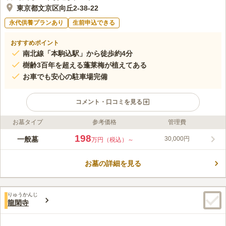
東京都文京区向丘2-38-22
永代供養プランあり
生前申込できる
おすすめポイント
南北線「本駒込駅」から徒歩約4分
樹齢3百年を超える蓬莱梅が植えてある
お車でも安心の駐車場完備
コメント・口コミを見る
お墓タイプ
参考価格
管理費
ライフドット編集部のコメント
東京メトロ南北線「本駒込駅」から徒歩4分程度で行くことがで
198
一般墓
30,000円
万円（税込）～
きます。平成５年に再興された高さ６メートルの木造金箔の十一
面観音があります。毎年、7月9日と10日にあたる「四万六千日
お墓の詳細を見る
（しまんろくせんにち）」の縁日では、「ほおずき千成り市」が
コメントの続きを読む
開催され、 屋台をはじめ、和太鼓やジャズのライブ演奏など、
長い間地域の人々に親しまれてきた催しがあります。
口コミ評価
りゅうかんじ
3.3
みんなの評価
口コミ
1
件
龍閑寺
墓守りの独身男性がお墓を清掃して下さっています。その方から
40代
女性
お供えの花や線香など購入する感じです。寺境内には大仏が展示してあり