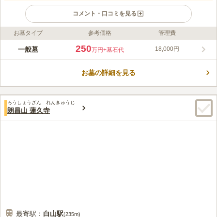
コメント・口コミを見る
お墓タイプ
参考価格
管理費
ライフドット編集部のコメント
海蔵寺は、1540年(天文9年)に、和田蔵門内に創建され、現在地
250
一般墓
18,000円
万円
+墓石代
に移転したのは、1655～1657年とされています。 富士山をかた
どった溶岩の山上には、身禄行者の墓と、江戸後期の儒学者の立
お墓の詳細を見る
原翆軒夫妻の墓などがあります。 閑静な寺町にあり、歴史が色
コメントの続きを読む
濃く残った、風情のある寺院です。 全区画が平坦な墓域となっ
ており、ご年配の方、体の不自由な方も、心静かに安心してお参
口コミ評価
りすることができます。
ろうしょうざん れんきゅうじ
2.8
みんなの評価
口コミ
2
件
朗昌山 蓮久寺
周辺には花屋も有り、不便は無い。食事をする所も多数有、不便
60代
男性
は無い。しかし、通常法事等は別の場所を探している。
口コミの続きを読む
最寄駅：
白山
駅
(
235m
)