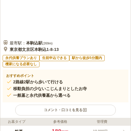
最寄駅：
本駒込
駅
(
269m
)
東京都文京区本駒込1-8-13
永代供養プランあり
生前申込できる
駅から徒歩5分圏内
檀家になる必要なし
おすすめポイント
2路線2駅から歩いて行ける
移動負担の少ないこじんまりとしたお寺
一般墓と永代供養墓から選べる
コメント・口コミを見る
お墓タイプ
参考価格
管理費
ライフドット編集部のコメント
仙龍寺は、東京都文京区にある臨済宗妙心寺派のお寺です。最寄