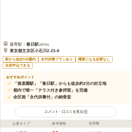
最寄駅：
春日
駅
(
367m
)
東京都文京区小石川2-23-8
駅から徒歩5分圏内
永代供養プランあり
檀家になる必要なし
生前申込できる
おすすめポイント
「後楽園駅」「春日駅」からも徒歩約2分の好立地
都内で唯一「テラス付き参拝室」を完備
全区画「永代供養付」の納骨堂
コメント・口コミを見る
お墓タイプ
参考価格
管理費
ライフドット編集部のコメント
東京メトロ「後楽園駅」・都営線「春日駅」から徒歩２分と、両