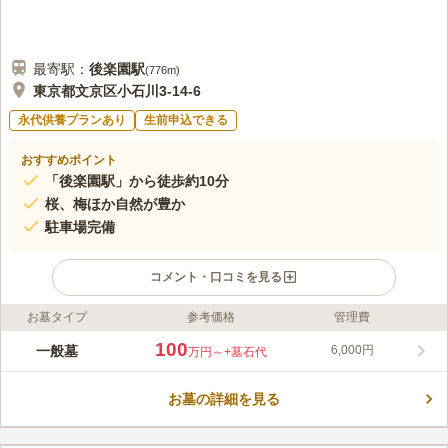
最寄駅：
後楽園
駅
(
776m
)
東京都文京区小石川3-14-6
永代供養プランあり
生前申込できる
おすすめポイント
「後楽園駅」から徒歩約10分
桜、梅ほか自然が豊か
駐車場完備
コメント・口コミを見る
お墓タイプ
参考価格
管理費
ライフドット編集部のコメント
広大な苑内には桜、梅ほか自然が豊かで、心穏やかに過ごすこと
100
一般墓
6,000円
万円～
+墓石代
ができます。 柴田錬三郎や佐藤春夫といった文化人が多く眠
り、都心とは思えないような落ち着いた穏やかな環境になってい
お墓の詳細を見る
ます。傳通院と呼ばれる由来にもなった徳川家康の生母、於大の
コメントの続きを読む
方を始め、徳川家にゆかりのある方々のお墓が多く残っており、
歴史を感じることができる墓地です。
口コミ評価