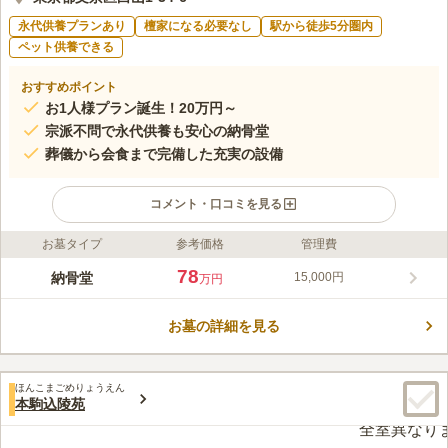
永代供養プランあり
檀家になる必要なし
駅から徒歩5分圏内
ペット供養できる
おすすめポイント
お1人様プラン誕生！20万円～
宗派不問で永代供養も安心の納骨堂
葬儀から会食まで完備した充実の設備
コメント・口コミを見る
お墓タイプ
参考価格
管理費
ライフドット編集部のコメント
都心の落ち着いたエリアにある、自動搬送式の納骨堂です。お花
78
納骨堂
15,000円
万円
やお香は常備されており、敷地内はバリアフリー設計となってい
るため、お気軽にお参りに行くことができます。また、大成建設
お墓の詳細を見る
による耐震施工で安心です。管理する「圓乗寺」は天正9年
コメントの続きを読む
(1581年)、圓栄法印が本郷に密蔵院として創建したと伝えられて
おり、元和6年（1620年）に實仙法師が圓乗寺と寺号を改めまし
口コミ評価
た。本尊は釈迦牟尼如来と、江戸三十三観音第十一番札所の聖観
ほんこまごめりょうえん
4.0
みんなの評価
口コミ
2
件
本駒込陵苑
世音菩薩です。
綺麗な高層マンションに囲まれていて、隣はモダンなおしゃれな
40代
女性
カフェがあります。 雰囲気は良いのですが、お寺があることがわかりにく