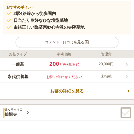
おすすめポイント
2駅4路線から徒歩圏内
日当たり良好なひな壇型墓地
由緒正しい臨済宗妙心寺派の寺院墓地
コメント・口コミを見る
お墓タイプ
参考価格
管理費
ライフドット編集部のコメント
是照院は東京都文京区にある、臨済宗妙心寺派のお寺です。住宅
200
一般墓
20,000円
万円
+墓石代
街の中にありながらアクセスが良く、最寄り駅から徒歩圏内にあ
り、近くにはバス停もあります。駐車場も完備されているため、
永代供養墓
未掲載
お問い合わせください
車でのお参りも可能です。一般墓地は本堂に向かって右前方にあ
コメントの続きを読む
り、ひな壇型をしています。大小さまざまな区画があるため、自
分に最も合った区画を選ぶことができます。近くには小石川植物
お墓の詳細を見る
口コミ評価
園があるため、お参りの後には散策が楽しめそうです。
この霊園はまだ誰からも評価されていません。
せんりゅうじ
仙龍寺