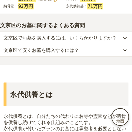
93万円
71万円
納骨堂：
永代供養墓：
文京区のお墓に関するよくある質問
文京区でお墓を購入するには、いくらかかりますか？
文京区で安くお墓を購入するには？
文京区
での購入費用の目安は、
一般墓が約334万円、樹木葬が約46
万円、納骨堂が約86万円、永代供養墓が約53万円
です。
文京区
で一番安価な
お墓
は、
臨川山 厳浄院
の
永代供養墓
で、
2万円
一般墓を建てる場合は、「永代使用料（土地代）」と「墓石代」の
からお求めいただけます。
2つが主な費用となります。
一般的に最も費用を抑えられるのは、他の方のご遺骨と一緒に埋葬
文京区
の一般墓の永代使用料の平均は
167万円
で、墓石代は
東京都
する
「合祀墓（ごうしぼ）」
と呼ばれるタイプです。個別のお墓に
の平均
166.9万円
です。いずれも区画の広さや墓石の大きさ・素材
比べて省スペースで管理の手間がかからないため、費用が安く設定
によって変わります。
永代供養とは
されています。
樹木葬・納骨堂・永代供養墓は、基本的に墓石代がかからず、永代
価格の目安は、1名あたり5万円〜30万円程度です。
使用料のみかかります。
文京区
で安価なお墓を探したい場合は、
価格の安い順
で並び替えて
なお、お墓によっては以下の費用が別途かかる場合があります。
永代供養とは、自分たちの代わりにお寺や霊園などが遺骨
お墓を探すのがおすすめです。
地図
・
開眼法要の費用
：お墓を新しく建てた際に行う儀式のための費
を供養し続けてくれる仕組みのことです。
用。僧侶に渡すお布施がかかります。
永代供養が付いたプランのお墓には承継者を必要としない