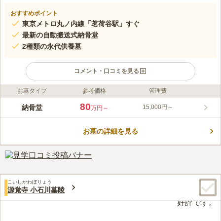
おすすめポイント
東京メトロ丸ノ内線「茗荷谷駅」すぐ
最新の自動搬送式納骨堂
2種類の永代供養墓
コメント・口コミを見る
お墓タイプ
参考価格
管理費
ライフドット編集部のコメント
アクセス抜群の立地にある最新設備の納骨堂です。お洒落な建物
80
納骨堂
15,000円～
万円～
が一段と目を惹きます。バリアフリーですので年配の方も安心し
てご利用が出来ます。宗教不問、永代にわたって供養されます。
お墓の詳細を見る
館内の清掃や搬送機のメンテナンスのため毎月一回の休館日がご
コメントの続きを読む
ざいます。詳しくはお問い合わせください。
口コミ評価
この霊園はまだ誰からも評価されていません。
こいしかわぼりょう
源覚寺 小石川墓陵