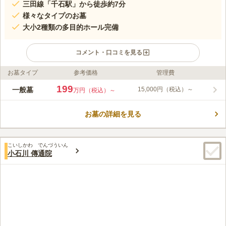
三田線「千石駅」から徒歩約7分
様々なタイプのお墓
大小2種類の多目的ホール完備
コメント・口コミを見る
お墓タイプ
参考価格
管理費
ライフドット編集部のコメント
都心付近に位置し、歴史と文化が薫る由緒ある名刹です。心安ら
199
一般墓
15,000円（税込）～
万円（税込）～
ぎのある近代的な寂圓寺は、三田線「千石駅」から徒歩7分と、
歩いてお参りできます。一般的な墓地のほかに室内墓地の「法輪
お墓の詳細を見る
廟」、永代供養の納骨堂「寂光廟」など、様々なタイプがご用意
コメントの続きを読む
されています。境内には、大小2種類のホールが設置されている
ので、150名の着席も可能です。
口コミ評価
こいしかわ でんづういん
4.4
みんなの評価
口コミ
3
件
小石川 傳通院
都会のど真ん中なのに、とても静かです。お花や線香等は、地下
40代
女性
鉄駅で調達することが多いです。(お寺の周りはコンビニしかないので)食事
もお寺周辺ではなく別の場所に移動しています。
口コミの続きを読む