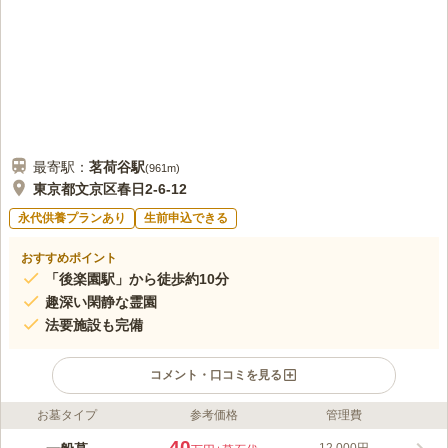
どなたでも参拝出来ます。この大仏建立にあたり今は亡き住職からお布施
の請求がありました。
口コミの続きを読む
最寄駅：
茗荷谷
駅
(
961m
)
東京都文京区春日2-6-12
永代供養プランあり
生前申込できる
おすすめポイント
「後楽園駅」から徒歩約10分
趣深い閑静な霊園
法要施設も完備
コメント・口コミを見る
お墓タイプ
参考価格
管理費
ライフドット編集部のコメント
龍閑寺は、文京区にある浄土宗寺院です。 東京メトロ丸の内線
40