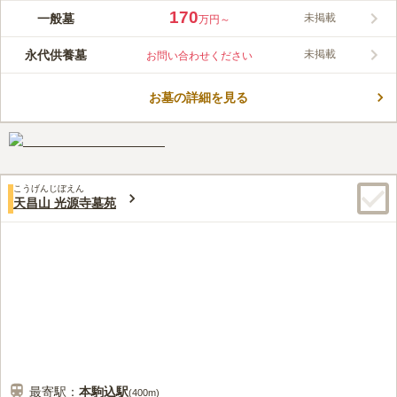
「白山駅」から徒歩1分の好立地。駐車場もあり、お墓参りにお
170
一般墓
未掲載
万円～
越しになりやすい。墓地は日当たりがよく平坦です。代々、徳川
家と同じ葵の紋を寺紋としてまいりました。由来は江戸時代にま
永代供養墓
未掲載
お問い合わせください
でさかのぼり、将軍が妙清寺をお休み処としてご利用され、妙清
コメントの続きを読む
寺がおもてなしをした事から徳川家と同じ家紋を授けられたこと
が由来となっています。
お墓の詳細を見る
口コミ評価
4.4
みんなの評価
口コミ
2
件
徒歩10分程度の場所に料亭（割烹かねこ）があって、法要後の食
50代
男性
事会に使っています。和室の中にテーブルを並べて椅子に着席する形式な
ので、足が悪い高齢者の人でも対応しやすいと思います。
こうげんじぼえん
口コミの続きを読む
天昌山 光源寺墓苑
最寄駅：
本駒込
駅
(
400m
)