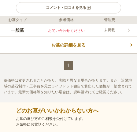
コメント・口コミを見る
お墓タイプ
参考価格
管理費
ライフドット編集部のコメント
町中にたたずむ桜野墓地は、アクセス良好で至便の地にありま
一般墓
未掲載
お問い合わせください
す。お気軽に何度でも足を運ぶことができるため、管理が行き届
き、ご家族のぬくもりが感じられます。 緑に囲まれた日当たり
お墓の詳細を見る
の良い霊園です。氏家幼稚園とさくら市総合公園が隣接してい
コメントの続きを読む
て、子どもたちの元気な声が聞こえてきます。さくら市総合公園
には、さくらスタジアムやさくら市総合公園プールがあります。
口コミ評価
お参りの帰りにお子様と楽しめる施設があります。小さなお子様
この霊園はまだ誰からも評価されていません。
1
連れのご家族におすすめです。お墓は一般区画です。誰でも申し
込みが可能です。
価格は変更されることがあり、実際と異なる場合があります。また、近隣地
域の墓石制作・工事費を元にライフドット独自で算出した価格が一部含まれて
います。最新の価格等を知りたい場合は、資料請求にてご確認ください。
どのお墓がいいかわからない方へ
お墓の選び方のご相談を受付けています。
お気軽にお電話ください。