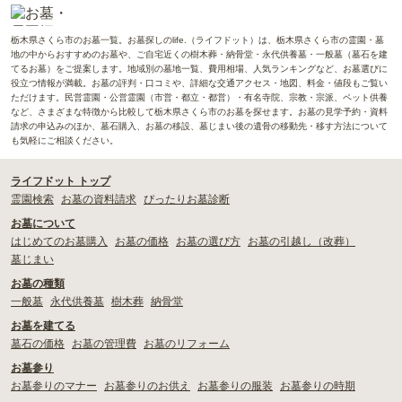
栃木県さくら市のお墓一覧。お墓探しのlife.（ライフドット）は、栃木県さくら市の霊園・墓
地の中からおすすめのお墓や、ご自宅近くの樹木葬・納骨堂・永代供養墓・一般墓（墓石を建
てるお墓）をご提案します。地域別の墓地一覧、費用相場、人気ランキングなど、お墓選びに
役立つ情報が満載。お墓の評判・口コミや、詳細な交通アクセス・地図、料金・値段もご覧い
ただけます。民営霊園・公営霊園（市営・都立・都営）・有名寺院、宗教・宗派、ペット供養
など、さまざまな特徴から比較して栃木県さくら市のお墓を探せます。お墓の見学予約・資料
請求の申込みのほか、墓石購入、お墓の移設、墓じまい後の遺骨の移動先・移す方法について
も気軽にご相談ください。
ライフドット トップ
霊園検索
お墓の資料請求
ぴったりお墓診断
お墓について
はじめてのお墓購入
お墓の価格
お墓の選び方
お墓の引越し（改葬）
墓じまい
お墓の種類
一般墓
永代供養墓
樹木葬
納骨堂
お墓を建てる
墓石の価格
お墓の管理費
お墓のリフォーム
お墓参り
お墓参りのマナー
お墓参りのお供え
お墓参りの服装
お墓参りの時期