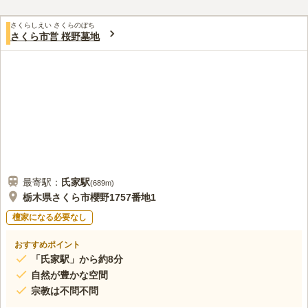
3.6
みんなの評価
口コミ
1
件
近くには店は無いため、自宅近所のスーパーや直売所で花やお供
60代
女性
さくらしえい さくらのぼち
え物を購入、道路事情は良好でお参りしたい時でも5分位で霊園につきま
さくら市営 桜野墓地
す。
口コミの続きを読む
最寄駅：
氏家
駅
(
689m
)
栃木県さくら市櫻野1757番地1
檀家になる必要なし
おすすめポイント
「氏家駅」から約8分
自然が豊かな空間
宗教は不問不問