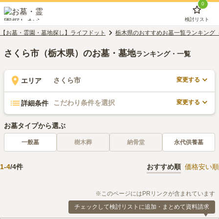
0
検討リスト
【お墓・霊園・墓地探し】ライフドット
栃木県のおすすめお墓一覧ランキング
さくら市（栃木県）のお墓・墓地
ランキング・一覧
変更する
さくら市
エリア
変更する
こだわり条件を選択
詳細条件
お墓タイプから選ぶ
一般墓
樹木葬
納骨堂
永代供養墓
1
-
4
/
4
件
おすすめ順
価格安い順
※このページにはPRリンクが含まれています
チェックして検討リストに追加・まとめて資料請求