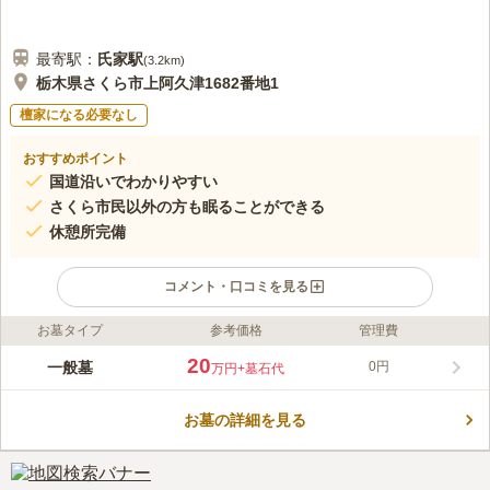
最寄駅：
氏家
駅
(
3.2km
)
栃木県さくら市上阿久津1682番地1
檀家になる必要なし
おすすめポイント
国道沿いでわかりやすい
さくら市民以外の方も眠ることができる
休憩所完備
コメント・口コミを見る
お墓タイプ
参考価格
管理費
ライフドット編集部のコメント
宅地分譲された「リバーサイドきぬの里」に隣接している市営墓
20
一般墓
0円
万円
+墓石代
地です。 国道に面しており、場所が分かりやすいです。 周辺に
は桜並木があり、春には満開の桜のトンネルの間を歩くことがで
お墓の詳細を見る
きます。 お墓参りの後にご家族でお花見ができ、お墓に通う楽
コメントの続きを読む
しみがひとつ増えます。 休憩所もあるので、故人とゆっくり語
らえるのも嬉しいポイントです。
口コミ評価