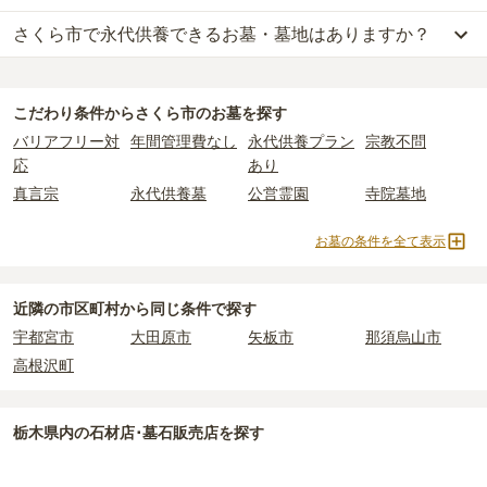
比べて省スペースで管理の手間がかからないため、費用が安く設定
件あります。
によって変わります。
さくら市で永代供養できるお墓・墓地はありますか？
さくら市
には、樹木葬の掲載がありません。
されています。
さくら市営 箱森霊園
、
さくら市営 きぬの里霊園
、
さくら市営 桜野
樹木葬・納骨堂・永代供養墓は、基本的に墓石代がかからず、永代
自然葬をお考えの場合は、海洋散骨もご検討ください。
価格の目安は、1名あたり5万円〜30万円程度です。
墓地
などが代表的です。
使用料のみかかります。
さくら市
には、永代供養できるお墓・墓地が
1
件あります。
詳しくは、
さくら市
の永代供養の一覧
をご覧ください。
さくら市
で安価なお墓を探したい場合は、
価格の安い順
で並び替え
公営霊園は民営の霊園と異なり、契約にあたって応募資格が設けら
なお、お墓によっては以下の費用が別途かかる場合があります。
こだわり条件から
さくら市
のお墓を探す
てお墓を探すのがおすすめです。
れているケースがほとんどです。
・
開眼法要の費用
：お墓を新しく建てた際に行う儀式のための費
バリアフリー対
年間管理費なし
永代供養プラン
宗教不問
主な条件として、遺骨がすでにある、該当の市区町村に一定年数以
用。僧侶に渡すお布施がかかります。
応
あり
上住んでいるなどが挙げられます。
・
納骨式の費用
：お墓に遺骨を納める儀式のための費用。僧侶に渡
真言宗
永代供養墓
公営霊園
寺院墓地
条件を満たさない場合は、申し込み自体ができないことも多いた
すお布施、会食などの費用がかかります。
め、事前の確認が重要です。
・
年間管理費
：お墓の管理費。契約後、毎年発生するケースがあり
お墓の条件を全て表示
契約条件の詳細は、各霊園のページをご確認いただくか、資料請求
ます。
よりお問い合わせください。
正確な費用は、区画や石材の選び方によって大きく変わるため、見
近隣の市区町村から
同じ条件で探す
積もりを取るまで確定しません。
宇都宮市
大田原市
矢板市
那須烏山市
現地見学では、担当者に「提示金額以外にかかる費用はないか」を
高根沢町
必ず確認することをおすすめします。
現地への見学が難しい場合は、資料請求でも各霊園の詳しい料金案
内を取り寄せることができます。
栃木県
内の石材店･墓石販売店を探す