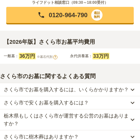
ライフドット相談窓口（
09:30～18:00
受付）
通話
0120-964-790
無料
【2026年版】さくら市お墓平均費用
36万円
33万円
一般墓：
永代供養墓：
※墓石代別
?
さくら市のお墓に関するよくある質問
さくら市でお墓を購入するには、いくらかかりますか？
さくら市で安くお墓を購入するには？
さくら市
での購入費用の目安は、
一般墓が約203万円、永代供養墓
が約33万円
です。
栃木県もしくはさくら市が運営する公営のお墓はありま
さくら市
で一番安価な
お墓
は、
普濟寺
の
一般墓
で、
15万円
からお求
一般墓を建てる場合は、「永代使用料（土地代）」と「墓石代」の
めいただけます。
すか？
2つが主な費用となります。
一般的に最も費用を抑えられるのは、他の方のご遺骨と一緒に埋葬
さくら市
の一般墓の永代使用料の平均は
36万円
で、墓石代は
栃木県
さくら市に樹木葬はありますか？
する
「合祀墓（ごうしぼ）」
と呼ばれるタイプです。個別のお墓に
さくら市
には、
栃木県もしくはさくら市
が運営する公営の霊園が
3
の平均
166.9万円
です。いずれも区画の広さや墓石の大きさ・素材