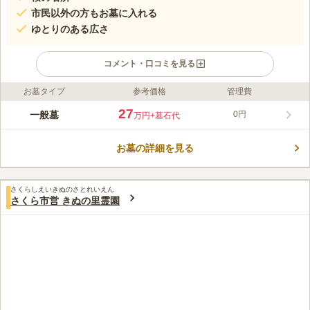
市民以外の方もお墓に入れる
ゆとりのある広さ
コメント・口コミを見る
お墓タイプ
参考価格
管理費
ライフドット編集部のコメント
眺望が良い市営墓地です。 春にはソメイヨシノが咲き、お花見
27
一般墓
0円
万円
+墓石代
に訪れる方もいらっしゃいます。 桜を愛する方の終の棲家にピ
ッタリです。 3つの区画が用意されており、ゆとりのある広さを
お墓の詳細を見る
確保しているので、ご家族代々で眠ることができるお墓を建立す
コメントの続きを読む
ることもできます。 市営墓地ではありますが、市長の許可があ
れば誰でも眠れます。
口コミ評価
さくらしえいきぬのさとれいえん
この霊園はまだ誰からも評価されていません。
さくら市営 きぬの里霊園