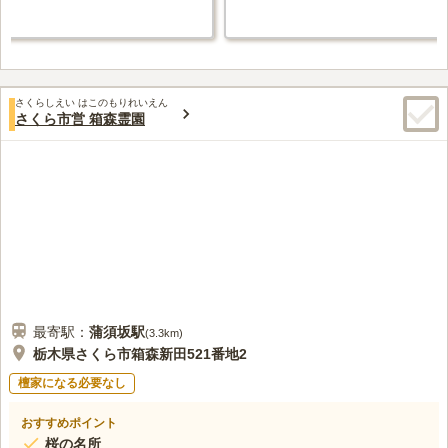
さくらしえい はこのもりれいえん
さくら市営 箱森霊園
最寄駅：
蒲須坂
駅
(
3.3km
)
栃木県さくら市箱森新田521番地2
檀家になる必要なし
おすすめポイント
桜の名所