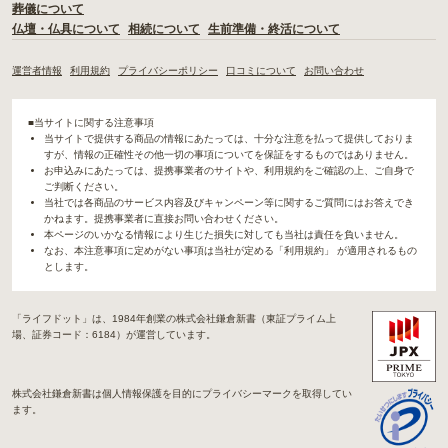
葬儀について
仏壇・仏具について
相続について
生前準備・終活について
運営者情報
利用規約
プライバシーポリシー
口コミについて
お問い合わせ
■当サイトに関する注意事項
当サイトで提供する商品の情報にあたっては、十分な注意を払って提供しておりま
すが、情報の正確性その他一切の事項についてを保証をするものではありません。
お申込みにあたっては、提携事業者のサイトや、利用規約をご確認の上、ご自身で
ご判断ください。
当社では各商品のサービス内容及びキャンペーン等に関するご質問にはお答えでき
かねます。提携事業者に直接お問い合わせください。
本ページのいかなる情報により生じた損失に対しても当社は責任を負いません。
なお、本注意事項に定めがない事項は当社が定める「利用規約」 が適用されるもの
とします。
「ライフドット」は、1984年創業の株式会社鎌倉新書（東証プライム上
場、証券コード：6184）が運営しています。
株式会社鎌倉新書は個人情報保護を目的にプライバシーマークを取得してい
ます。