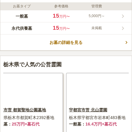
お墓タイプ
参考価格
管理費
ライフドット編集部のコメント
普濟寺は400年以上の歴史を誇る真言宗智山派のお寺です。のど
15
一般墓
5,000円～
万円〜
かな田園風景と里山に囲まれた境内には、美しい花々とやすらぎ
の永代供養墓が整えられています。宗旨・宗派を問わず、継承者
15
永代供養墓
未掲載
万円〜
や檀家義務も不要です。骨壺安置と合祀の2プランがあり、庇付
コメントの続きを読む
きの六角堂は天候を問わず快適。アクセスはJR氏家駅、東北道
矢板インターから車で約20分。駐車場も完備しており、どなたで
お墓の詳細を見る
口コミ評価
も気軽にお参りいただけます。一般墓も受付中です。
この霊園はまだ誰からも評価されていません。
栃木県で人気の公営霊園
木市営 都賀聖地公園墓地
宇都宮市営 北山霊園
木県栃木市都賀町木2392番地
栃木県宇都宮市岩本町483番地
般墓
25万円+墓石代
一般墓
16.4万円+墓石代