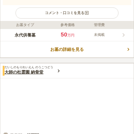
コメント・口コミを見る
お墓タイプ
参考価格
管理費
ライフドット編集部のコメント
大阪市箕面市にある永代供養霊園は、新御堂筋からのアクセスが
50
永代供養墓
未掲載
万円
良好で、地下鉄御堂筋線新箕面駅からも徒歩約10分です。1家族
50万円で納骨上限がなく、追加費用や管理料も不要。宗教不問で
お墓の詳細を見る
檀家制度もなく、継承者が不要なため、安心してご利用いただけ
コメントの続きを読む
ます。
口コミ評価
だいしのもりれいえん のうこつどう
この霊園はまだ誰からも評価されていません。
大師の杜霊園 納骨堂