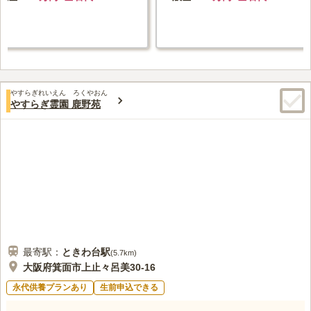
やすらぎれいえん ろくやおん
やすらぎ霊園 鹿野苑
最寄駅：
ときわ台
駅
(
5.7km
)
大阪府箕面市上止々呂美30-16
永代供養プランあり
生前申込できる