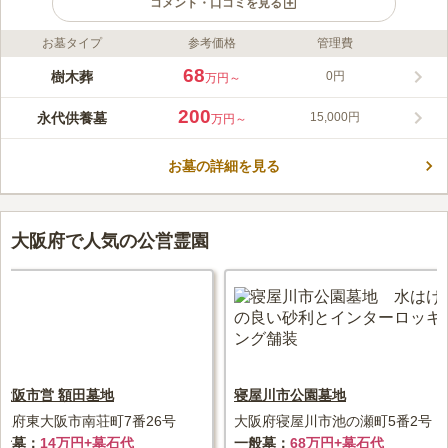
コメント・口コミを見る
お墓タイプ
参考価格
管理費
ライフドット編集部のコメント
箕面ピーステンボスは、阪急箕面駅から車で約5分の便利な立地
68
樹木葬
0円
万円～
に位置し、美しい自然に囲まれた西洋風霊園です。多様な供養プ
ランを提供し、宗教不問で永代にわたり供養されます。特に、ペ
200
永代供養墓
15,000円
万円～
ットと共に眠れる樹木葬「オールファミリー」は、愛する家族と
コメントの続きを読む
共に過ごすことができる新しい選択肢として注目されています。
お墓の詳細を見る
口コミ評価
3.8
みんなの評価
口コミ
6
件
近辺はお墓参りに持参するような店がないかもしれません。少し
40代
男性
山を登ったところに箕面山荘という食事や宿泊もできる施設はあります。
大阪府で人気の公営霊園
食事処は１０人程度が入れる個室もあるので、親族の方々と行かれても休
憩することは可能です。予約は必要と思われますが。
口コミの続きを読む
大阪市営 額田墓地
寝屋川市公園墓地
阪府東大阪市南荘町7番26号
大阪府寝屋川市池の瀬町5番2号
般墓
14万円+墓石代
一般墓
68万円+墓石代