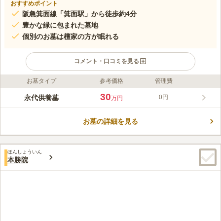
おすすめポイント
阪急箕面線「箕面駅」から徒歩約4分
豊かな緑に包まれた墓地
個別のお墓は檀家の方が眠れる
コメント・口コミを見る
お墓タイプ
参考価格
管理費
ライフドット編集部のコメント
豊かな緑が印象的で、心地良い風を感じられる寺院墓地です。
30
永代供養墓
0円
万円
個別のお墓は、檀家の方が眠れる場所です。 万霊塔の個別埋葬
墓は、宗旨や宗派を問わずに入ることができます。 個別埋葬墓
お墓の詳細を見る
は永代供養で、5霊まで受け入れが可能です。 おひとり様やお墓
コメントの続きを読む
をしめてご家族で眠れる場所をお探しの方でも、安心してお任せ
できます。
口コミ評価
ほんしょういん
4.8
みんなの評価
口コミ
1
件
本勝院
お寺まで行く途中にス－パ－やお花屋さんが有ってお供え物やお
40代
男性
花、線香も買うことが出来るのでもし忘れ物をしても大丈夫でっす
口コミの続きを読む