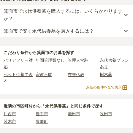
箕面市で永代供養墓を購入するには、いくらかかります
か？
箕面市で安く永代供養墓を購入するには？
箕面市
での購入費用の目安は、
永代供養墓が約90万円
です。
樹木葬・納骨堂・永代供養墓は、基本的に墓石代がかからず、永代
箕面市
で一番安価な
永代供養墓
は、
曹洞宗 青龍寺 納骨壇
の
永代供
使用料のみかかります。
養墓
で、
30万円
からお求めいただけます。
こだわり条件から
箕面市
のお墓を探す
一般的に最も費用を抑えられるのは、他の方のご遺骨と一緒に埋葬
なお、お墓によっては以下の費用が別途かかる場合があります。
バリアフリー対
年間管理費なし
管理人常駐
永代供養プラン
する
「合祀墓（ごうしぼ）」
と呼ばれるタイプです。個別のお墓に
・
開眼法要の費用
：お墓を新しく建てた際に行う儀式のための費
応
あり
比べて省スペースで管理の手間がかからないため、費用が安く設定
用。僧侶に渡すお布施がかかります。
ペット供養でき
宗教不問
在来仏教
樹木葬
されています。
・
納骨式の費用
：お墓に遺骨を納める儀式のための費用。僧侶に渡
る
価格の目安は、1名あたり5万円〜30万円程度です。
すお布施、会食などの費用がかかります。
お墓の条件を全て表示
納骨堂
永代供養墓
公営霊園
民営霊園
・
年間管理費
：お墓の管理費。契約後、毎年発生するケースがあり
箕面市
で安価なお墓を探したい場合は、
価格の安い順
で並び替えて
寺院墓地
1人用区画あり
2人用区画あり
ます。
お墓を探すのがおすすめです。
近隣の市区町村から
「永代供養墓」と
同じ条件で探す
正確な費用は、区画や石材の選び方によって大きく変わるため、見
川西市
豊中市
池田市
吹田市
積もりを取るまで確定しません。
茨木市
豊能町
現地見学では、担当者に「提示金額以外にかかる費用はないか」を
必ず確認することをおすすめします。