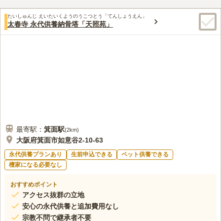
任せすることができます。
口コミ評価
たいしゅんじ えいたいくようのうこつとう「てんしょうえん」
2.5
みんなの評価
口コミ
3
件
太春寺 永代供養納骨塔「天照苑」
行く道に、ホームセンターがあるので、そこで買います。霊園に
30代
女性
も販売してますが、高いので。飲食店もなかになりますが、やはりたかい
ので、山に登る前の飲食店で食べる。
口コミの続きを読む
最寄駅：
箕面
駅
(
2km
)
大阪府箕面市如意谷2-10-63
永代供養プランあり
生前申込できる
ペット供養できる
檀家になる必要なし
おすすめポイント
アクセス抜群の立地
安心の永代供養と追加費用なし
宗教不問で継承者不要