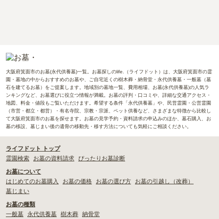
大阪府箕面市のお墓(永代供養墓)一覧。お墓探しのlife.（ライフドット）は、大阪府箕面市の霊
園・墓地の中からおすすめのお墓や、ご自宅近くの樹木葬・納骨堂・永代供養墓・一般墓（墓
石を建てるお墓）をご提案します。地域別の墓地一覧、費用相場、お墓(永代供養墓)の人気ラ
ンキングなど、お墓選びに役立つ情報が満載。お墓の評判・口コミや、詳細な交通アクセス・
地図、料金・値段もご覧いただけます。希望する条件「永代供養墓」や、民営霊園・公営霊園
（市営・都立・都営）・有名寺院、宗教・宗派、ペット供養など、さまざまな特徴から比較し
て大阪府箕面市のお墓を探せます。お墓の見学予約・資料請求の申込みのほか、墓石購入、お
墓の移設、墓じまい後の遺骨の移動先・移す方法についても気軽にご相談ください。
ライフドット トップ
霊園検索
お墓の資料請求
ぴったりお墓診断
お墓について
はじめてのお墓購入
お墓の価格
お墓の選び方
お墓の引越し（改葬）
墓じまい
お墓の種類
一般墓
永代供養墓
樹木葬
納骨堂