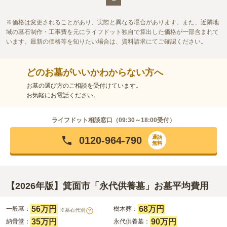
す。
口コミの続きを読む
価格は変更されることがあり、実際と異なる場合があります。また、近隣地
域の墓石制作・工事費を元にライフドット独自で算出した価格が一部含まれて
います。最新の価格等を知りたい場合は、資料請求にてご確認ください。
どのお墓がいいかわからない方へ
お墓の選び方のご相談を受付けています。
お気軽にお電話ください。
ライフドット相談窓口（
09:30～18:00
受付）
通話
0120-964-790
無料
【2026年版】箕面市「永代供養墓」お墓平均費用
56万円
68万円
一般墓：
樹木葬：
※墓石代別
?
35万円
90万円
納骨堂：
永代供養墓：