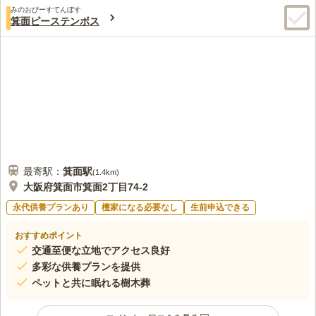
みのおぴーすてんぼす
箕面ピーステンボス
最寄駅：
箕面
駅
(
1.4km
)
大阪府箕面市箕面2丁目74-2
永代供養プランあり
檀家になる必要なし
生前申込できる
おすすめポイント
交通至便な立地でアクセス良好
多彩な供養プランを提供
ペットと共に眠れる樹木葬