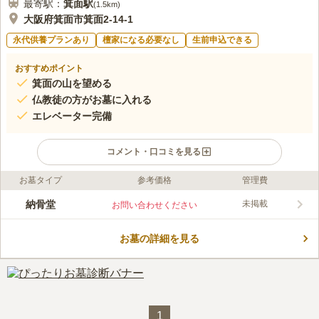
最寄駅：
箕面
駅
(
1.5km
)
大阪府箕面市箕面2-14-1
永代供養プランあり
檀家になる必要なし
生前申込できる
おすすめポイント
箕面の山を望める
仏教徒の方がお墓に入れる
エレベーター完備
コメント・口コミを見る
お墓タイプ
参考価格
管理費
ライフドット編集部のコメント
箕面の山を眺めることができる展望台を有しており、ロケーショ
納骨堂
未掲載
お問い合わせください
ンに拘りたい方におすすめのお寺です。 場所柄バリアフリーへ
の配慮が細やかで、段差にはスロープを設置しており、エレベー
お墓の詳細を見る
ターも完備しています。 納骨堂は煌びやかで、比較的新しく作
コメントの続きを読む
られたものです。 休憩所を完備しており、体力に自信がない方
や、ゆっくりと故人との時間を楽しみたい方でも安心してお参り
口コミ評価
できます。
2.5
みんなの評価
口コミ
1
件
道中にお花やろうそくを売っているところがありますが、バスを
20代
女性
一度降りるとまた待つのが面倒なため家の近くのスーパーで購入していま
1