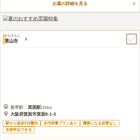
お墓の詳細を見る
口コミ評価
3.7
みんなの評価
口コミ
2
件
自宅と霊園に行くまでの間に生花店やホームセンター・仏具店や
30代
女性
食事ができるお店などいろいろ揃っているので困ったことはありません。
とても便利です。
かんざんじ
口コミの続きを読む
寒山寺
最寄駅：
箕面
駅
(
333m
)
大阪府箕面市箕面8-1-3
駅から徒歩5分圏内
永代供養プランあり
檀家になる必要なし
生前申込できる