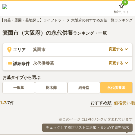
0
検討リスト
【お墓・霊園・墓地探し】ライフドット
大阪府のおすすめお墓一覧ランキング
箕面市（大阪府）の永代供養
ランキング・一覧
変更する
箕面市
エリア
変更する
永代供養墓
詳細条件
お墓タイプから選ぶ
一般墓
樹木葬
納骨堂
永代供養墓
1
-
7
/
7
件
おすすめ順
価格安い順
※このページにはPRリンクが含まれています
チェックして検討リストに追加・まとめて資料請求