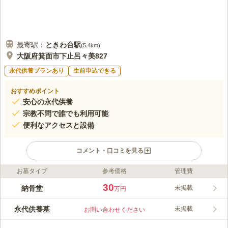
最寄駅：
ときわ台
駅
(
5.4km
)
大阪府箕面市下止呂々美827
永代供養プランあり
生前申込できる
おすすめポイント
安心の永代供養
宗教不問で誰でも利用可能
便利なアクセスと設備
コメント・口コミを見る
お墓タイプ
参考価格
管理費
ライフドット編集部のコメント
納骨仏壇式の堂内墓は、永代供養が含まれており、安心して故人
30
納骨堂
未掲載
万円
を偲ぶことができます。宗教不問で、檀家になる必要もなく、ど
なたでもご利用可能です。駐車場完備でアクセスも良好。法要は
永代供養墓
未掲載
お問い合わせください
事前予約が必要ですが、快適にご利用いただけます。
コメントの続きを読む