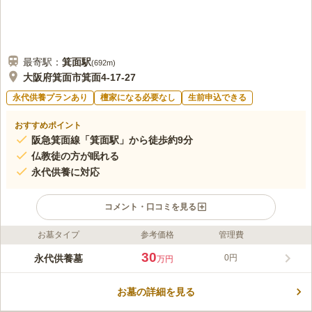
最寄駅：
箕面
駅
(
692m
)
大阪府箕面市箕面4-17-27
永代供養プランあり
檀家になる必要なし
生前申込できる
おすすめポイント
阪急箕面線「箕面駅」から徒歩約9分
仏教徒の方が眠れる
永代供養に対応
コメント・口コミを見る
お墓タイプ
参考価格
管理費
ライフドット編集部のコメント
歴史ある寺院で、仏教徒の方が眠ることができます。 ご本尊は
30
永代供養墓
0円
万円
釈迦如来で、文殊菩薩や普賢菩薩が奉安されているお寺です。
趣のある建物で、歴史を感じられる場所で眠りにつきたい方にピ
お墓の詳細を見る
ッタリです。 永代供養に対応しており、夫婦墓だけではなく個
コメントの続きを読む
人墓や永代納骨（合祀）もあるので、おひとり様でも安心してお