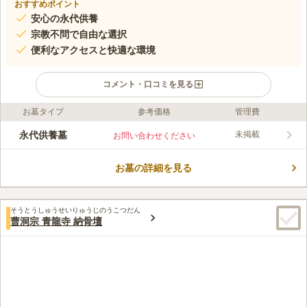
おすすめポイント
安心の永代供養
宗教不問で自由な選択
便利なアクセスと快適な環境
コメント・口コミを見る
お墓タイプ
参考価格
管理費
ライフドット編集部のコメント
2012年11月にオープンした霊園は、永代供養塔があり、将来に
永代供養墓
未掲載
お問い合わせください
わたって安心して利用できます。宗教不問で、どなたでも自由に
選択可能です。交通アクセスが良く、バリアフリー設計で車椅子
お墓の詳細を見る
でも安心してお参りできます。駐車場も完備し、快適な環境が整
コメントの続きを読む
っています。
口コミ評価
そうとうしゅうせいりゅうじのうこつだん
3.8
みんなの評価
口コミ
7
件
曹洞宗 青龍寺 納骨壇
霊園自体が国道沿いとは言え、周囲の住宅のない山の中にあるた
50代
男性
め、霊園周辺に食事や供え物、お花を調達できる店はない。あらかじめ用
意（準備）して持参する必要あり。
口コミの続きを読む