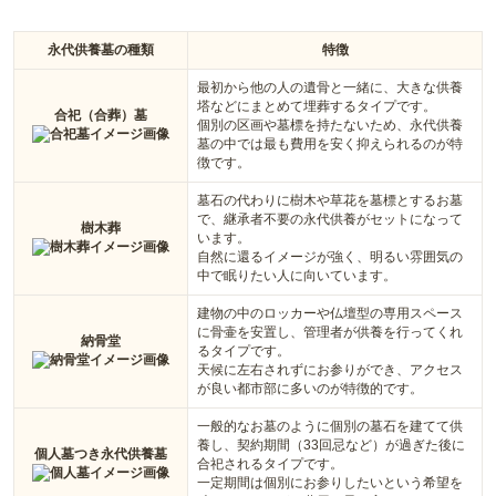
永代供養墓の種類
特徴
最初から他の人の遺骨と一緒に、大きな供養
塔などにまとめて埋葬するタイプです。
合祀（合葬）墓
個別の区画や墓標を持たないため、永代供養
墓の中では最も費用を安く抑えられるのが特
徴です。
墓石の代わりに樹木や草花を墓標とするお墓
で、継承者不要の永代供養がセットになって
樹木葬
います。
自然に還るイメージが強く、明るい雰囲気の
中で眠りたい人に向いています。
建物の中のロッカーや仏壇型の専用スペース
に骨壷を安置し、管理者が供養を行ってくれ
納骨堂
るタイプです。
天候に左右されずにお参りができ、アクセス
が良い都市部に多いのが特徴的です。
一般的なお墓のように個別の墓石を建てて供
養し、契約期間（33回忌など）が過ぎた後に
個人墓つき永代供養墓
合祀されるタイプです。
一定期間は個別にお参りしたいという希望を