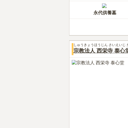
永代供養墓
しゅうきょうほうじん さいえいじ 
宗教法人 西栄寺 泰心