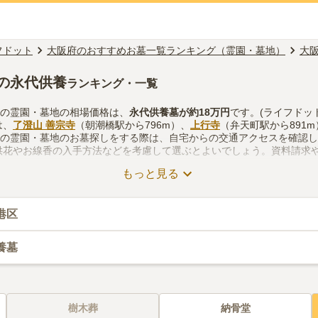
フドット
大阪府のおすすめお墓一覧ランキング（霊園・墓地）
大
の永代供養
ランキング・一覧
墓の霊園・墓地の相場価格は、
永代供養墓
が約
18万円
です。(ライフドッ
は、
了澄山 善宗寺
（朝潮橋駅から796m）、
上行寺
（弁天町駅から891
墓の霊園・墓地のお墓探しをする際は、自宅からの交通アクセスを確認
供花やお線香の入手方法などを考慮して選ぶとよいでしょう。資料請求
もっと見る
港区
養墓
樹木葬
納骨堂