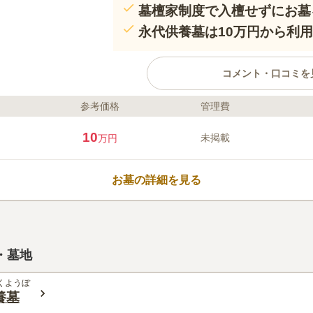
墓檀家制度で入檀せずにお墓
永代供養墓は10万円から利
コメント・口コミを
参考価格
管理費
ライフドット編集部のコメント
上行寺は大阪市港区弁天の閑静な
10
未掲載
万円
至便の立地でありながら、お寺の
気をしています。お寺の宗派は本
の採用や、各種法要を檀家に限ら
お墓の詳細を見る
ず親しめる取り組みをされていま
あり、お墓参りの後の一休みにも
口コミ評価
区周辺でお墓をお探しの方におす
この霊園はまだ誰からも評価されていませ
・墓地
くようぼ
養墓