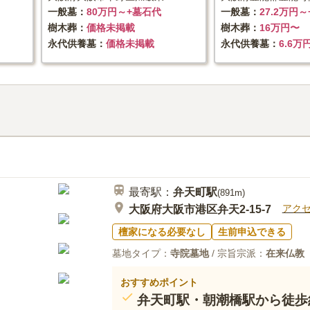
一般墓
80万円～+墓石代
一般墓
27.2万円
樹木葬
価格未掲載
樹木葬
16万円〜
永代供養墓
価格未掲載
永代供養墓
6.6万
最寄駅：
弁天町
駅
(
891m
)
アク
大阪府大阪市港区弁天2-15-7
檀家になる必要なし
生前申込できる
墓地タイプ：
寺院墓地
/ 宗旨宗派：
在来仏教
おすすめポイント
弁天町駅・朝潮橋駅から徒歩