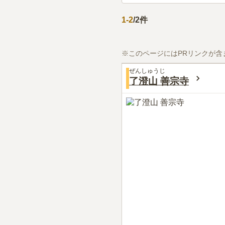
1
-
2
/
2
件
※このページにはPRリンクが含
ぜんしゅうじ
了澄山 善宗寺