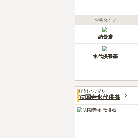
お墓タイプ
納骨堂
永代供養墓
ほうおんじぼち
法園寺永代供養