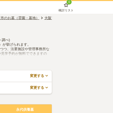
0
検討リスト
阪市のお墓（霊園・墓地）
大阪市港区のお墓（霊園・墓地）
永代供
ト調べ)
m）が挙げられます。
しつつ、法要施設や管理事務所な
や見学予約が無料でできますの
変更する
変更する
永代供養墓