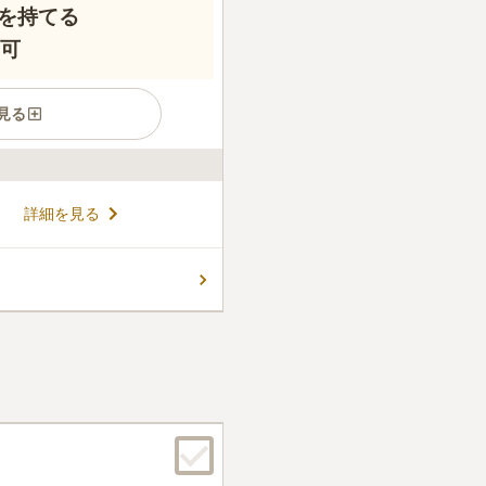
を持てる
用可
見る
住宅街にあるお寺です。交通
詳細を見る
周辺は静かで落ち着いた雰囲
門法華宗ですが、墓檀家制度
ず相談できる等、宗派を問わ
コメントの続きを読む
す。周辺には公園や食事処も
困らない環境です。大阪市港
すめです。
ん。