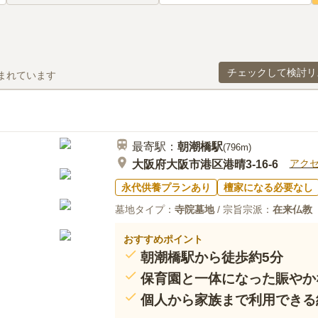
チェックして検討リ
まれています
最寄駅：
朝潮橋
駅
(
796m
)
アク
大阪府大阪市港区港晴3-16-6
永代供養プランあり
檀家になる必要なし
墓地タイプ：
寺院墓地
/ 宗旨宗派：
在来仏教
おすすめポイント
朝潮橋駅から徒歩約5分
保育園と一体になった賑やか
個人から家族まで利用できる