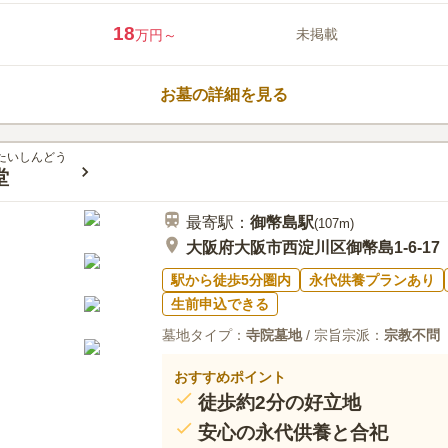
18
未掲載
万円～
お墓の詳細を見る
たいしんどう
堂
最寄駅：
御幣島
駅
(
107m
)
大阪府大阪市西淀川区御幣島1-6-17
駅から徒歩5分圏内
永代供養プランあり
生前申込できる
墓地タイプ：
寺院墓地
/ 宗旨宗派：
宗教不問
おすすめポイント
徒歩約2分の好立地
安心の永代供養と合祀