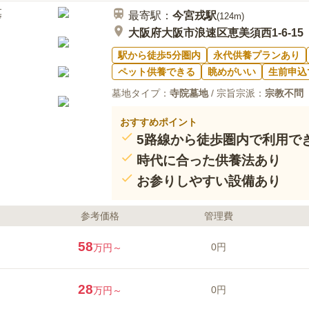
最寄駅：
今宮戎
駅
(
124m
)
大阪府大阪市浪速区恵美須西1-6-15
駅から徒歩5分圏内
永代供養プランあり
ペット供養できる
眺めがいい
生前申込
墓地タイプ：
寺院墓地
/ 宗旨宗派：
宗教不問
おすすめポイント
5路線から徒歩圏内で利用で
時代に合った供養法あり
お参りしやすい設備あり
参考価格
管理費
58
0円
万円～
28
0円
万円～