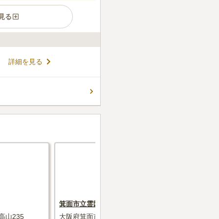
見る
ス停からも徒歩数分と、アク
詳細を見る
料は無料で、祭壇、備品の貸
ことでわからないことがあれ
また、納骨堂は365日お墓参
コメントの続きを読む
いた時間に参拝に行くことが
は、宗旨や宗派は問われませ
盆に本堂にて読経してもらえ
ん。
箕面市立霊園
東大阪市営
山235
大阪府箕面市半町4丁目728番地
大阪府東大阪