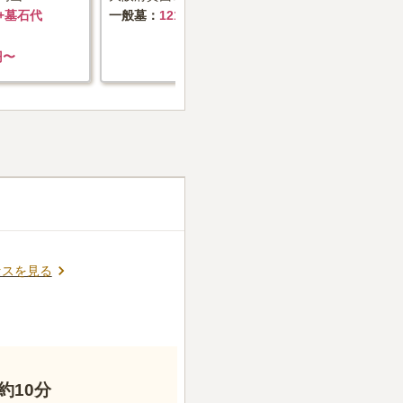
～+墓石代
一般墓
121.9万円
一般墓
1
円〜
セスを見る
約10分