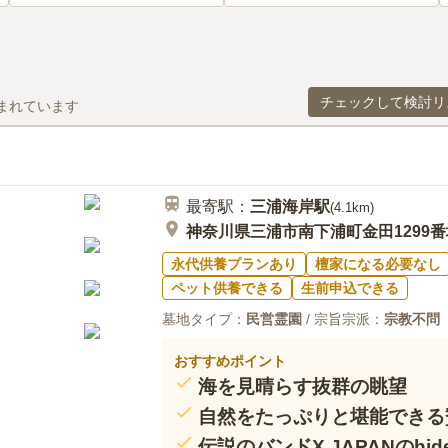
チェックして検討リ
まれています
最寄駅：
三浦海岸
駅
(
4.1km
)
神奈川県三浦市南下浦町金田1299番
永代供養プランあり
檀家になる必要なし
ペット供養できる
生前申込できる
墓地タイプ：
民営霊園
/ 宗旨宗派：
宗教不問
おすすめポイント
海を見晴らす抜群の眺望
自然をたっぷりと堪能できる
伝説のバンドX JAPANのhi