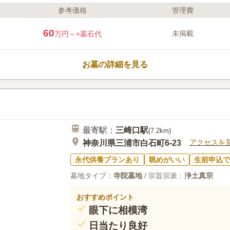
参考価格
管理費
ライフドット編集部のコメント
三浦市初声町に位置する由緒ある
60
未掲載
万円～
+墓石代
じめ、およそ100種188尊の石仏
かな自然に囲まれており、四季折
ます。妙音寺墓苑では6種類の区
お墓の詳細を見る
のできる「花山曼荼羅聖苑」は、
しがちな時代のニーズに応える形
口コミ評価
の墓地です。ペット葬も受け付け
この霊園はまだ誰からも評価されていませ
最寄駅：
三崎口
駅
(
7.2km
)
アクセスを
神奈川県三浦市白石町6-23
永代供養プランあり
眺めがいい
生前申込で
墓地タイプ：
寺院墓地
/ 宗旨宗派：
浄土真宗
おすすめポイント
眼下に相模湾
日当たり良好