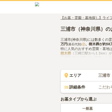
【お墓・霊園・墓地探し】ライ
三浦市（神奈川県）の
三浦市(神奈川県)には数多くの
万円
、
樹木葬
が約
58
(墓石代別)
?
特に人気のおすすめ霊園・墓地
樹木葬
（三崎口駅から1.1km）
三浦市(神奈川県)でお墓探しを
の供花やお線香の入手方法など
エリア
三浦市
詳細条件
こだわ
お墓タイプから選ぶ
一般墓