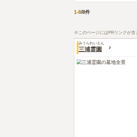
1
-
8
/
8
件
※このページにはPRリンクが含
みうられいえん
三浦霊園