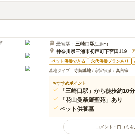
です。広々とした駐車場も完備し
口コミ評価
この霊園はまだ誰からも評価されていませ
最寄駅：
三崎口
駅
(
1.1km
)
神奈川県三浦市初声町下宮田119
ペット供養できる
永代供養プランあり
墓地タイプ：
寺院墓地
/ 宗旨宗派：
真言宗
おすすめポイント
「三崎口駅」から徒歩約10分
「花山曼荼羅聖苑」あり
ペット供養墓
コメント・口コミを