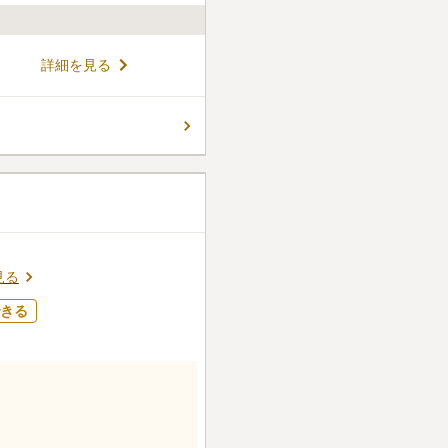
寺院墓地です。大日如来をは
詳細を見る
が奉安されています。霊園は豊
々の風情を感じることができ
画が用意されています。樹木葬
コメントの続きを読む
お墓を管理する後継者が不足
で作られた、永代供養のため
ています。
ん。
見る
きる