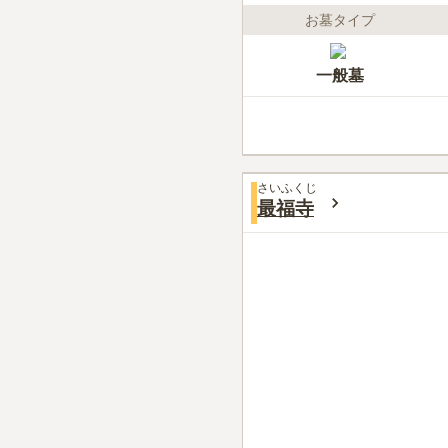
お墓タイプ
一般墓
さいふくじ
最福寺