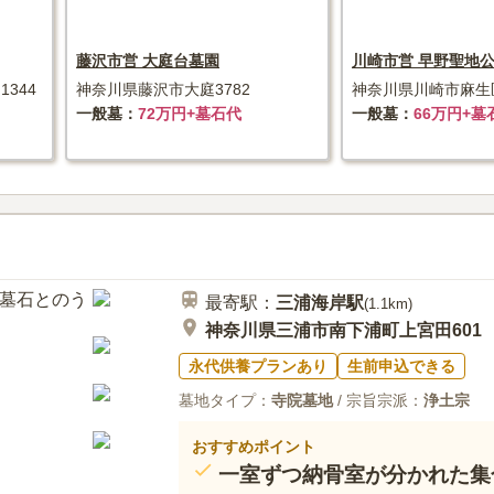
藤沢市営 大庭台墓園
川崎市営 早野聖地
344
神奈川県藤沢市大庭3782
神奈川県川崎市麻生区
一般墓
72万円+墓石代
一般墓
66万円+墓
最寄駅：
三浦海岸
駅
(
1.1km
)
神奈川県三浦市南下浦町上宮田601
永代供養プランあり
生前申込できる
墓地タイプ：
寺院墓地
/ 宗旨宗派：
浄土宗
おすすめポイント
一室ずつ納骨室が分かれた集