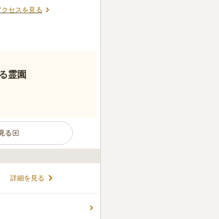
アクセスを見る
る霊園
見る
が管理する、樹木葬のための霊
詳細を見る
植えられています。約50種
彩ります。四季の移ろいを感じな
です。園内には法要・会食施
コメントの続きを読む
済ませたいという方には便利