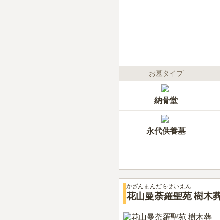
お墓タイプ
納骨堂
永代供養墓
かざんまんだらせいえん
花山曼荼羅聖苑 樹木