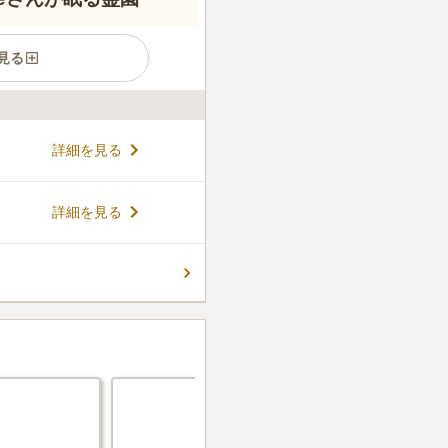
見る
園入口停留所」で下車してす
詳細を見る
園です。園内には本格的な日
に囲まれています。公益財団
バンド『X JAPAN』のギ
コメントの続きを読む
詳細を見る
も有名です。
6
件
お菓子、お香やお花を買うこ
でお天気が良ければとてもす
ある霊園です。周りにはレス
に行けばとれたての魚を食べ
。やはり車でないと少し不便
口コミの続きを読む