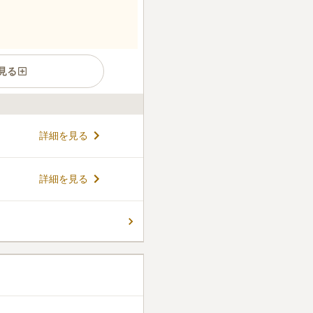
見る
ている霊園です。永代供養墓
詳細を見る
養となります。霊園は開けた
。陽光の温かさを感じながら
。承継者不在の方でも申し込
コメントの続きを読む
詳細を見る
されています。高速道路の出
来やすい環境です。
件
り必要なものは全てそろう。
はいちご狩りができレジャー
口コミの続きを読む