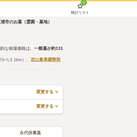
0
検討リスト
三浦市のお墓（霊園・墓地）
体的な相場価格は、
一般墓
が約
131
から1.1km）、
花山曼荼羅聖苑
所などの設備や管理体制、近隣で
ので、活用してみてください。
変更する
変更する
永代供養墓