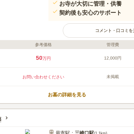
お寺が大切に管理・供養
契約後も安心のサポート
コメント・口コミを
参考価格
管理費
ライフドット編集部のコメント
浄土宗の寺である三樹院が管理し
50
12,000円
万円
「のうこつぼ・納骨墓」による供
場所にあり、日当たりは良好です
お参りすることができる環境です
未掲載
お問い合わせください
むことができます。駐車場も設置
口からも近いので、車でお参りに
口コミ評価
3.2
みんなの評価
口コミ
3
お墓の詳細を見る
最寄りの駅にはお店がいろいろあ
60代
男性
また海がすぐそばで景観が良く霊園近くに
も楽しむことができる。
葬
最寄駅：
三崎口
駅
(
1.1km
)