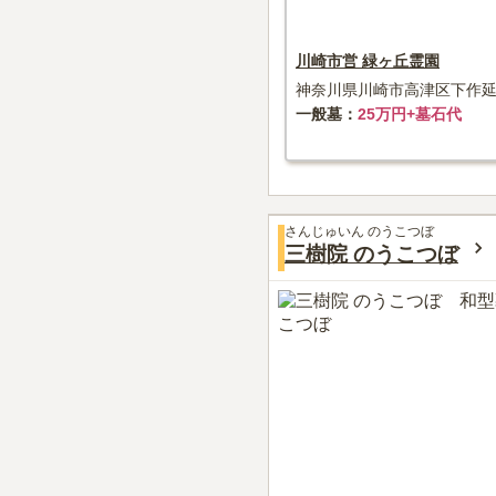
川崎市営 緑ヶ丘霊園
神奈川県川崎市高津区下作延1
一般墓
25万円+墓石代
さんじゅいん のうこつぼ
三樹院 のうこつぼ