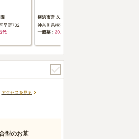
公園
横浜市営 久保山墓地
横須賀市営
早野732
神奈川県横浜市西区元久保町3-24
神奈川県横須
石代
一般墓
20.3万円～+墓石代
一般墓
8
アクセスを見る
合型のお墓