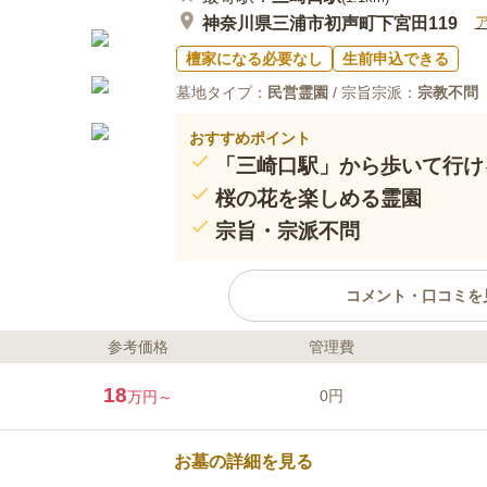
神奈川県三浦市初声町下宮田119
檀家になる必要なし
生前申込できる
墓地タイプ：
民営霊園
/ 宗旨宗派：
宗教不問
おすすめポイント
「三崎口駅」から歩いて行け
桜の花を楽しめる霊園
宗旨・宗派不問
コメント・口コミを
参考価格
管理費
ライフドット編集部のコメント
400年ほど前に創建された妙音寺
18
0円
万円～
園です。園内には数多くの花や木が
3,200本の花木が境内を美しく
がらお参りすることができる環境
お墓の詳細を見る
設があります。すべてを一か所で