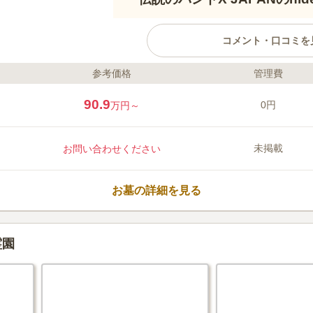
コメント・口コミを
参考価格
管理費
ライフドット編集部のコメント
三浦海岸の近くにあり、「三浦霊
90.9
0円
万円～
ぐの、海に囲まれた眺めのいい霊
本庭園があり、周囲を豊かな自然
法人光明会が事業主体。伝説のロック
未掲載
お問い合わせください
ター・hideさんが眠る霊園として
口コミ評価
3.3
みんなの評価
口コミ
1
お墓の詳細を見る
霊園には小さい売店があり飲料や
60代
女性
とが出来ます。海が近く見晴らしが良いの
がすがしい気持ちになります。自然の中に
霊園
トランなどはありませんが、近くの金田湾
させてくれる人気のレストランがあります
です。