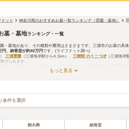
フドット
神奈川県のおすすめお墓一覧ランキング（霊園・墓地）
お墓・墓地
ランキング・一覧
霊園・墓地があり、その種類や費用はさまざまです。三浦市のお墓の具
万円
、
納骨堂
が約
40万円
です。(ライフドット調べ)
は、
三浦霊園
（三浦海岸駅から4.1km）、
三樹院 のうこつぼ
（三浦海岸駅
が挙げられます。
する際は、自宅からの交通アクセスを確認しつつ、法要施設や管理事務
もっと見る
を考慮して選ぶとよいでしょう。資料請求や見学予約が無料でできます
り条件を選択
樹木葬
納骨堂