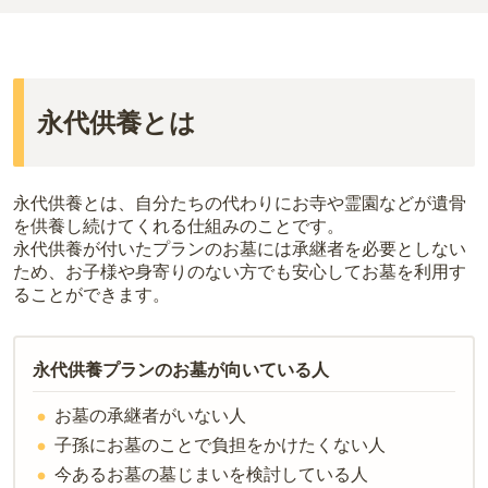
三浦市
で一番安価な
お墓
は、
三樹院
の
樹木葬
で、
17万円
からお求め
一般墓を建てる場合は、「永代使用料（土地代）」と「墓石代」の
いただけます。
2つが主な費用となります。
一般的に最も費用を抑えられるのは、他の方のご遺骨と一緒に埋葬
三浦市
の一般墓の永代使用料の平均は
131万円
で、墓石代は
神奈川
する
「合祀墓（ごうしぼ）」
と呼ばれるタイプです。個別のお墓に
県の平均
166.9万円
です。いずれも区画の広さや墓石の大きさ・素
比べて省スペースで管理の手間がかからないため、費用が安く設定
材によって変わります。
永代供養とは
されています。
樹木葬・納骨堂・永代供養墓は、基本的に墓石代がかからず、永代
価格の目安は、1名あたり5万円〜30万円程度です。
使用料のみかかります。
三浦市
で安価なお墓を探したい場合は、
価格の安い順
で並び替えて
なお、お墓によっては以下の費用が別途かかる場合があります。
永代供養とは、自分たちの代わりにお寺や霊園などが遺骨
お墓を探すのがおすすめです。
・
開眼法要の費用
：お墓を新しく建てた際に行う儀式のための費
を供養し続けてくれる仕組みのことです。
用。僧侶に渡すお布施がかかります。
永代供養が付いたプランのお墓には承継者を必要としない
ため、お子様や身寄りのない方でも安心してお墓を利用す
・
納骨式の費用
：お墓に遺骨を納める儀式のための費用。僧侶に渡
ることができます。
すお布施、会食などの費用がかかります。
・
年間管理費
：お墓の管理費。契約後、毎年発生するケースがあり
ます。
永代供養プランのお墓が向いている人
正確な費用は、区画や石材の選び方によって大きく変わるため、見
お墓の承継者がいない人
積もりを取るまで確定しません。
現地見学では、担当者に「提示金額以外にかかる費用はないか」を
子孫にお墓のことで負担をかけたくない人
必ず確認することをおすすめします。
今あるお墓の墓じまいを検討している人