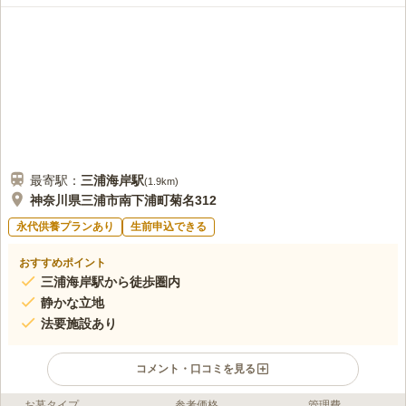
最寄駅：
三浦海岸
駅
(
1.9km
)
神奈川県三浦市南下浦町菊名312
永代供養プランあり
生前申込できる
おすすめポイント
三浦海岸駅から徒歩圏内
静かな立地
法要施設あり
コメント・口コミを見る
お墓タイプ
参考価格
管理費