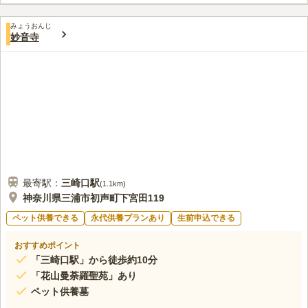
3.2
みんなの評価
口コミ
3
件
最寄りの駅にはお店がいろいろあり必要なものは全てそろう。ま
60代
男性
みょうおんじ
た海がすぐそばで景観が良く霊園近くにはいちご狩りができレジャーも楽
妙音寺
しむことができる。
口コミの続きを読む
最寄駅：
三崎口
駅
(
1.1km
)
神奈川県三浦市初声町下宮田119
ペット供養できる
永代供養プランあり
生前申込できる
おすすめポイント
「三崎口駅」から徒歩約10分
「花山曼荼羅聖苑」あり
ペット供養墓