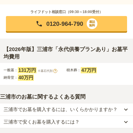
ライフドット相談窓口（
09:30～18:00
受付）
通話
0120-964-790
無料
【2026年版】三浦市「永代供養プランあり」お墓平
均費用
131万円
47万円
一般墓：
樹木葬：
※墓石代別
?
40万円
納骨堂：
三浦市のお墓に関するよくある質問
三浦市でお墓を購入するには、いくらかかりますか？
三浦市で安くお墓を購入するには？
三浦市
での購入費用の目安は、
一般墓が約297万円、樹木葬が約58
万円、納骨堂が約40万円
です。