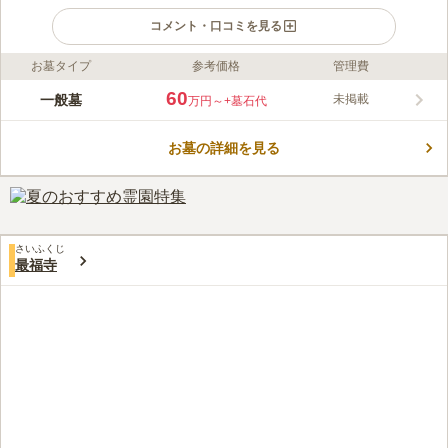
コメント・口コミを見る
お墓タイプ
参考価格
管理費
ライフドット編集部のコメント
三浦市初声町に位置する由緒ある寺院墓地です。大日如来をはじ
60
一般墓
未掲載
万円～
+墓石代
め、およそ100種188尊の石仏が奉安されています。霊園は豊か
な自然に囲まれており、四季折々の風情を感じることができま
お墓の詳細を見る
す。妙音寺墓苑では6種類の区画が用意されています。樹木葬の
コメントの続きを読む
できる「花山曼荼羅聖苑」は、お墓を管理する後継者が不足しが
ちな時代のニーズに応える形で作られた、永代供養のための墓地
口コミ評価
です。ペット葬も受け付けています。
この霊園はまだ誰からも評価されていません。
さいふくじ
最福寺