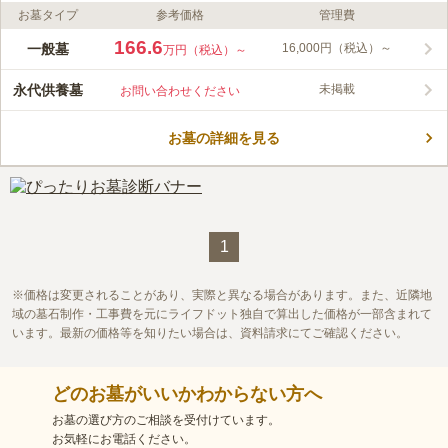
お墓タイプ
参考価格
管理費
ライフドット編集部のコメント
海を望むことのできる純和風の曹洞宗寺院墓地です。ゆったりと
166.6
一般墓
16,000円（税込）～
万円（税込）～
した雰囲気となっており、よき日本を感じさせる造りとなってい
ます。海から聞こえる並みの音や、心地よい潮風が感じられとて
永代供養墓
未掲載
お問い合わせください
も素晴らしい立地にあります。墓域は全区画南向きで日当たり良
コメントの続きを読む
好です。法要施設も用意されており、各種法要を執り行うことも
可能となっています。
お墓の詳細を見る
口コミ評価
3.6
みんなの評価
口コミ
2
件
お墓に関連するものはすべて打っているのでとても便利です、宗
60代
男性
教的に榊は売っていないので花屋で購入していっています
口コミの続きを読む
1
価格は変更されることがあり、実際と異なる場合があります。また、近隣地
域の墓石制作・工事費を元にライフドット独自で算出した価格が一部含まれて
います。最新の価格等を知りたい場合は、資料請求にてご確認ください。
どのお墓がいいかわからない方へ
お墓の選び方のご相談を受付けています。
お気軽にお電話ください。