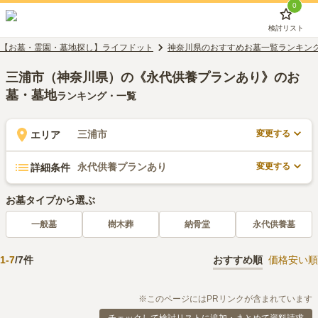
0
検討リスト
【お墓・霊園・墓地探し】ライフドット
神奈川県のおすすめお墓一覧ランキン
三浦市（神奈川県）の《永代供養プランあり》のお
墓・墓地
ランキング・一覧
変更する
三浦市
エリア
変更する
永代供養プランあり
詳細条件
お墓タイプから選ぶ
一般墓
樹木葬
納骨堂
永代供養墓
1
-
7
/
7
件
おすすめ順
価格安い順
※このページにはPRリンクが含まれています