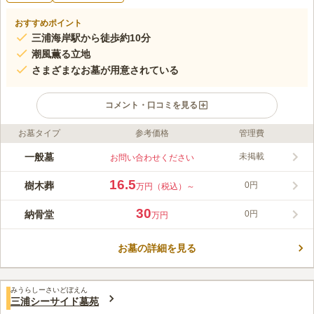
おすすめポイント
三浦海岸駅から徒歩約10分
潮風薫る立地
さまざまなお墓が用意されている
コメント・口コミを見る
お墓タイプ
参考価格
管理費
ライフドット編集部のコメント
たくさんの仏像を持ち、十一面観音は三浦観音十番札所、延命地
一般墓
未掲載
お問い合わせください
蔵尊は三浦地蔵尊礼所十番に指定されています。参道入口ではシ
ンボルとされている十一面観音像が出迎えてくれ、左右に墓地が
16.5
樹木葬
0円
万円（税込）～
広がっています。一般墓の他には、寺院によって永代に亘り供
コメントの続きを読む
養・管理してもらえる樹木葬、納骨堂があり、どちらも管理料な
30
納骨堂
0円
万円
どは必要ありません。なお、樹木葬はペット共葬が可能です。
口コミ評価
この霊園はまだ誰からも評価されていません。
お墓の詳細を見る
みうらしーさいどぼえん
三浦シーサイド墓苑