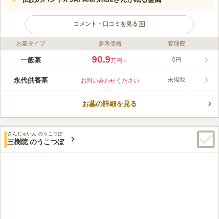
コメント・口コミを見る
お墓タイプ
参考価格
管理費
ライフドット編集部のコメント
三浦海岸の近くにあり、「三浦霊園入口停留所」で下車してすぐ
90.9
一般墓
0円
万円～
の、海に囲まれた眺めのいい霊園です。園内には本格的な日本庭
園があり、周囲を豊かな自然に囲まれています。公益財団法人光
永代供養墓
未掲載
お問い合わせください
明会が事業主体。伝説のロックバンド『X JAPAN』のギター・
コメントの続きを読む
hideさんが眠る霊園としても有名です。
お墓の詳細を見る
口コミ評価
3.3
みんなの評価
口コミ
16
件
霊園には小さい売店があり飲料やお菓子、お香やお花を買うこと
60代
女性
さんじゅいん のうこつぼ
が出来ます。海が近く見晴らしが良いのでお天気が良ければとてもすがす
三樹院 のうこつぼ
がしい気持ちになります。自然の中にある霊園です。周りにはレストラン
などはありませんが、近くの金田湾に行けばとれたての魚を食べさせてく
れる人気のレストランがあります。やはり車でないと少し不便です。
口コミの続きを読む