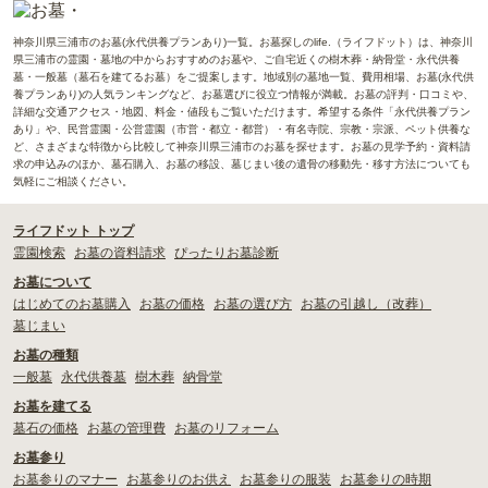
神奈川県三浦市のお墓(永代供養プランあり)一覧。お墓探しのlife.（ライフドット）は、神奈川
県三浦市の霊園・墓地の中からおすすめのお墓や、ご自宅近くの樹木葬・納骨堂・永代供養
墓・一般墓（墓石を建てるお墓）をご提案します。地域別の墓地一覧、費用相場、お墓(永代供
養プランあり)の人気ランキングなど、お墓選びに役立つ情報が満載。お墓の評判・口コミや、
詳細な交通アクセス・地図、料金・値段もご覧いただけます。希望する条件「永代供養プラン
あり」や、民営霊園・公営霊園（市営・都立・都営）・有名寺院、宗教・宗派、ペット供養な
ど、さまざまな特徴から比較して神奈川県三浦市のお墓を探せます。お墓の見学予約・資料請
求の申込みのほか、墓石購入、お墓の移設、墓じまい後の遺骨の移動先・移す方法についても
気軽にご相談ください。
ライフドット トップ
霊園検索
お墓の資料請求
ぴったりお墓診断
お墓について
はじめてのお墓購入
お墓の価格
お墓の選び方
お墓の引越し（改葬）
墓じまい
お墓の種類
一般墓
永代供養墓
樹木葬
納骨堂
お墓を建てる
墓石の価格
お墓の管理費
お墓のリフォーム
お墓参り
お墓参りのマナー
お墓参りのお供え
お墓参りの服装
お墓参りの時期