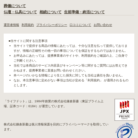
葬儀について
仏壇・仏具について
相続について
生前準備・終活について
運営者情報
利用規約
プライバシーポリシー
口コミについて
お問い合わせ
■当サイトに関する注意事項
当サイトで提供する商品の情報にあたっては、十分な注意を払って提供しておりま
すが、情報の正確性その他一切の事項についてを保証をするものではありません。
お申込みにあたっては、提携事業者のサイトや、利用規約をご確認の上、ご自身で
ご判断ください。
当社では各商品のサービス内容及びキャンペーン等に関するご質問にはお答えでき
かねます。提携事業者に直接お問い合わせください。
本ページのいかなる情報により生じた損失に対しても当社は責任を負いません。
なお、本注意事項に定めがない事項は当社が定める「利用規約」 が適用されるもの
とします。
「ライフドット」は、1984年創業の株式会社鎌倉新書（東証プライム上
場、証券コード：6184）が運営しています。
株式会社鎌倉新書は個人情報保護を目的にプライバシーマークを取得してい
ます。