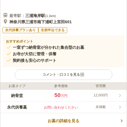
最寄駅：
三浦海岸
駅
(
1.1km
)
神奈川県三浦市南下浦町上宮田601
永代供養プランあり
生前申込できる
おすすめポイント
一室ずつ納骨室が分かれた集合型のお墓
お寺が大切に管理・供養
契約後も安心のサポート
コメント・口コミを見る
お墓タイプ
参考価格
管理費
ライフドット編集部のコメント
浄土宗の寺である三樹院が管理している霊園です。永代供養墓
50
納骨堂
12,000円
万円
「のうこつぼ・納骨墓」による供養となります。霊園は開けた場
所にあり、日当たりは良好です。陽光の温かさを感じながらお参
永代供養墓
未掲載
お問い合わせください
りすることができる環境です。承継者不在の方でも申し込むこと
コメントの続きを読む
ができます。駐車場も設置されています。高速道路の出口からも
近いので、車でお参りに来やすい環境です。
お墓の詳細を見る
口コミ評価