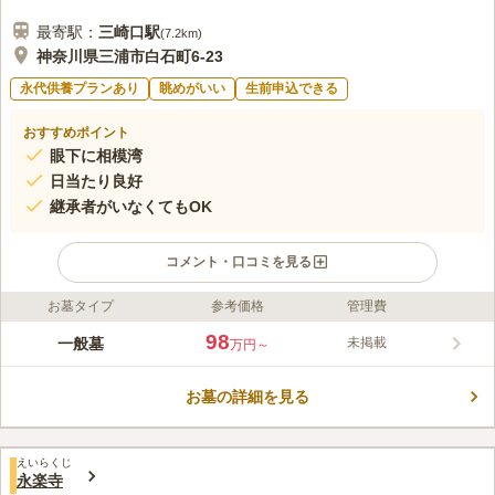
最寄駅：
三崎口
駅
(
7.2km
)
神奈川県三浦市白石町6-23
永代供養プランあり
眺めがいい
生前申込できる
おすすめポイント
眼下に相模湾
日当たり良好
継承者がいなくてもOK
コメント・口コミを見る
お墓タイプ
参考価格
管理費
ライフドット編集部のコメント
1230年に桑田永教により建立され、江戸時代に現在の三浦市に
98
一般墓
未掲載
万円～
移設された名刹です。 浄土真宗の方がお墓を建てることができ
ます。 お車でアクセスの方は県道215号線からすぐですし、駐車
お墓の詳細を見る
場も完備していて、安心してお参りに行けます。 周囲は見晴ら
コメントの続きを読む
しがよく、晴れた日には富士山を見渡すことができます。お墓参
りの1日はリフレッシュできることでしょう。
口コミ評価
えいらくじ
この霊園はまだ誰からも評価されていません。
永楽寺