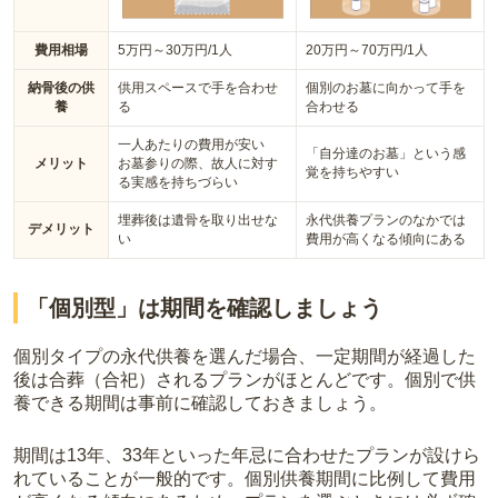
費用相場
5万円～30万円/1人
20万円～70万円/1人
納骨後の供
供用スペースで手を合わせ
個別のお墓に向かって手を
養
る
合わせる
一人あたりの費用が安い
「自分達のお墓」という感
メリット
お墓参りの際、故人に対す
覚を持ちやすい
る実感を持ちづらい
埋葬後は遺骨を取り出せな
永代供養プランのなかでは
デメリット
い
費用が高くなる傾向にある
「個別型」は期間を確認しましょう
個別タイプの永代供養を選んだ場合、一定期間が経過した
後は合葬（合祀）されるプランがほとんどです。個別で供
養できる期間は事前に確認しておきましょう。
期間は13年、33年といった年忌に合わせたプランが設けら
れていることが一般的です。
個別供養期間に比例して費用