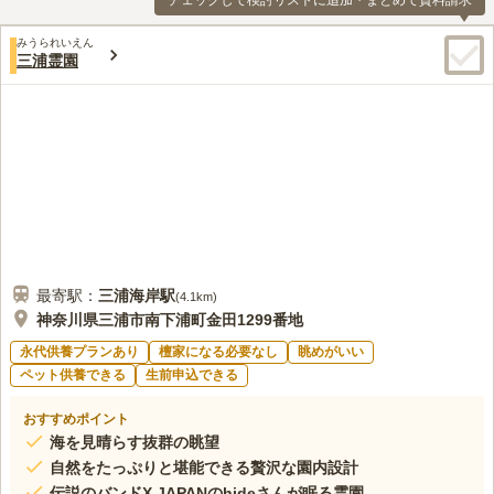
チェックして検討リストに追加・まとめて資料請求
みうられいえん
三浦霊園
最寄駅：
三浦海岸
駅
(
4.1km
)
神奈川県三浦市南下浦町金田1299番地
永代供養プランあり
檀家になる必要なし
眺めがいい
ペット供養できる
生前申込できる
おすすめポイント
海を見晴らす抜群の眺望
自然をたっぷりと堪能できる贅沢な園内設計
伝説のバンドX JAPANのhideさんが眠る霊園