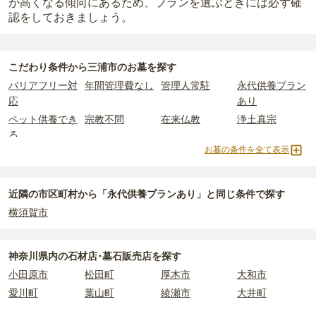
が高くなる傾向にあるため、プランを選ぶときには必ず確
認をしておきましょう。
こだわり条件から
三浦市
のお墓を探す
バリアフリー対
年間管理費なし
管理人常駐
永代供養プラン
応
あり
ペット供養でき
宗教不問
在来仏教
浄土真宗
る
お墓の条件を全て表示
真言宗
浄土宗
樹木葬
納骨堂
永代供養墓
民営霊園
寺院墓地
1人用区画あり
2人用区画あり
3人用区画あり
近隣の市区町村から
「永代供養プランあり」と
同じ条件で探す
横須賀市
神奈川県
内の石材店･墓石販売店を探す
小田原市
松田町
厚木市
大和市
愛川町
葉山町
綾瀬市
大井町