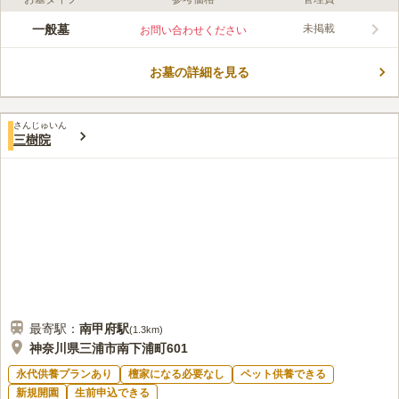
ライフドット編集部のコメント
菊名海水浴場にほど近い、永楽寺の寺院墓地です。 浄土宗の方
一般墓
未掲載
お問い合わせください
がお墓を建てられます。 お墓の跡継ぎが心配な方は、ご住職に
相談してみてはいかがでしょうか。 県道215号線や、国道134号
お墓の詳細を見る
線からアクセスが良いため、車でのアクセスも便利です。 近く
コメントの続きを読む
には海が見えるカフェやお食事処があり、海が好きだった故人の
話に花を咲かせることができます。
口コミ評価
さんじゅいん
この霊園はまだ誰からも評価されていません。
三樹院
最寄駅：
南甲府
駅
(
1.3km
)
神奈川県三浦市南下浦町601
永代供養プランあり
檀家になる必要なし
ペット供養できる
新規開園
生前申込できる