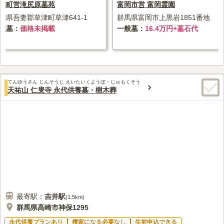
津町営滝尻原墓苑
富岡市営 富岡霊園
馬県吾妻郡草津町草津641-1
群馬県富岡市上黒岩1851番地
般墓
価格未掲載
一般墓
16.4万円+墓石代
てんゆうさん じんそうじ えいたいくようぼ・じゅもくそう
天祐山 仁叟寺 永代供養墓・樹木葬
最寄駅：
吉井
駅
(
1.5km
)
群馬県高崎市神保1295
永代供養プランあり
檀家になる必要なし
生前申込できる