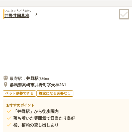
この霊園はまだ誰からも評価されていません。
いのきょうどうぼち
井野共同墓地
最寄駅：
井野
駅
(
689m
)
群馬県高崎市井野町字天神261
ペット供養できる
檀家になる必要なし
おすすめポイント
「井野駅」から徒歩圏内
落ち着いた雰囲気で日当たり良好
桶、柄杓の貸し出しあり