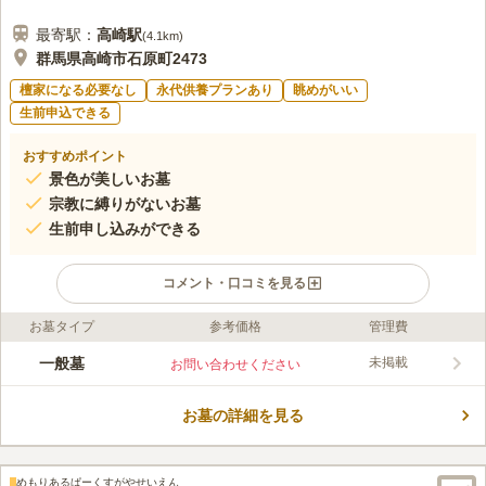
最寄駅：
高崎
駅
(
4.1km
)
群馬県高崎市石原町2473
檀家になる必要なし
永代供養プランあり
眺めがいい
生前申込できる
おすすめポイント
景色が美しいお墓
宗教に縛りがないお墓
生前申し込みができる
コメント・口コミを見る
お墓タイプ
参考価格
管理費
ライフドット編集部のコメント
高崎市街を一望できる立地で、夜景で有名なスポットで景色が美
一般墓
未掲載
お問い合わせください
しく、訪れる人の目を楽しませてくれてるお墓です。自然にも恵
まれており、陽当たりも良好なので爽やかな気持ちでお参りする
お墓の詳細を見る
ことができます。宗教不問なので、自分の宗教を気にすることな
コメントの続きを読む
く気軽に申し込むことができます。生前申し込みも可能なので、
終活中の方や事前にお墓の購入を考えられている方におすすめで
口コミ評価
す。
めもりあるぱーくすがやせいえん