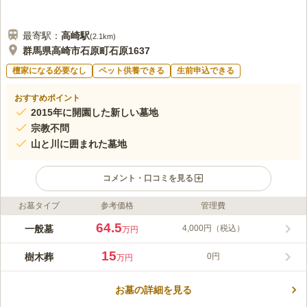
最寄駅：
高崎
駅
(
2.1km
)
群馬県高崎市石原町石原1637
檀家になる必要なし
ペット供養できる
生前申込できる
おすすめポイント
2015年に開園した新しい墓地
宗教不問
山と川に囲まれた墓地
コメント・口コミを見る
お墓タイプ
参考価格
管理費
ライフドット編集部のコメント
開放感があり大きな空を仰ぐことができる高崎市の共同墓地で
64.5
一般墓
4,000円（税込）
万円
す。 宗教を問わないので、信仰を大切にすることができます。
墓地内には一般墓と樹木葬が用意されており、区画面積や期間に
15
樹木葬
0円
万円
応じて料金が異なります。 予算に合わせて選択が可能です。 樹
コメントの続きを読む
木葬は年間管理費費用が掛からないので、コストを抑えたい方に
おすすめです。
お墓の詳細を見る
口コミ評価