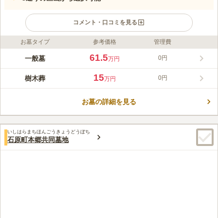
コメント・口コミを見る
お墓タイプ
参考価格
管理費
ライフドット編集部のコメント
住宅地にありますが、密集しておらずのどかな自然も多く残って
61.5
一般墓
0円
万円
います。高い建物がないので陽当たりも良く、爽やかな風に吹か
れながらお参りできます。平坦な足元なので、ご高齢の方や小さ
15
樹木葬
0円
万円
いお子様連れの方も安心です。一般墓は年間管理費なしで7万～
コメントの続きを読む
15万円の使用料なので経済的負担を減らしたい方におすすめで
す。
お墓の詳細を見る
口コミ評価
この霊園はまだ誰からも評価されていません。
いしはらまちほんごうきょうどうぼち
石原町本郷共同墓地