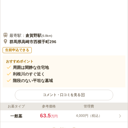
最寄駅：
倉賀野
駅
(
6.8km
)
群馬県高崎市西横手町296
生前申込できる
おすすめポイント
周囲は閑静な住宅地
利根川のすぐ近く
階段のない平坦な墓域
コメント・口コミを見る
お墓タイプ
参考価格
管理費
ライフドット編集部のコメント
曹洞宗の寺院墓地で、住職が手厚く墓前供養してくれます。 墓
63.5
一般墓
4,000円（税込）
万円
域は全面コンクリートが敷かれていて、綺麗に整備され陽当たり
も良好です。 0.81㎡から5.994㎡の特別区画まで、ニーズに応じ