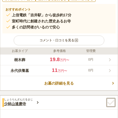
おすすめポイント
上信電鉄「吉井駅」から徒歩約17分
室町時代に創建された歴史あるお寺
多くの訪問者がいるので安心
コメント・口コミを見る
お墓タイプ
参考価格
管理費
ライフドット編集部のコメント
曹洞宗の仁叟寺が管理する寺院墓地です。歴史ある境内には数多
19.8
樹木葬
0円
万円〜
くの門や堂が配置良く建立され、峻厳な雰囲気が漂っています。
また春には、古桜である彼岸桜が美しく咲き誇り、秋には曼珠沙
11
永代供養墓
0円
万円〜
華が咲いて訪問者の目を楽しませてくれます。お墓は一般墓所・
コメントの続きを読む
樹木葬・永代供養墓があり、それぞれ予算やニーズに合わせて選
択できます。
お墓の詳細を見る
口コミ評価
この霊園はまだ誰からも評価されていません。
しょうりんざんだるまじ
少林山達磨寺