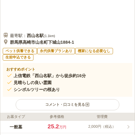
最寄駅：
西山名
駅
(
1.1km
)
群馬県高崎市山名町下城山1884-1
ペット供養できる
永代供養プランあり
檀家になる必要なし
生前申込できる
おすすめポイント
上信電鉄「西山名駅」から徒歩約16分
見晴らしの良い霊園
シンボルツリーの桜あり
コメント・口コミを見る
お墓タイプ
参考価格
管理費
ライフドット編集部のコメント
緑豊かな自然に囲まれた霊園では、休憩スペースも設置されてい
25.2
一般墓
2,000円（税込）
万円
るため、疲れることなくお墓参りができます。 園内は、バリア