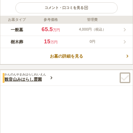
コメント・口コミを見る
お墓タイプ
参考価格
管理費
ライフドット編集部のコメント
高崎市にある、樹木葬もできる珍しいタイプの共同墓地です。閑
65.5
一般墓
4,000円（税込）
万円
静な住宅街の中にあり、最寄駅からは歩いてすぐのところにある
アクセス至便の墓地です。 静かな住宅街にある、日当たりの良
15
樹木葬
0円
万円
い墓地です。コンクリートの塀に囲まれているので、プライベー
コメントの続きを読む
トが守られ安心です。墓地の入口には木造の祠があり、 地蔵尊
が祀られています。宗教は不問です。宗教の違いを気にすること
お墓の詳細を見る
口コミ評価
なく申し込みできます。一部ですが、ペット区画と樹木葬もあり
この霊園はまだ誰からも評価されていません。
ます。園内は段差の少ない作りになっています。体の不自由な方
やご高齢の方でも安心してお参りができます。
かんのんやまみはらしれいえん
観音山みはらし霊園