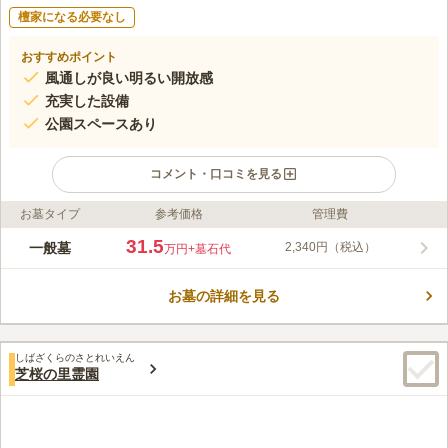
檀家になる必要なし
おすすめポイント
風通しが良い明るい開放感
充実した設備
公園スペースあり
コメント・口コミを見る
お墓タイプ
参考価格
管理費
ライフドット編集部のコメント
高崎市が管理する公営霊園です。園内には広々とした公園スペー
31.5
一般墓
2,340円（税込）
万円
+墓石代
スがあり、開放感のある霊園となっています。国道406号線沿い
にあり、車でのアクセスが便利です。 広々とした開放感のある
お墓の詳細を見る
霊園です。高台にあるので、園内には明るさがあります。供養形
コメントの続きを読む
態は一般墓所のみです。洋式・和式墓所、自由墓所、規格墓所と
いうように区別されています。すっきりと統一感がある景観が魅
口コミ評価
力です。また、高さが区画で揃えられているので、どのお墓にも
しばざくらのさとれいえん
3.5
みんなの評価
口コミ
14
件
芝桜の里霊園
均等に太陽の光が差し込みます。車でお参りする方には駐車場が
近隣のコンビニは墓参用の商品が購入可能であり、周辺には飲食
60代
男性
あります。駐車スペースを気にすることなく安心して利用するこ
店もあるのでとても便利です。トイレも水汲み場に桶や柄杓等もたくさん
とができます。
あり大きな公園墓地にて環境も優れています。
口コミの続きを読む