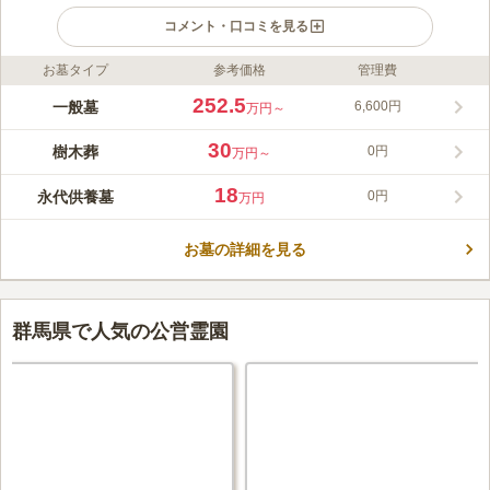
コメント・口コミを見る
お墓タイプ
参考価格
管理費
ライフドット編集部のコメント
群馬県内で最初の都市型欧風公園墓地です。民営の霊園であり、
252.5
一般墓
6,600円
万円～
宗教不問で誰でも利用できます。園内は設備も充実していて、法
要なども執り行えます。 四季の季節を感じられる、落ち着いた
30
樹木葬
0円
万円～
雰囲気のある霊園です。園内は明るく、デザインがお洒落な点は
コメントの続きを読む
魅力的です。区画は一般墓所と永代供養墓、1番力を入れている
18
永代供養墓
0円
万円
樹木葬の3タイプがあります。お墓の管理に不安がある方には、
口コミ評価
永代供養墓がおすすめです。管理事務所、法要施設、休憩室、水
3.9
みんなの評価
口コミ
2
件
場などの施設が充実しています。段差が少ないバリアフリー設計
お墓の詳細を見る
周辺環境には人やモノなどはなくとても閑散としています。本当
20代
男性
なので、ご高齢の方でも安心してお参りができます。
に、山奥にあるので車でいくことになるのですがとても危険と隣り合わせ
です。
口コミの続きを読む
群馬県で人気の公営霊園