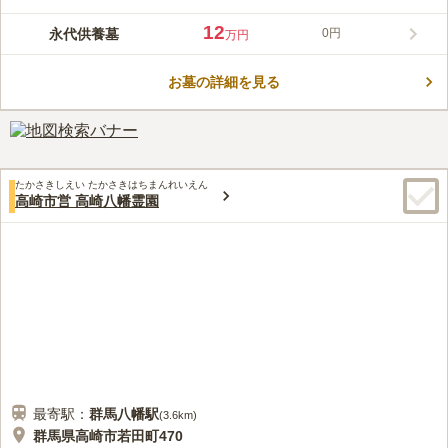
中参拝客が絶えない寺院です。縁起だるま発祥のお寺で、境内の
いたるところにだるまが飾られています。樹木葬の墓誌もだるま
12
永代供養墓
0円
万円
の形をしており、並んでいる姿はとても微笑ましく存在感があり
コメントの続きを読む
ます。 お墓を継ぐ方がいなくても、達磨寺によって永代的に管
理・供養される為、お手入れやお掃除の心配がなく、将来の墓じ
お墓の詳細を見る
口コミ評価
まいも不要です。もちろん引き継いでいくこともできます。 過
この霊園はまだ誰からも評価されていません。
去の宗旨宗派を問わず、どなたでもご利用いただけます。ご契約
後、当寺にて行う葬儀・法要儀式などは黄檗宗の法式によりま
す。
たかさきしえい たかさきはちまんれいえん
高崎市営 高崎八幡霊園
最寄駅：
群馬八幡
駅
(
3.6km
)
群馬県高崎市若田町470