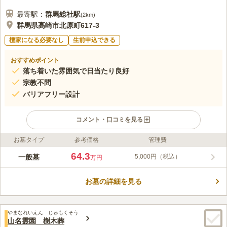
最寄駅：
群馬総社
駅
(
2km
)
群馬県高崎市北原町617-3
檀家になる必要なし
生前申込できる
おすすめポイント
落ち着いた雰囲気で日当たり良好
宗教不問
バリアフリー設計
コメント・口コミを見る
お墓タイプ
参考価格
管理費
ライフドット編集部のコメント
高崎市の住宅街近くにある、民営の宗教不問で利用できる霊園
64.3
一般墓
5,000円（税込）
万円
で、ペットの埋葬も可能です。周囲は緑に囲まれた閑静な立地に
あります。 のどかな雰囲気で、日当たりのとても良い霊園で
お墓の詳細を見る
す。清里前原公園近くにあり、落ち着いた雰囲気で、ゆったりと
コメントの続きを読む
お参りができます。区画は一般墓地があります。園内に水汲み場
があります。園内はバリアフリー設計となっています。足腰が弱
口コミ評価
い方や段差が気になる方でも安心してお墓参りすることができま
やまなれいえん じゅもくそう
この霊園はまだ誰からも評価されていません。
山名霊園 樹木葬
す。子ども連れやベビーカー利用の方も安心です。