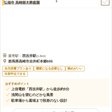
弘福寺 高崎樹木葬庭園
最寄駅：
西吉井
駅
(
1.2km
)
群馬県高崎市吉井町本郷606
永代供養プランあり
檀家になる必要なし
眺めがいい
生前申込できる
おすすめポイント
上信電鉄「西吉井駅」から徒歩約9分
浅間山を望むのどかな風景
駐車場から墓域まで段差のない設計