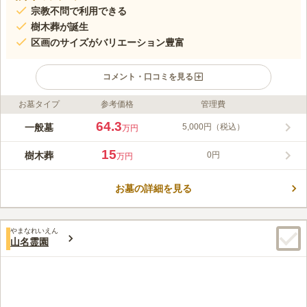
宗教不問で利用できる
樹木葬が誕生
区画のサイズがバリエーション豊富
コメント・口コミを見る
お墓タイプ
参考価格
管理費
ライフドット編集部のコメント
田園風景が広がり、爽やかな風が吹き込む霊園です。一目で見渡
64.3
一般墓
5,000円（税込）
万円
せるコンパクトな霊園なので、女性おひとりのお参りも安心で
す。足元は白いコンクリート舗装がなされフラットなので、足腰
15
樹木葬
0円
万円
の弱い方やお子様連れの方も気軽にお参りできます。日照条件に
コメントの続きを読む
も恵まれ、暖かな陽光に包まれながら故人とゆっくり向き合うこ
とができます。
お墓の詳細を見る
口コミ評価
4.0
みんなの評価
口コミ
1
件
霊園が高台にあり、赤城山がよく見える。付近に赤城山の風景を
40代
男性
やまなれいえん
邪魔する建物や木々が全くないので、霊園からの赤城山の見映えはかなり
山名霊園
良い。
口コミの続きを読む