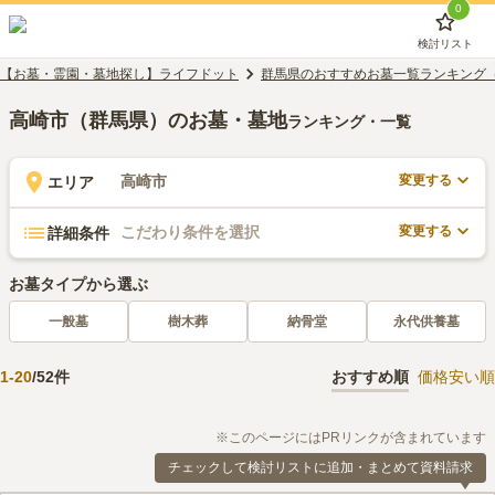
0
検討リスト
【お墓・霊園・墓地探し】ライフドット
群馬県のおすすめお墓一覧ランキング
高崎市（群馬県）のお墓・墓地
ランキング・一覧
変更する
高崎市
エリア
変更する
こだわり条件を選択
詳細条件
お墓タイプから選ぶ
一般墓
樹木葬
納骨堂
永代供養墓
1
-
20
/
52
件
おすすめ順
価格安い順
※このページにはPRリンクが含まれています
チェックして検討リストに追加・まとめて資料請求