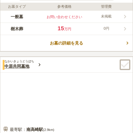
お墓タイプ
参考価格
管理費
ライフドット編集部のコメント
一般墓と納骨堂も備えた霊園に、樹木葬墓地もあります。高崎市
一般墓
未掲載
お問い合わせください
内を見渡すことができる高台にあり、爽やかな風に吹かれながら
眠ることができます。近くには世界文化遺産の「山の上の碑」が
15
樹木葬
0円
万円
あるので、お参りの後に立ち寄られてみてはいかがでしょうか。
コメントの続きを読む
園内には休憩できるスペースもあるので、長時間のお参りになっ
ても安心です。
お墓の詳細を見る
口コミ評価
この霊園はまだ誰からも評価されていません。
なかいきょうどうぼち
中居共同墓地
最寄駅：
南高崎
駅
(
2.9km
)