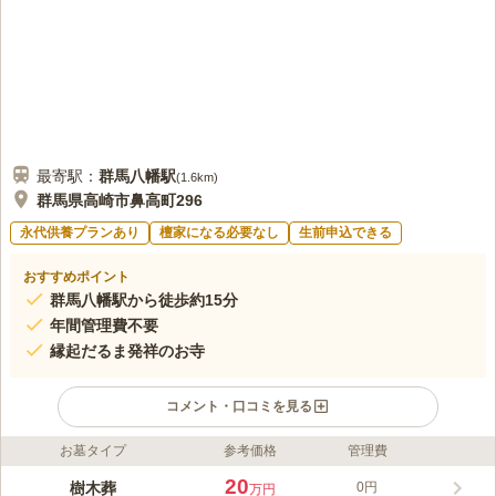
最寄駅：
群馬八幡
駅
(
1.6km
)
群馬県高崎市鼻高町296
永代供養プランあり
檀家になる必要なし
生前申込できる
おすすめポイント
群馬八幡駅から徒歩約15分
年間管理費不要
縁起だるま発祥のお寺
コメント・口コミを見る
お墓タイプ
参考価格
管理費
ライフドット編集部のコメント
山の中に広大な敷地を有し、縁起達磨、達磨供養で有名な、1年
20
樹木葬
0円
万円