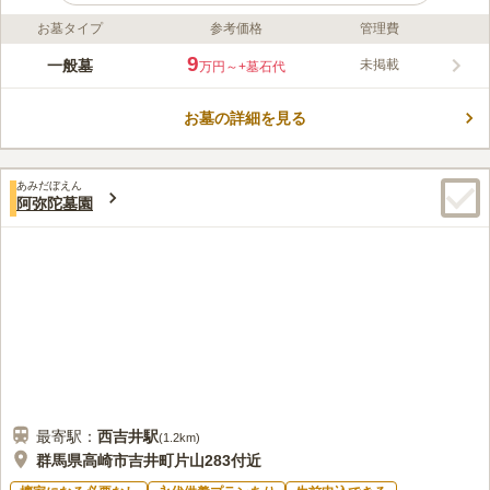
お墓タイプ
参考価格
管理費
ライフドット編集部のコメント
道路から駐車場、施設内と全てがフラットに設計されています。
9
一般墓
未掲載
万円～
+墓石代
足腰に不安がある方や車椅子の方も安心してお参りする事ができ
ます。区画が1.8ｍ×1.8ｍ、1.5ｍ×1.5ｍ、0.8ｍ×0.8ｍと様々に
お墓の詳細を見る
用意されているのでお好みの広さを選んでお墓を建立できるのも
コメントの続きを読む
嬉しいポイントです。施設の近くにはイオンモールやヤマダ電機
などもあり、お買い物をして帰る事も可能です。
口コミ評価
あみだぼえん
この霊園はまだ誰からも評価されていません。
阿弥陀墓園
最寄駅：
西吉井
駅
(
1.2km
)
群馬県高崎市吉井町片山283付近