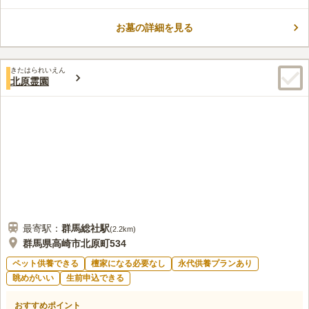
コメントの続きを読む
お墓の詳細を見る
口コミ評価
3.5
みんなの評価
口コミ
1
件
周りには民家があまりないので、とても静かです。 外に看板は
50代
男性
きたはられいえん
あるのですが、わかりにくく入口も狭いので、事前に場所は確認して行く
北原霊園
事をオススメします。
口コミの続きを読む
最寄駅：
群馬総社
駅
(
2.2km
)
群馬県高崎市北原町534
ペット供養できる
檀家になる必要なし
永代供養プランあり
眺めがいい
生前申込できる
おすすめポイント