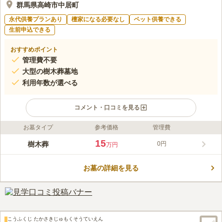
群馬県高崎市中居町
永代供養プランあり
檀家になる必要なし
ペット供養できる
生前申込できる
おすすめポイント
管理費不要
大型の樹木葬墓地
利用年数が選べる
コメント・口コミを見る
お墓タイプ
参考価格
管理費
ライフドット編集部のコメント
中居樹木葬は、群馬県高崎市にある中居共同墓地の中にありま
15
樹木葬
0円
万円
す。シンボルツリーを中心とした、全部で100区画ある大型の樹
木葬墓地です。たくさんの方が一緒に眠りますので、故人も寂し
お墓の詳細を見る
くなりません。また、ペット共葬も可能ですので、ペットと一緒
コメントの続きを読む
に眠りたい方におすすめです。使用年数は7年、15年、50年があ
り、全て管理費はかかりません。
口コミ評価
この霊園はまだ誰からも評価されていません。
こうふくじ たかさきじゅもくそうていえん