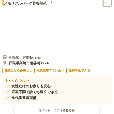
3.0
みんなの評価
口コミ
1
件
メモリアルパーク菅谷聖苑
花屋は、毎回決まった所で買います。自宅から近くにあり、霊園
30代
女性
に向かう前に買ってから行きます。お供え物は、前日にスーパーなどで買
っておきます。法事で使う所は特に決まっていなく。実家が決めていま
す。
口コミの続きを読む
最寄駅：
井野
駅
(
4km
)
群馬県高崎市菅谷町1224
檀家になる必要なし
永代供養プランあり
生前申込できる
おすすめポイント
女性だけのお参りも安心
宗教不問で誰でも建立できる
永代供養墓完備
コメント・口コミを見る