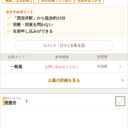
檀家になる必要なし
永代供養プランあり
生前申込できる
おすすめポイント
「西吉井駅」から徒歩約13分
宗教・宗派を問わない
生前申し込みができる
コメント・口コミを見る
お墓タイプ
参考価格
管理費
ライフドット編集部のコメント
田畑や民家が広がるのどかな土地から少し離れた静かな場所にあ
一般墓
未掲載
お問い合わせください
ります。ご家族代々で眠るお墓をお考えの方にピッタリです。時
の流れがゆっくり感じられる場所で、心ゆくまで故人と対話する
お墓の詳細を見る
ことができます。緑に抱かれ、木漏れ日が墓地を優しく照らしま
コメントの続きを読む
す。段差があまりないのでご高齢の方やお子様でもお墓参りしや
すいのも魅力のひとつです。
口コミ評価
ぜんしょうじ
この霊園はまだ誰からも評価されていません。
善勝寺