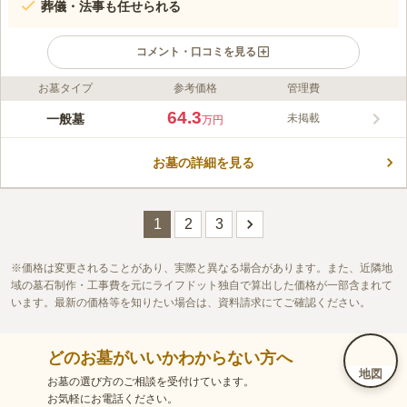
葬儀・法事も任せられる
コメント・口コミを見る
お墓タイプ
参考価格
管理費
ライフドット編集部のコメント
浄土宗の寺院墓地です。 管理を行う相円寺では、毎年5月の第3
64.3
一般墓
未掲載
万円
日曜日に無縁仏の冥福を祈る「千灯供養」を実施しています。
宗派に関係なく参加できるため、多いときは100名近い方が参加
お墓の詳細を見る
します。 お墓は「末代まで受け継が受け継がれる大切なご家族
コメントの続きを読む
の絆」と思想されているお寺で、檀信徒になる必要があります。
墓地は区画に合わせて様々なプランが用意されています。
口コミ評価
この霊園はまだ誰からも評価されていません。
1
2
3
価格は変更されることがあり、実際と異なる場合があります。また、近隣地
域の墓石制作・工事費を元にライフドット独自で算出した価格が一部含まれて
います。最新の価格等を知りたい場合は、資料請求にてご確認ください。
どのお墓がいいかわからない方へ
地図
お墓の選び方のご相談を受付けています。
お気軽にお電話ください。