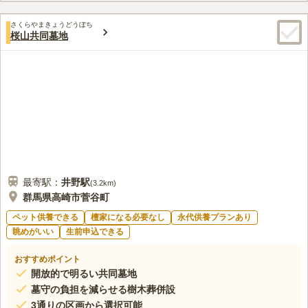
さくらやまきょうどうぼち
桜山共同墓地
最寄駅：
井野
駅
(
3.2km
)
群馬県高崎市菅谷町
ペット供養できる
檀家になる必要なし
永代供養プランあり
眺めがいい
生前申込できる
おすすめポイント
開放的で明るい共同墓地
墓守の負担を減らせる樹木葬併設
3通りの区画から選択可能