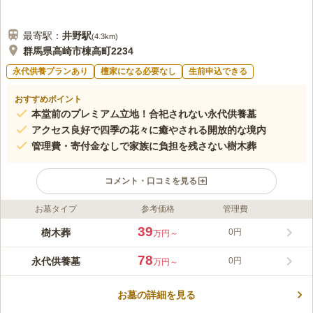
最寄駅：
井野
駅
(
4.3km
)
群馬県高崎市棟高町2234
永代供養プランあり
檀家になる必要なし
生前申込できる
おすすめポイント
本堂前のプレミアム立地！合祀されない永代供養墓
アクセス良好で四季の花々に癒やされる開放的な境内
管理費・寄付金なしで家族に負担を残さない樹木葬
コメント・口コミを見る
お墓タイプ
参考価格
管理費
ライフドット編集部のコメント
高崎霊園 大乗寺は、本堂前のプレミアムな立地で手厚い供養が
39
樹木葬
0円
万円～
受けられる、檀家義務のない安心の霊園です。最大の特徴は、永
代にわたり他の方と遺骨が混ざらず、合祀されない個別安置スタ
78
永代供養墓
0円
万円～
イル。年間管理費や寄付金も一切不要で、後継者に経済的負担を
コメントの続きを読む
残しません。「前橋インター」から車で約8分とアクセスも良
く、四季折々の花々に囲まれた美しい境内で、大切なご家族と穏
お墓の詳細を見る
口コミ評価
やかな時間を過ごせる、新しい形のお墓をご提案いたします。
この霊園はまだ誰からも評価されていません。