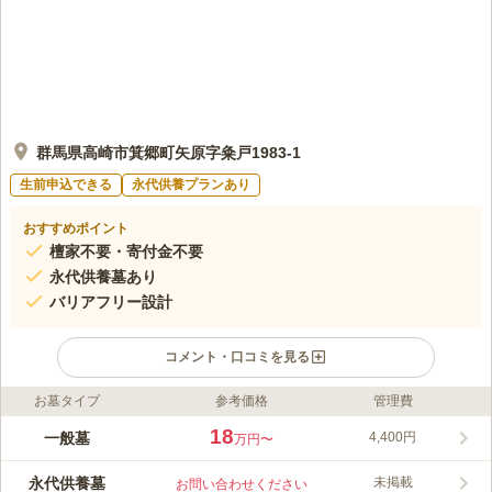
群馬県高崎市箕郷町矢原字粂戸1983-1
生前申込できる
永代供養プランあり
おすすめポイント
檀家不要・寄付金不要
永代供養墓あり
バリアフリー設計
コメント・口コミを見る
お墓タイプ
参考価格
管理費
ライフドット編集部のコメント
芝桜の里霊園は、宗教不問・寄付金不要でどなたでも利用できま
18
一般墓
4,400円
万円〜
す。永代供養墓を完備し、継承者がいなくても安心。駐車場が墓
所のすぐ前でバリアフリー設計です。
永代供養墓
未掲載
お問い合わせください