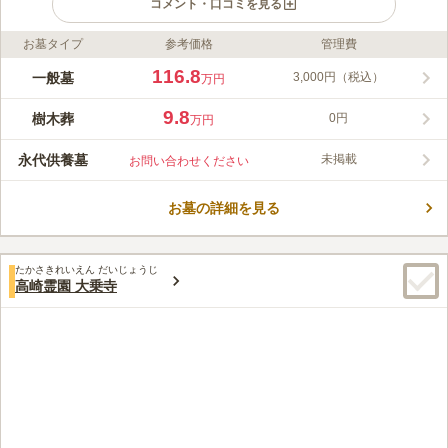
コメント・口コミを見る
お墓タイプ
参考価格
管理費
ライフドット編集部のコメント
高崎樹木葬は、高崎市にある真言宗豊山派のお寺「弘福寺」にあ
116.8
一般墓
3,000円（税込）
万円
る樹木葬地です。墓域は境内の日当たりの良い場所にあります。
晴れた日は広い空の下、気持ちよくお墓参りができるでしょう。
9.8
樹木葬
0円
万円
お墓には高さがあるので、お線香やお花を屈まずにお供えできま
コメントの続きを読む
す。腰の悪い方や車椅子の方でもお参りしやすい設計です。利用
永代供養墓
未掲載
お問い合わせください
にあたっての入檀は不要で、異なる宗派の方でも申込みできま
口コミ評価
す。弘福寺は古くから地域に親しまれているお寺なので、安心し
この霊園はまだ誰からも評価されていません。
て遺骨をお任せできるでしょう。
お墓の詳細を見る
たかさきれいえん だいじょうじ
高崎霊園 大乗寺