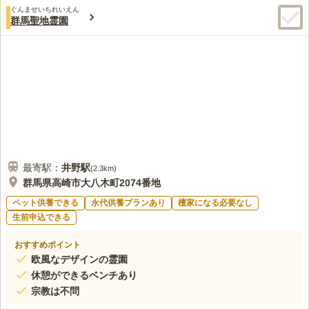
ぐんませいちれいえん
群馬聖地霊園
最寄駅：
井野
駅
(
2.3km
)
群馬県高崎市大八木町2074番地
ペット供養できる
永代供養プランあり
檀家になる必要なし
生前申込できる
おすすめポイント
欧風なデザインの霊園
休憩ができるベンチあり
宗教は不問