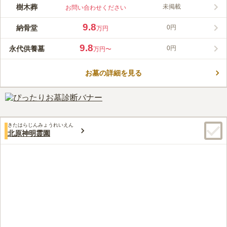
フリー設計されていているため段差がなく高齢の方でも安心で
樹木葬
未掲載
お問い合わせください
す。 また、お墓の種類として一般墓や納骨堂、永代供養墓や樹
コメントの続きを読む
木葬の区画があり選ぶ事ができます。 また、生前の申し込みも
9.8
納骨堂
0円
万円
できますので、ゆっくりと家族で検討できるのも嬉しいポイント
口コミ評価
です。
この霊園はまだ誰からも評価されていません。
9.8
永代供養墓
0円
万円〜
お墓の詳細を見る
きたはらじんみょうれいえん
北原神明霊園