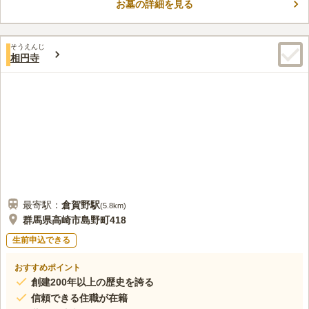
お墓の詳細を見る
た広さをラブことができます。 ゆとりある広さの区画をお探し
コメントの続きを読む
の方におすすめです。 墓地のすぐ近くの利根川を越えると、賑
やかなエリアが広がっており、お墓参りの際の買い出しには困り
口コミ評価
ません。
そうえんじ
この霊園はまだ誰からも評価されていません。
相円寺
最寄駅：
倉賀野
駅
(
5.8km
)
群馬県高崎市島野町418
生前申込できる
おすすめポイント
創建200年以上の歴史を誇る
信頼できる住職が在籍