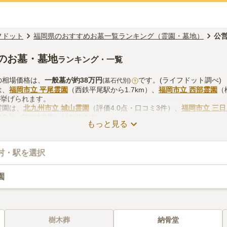
フドット
福岡県のおすすめお墓一覧ランキング（霊園・墓地）
公
のお墓・墓地
ランキング・一覧
の相場価格は、
一般墓
が約
38万円
です。(ライフドット調べ)
(墓石代別)
?
は、
福岡市立 平尾霊園
（西鉄平尾駅から1.7km）、
福岡市立 西部霊園
（
が挙げられます。
霊園は、
北九州市立 城山霊園
（評価4.0点・口コミ3件）、
福岡市立 三
3.9点・口コミ3件）があります。
もっと見る
のお墓探しをする際は、自宅からの交通アクセスを確認しつつ、法要施
入手方法などを考慮して選ぶとよいでしょう。資料請求や見学予約が無
村・駅を選択
園
樹木葬
納骨堂