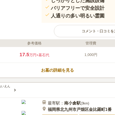
しっかりとした施設設備
バリアフリーで安全設計
人通りの多い明るい霊園
コメント・口コミを
参考価格
管理費
ライフドット編集部のコメント
深い緑に囲まれた宗教不問で利用
17.5
1,000円
万円
+墓石代
や公園に隣接しているので人通り
囲気はありません。市営なので年間
ブルに設定されています。住所あ
お墓の詳細を見る
方が申し込みすることができます
口コミ評価
4.0
みんなの評価
口コミ
1
れいえん
墓地のすぐ近くが三日月山で、低
40代
女性
ており、ハイキングの方も近くを通ってお
最寄駅：
南小倉
駅
はあまり食事処は見当たりません。
(
3km
)
福岡県北九州市戸畑区金比羅町1番