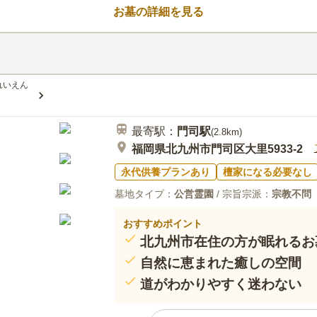
3.9
みんなの評価
口コミ
3
お墓の詳細を見る
周辺環境は 緑豊かな場所で とて
30代
男性
してはとてもいいと思います また近くにお
る際そこでよく買います
れいえん
最寄駅：
門司
駅
(
2.8km
)
福岡県北九州市門司区大里5933-2
永代供養プランあり
檀家になる必要なし
墓地タイプ：
公営霊園
/ 宗旨宗派：
宗教不問
おすすめポイント
北九州市在住の方が眠れるお
自然に恵まれた癒しの空間
道がわかりやすく迷わない