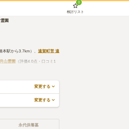
0
検討リスト
営霊園
橋本駅から3.7km）、
遠賀町営 遠
日月山霊園
（評価4.0点・口コミ1
設や管理事務所などの設備や管理
料でできますので、活用してみて
変更する
変更する
永代供養墓