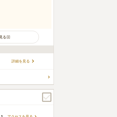
見る
自然を活用して霊園です。平
詳細を見る
りです。敷地内には、屋根付き
あります。また、水汲み場や
す。墓地の周辺には「生松台
コメントの続きを読む
、ピクニックやお花見等を家
件
で非常に不便です。花を買う
て買ったり食べるときも遠く
口コミの続きを読む
アクセスを見る
1