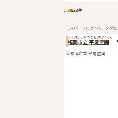
1
-
20
/
23
件
※このページにはPRリンクが含
ふくおかしりつ ひらおれいえん
福岡市立 平尾霊園