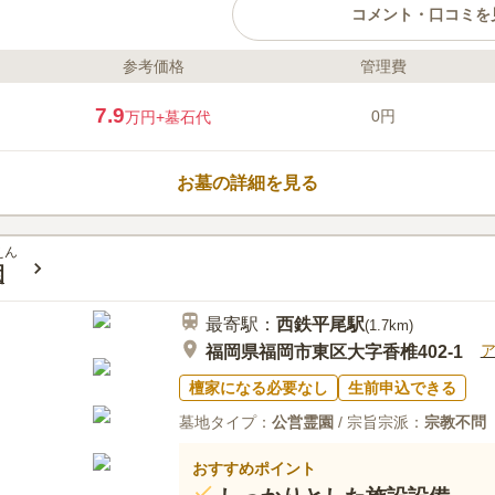
コメント・口コミを
参考価格
管理費
ライフドット編集部のコメント
管理人が常駐しており、管理面や
7.9
0円
万円
+墓石代
民でなくても、本籍をお持ちの方
ます。駐車場が完備されていて、
車で約6分、関門橋「門司インター
お墓の詳細を見る
セスしやすいです。園内の移動の
ブロックまで車で行けるので、長
口コミ評価
安心です。
4.0
みんなの評価
口コミ
3
えん
園
花は霊園事務所でも売っており不
70代
男性
ってないので持参食事処はないので最寄り
最寄駅：
西鉄平尾
駅
る
(
1.7km
)
福岡県福岡市東区大字香椎402-1
檀家になる必要なし
生前申込できる
墓地タイプ：
公営霊園
/ 宗旨宗派：
宗教不問
おすすめポイント