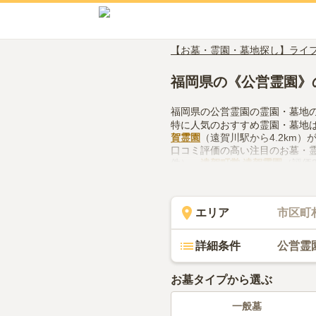
【お墓・霊園・墓地探し】ライ
福岡県の《公営霊園》
福岡県の公営霊園の霊園・墓地
特に人気のおすすめ霊園・墓地
賀霊園
（遠賀川駅から4.2km）
口コミ評価の高い注目のお墓・
件）、
遠賀町営 遠賀霊園
（評価
福岡県で公営霊園の霊園・墓地
体制、近隣での供花やお線香の
ください。
エリア
市区町
詳細条件
公営霊
お墓タイプから選ぶ
一般墓