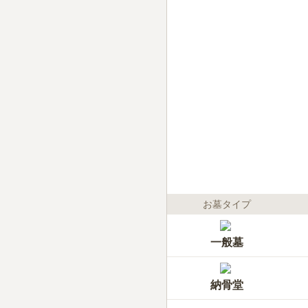
お墓タイプ
一般墓
納骨堂