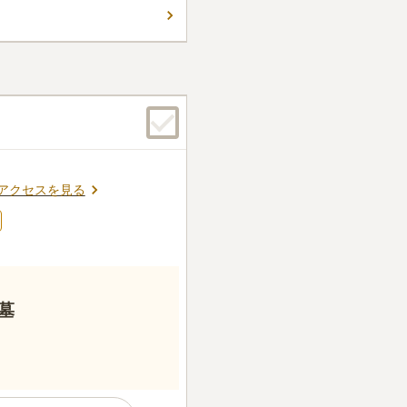
件
も静かな場所で お墓の環境と
花屋さんなどもあり お参りす
口コミの続きを読む
アクセスを見る
墓