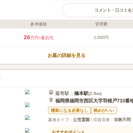
コメント・口コミを
参考価格
管理費
ライフドット編集部のコメント
鴻巣山の山すそに位置する緑地帯に
26
1,000円
万円
+墓石代
開園で年中無休です。墓域には、4
ます。福岡市営なので、「福岡市
「福岡市内の墓地または納骨堂か
お墓の詳細を見る
建墓可能です。宗教不問で利用で
い地元の方におすすめです。
口コミ評価
3.5
みんなの評価
口コミ
4
のどかで小高い丘にあり、比較的
70代
男性
分が死んだ後はいったいどうなるのか心配
最寄駅：
橋本
駅
(
3.7km
)
福岡県福岡市西区大字羽根戸733番
檀家になる必要なし
眺めがいい
墓地タイプ：
公営霊園
/ 宗旨宗派：
宗教不問
おすすめポイント