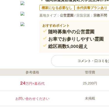
檀家になる必要なし
永代供養プランあり
墓地タイプ：
公営霊園
/ 宗旨宗派：
宗教不問
おすすめポイント
随時募集中の公営霊園
お車でお参りしやすい霊園
総区画数5,000超え
コメント・口コミを
参考価格
管理費
ライフドット編集部のコメント
遠賀町が管理している公営墓地な
24
25,200円
万円
+墓石代
「遠賀町内に引き続き1年以上居
に記録されている」方が眠ること
地ですが、車で墓域の近くまで行
未掲載
お問い合わせください
す。広大な敷地を24の区画に分け
数点在しています。
口コミ評価