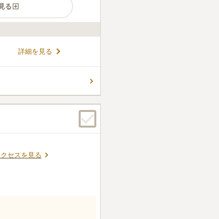
見る
防犯面も安心です。北九州市
詳細を見る
はお墓を建立することができ
九州自動車道「新門司」から
」から車で約12分のためアク
コメントの続きを読む
際も、区画ごとに分かれた各
い距離を歩くのが辛い方でも
件
自由ない。線香・供え物は売
の食堂、ドライブスルーでと
口コミの続きを読む
アクセスを見る