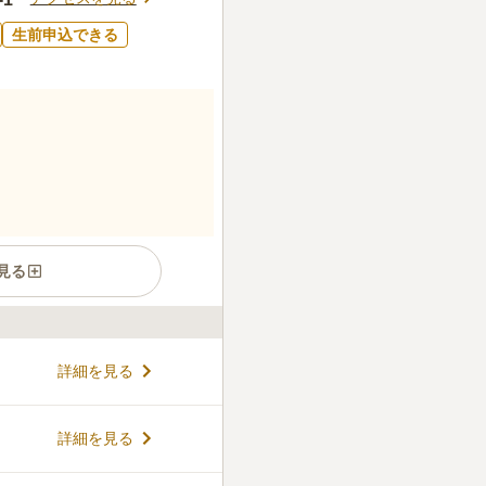
生前申込できる
見る
ので、安心して眠れます。
詳細を見る
住し、かつ遠賀町住民基本台帳
ができます。霊園は少し丘陵
くことができるので便利で
コメントの続きを読む
詳細を見る
ており、トイレや駐車場も複