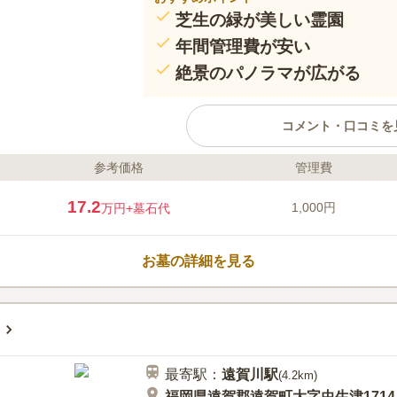
芝生の緑が美しい霊園
年間管理費が安い
絶景のパノラマが広がる
コメント・口コミを
参考価格
管理費
ライフドット編集部のコメント
緑濃き飯盛山の麓でありのままの
17.2
1,000円
万円
+墓石代
成2年に開園の比較的新しいつく
の休憩所・トイレ・広い駐車場が
手桶も設置されているので便利で
お墓の詳細を見る
中央公園」など複数の公園があり
族で楽しめます。
口コミ評価
3.0
みんなの評価
口コミ
4
山の中にあるし近くに店がないの
40代
女性
ときは車で30分かかるところの店で前もっ
最寄駅：
遠賀川
駅
に行かないとないので非常に不便です。
(
4.2km
)
福岡県遠賀郡遠賀町大字虫生津1714-