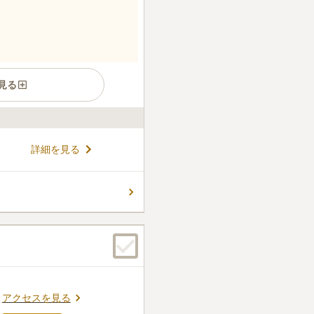
見る
できる市営霊園です。登山口
詳細を見る
が多く、墓地独特の寂しい雰
管理費は1,000円とリーズナ
るいは本籍が福岡市内にある
コメントの続きを読む
。
件
山なのでハイキングにも適し
られるようです。すぐ近くに
口コミの続きを読む
アクセスを見る