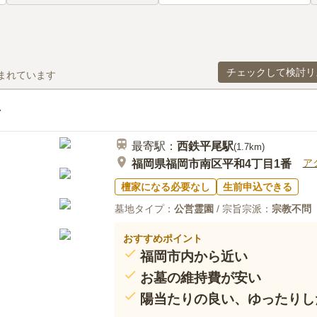
チェックして検討リ
まれています
最寄駅：
西鉄平尾
駅
(
1.7km
)
ア
福岡県福岡市南区平和4丁目1番
檀家になる必要なし
生前申込できる
墓地タイプ：
公営霊園
/ 宗旨宗派：
宗教不問
おすすめポイント
福岡市内から近い
お墓の維持費が安い
陽当たりの良い、ゆったりし