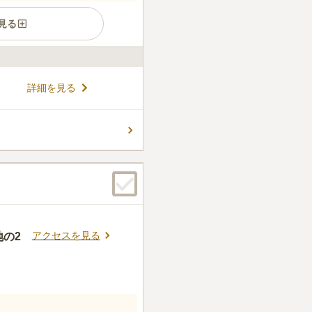
見る
広がる霊園です。昭和30年
詳細を見る
,000以上もの区画が並んでい
内に住所または本籍がある」
ら改葬を予定している」方が
コメントの続きを読む
きるので、信仰を大切にした
件
に都心から近い、だけども自
でもある。
口コミの続きを読む
アクセスを見る
地の2