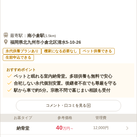
最寄駅：
南小倉
駅
(
1.5km
)
福岡県北九州市小倉北区清水5-10-26
永代供養プランあり
檀家になる必要なし
ペット供養できる
生前申込できる
おすすめポイント
ペットと眠れる室内納骨堂。多頭供養も無料で安心
合祀しない永代個別安置。後継者不在でも尊厳を守る
駅から車で約5分。宗教不問で墓じまい相談も受付
コメント・口コミを見る
お墓タイプ
参考価格
管理費
ライフドット編集部のコメント
福岡県内でも稀有な自動搬送式の室内納骨堂です。合祀される事
40
納骨堂
12,000円
万円～
なく、個別でずっと安置され永代にわたり大切にお預かりしま