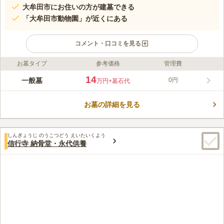
大牟田市にお住いの方が建墓できる
「大牟田市動物園」が近くにある
コメント・口コミを見る
お墓タイプ
参考価格
管理費
ライフドット編集部のコメント
大牟田市の緑豊かな山間に位置している公営墓園で、木々の葉擦
14
一般墓
0円
万円
+墓石代
れの音が心地良い空間です。1号区域から8号区域まで用意されて
おり、それぞれによって異なる使用料が1㎡ごとに決められてい
お墓の詳細を見る
ます。園内は幅広い通路で車を墓域に横付けできるので、体力に
コメントの続きを読む
自信がないご高齢の方でも移動が少なくお参りしやすいです。墓
園の入り口が2ヶ所に分かれているのも嬉しいポイントです。
口コミ評価
しんぎょうじ のうこつどう えいたいくよう
この霊園はまだ誰からも評価されていません。
信行寺 納骨堂・永代供養