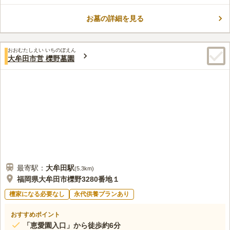
敷地を24の区画に分けており、トイレや駐車場も複数点在してい
ます。
お墓の詳細を見る
口コミ評価
3.9
みんなの評価
口コミ
3
件
周辺環境は 緑豊かな場所で とても静かな場所で お墓の環境とし
30代
男性
おおむたしえい いちのぼえん
てはとてもいいと思います また近くにお花屋さんなどもあり お参りする際
大牟田市営 櫟野墓園
そこでよく買います
口コミの続きを読む
最寄駅：
大牟田
駅
(
5.3km
)
福岡県大牟田市櫟野3280番地１
檀家になる必要なし
永代供養プランあり
おすすめポイント
「恵愛園入口」から徒歩約6分