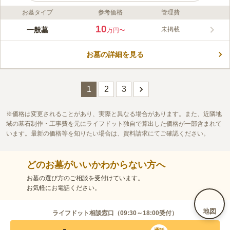
お墓タイプ
参考価格
管理費
ライフドット編集部のコメント
2002年6月にオープンした八女地区最大の霊園です。園内は平坦
10
一般墓
未掲載
万円〜
で段差がないので、お年寄りや体の不自由な方も安心してお墓参
りができます。お墓の継承者がいなくても、手厚い永代供養が受
お墓の詳細を見る
けられるのは魅力のひとつです。国道3号線、および県道82号線
コメントの続きを読む
からも近く、また九州自動車道「八女IC」からは車で約15分と車
でアクセスしやすい立地です。霊園の駐車場が利用できるので、
口コミ評価
車での移動が便利です。
この霊園はまだ誰からも評価されていません。
1
2
3
価格は変更されることがあり、実際と異なる場合があります。また、近隣地
域の墓石制作・工事費を元にライフドット独自で算出した価格が一部含まれて
います。最新の価格等を知りたい場合は、資料請求にてご確認ください。
どのお墓がいいかわからない方へ
お墓の選び方のご相談を受付けています。
お気軽にお電話ください。
地図
ライフドット相談窓口（
09:30～18:00
受付）