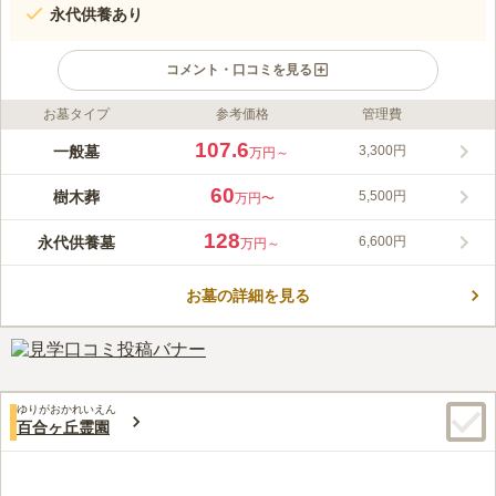
永代供養あり
コメント・口コミを見る
お墓タイプ
参考価格
管理費
ライフドット編集部のコメント
雄大な山に囲まれた自然豊かなお墓です。清々しい空気が漂う場
107.6
一般墓
3,300円
万円～
所で、故人も安らかに眠ることができることでしょう。毎年お盆
やお彼岸には「合同慰霊祭」や「献灯際」が開催され、沢山の人
60
樹木葬
5,500円
万円〜
で賑わうので故人も寂しくありません。電話をすると無料で送迎
コメントの続きを読む
を行ってくれます。車をお持ちではない方でも楽にお墓参りする
128
永代供養墓
6,600円
万円～
ことができるのも嬉しいポイントです。車椅子の無料貸し出しサ
口コミ評価
ービス等の優しい気遣いがあります。また、売店を完備してお
3.5
みんなの評価
口コミ
3
件
り、お花や線香などを販売しています。手ぶらでお参りに行くこ
お墓の詳細を見る
事務所でお花、お香や線香が買えるが金額が高いために霊園近く
50代
女性
とができます。
のコンビニで買い物をしに行く。冬は寒く春から秋にかけて蜘蛛や蜂がた
くさんいるために刺されるのではないかと怖い。
口コミの続きを読む
ゆりがおかれいえん
百合ヶ丘霊園