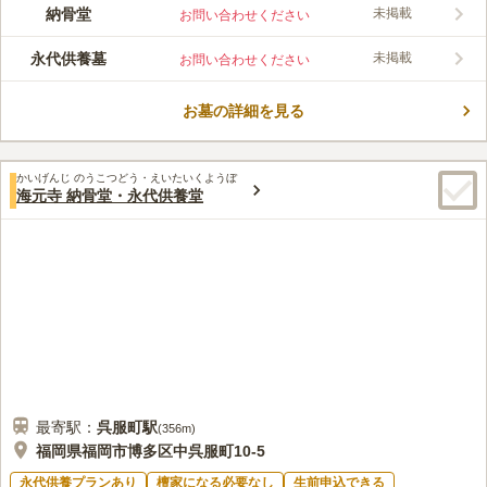
立正寺は、福岡県三井郡大刀洗町にある日蓮宗のお寺です。立正
納骨堂
未掲載
お問い合わせください
寺には納骨堂と永代供養墓があり、納骨堂は「新納骨堂」「第二
納骨堂」「第一納骨堂」の3タイプがあります。納骨堂は全て屋
永代供養墓
未掲載
お問い合わせください
内にあるため、天候を気にせずいつでもお参りができます。新納
コメントの続きを読む
骨堂にはスロープが付いており、車イスの方でも安心して利用す
ることができます。
お墓の詳細を見る
口コミ評価
この霊園はまだ誰からも評価されていません。
かいげんじ のうこつどう・えいたいくようぼ
海元寺 納骨堂・永代供養堂
最寄駅：
呉服町
駅
(
356m
)
福岡県福岡市博多区中呉服町10-5
永代供養プランあり
檀家になる必要なし
生前申込できる