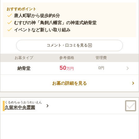
おすすめポイント
唐人町駅から徒歩約6分
むすびの神「鳥飼八幡宮」の神道式納骨堂
イベントなど新しい取り組み
コメント・口コミを見る
お墓タイプ
参考価格
管理費
ライフドット編集部のコメント
鳥飼八幡宮は神功皇后とのご縁も伝えられる神社で、1800年の
50
納骨堂
0円
万円
歴史ある古社です。江戸時代以降は、福岡藩の初代藩主である黒
田長政公によって本殿が現在の地に遷され、黒田家の氏神様とし
お墓の詳細を見る
て、皆様に長きにわたり支えられ今日に至ります。縁結びの神、
コメントの続きを読む
願い事成就の神として有名で、地元のみならず広く信仰を集めて
います。 広々とした敷地内には多くの神社やご神木などがあ
口コミ評価
り、歴史の長さを感じられます。祖霊殿 納骨壇（神道式納骨
くるめちゅうおうれいえん
4.7
みんなの評価
口コミ
3
件
久留米中央霊園
堂）は、車イスの方や足腰の悪い方でも負担なく出入り可能なバ
鳥飼八幡宮さんの地下鉄の最寄り駅は西新・唐人町となります
40代
女性
リアフリー設計となっております。耐震性及びデザイン性も兼ね
が、どちらからもアクセスしやすく、どちらの駅周辺にも商店街やスーパ
そろえています。1人から家族代々まで幅広く使用でき、納める
ーがありますのでお供物等購入しやすい環境です。 鳥海八幡宮さんのすぐ
骨壺の数により価格が異なります。
近くにコンビニもありますので、故人の生前好きだったものが食べ物・飲
み物等の場合、納骨堂の近所での購入もある程度可能です。 数年前に新し