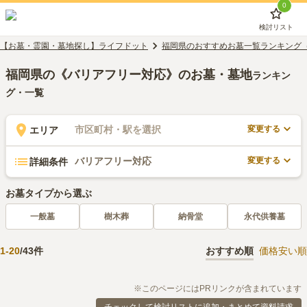
0
検討リスト
【お墓・霊園・墓地探し】ライフドット
福岡県のおすすめお墓一覧ランキング
福岡県の《バリアフリー対応》のお墓・墓地
ランキン
グ・一覧
変更する
市区町村・駅を選択
エリア
変更する
バリアフリー対応
詳細条件
お墓タイプから選ぶ
一般墓
樹木葬
納骨堂
永代供養墓
1
-
20
/
43
件
おすすめ順
価格安い順
※このページにはPRリンクが含まれています