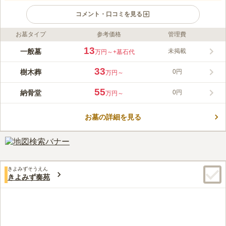
コメント・口コミを見る
お墓タイプ
参考価格
管理費
ライフドット編集部のコメント
自然に囲まれた静かな環境の霊園で、海からの潮風を感じながら
13
一般墓
未掲載
万円～
+墓石代
お墓参りができます。霊園からの眺めもよく、園内はバリアフリ
ー設計されており、ご高齢の方や小さなお子様連れの方にも安心
33
樹木葬
0円
万円～
です。休憩スペースも設置されているため足元に自信のない方も
コメントの続きを読む
自分のペースでお墓参りができます。周辺には、海水浴場だけで
55
納骨堂
0円
万円～
なく、「魚庵 千畳敷」や「遠見ヶ鼻」など見所が多いのも嬉し
口コミ評価
いポイントです。
3.5
みんなの評価
口コミ
1
件
お墓の詳細を見る
車で来る分には周辺の施設の有無はあまり問題ないと思います、
50代
男性
お花も売っているとの事なので、今度のぞいて見ようと思います。
口コミの続きを読む
きよみずそうえん
きよみず奏苑