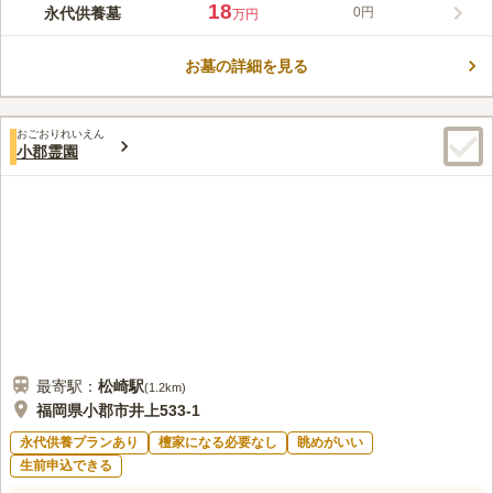
す。 毎月1日、15日月参り・お彼岸お盆法要も執り行います。天
18
永代供養墓
0円
万円
候に左右されず屋内でゆっくりと偲べるきよみず奏苑に ぜひ一
コメントの続きを読む
度ご見学にお越しください。
お墓の詳細を見る
口コミ評価
この霊園はまだ誰からも評価されていません。
おごおりれいえん
小郡霊園
最寄駅：
松崎
駅
(
1.2km
)
福岡県小郡市井上533-1
永代供養プランあり
檀家になる必要なし
眺めがいい
生前申込できる