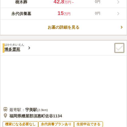
42.8
樹木葬
0円
万円～
ができます。 休憩所や売店等の施設設備の利便性の高さに加
コメントの続きを読む
え、園内はバリアフリー設計されており、足元が不安なご高齢の
15
永代供養墓
0円
万円
方にも安心です。 2024年9月から新しく樹木葬がオープンしま
口コミ評価
す。すべての区画が永代供養付きで、跡継ぎのいない方でも安心
この霊園はまだ誰からも評価されていません。
してご購入いただけます。納骨後は永久に個別埋葬され、将来的
お墓の詳細を見る
に合祀されることがなく、ご家族だけで眠ることができます。
はかたれいえん
博多霊苑
最寄駅：
宇美
駅
(
2.3km
)
福岡県糟屋郡須惠町佐谷1134
檀家になる必要なし
永代供養プランあり
生前申込できる