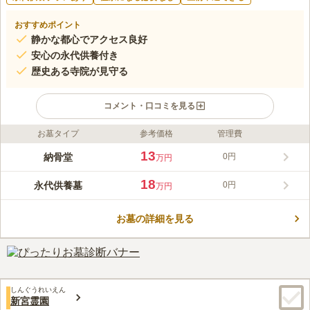
おすすめポイント
静かな都心でアクセス良好
安心の永代供養付き
歴史ある寺院が見守る
コメント・口コミを見る
お墓タイプ
参考価格
管理費
ライフドット編集部のコメント
福岡市博多区に位置する海元寺は、室町時代から600年以上の歴
13
納骨堂
0円
万円
史を持つ浄土宗のお寺です。地下鉄箱崎線「呉服町駅」から徒歩
約5分の好立地にあり、静かな環境が魅力です。宗教不問、継承
18
永代供養墓
0円
万円
者不要で、後継者がいない方も安心して利用できます。永代にわ
コメントの続きを読む
たりお寺が供養を行い、お墓の承継に不安がある方におすすめで
す。
お墓の詳細を見る
口コミ評価
この霊園はまだ誰からも評価されていません。
しんぐうれいえん
新宮霊園