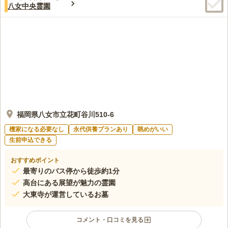
この霊園はまだ誰からも評価されていません。
八女中央霊園
できる個別納骨は13万円/一人と大変安価で、法名帳に名前を記
し、日々の読経が響くなかで丁寧にご供養してもらえます。合同
納骨であっても他の方のご遺骨と混ざることがないので、合祀に
抵抗がある方も安心です。
福岡県八女市立花町谷川510-6
檀家になる必要なし
永代供養プランあり
眺めがいい
生前申込できる
おすすめポイント
最寄りのバス停から徒歩約1分
高台にある展望が魅力の霊園
大東寺が運営しているお墓
コメント・口コミを見る