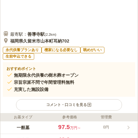
く建て替えられた本殿や、新しく建設された納骨堂は息をのむほどの美し
さで、納骨堂はまるで美術館のような空間でとても感動しました！ 故人に
喜んでもらえそうな美しい空間と、しっかりとした配慮が感じられるセキ
ュリティ、いつでも故人に会いに行けるアクセスしやすい環境、言うこと
なしの立地と空間で、他の納骨堂の見学をする気にはなれませんでした！
週末家族でお参りした後に食事をしたい場合は西新やマークイズももちに
最寄駅：
善導寺
駅
(
2.2km
)
向かえば飲食店が沢山ありますのでとても便利だと思います！
福岡県久留米市山本町耳納702
口コミの続きを読む
永代供養プランあり
檀家になる必要なし
眺めがいい
生前申込できる
おすすめポイント
無期限永代供養の樹木葬オープン
宗旨宗派不問で年間管理料無料
充実した施設設備
コメント・口コミを見る
お墓タイプ
参考価格
管理費
ライフドット編集部のコメント
久留米を代表する耳納連山の麓にあり、眺めもすばらしく開放的
97.5
一般墓
0円
万円～
な霊園です。春には桜やツツジが咲き、初夏には紫陽花、秋には
もみじ、冬には雪化粧で、季節を感じながらゆったりとお墓参り