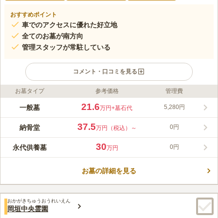
おすすめポイント
車でのアクセスに優れた好立地
全てのお墓が南方向
管理スタッフが常駐している
コメント・口コミを見る
お墓タイプ
参考価格
管理費
ライフドット編集部のコメント
開けた街並と若杉山の山並みが見える、自然豊かな公園墓地で
21.6
一般墓
5,280円
万円
+墓石代
す。苑内は綺麗に区画整備されており、気持ち良く利用できま
す。複数の休憩所、トイレ、水汲み場、売店、法要室、会食室な
37.5
納骨堂
0円
万円（税込）～
ど充実した設備が揃っています。屋内休憩所は冷暖房完備なので
コメントの続きを読む
一年中快適に過ごせます。墓所では墓石一式セットといったプラ
30
永代供養墓
0円
万円
ンも用意されており、手間がかからず料金も分かりやすいので安
口コミ評価
心です。
この霊園はまだ誰からも評価されていません。
お墓の詳細を見る
おかがきちゅうおうれいえん
岡垣中央霊園