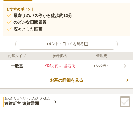
おすすめポイント
最寄りのバス停から徒歩約13分
のどかな田園風景
広々とした区画
コメント・口コミを見る
お墓タイプ
参考価格
管理費
ライフドット編集部のコメント
姉野墓園の周囲には高い建物がなく、1日中明るい陽射しが差し
42
一般墓
3,000円～
万円～
+墓石代
込みます。周囲には農地が広がり、四季折々の季節の変化を感じ
ることができる場所です。敷地は広々として平坦なので、車椅子
お墓の詳細を見る
でお参りに来られる方でも安心して通ることができます。それぞ
コメントの続きを読む
れの区画はゆったりしたスペースが取られ、家族代々の大きなお
墓を建てることも可能です。
口コミ評価
おんがちょうえい おんがれいえん
この霊園はまだ誰からも評価されていません。
遠賀町営 遠賀霊園