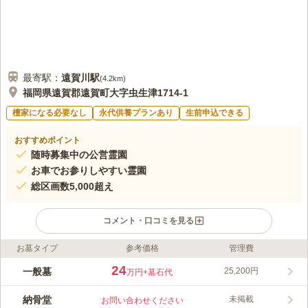
最寄駅：
遠賀川
駅
(
4.2km
)
福岡県遠賀郡遠賀町大字虫生津1714-1
檀家になる必要なし
永代供養プランあり
生前申込できる
おすすめポイント
随時募集中の公営霊園
お車でお参りしやすい霊園
総区画数5,000超え
コメント・口コミを見る
お墓タイプ
参考価格
管理費
ライフドット編集部のコメント
遠賀町が管理している公営墓地なので、安心して眠れます。「遠
24
一般墓
25,200円
万円
+墓石代
賀町内に引き続き1年以上居住し、かつ遠賀町住民基本台帳に記
録されている」方が眠ることができます。霊園は少し丘陵地です
納骨堂
未掲載
お問い合わせください
が、車で墓域の近くまで行くことができるので便利です。広大な
コメントの続きを読む