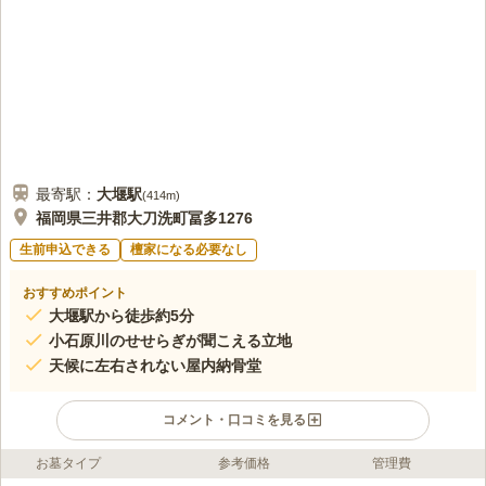
最寄駅：
大堰
駅
(
414m
)
福岡県三井郡大刀洗町冨多1276
生前申込できる
檀家になる必要なし
おすすめポイント
大堰駅から徒歩約5分
小石原川のせせらぎが聞こえる立地
天候に左右されない屋内納骨堂
コメント・口コミを見る
お墓タイプ
参考価格
管理費
ライフドット編集部のコメント