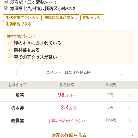
最寄駅：
三ヶ森
駅
(
4.7km
)
福岡県北九州市八幡西区小峰67-2
永代供養プランあり
檀家になる必要なし
眺めがいい
生前申込できる
おすすめポイント
緑の木々に囲まれている
樹林墓もある
車でのアクセスが良い
コメント・口コミを見る
お墓タイプ
参考価格
管理費
ライフドット編集部のコメント
黒崎小嶺霊園は高台にあり、敷地からは市内の風景が見渡せる恵
98
一般墓
0円
万円～
まれた環境です。自然豊かな場所にあり、明るい陽射しがいつで
も降りそそいでいます。敷地内はバリアフリーになっていて、通
12.4
樹木葬
0円
万円
路は石畳やカラーコンクリート仕上げです。自由なデザインの墓
コメントの続きを読む
石を建てられる一般墓のほかに、納骨堂や樹木墓もあり、それぞ
納骨堂
未掲載
お問い合わせください
れのニーズに応えてくれます。
口コミ評価
2.5
みんなの評価
口コミ
1
件
お墓の詳細を見る
公園管理事務所で、お盆や彼岸には花が販売されている。しかし
60代
男性