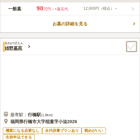
ライフドット編集部のコメント
四季折々の美しい草花が訪れる人の目を楽しませてくれるお墓で
90
一般墓
12,600円（税込）～
万円～
+墓石代
す。暖かい陽射しを浴びながら、故人とゆったりと対話すること
ができます。管理事務所が設置されているので、管理や掃除が行
お墓の詳細を見る
き届いており、墓域はいつも清潔に保たれています。頻繁に足を
コメントの続きを読む
運ぶことができない方でも安心してお任せすることができるのも
嬉しいポイントです。
口コミ評価
あねのぼえん
この霊園はまだ誰からも評価されていません。
姉野墓苑
最寄駅：
行橋
駅
(
1.8km
)
福岡県行橋市大字稲童字小迫2026
檀家になる必要なし
永代供養プランあり
眺めがいい
生前申込できる