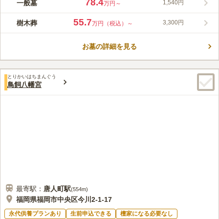
78.4
一般墓
1,540円
万円～
セスも良好な宗像地区の大型公園墓地です。 2021年10月には、
人気のガーデニング墓地に新区画がオープン！石畳の遊歩道やベ
55.7
樹木葬
3,300円
万円（税込）～
ンチなども付いたお洒落な区画で、すべてのお墓に花壇がついて
コメントの続きを読む
います。ご希望の方はペットと一緒に眠ることも可能です。 ま
た、人気の樹木葬区画も完備され、価格も1名様272,000円、墓
お墓の詳細を見る
口コミ評価
石付きの新タイプ樹木葬は2名様用383,000円とたいへんお手頃
4.1
みんなの評価
口コミ
4
件
です。 宗像の四季の自然に包まれた大変心地よい霊園で、車も
霊園の中に、売店があり、そこでお花等を購入することができま
30代
女性
墓所のすぐ近くに停めることができ、ご高齢の方も安心してお墓
とりかいはちまんぐう
すが、食事などはできません。住宅街から離れたところなので、静かで
参りに来ることができます。
鳥飼八幡宮
す。
口コミの続きを読む
最寄駅：
唐人町
駅
(
554m
)
福岡県福岡市中央区今川2-1-17
永代供養プランあり
生前申込できる
檀家になる必要なし