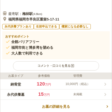
最寄駅：
梅林
駅
(
4.8km
)
福岡県福岡市早良区重留5-17-11
永代供養プランあり
生前申込できる
檀家になる必要なし
おすすめポイント
全館バリアフリー
福岡市街と博多湾を望める
大人数で利用できる
コメント・口コミを見る
お墓タイプ
参考価格
管理費
ライフドット編集部のコメント
福岡市中心部からも程近い、自然と共生するモダンな納骨堂で
120
納骨堂
10,000円（税込）
万円
す。屋外の光をいっぱいに取り込む設計の建物は、明るく、まる
で美術館のようにスタイリッシュです。春にはお寺の境内から延
15
永代供養墓
未掲載
万円
びる桜並木が、華やかさを演出します。納骨壇は3種類あり、全
コメントの続きを読む
て10人以上での利用が可能です。合同墓もあり、こちらは1人か
ら利用できます。広々とした空間にはゆったりとした時間が流
お墓の詳細を見る
口コミ評価
れ、心行くまで故人と対話できます。