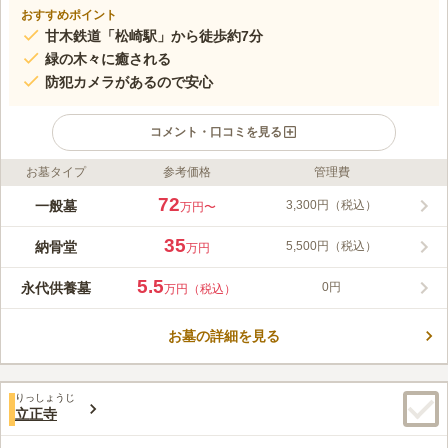
おすすめポイント
甘木鉄道「松崎駅」から徒歩約7分
緑の木々に癒される
防犯カメラがあるので安心
コメント・口コミを見る
お墓タイプ
参考価格
管理費
ライフドット編集部のコメント
小郡霊園は区画数が380区画あるコンパクトな霊園で、開放感が
72
一般墓
3,300円（税込）
万円〜
あり落ち着いた環境です。宗教を問わず受け入れ可能で、ご自身
の信仰を大切に眠ることができます。一般墓地には和風洋風さま
35
納骨堂
5,500円（税込）
万円
ざまな墓石が並び、モダンな雰囲気のカラフルなお墓を建てられ
コメントの続きを読む
るのも嬉しいポイントです。春と秋のお彼岸には僧侶によるお彼
5.5
永代供養墓
0円
万円（税込）
岸供養も執り行われています。管理事務所も完備していて、休憩
口コミ評価
所や水汲み場などの施設も充実しているのも魅力です。
この霊園はまだ誰からも評価されていません。
お墓の詳細を見る
りっしょうじ
立正寺