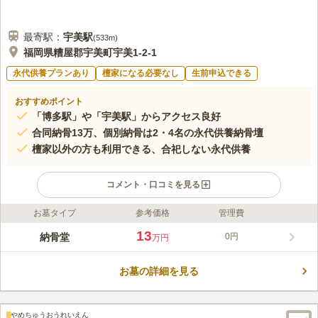
最寄駅：
宇美
駅
(
533m
)
福岡県糟屋郡宇美町宇美1-2-1
永代供養プランあり
檀家になる必要なし
生前申込できる
おすすめポイント
「博多駅」や「宇美駅」からアクセス良好
合同納骨13万、個別納骨は2・4名の永代供養納骨壇
檀家以外の方も利用できる、合祀しない永代供養
コメント・口コミを見る
お墓タイプ
参考価格
管理費
ライフドット編集部のコメント
信行寺は福岡市都心部から約30分ほどで行ける、糟屋郡宇美町に
13
納骨堂
0円
万円
ある浄土真宗本願寺派のお寺です。JR「宇美駅」からも徒歩約7
分、安産祈願で有名な宇美八幡宮からも徒歩約5分ほどで、交通
お墓の詳細を見る
アクセスも良好。境内には広々としたバリアフリー設計の納骨堂
コメントの続きを読む
「無量寿堂」も完備しています。 無量寿堂で行われる永代供養
は2人用・4人用の個別納骨壇と1人用の合同納骨の2種類を完
口コミ評価
備。個別納骨壇はご夫婦やご家族で利用できます。1人でも利用
やめちゅうおうれいえん