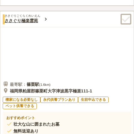
お供え物などは売られていないような気がする。霊園近くにホームセンタ
ーや食事ができるお店はない。
ささぐりごくらくれいえん
口コミの続きを読む
ささぐり極楽霊苑
最寄駅：
篠栗
駅
(
1.6km
)
福岡県粕屋郡篠栗町大字津波黒字極楽111-1
檀家になる必要なし
永代供養プランあり
生前申込できる
ペット供養できる
おすすめポイント
壮大な山に囲まれたお墓
無料送迎あり