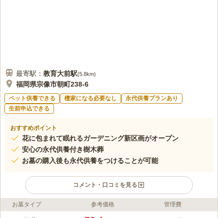
最寄駅：
教育大前
駅
(
5.8km
)
福岡県宗像市朝町238-6
ペット供養できる
檀家になる必要なし
永代供養プランあり
生前申込できる
おすすめポイント
花に包まれて眠れるガーデニング新区画がオープン
安心の永代供養付き樹木葬
お墓の購入後も永代供養をつけることが可能
コメント・口コミを見る
お墓タイプ
参考価格
管理費
ライフドット編集部のコメント
福岡インターから車で約25分、JR赤間駅から約10分と交通アク