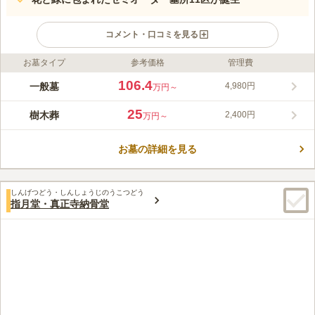
コメント・口コミを見る
お墓タイプ
参考価格
管理費
ライフドット編集部のコメント
PayPayドーム約6倍の広大な敷地面積を誇り、園内から福岡市街
106.4
一般墓
4,980円
万円～
地の絶景が一望できる大型公園墓地です。花と緑に包まれた樹木
葬区画は特に好評で、2024年6月末にはペットも一緒に眠れる
25
樹木葬
2,400円
万円～
「ペット共葬区画」も完備した新樹木葬「水音の郷(みずおとの
コメントの続きを読む
さと)」も誕生しました。 一般のお墓は手間暇かけずお好みのお
墓を建てることができるセミオーダーの墓所が大変好評で、
お墓の詳細を見る
口コミ評価
2024年12月にはペット共葬墓も建てられる新区画11区が誕生。
4.5
みんなの評価
口コミ
2
件
緑に包まれた公園のような美しい墓所で、価格も大変リーズナブ
いくつかの霊園を見て回りましたが、近場であること送迎バス
60代
男性
ルです。 一般のお墓にも「永代供養制度」が用意されているの
しんげつどう・しんしょうじのうこつどう
（高齢になった時を考えて）があること、見晴らしが良いことが決め手に
で、将来管理が難しくなった場合も安心してご利用いただけま
指月堂・真正寺納骨堂
なった大きな要因です。
す。
口コミの続きを読む