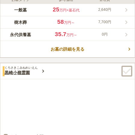
ライフドット編集部のコメント
新宮霊園は、格調とやすらぎの公園墓地で「永遠のふるさと」と
25
一般墓
2,640円
万円
+墓石代
して親しまれています。霊園内には一般墓と永代供養墓・樹木葬
があります。予算やデザイン・ニーズに合わせて自由に選択でき
58
樹木葬
7,700円
万円～
るのが嬉しいポイントです。また、墓地使用料＋墓石一式などの
コメントの続きを読む
セット価格で販売されているので分かりやすいです。霊園は便利
35.7
永代供養墓
0円
万円～
な場所にあるので、お墓から足が遠のいてしまう心配もありませ
口コミ評価
ん。
4.0
みんなの評価
口コミ
3
件
お墓の詳細を見る
霊園に行く前に、花などは別のところで買いそろえてくるので霊
60代
男性
園の近くにどんな施設があるのかは知る必要もなく知らない。
口コミの続きを読む
くろさきこみねれいえん
黒崎小嶺霊園