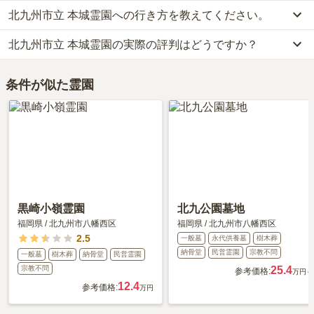
北九州市立 本城霊園への行き方を教えてください。
北九州市立 本城霊園では、一般墓が約11.5万円(墓石代別)からお求
めいただけます。
北九州市立 本城霊園の実際の評判はどうですか？
公共交通機関の場合、JR筑豊本線「本城駅」から徒歩約18分・
なお、北九州市立 本城霊園がある福岡県の相場は、一般墓が約38
「折尾駅前」から市営バス本城陸上競技場方面行きに乗車「力丸町
万円（墓石代別途）です。
北九州市立 本城霊園の口コミはまだ投稿されておりません。
バス停」下車徒歩約5分です。
お墓は、価格が高いものがよい、安いものが悪い、という訳ではあ
条件が似た霊園
口コミはあくまで一つの目安です。資料請求や現地見学を通して、
車の場合、若戸大橋「若戸大橋口出入口」から車で約25分です。
りません。大切なのは、ご家族が心から納得し、安心してお参りで
ご自身の目で雰囲気を確認してみることをおすすめします。
詳しいルートや地図は、本ページの「地図・交通アクセス」欄をご
きる場所を選ぶことです。
確認ください。
黒崎小嶺霊園
北九公園墓地
福岡県
/
北九州市八幡西区
福岡県
/
北九州市八幡西区
2.5
一般墓
永代供養墓
樹木葬
納骨堂
民営霊園
宗教不問
一般墓
樹木葬
納骨堂
民営霊園
宗教不問
25.4
参考価格:
万円～
12.4
参考価格:
万円