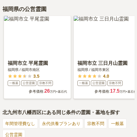
福岡県の公営霊園
福岡市立 平尾霊園
福岡市立 三日月山霊園
福岡県
/
福岡市南区
福岡県
/
福岡市東区
3.5
4.0
一般墓
公営霊園
宗教不問
一般墓
公営霊園
宗教不問
26
17.5
参考価格:
参考価格:
万円
+墓石代
万円
+墓石代
北九州市八幡西区
にある同じ条件の霊園・墓地を探す
年間管理費なし
永代供養プランあり
宗教不問
一般墓
公営霊園