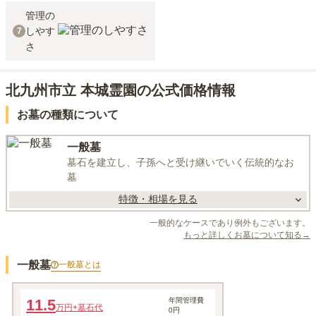
管理の
しやす
7
さ
北九州市立 本城霊園の公式価格情報
お墓の種類について
一般墓
墓石を建立し、子孫へと受け継いでいく伝統的なお
墓
特徴・相場を見る
一般的なケースであり例外もございます。
もっと詳しくお墓について知る→
一般墓
一般墓
とは
一般墓所
11.5
年間管理費
万円
+墓石代
0円