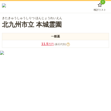
0
検討リスト
きたきゅうしゅうしりつ ほんじょうれいえん
北九州市立 本城霊園
一般墓
11.5
万円
(墓石代別)
?