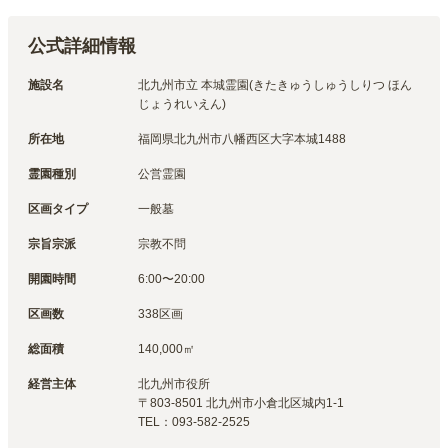
公式詳細情報
施設名
北九州市立 本城霊園(きたきゅうしゅうしりつ ほん
じょうれいえん)
所在地
福岡県北九州市八幡西区大字本城1488
霊園種別
公営霊園
区画タイプ
一般墓
宗旨宗派
宗教不問
開園時間
6:00〜20:00
区画数
338区画
総面積
140,000㎡
経営主体
北九州市
役所
〒
803-8501
北九州市小倉北区城内1-1
TEL：
093-582-2525