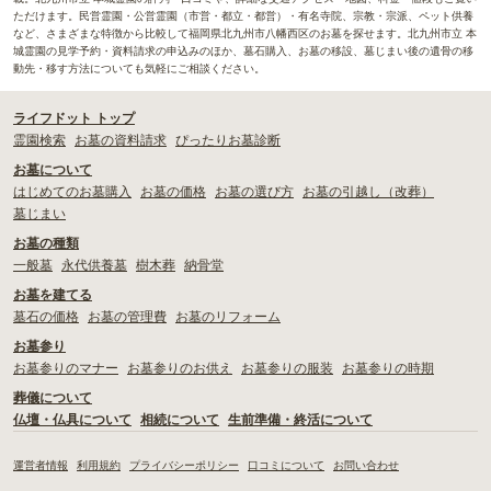
ただけます。民営霊園・公営霊園（市営・都立・都営）・有名寺院、宗教・宗派、ペット供養
など、さまざまな特徴から比較して福岡県北九州市八幡西区のお墓を探せます。北九州市立 本
城霊園の見学予約・資料請求の申込みのほか、墓石購入、お墓の移設、墓じまい後の遺骨の移
動先・移す方法についても気軽にご相談ください。
ライフドット トップ
霊園検索
お墓の資料請求
ぴったりお墓診断
お墓について
はじめてのお墓購入
お墓の価格
お墓の選び方
お墓の引越し（改葬）
墓じまい
お墓の種類
一般墓
永代供養墓
樹木葬
納骨堂
お墓を建てる
墓石の価格
お墓の管理費
お墓のリフォーム
お墓参り
お墓参りのマナー
お墓参りのお供え
お墓参りの服装
お墓参りの時期
葬儀について
仏壇・仏具について
相続について
生前準備・終活について
運営者情報
利用規約
プライバシーポリシー
口コミについて
お問い合わせ