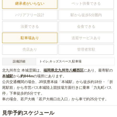
継承者がいらない
ペット供養できる
バリアフリー設計
駅から徒歩5分圏内
法要できる
会食できる
駐車場あり
送迎サービスあり
売店あり
管理者常駐
設備詳細
トイレ,キッズスペース,駐車場
北九州市立 本城霊園
は、
福岡県
北九州市八幡西区
にあり
、最寄駅の
本城
駅
から
約
844m
の場所にあり
ます。
公共交通機関の場合
、JR筑豊本線「本城駅」から徒歩約18分・「折
尾駅前」から市営バス本城陸上競技場方面行きに乗車「力丸町バス
停」下車徒歩約5分
です。
車の場合
、若戸大橋「若戸大橋口出入口」から車で約25分
です。
見学予約スケジュール