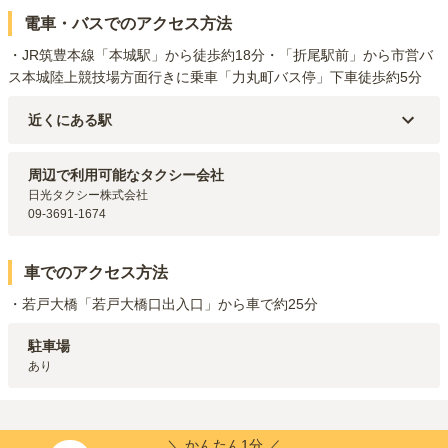
電車・バスでのアクセス方法
・JR筑豊本線「本城駅」から徒歩約18分・「折尾駅前」から市営バ
ス本城陸上競技場方面行きに乗車「力丸町バス停」下車徒歩約5分
近くにある駅
若松線
本城
駅（
844m
）
周辺で利用可能なタクシー会社
日光タクシー株式会社

09-3691-1674
車でのアクセス方法
・若戸大橋「若戸大橋口出入口」から車で約25分
駐車場
あり
＼ かんたん1分 ／