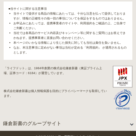
■当サイトに関する注意事項
当サイトで提供する商品の情報にあたっては、十分な注意を払って提供しておりま
すが、情報の正確性その他一切の事項についてを保証をするものではありません。
お申込みにあたっては、提携事業者のサイトや、利用規約をご確認の上、ご自身で
ご判断ください。
当社では各商品のサービス内容及びキャンペーン等に関するご質問にはお答えでき
かねます。提携事業者に直接お問い合わせください。
本ページのいかなる情報により生じた損失に対しても当社は責任を負いません。
なお、本注意事項に定めがない事項は当社が定める「利用規約」 が適用されるもの
とします。
「ライフドット」は、1984年創業の株式会社鎌倉新書（東証プライム上
場、証券コード：6184）が運営しています。
株式会社鎌倉新書は個人情報保護を目的にプライバシーマークを取得してい
ます。
鎌倉新書のグループサイト
「Life.（ライフドット）」関連サイト