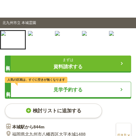
北九州市立 本城霊園
まずは
無料
資料請求する
人気の区画は、すぐに空きが無くなります
見学予約する
無料
検討リストに追加する
本城
駅から
844m
福岡県北九州市八幡西区大字本城1488
行き方