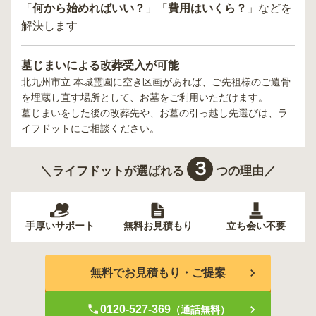
「
何から始めればいい？
」「
費用はいくら？
」などを
解決します
墓じまいによる改葬受入が可能
北九州市立 本城霊園
に空き区画があれば、ご先祖様のご遺骨
を埋蔵し直す場所として、お墓をご利用いただけます。
墓じまいをした後の改葬先や、お墓の引っ越し先選びは、ラ
イフドットにご相談ください。
３
＼ライフドットが選ばれる
つの理由／
手厚いサポート
無料お見積もり
立ち会い不要
無料でお見積もり・ご提案
0120-527-369
（通話無料）