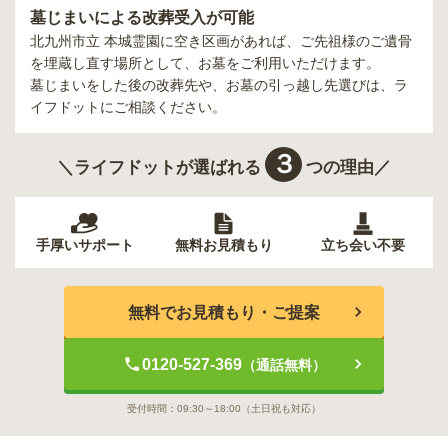
墓じまいによる改葬受入が可能
北九州市立 本城霊園
に空き区画があれば、ご先祖様のご遺骨
を埋蔵し直す場所として、お墓をご利用いただけます。
墓じまいをした後の改葬先や、お墓の引っ越し先選びは、ラ
イフドットにご相談ください。
３
＼ライフドットが選ばれる
つの理由／
手厚いサポート
無料お見積もり
立ち会い不要
無料でお見積もり・ご提案
0120-527-369
（通話無料）
受付時間：
09:30～18:00
（土日祝も対応）