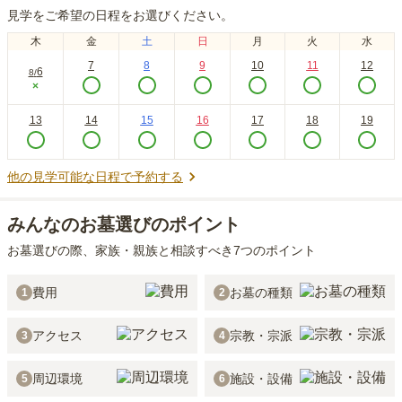
見学をご希望の日程をお選びください。
木
金
土
日
月
火
水
7
8
9
10
11
12
6
8
/
×
13
14
15
16
17
18
19
他の見学可能な日程で予約する
みんなのお墓選びのポイント
お墓選びの際、家族・親族と相談すべき7つのポイント
費用
お墓の種類
1
2
アクセス
宗教・宗派
3
4
周辺環境
施設・設備
5
6