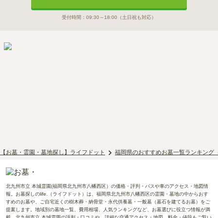
受付時間：
09:30～18:00
（土日祝も対応）
【お墓・霊園・墓地探し】ライフドット
福岡県のおすすめお墓一覧ランキング
北九州市立 本城霊園(福岡県北九州市八幡西区）の価格・評判・バスや車のアクセス・地図情
報。お墓探しのlife.（ライフドット）は、福岡県北九州市八幡西区の霊園・墓地の中からおす
すめのお墓や、ご自宅近くの樹木葬・納骨堂・永代供養墓・一般墓（墓石を建てるお墓）をご
提案します。地域別の墓地一覧、費用相場、人気ランキングなど、お墓選びに役立つ情報が満
載。北九州市立 本城霊園の評判・口コミや、詳細な交通アクセス・地図、料金・値段もご覧い