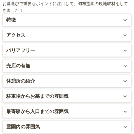
お墓選びで重要なポイントに注目して、調布霊園の現地取材をして
きました！
特徴
霊園自体は庭園のような作りで非常にきれいで手入れが行き届いて
アクセス
います。バリアフリーも意識されているため、足の不自由な方でも
難なく移動することができます。
最寄り駅はなく、基本的にバスでの移動になります。
バリアフリー
まだ新しいため、霊園内の木が育っておらず、夏場は木陰ができに
バスは、吉祥寺、三鷹、調布、武蔵境の各駅から頻繁に出ているの
バリアフリーに対応しており、霊園内は段差をできる限り取り除い
売店の有無
くいため、日傘など日差しを遮るものが必須です。霊園の立地とい
で、アクセスは悪くありません。
た作りになっています。管理事務所もバリアフリーとなっており、
う観点で見た場合、駅からバスで行く必要があることがやや難点で
車いす用のトイレも用意されています。
管理事務所内で花と線香が買えます。周辺にはコンビニはあります
すが、バスの本数が多いため、それほど不便には感じません。
休憩所の紹介
ただ、バス路線によっては、霊園最寄りのバス停までの所要時間が
が、花や線香は売っていません。
30分近くかかるものもあり、あまり便利とはいえないものもありま
管理棟に休憩所があります。冷暖房が完備してあり、快適に過ごす
ただ、バス路線によって最寄りのバス停までの所要時間に差があ
す。
駐車場からお墓までの雰囲気
バスの始点となる吉祥寺や三鷹、調布、武蔵境はそれぞれ商店街が
ことができます。
り、路線によっては到着までに30分近くかかるものもあります。
栄えており、花屋やスーパー等が複数あります。
駐車場からお墓までの距離は近く、移動が大変ということはありま
最寄駅から入口までの雰囲気
また、管理棟では法事等のイベントができます。霊園内にも休憩で
このことから、利便性にばらつきがあるといえます。周辺にはスー
せん。
きるようベンチが設けてありますが、雨風がしのげないのと、まだ
パーや飲食店が少ないため、万が一花や線香を忘れた場合、霊園内
最寄りのバス停の向かい側には調布北高校があり、霊園に隣接して
霊園内の雰囲気
新しい霊園のため植木が育っておらず、暑い季節は直射日光が避け
で買う以外の方法は難しいでしょう。周辺は、深大寺や神代植物
また、駐車場も段差がなくフラットな作りになっています。
います。霊園入口に大きな看板はありませんが、霊園前にA型看板が
られないのが難点です。
園、国立天文台など有名なお寺や大きな公園、研究機関などが多く