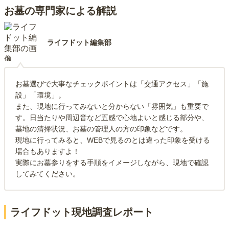
管理状況
4.0
お墓の専門家による解説
先程同様きれいなため不便はありません。管理の方もたまに挨
拶しますが、元気な方が多く、良いと思っています。近くに車
を停めるところがないので、少し離れたところに駐車している
ライフドット編集部
のが少し不便です。
周辺施設
4.0
お墓選びで大事なチェックポイントは「交通アクセス」「施
大きく栄えているわけではないので、お墓参りに行ったら少し
設」「環境」。
移動して食事などしています。お供えものは近くにお寺やお花
また、現地に行ってみないと分からない「雰囲気」も重要で
屋さんがあるのでそこで購入しています。
す。日当たりや周辺音など五感で心地よいと感じる部分や、
墓地の清掃状況、お墓の管理人の方の印象などです。
現地に行ってみると、WEBで見るのとは違った印象を受ける
場合もありますよ！
実際にお墓参りをする手順をイメージしながら、現地で確認
してみてください。
ライフドット現地調査レポート