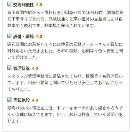
交通利便性
4.0
京王線調布駅から三鷹駅行き小田急バスで15分程度、調布北高
前下車降りて目の前。武蔵境通りと東八道路の交差点にあり自
動車でも便利です。駐車場も完備されています。
設備・環境
4.0
調布霊園にお墓をたてるには地元の石材メーカーさんが親切に
対対応をいただきました。石材の種類、彫刻等々色々要望も聞
いて頂けました。
管理状況
4.0
スタッフが管理事務所に常駐されており、掃除等々も行き届い
ています。細かい要望も聞いていただけ安心してお世話になっ
ております。
周辺施設
4.0
最寄りのバス停近辺には、ドン・キホーテがあり線香やろうそ
くが安価に購入できます。但し、お花は持参していく必要があ
ります。