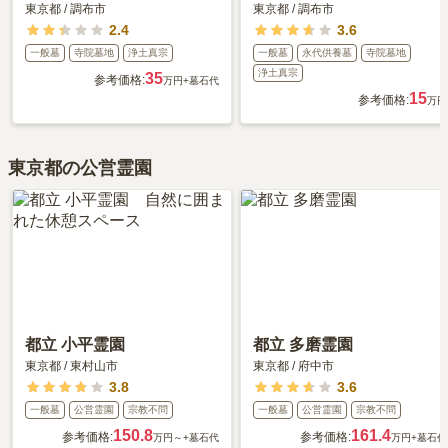
東京都
/
調布市
東京都
/
調布市
2.4
3.6
一般墓
寺院墓地
浄土真宗
一般墓
永代供養墓
寺院墓地
浄土真宗
35
参考価格:
万円
+墓石代
15
参考価格:
万円
東京都の公営霊園
都立 小平霊園
都立 多磨霊園
東京都
/
東村山市
東京都
/
府中市
3.8
3.6
一般墓
公営霊園
宗教不問
一般墓
公営霊園
宗教不問
150.8
161.4
参考価格:
参考価格:
万円～
+墓石代
万円
+墓石代