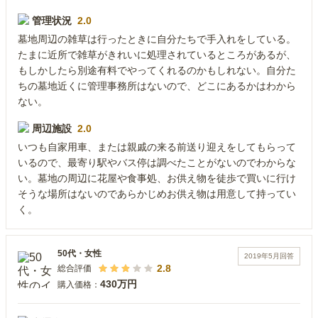
管理状況
2.0
墓地周辺の雑草は行ったときに自分たちで手入れをしている。
たまに近所で雑草がきれいに処理されているところがあるが、
もしかしたら別途有料でやってくれるのかもしれない。自分た
ちの墓地近くに管理事務所はないので、どこにあるかはわから
ない。
周辺施設
2.0
いつも自家用車、または親戚の来る前送り迎えをしてもらって
いるので、最寄り駅やバス停は調べたことがないのでわからな
い。墓地の周辺に花屋や食事処、お供え物を徒歩で買いに行け
そうな場所はないのであらかじめお供え物は用意して持ってい
く。
50代
・
女性
2019年5月
回答
2.8
総合評価
430万円
購入価格：