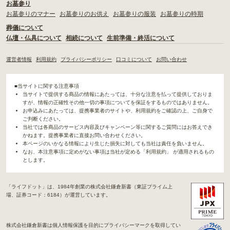
お墓参り
お墓参りのマナー
お墓参りのお供え
お墓参りの服装
お墓参りの時期
葬儀について
仏壇・仏具について
相続について
生前準備・終活について
運営者情報
利用規約
プライバシーポリシー
口コミについて
お問い合わせ
■当サイトに関する注意事項
当サイトで提供する商品の情報にあたっては、十分な注意を払って提供しておりま
すが、情報の正確性その他一切の事項についてを保証をするものではありません。
お申込みにあたっては、提携事業者のサイトや、利用規約をご確認の上、ご自身で
ご判断ください。
当社では各商品のサービス内容及びキャンペーン等に関するご質問にはお答えでき
かねます。提携事業者に直接お問い合わせください。
本ページのいかなる情報により生じた損失に対しても当社は責任を負いません。
なお、本注意事項に定めがない事項は当社が定める「利用規約」 が適用されるもの
とします。
「ライフドット」は、1984年創業の株式会社鎌倉新書（東証プライム上
場、証券コード：6184）が運営しています。
株式会社鎌倉新書は個人情報保護を目的にプライバシーマークを取得してい