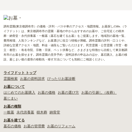
調布霊園(東京都調布市）の価格・評判・バスや車のアクセス・地図情報。お墓探しのlife.（ラ
イフドット）は、東京都調布市の霊園・墓地の中からおすすめのお墓や、ご自宅近くの樹木
葬・納骨堂・永代供養墓・一般墓（墓石を建てるお墓）をご提案します。地域別の墓地一覧、
費用相場、人気ランキングなど、お墓選びに役立つ情報が満載。調布霊園の評判・口コミや、
詳細な交通アクセス・地図、料金・値段もご覧いただけます。民営霊園・公営霊園（市営・都
立・都営）・有名寺院、宗教・宗派、ペット供養など、さまざまな特徴から比較して東京都調
布市のお墓を探せます。調布霊園の見学予約・資料請求の申込みのほか、墓石購入、お墓の移
設、墓じまい後の遺骨の移動先・移す方法についても気軽にご相談ください。
ライフドット トップ
霊園検索
お墓の資料請求
ぴったりお墓診断
お墓について
はじめてのお墓購入
お墓の価格
お墓の選び方
お墓の引越し（改葬）
墓じまい
お墓の種類
一般墓
永代供養墓
樹木葬
納骨堂
お墓を建てる
墓石の価格
お墓の管理費
お墓のリフォーム