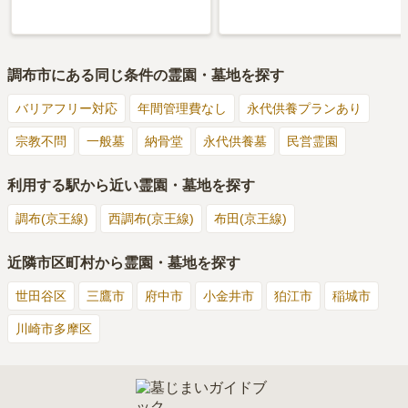
調布市
にある同じ条件の霊園・墓地を探す
バリアフリー対応
年間管理費なし
永代供養プランあり
宗教不問
一般墓
納骨堂
永代供養墓
民営霊園
利用する駅から近い霊園・墓地を探す
調布(京王線)
西調布(京王線)
布田(京王線)
近隣市区町村から霊園・墓地を探す
世田谷区
三鷹市
府中市
小金井市
狛江市
稲城市
川崎市多摩区