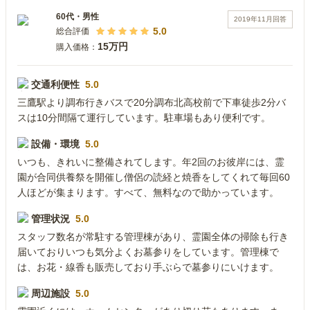
60代
・
男性
2019年11月
回答
5.0
総合評価
15万円
購入価格：
交通利便性
5.0
三鷹駅より調布行きバスで20分調布北高校前で下車徒歩2分バ
スは10分間隔て運行しています。駐車場もあり便利です。
設備・環境
5.0
いつも、きれいに整備されてします。年2回のお彼岸には、霊
園が合同供養祭を開催し僧侶の読経と焼香をしてくれて毎回60
人ほどが集まります。すべて、無料なので助かっています。
管理状況
5.0
スタッフ数名が常駐する管理棟があり、霊園全体の掃除も行き
届いておりいつも気分よくお墓参りをしています。管理棟で
は、お花・線香も販売しており手ぶらで墓参りにいけます。
周辺施設
5.0