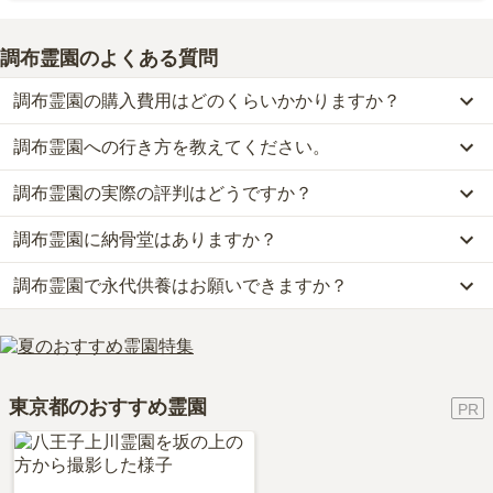
出ています。
レンガ敷きの地面は、バリアフリーを意識したフラットな作りにな
立ち並び、緑が豊かで整然とした街並みです。
っており、歩きやすく、芝生や木も植えてあることから緑豊かで
調布霊園
のよくある質問
また入口付近にのぼり旗が出ていますので、場所が分かりづらいこ
す。霊園というよりは庭園のような作りになっています。
とはありません。
調布霊園の購入費用はどのくらいかかりますか？
また、学校の建物が隣接していますが、それ以外は周辺に大きな建
物などがないため、比較的見通しが良いのが特徴です。
調布霊園への行き方を教えてください。
調布霊園では、一般墓が約292.2万円から、納骨堂が約48.5万円か
らお求めいただけます。
調布霊園の実際の評判はどうですか？
公共交通機関の場合、京王線「調布駅（北口13番）」から小田急バ
なお、調布霊園がある東京都の相場は、一般墓が約151万円（墓石
ス［鷹56系統］三鷹駅行または小田急バス［吉06系統］吉祥寺駅行
代別途）、納骨堂が約128万円です。
調布霊園に納骨堂はありますか？
当サイトに寄せられた総合評価は、3.8点です。特に管理状況が高
に約17分乗車、「調布北高前バス停」下車目前です。
お墓は、価格が高いものがよい、安いものが悪い、という訳ではあ
く評価されています。
車の場合、中央自動車道「調布インター」から車で約5分です。
りません。大切なのは、ご家族が心から納得し、安心してお参りで
調布霊園で永代供養はお願いできますか？
はい、調布霊園には8種類の納骨堂がございます。
利用者様からは「館内にはお花などの販売もある、法要の後は食事
詳しいルートや地図は、本ページの「地図・交通アクセス」欄をご
きる場所を選ぶことです。
費用は、約48.5万円からとなっております。
も頼むこともできるし、深大寺に食事の場所もある。送迎もしても
確認ください。
はい、調布霊園は永代供養に対応しています。
調布霊園がある東京都の納骨堂の相場価格は、約128万円です。
らえる。」といったお声をいただいております。
費用は、約48.5万円からとなっております。
納骨堂
について詳しく知りたい方は『
納骨堂とは？お墓との違い・
調布霊園がある東京都の永代供養墓の相場価格は、約72万円です。
費用・デメリットを解説！
』をご覧ください。
東京都のおすすめ霊園
永代供養について詳しく知りたい方は『
永代供養墓をわかりやすく
解説！
』をご覧ください。