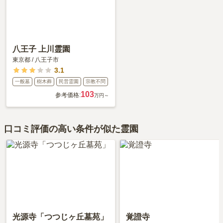
八王子 上川霊園
東京都
/
八王子市
3.1
一般墓
樹木葬
民営霊園
宗教不問
103
参考価格:
万円～
口コミ評価の高い条件が似た霊園
光源寺「つつじヶ丘墓苑」
覚證寺