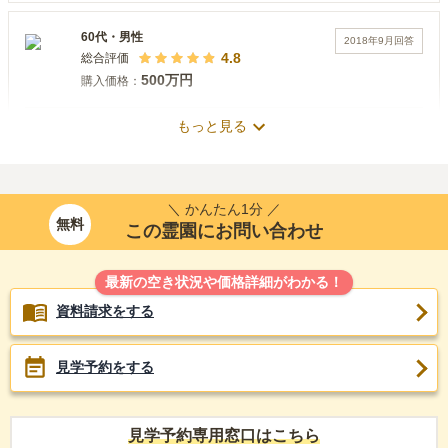
60代
・
男性
2018年9月
回答
4.8
総合評価
500万円
購入価格：
もっと見る
交通利便性
5.0
徒歩30分、自宅前バス停よりバス10分、一般には京王調布駅又
はJR三鷹駅よりバスで15分程度です。車では調布インターから
10分程度でつきます。
＼ かんたん1分 ／
無料
この霊園にお問い合わせ
設備・環境
5.0
全区画平坦地でバリアフリーであり、車いすでも問題なく墓参
最新の空き状況や価格詳細がわかる！
できます。管理棟には法要施設もあり、園内で法要、会食も行
資料請求をする
え、便利である。駐車場はちょっと狭いのが難点である。
管理状況
5.0
見学予約をする
常駐の管理スタッフがおり、園内は綺麗であり管理が行き届い
ている感じである。全体的にこじんまりとまとまっており、駐
車場・管理事務所・墓所が近くほとんど歩かなくて済みます。
見学予約専用窓口はこちら