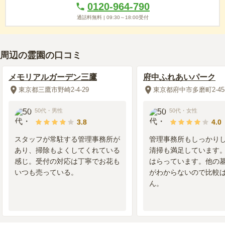
0120-964-790
周辺施設
5.0
閑静な住宅街のなかにあり、隣は高等学校です。近くには深大
通話料無料 |
09:30～18:00
受付
寺があり周辺には食事処が多数あり法事の時には便利です。
周辺の霊園の口コミ
20代
・
男性
2018年8月
回答
4.0
総合評価
メモリアルガーデン三鷹
府中ふれあいパーク
300万円
購入価格：
東京都三鷹市野崎2-4-29
東京都府中市多磨町2-45-
交通利便性
4.0
50代
・
男性
50代
・
女性
3.8
4.0
車で行っています。駅からは少し遠いのでこの方法で行ってい
ます。家から20分くらいなので、そこまで困っていることはな
スタッフが常駐する管理事務所が
管理事務所もしっかり
いです。
あり、掃除もよくしてくれている
清掃も満足しています
感じ。受付の対応は丁寧でお花も
はらっています。他の
設備・環境
4.0
いつも売っている。
がわからないので比較
お寺の方が毎日掃除をしているので、設備自体きれいだと思い
ん。
ます。特に壊されるなど、迷惑被害を受けたこともないので、
問題なく感じています。桶やその他の物に関しても特段不便は
ありません。