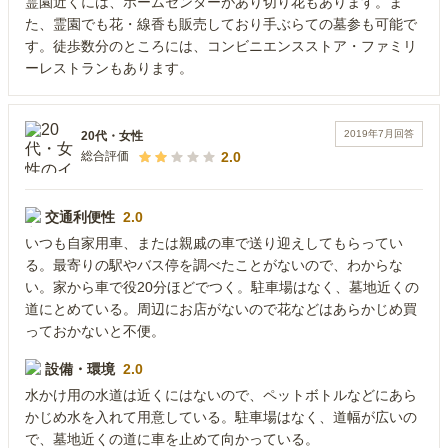
霊園近くには、ホームセンターがあり切り花もあります。ま
た、霊園でも花・線香も販売しており手ぶらての墓参も可能で
す。徒歩数分のところには、コンビニエンスストア・ファミリ
ーレストランもあります。
2019年7月
回答
20代
・
女性
2.0
総合評価
交通利便性
2.0
いつも自家用車、または親戚の車で送り迎えしてもらってい
る。最寄りの駅やバス停を調べたことがないので、わからな
い。家から車で役20分ほどでつく。駐車場はなく、墓地近くの
道にとめている。周辺にお店がないので花などはあらかじめ買
っておかないと不便。
設備・環境
2.0
水かけ用の水道は近くにはないので、ペットボトルなどにあら
かじめ水を入れて用意している。駐車場はなく、道幅が広いの
で、墓地近くの道に車を止めて向かっている。