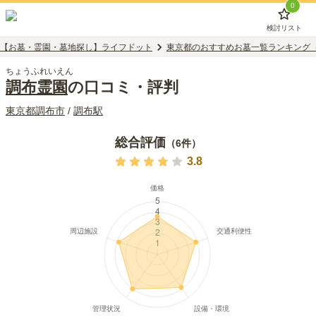
0
検討リスト
【お墓・霊園・墓地探し】ライフドット
東京都のおすすめお墓一覧ランキング
ちょうふれいえん
調布霊園
の口コミ・評判
東京都
調布市
/
調布
駅
総合評価
（
6
件）
3.8