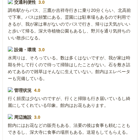
交通利便性
3.0
調布駅からバス、三鷹か吉祥寺行きに乗り20分くらい、北高前
で下車。バスは頻繁にある。霊園には駐車場もあるので利用で
きるが、我が家は車がないのでバスで行き、帰りは天気がいい
と歩いて帰る。深大寺植物公園もあるし、野川を通り気持ちの
いい散歩になる。
設備・環境
3.0
水周りは、そろっている。数は多くはないですが、我が家は時
期を外して行くので待って掃除はしたことがない。石を敷き詰
めてあるので雑草はそんなに生えていない。館内はエレベータ
ーも完備している。
管理状況
4.0
行く頻度は少ないのですが、行くと掃除も行き届いているし綺
麗にしてくれている印象。館内はお花もあります。
周辺施設
3.0
館内にはお花などの販売もある、法要の後は食事も頼むことも
できるし、深大寺に食事の場所もある。送迎もしてもらえる。