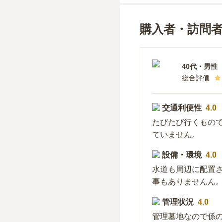
購入者・訪問
40代
・
男性
総合評価
交通利便性
4.0
たびたび行くもの
ていません。
設備・環境
4.0
水道も周辺に配置
事もありませんん
管理状況
4.0
管理墓地なので係