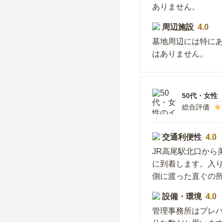
ありません。
周辺施設
4.0
墓地周辺には特に
はありません。
50代
・
女性
総合評価
交通利便性
4.0
JR高尾駅北口から
に到着します。入
側に渡った直ぐの
設備・環境
4.0
管理事務所はプレ