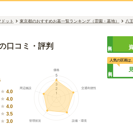
フドット
東京都のおすすめお墓一覧ランキング（霊園・墓地）
八
の口コミ・評判
無料
人気の区画は
無料
）
6
4.0
4.0
4.0
3.5
3.0