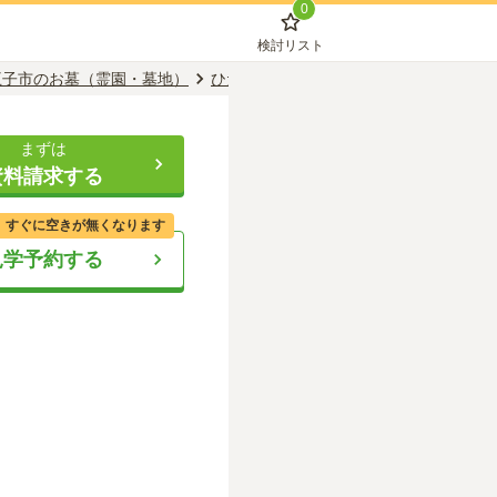
0
検討リスト
王子市のお墓（霊園・墓地）
ひだまりの里
ひだまりの里の口コミ・
まずは
資料請求する
、すぐに空きが無くなります
見学予約する