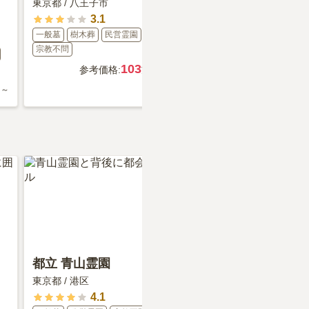
東京都
/
八王子市
東京都
/
八王子市
3.1
3.7
一般墓
樹木葬
民営霊園
一般墓
民営霊園
在来仏教
宗教不問
80
参考価格:
万
103
参考価格:
万円～
円～
都立 青山霊園
都立 谷中霊園
東京都
/
港区
東京都
/
台東区
4.1
3.9