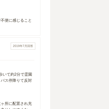
で不便に感じること
2019年7月
回答
歩いて約2分で霊園
、バス停降りて反対
数ヶ所に配置され充