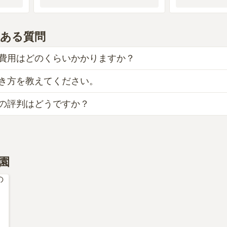
ある質問
費用はどのくらいかかりますか？
き方を教えてください。
般墓が約87万円からお求めいただけます。
ある東京都の相場は、一般墓が約72万円（墓石代別途）です。
の評判はどうですか？
JR・京王線「高尾駅」北口1番乗り場からバス「美山町」行に
のがよい、安いものが悪い、という訳ではありません。大切な
りできる場所を選ぶことです。
総合評価は、3.7点です。特に価格、交通利便性、設備・環境
王子西インター」から車で約3分です。
、本ページの「地図・交通アクセス」欄をご確認ください。
周辺には特にありませんが、事前に準備しておくなどしている
園
ん。」といったお声をいただいております。