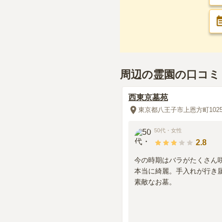
周辺の霊園の口コミ
西東京墓苑
東京都八王子市上恩方町102
50代
・
女性
2.8
今の時期はバラがたくさん
本当に綺麗。手入れが行き
素敵なお墓。