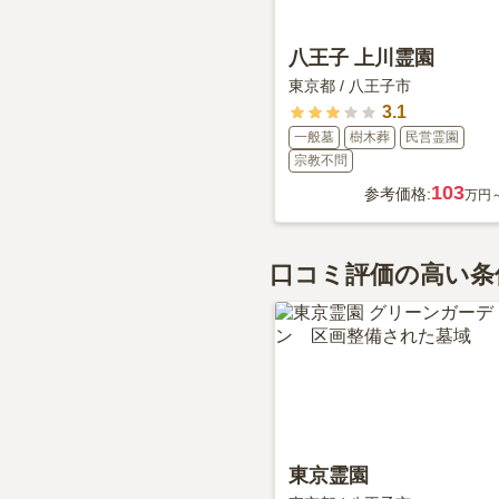
八王子 上川霊園
東京都
/
八王子市
3.1
一般墓
樹木葬
民営霊園
宗教不問
103
参考価格:
万円
口コミ評価の高い条
東京霊園