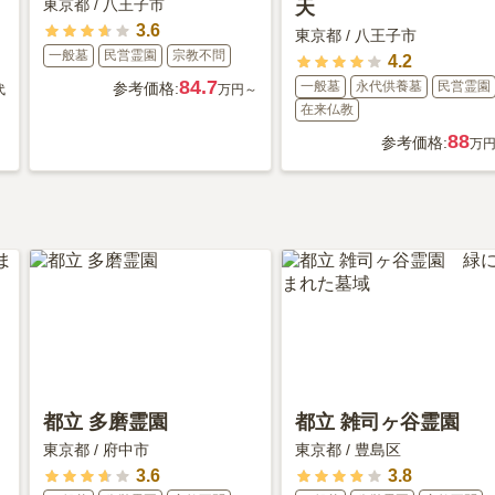
東京都
/
八王子市
天
3.6
東京都
/
八王子市
一般墓
民営霊園
宗教不問
4.2
84.7
一般墓
永代供養墓
民営霊園
参考価格:
代
万円～
在来仏教
88
参考価格:
万
都立 多磨霊園
都立 雑司ヶ谷霊園
東京都
/
府中市
東京都
/
豊島区
3.6
3.8