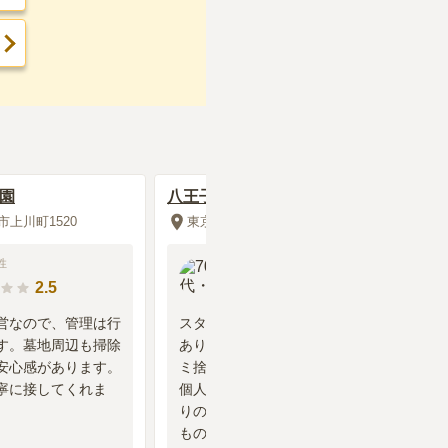
霊園
八王子 上川霊園
上川町1520
東京都八王子市上川町1520
性
70代
・
男性
2.5
3.5
営なので、管理は行
スタッフが常駐する管理事務所が
す。墓地周辺も掃除
あり、頻繁に巡回しているも、ゴ
安心感があります。
ミ捨て場の処理はしていますが、
寧に接してくれま
個人の墓については関与せず、周
りのお墓は雑草が生い茂っている
ものもある。