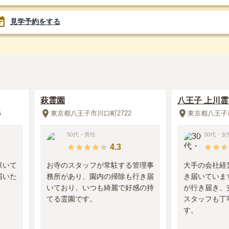
見学予約をする
萩霊園
八王子 上川
5
東京都八王子市川口町2722
東京都八王子市
50代
・
男性
30代
・
女
4.3
咲いて
お寺のスタッフが常駐する管理事
大手の会社経
届いた
務所があり、園内の掃除も行き届
き届いていま
いており、いつも綺麗で好感の持
が行き届き、
てる霊園です。
スタッフも丁
す。