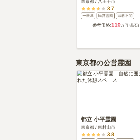
東京都
/
八王子市
3.7
一般墓
民営霊園
宗教不問
110
参考価格:
万円
+墓石
東京都の公営霊園
都立 小平霊園
東京都
/
東村山市
3.8