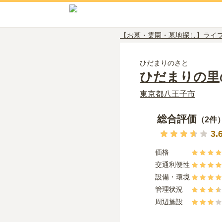
【お墓・霊園・墓地探し】ライ
ひだまりのさと
ひだまりの里
東京都
八王子市
総合評価
（
2
件
3.
価格
交通利便性
設備・環境
管理状況
周辺施設