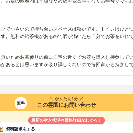
す。お墓の敷地内は平坦なため坂を登る事もなくお年寄りでも
ハブで小さいので待ち合いスペースは狭いです。トイレはひと
ます。無料の給茶機があるので喉が渇いたら自分でお茶をいれ
も無いためお墓参りの前に自宅の近くでお花を購入し持参して
等があるとは思いますが余り詳しくないので毎回家から持参し
＼ かんたん1分 ／
無料
この霊園にお問い合わせ
最新の空き状況や価格詳細がわかる！
資料請求をする