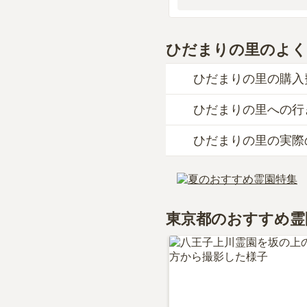
ひだまりの里
のよく
ひだまりの里の購入
ひだまりの里への行
ひだまりの里では、一
なお、ひだまりの里が
ひだまりの里の実際
公共交通機関の場合、
お墓は、価格が高いも
下車徒歩約3分です。
納得し、安心してお参
当サイトに寄せられた
車の場合、圏央道「八
す。
詳しいルートや地図は
利用者様からは「墓地
東京都のおすすめ霊
感じることはありませ