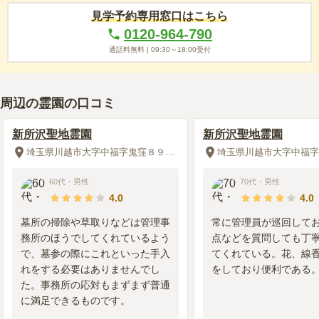
見学予約専用窓口はこちら
0120-964-790
通話料無料 |
09:30～18:00
受付
周辺の霊園の口コミ
新所沢聖地霊園
新所沢聖地霊園
埼玉県川越市大字中福字鬼窪８９６－１
60代
・
男性
70代
・
男性
4.0
4.0
墓所の掃除や草取りなどは管理事
常に管理員が巡回して
務所のほうでしてくれているよう
点などを質問しても丁
で、墓参の際にこれといった手入
てくれている。花、線
れをする必要はありませんでし
をしており便利である
た。事務所の応対もまずまず普通
に満足できるものです。