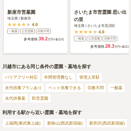
新座市営墓園
さいたま市営霊園 思い出
埼玉県
/
新座市
の里
4.0
埼玉県
/
さいたま市見沼区
一般墓
公営霊園
宗教不問
4.0
39.2
一般墓
公営霊園
宗教不問
参考価格:
万円
+墓石代
26.3
参考価格:
万円
+墓石代
川越市
にある同じ条件の霊園・墓地を探す
バリアフリー対応
年間管理費なし
管理人常駐
永代供養プランあり
ペット供養できる
宗教不問
一般墓
永代供養墓
民営霊園
利用する駅から近い霊園・墓地を探す
上福岡(東武東上線)
新狭山(西武新宿線)
新所沢(西武新宿線)