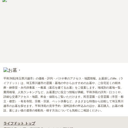
平和浄苑(埼玉県川越市）の価格・評判・バスや車のアクセス・地図情報。お墓探しのlife.（ラ
イフドット）は、埼玉県川越市の霊園・墓地の中からおすすめのお墓や、ご自宅近くの樹木
葬・納骨堂・永代供養墓・一般墓（墓石を建てるお墓）をご提案します。地域別の墓地一覧、
費用相場、人気ランキングなど、お墓選びに役立つ情報が満載。平和浄苑の評判・口コミや、
詳細な交通アクセス・地図、料金・値段もご覧いただけます。民営霊園・公営霊園（市営・都
立・都営）・有名寺院、宗教・宗派、ペット供養など、さまざまな特徴から比較して埼玉県川
越市のお墓を探せます。平和浄苑の見学予約・資料請求の申込みのほか、墓石購入、お墓の移
設、墓じまい後の遺骨の移動先・移す方法についても気軽にご相談ください。
ライフドット トップ