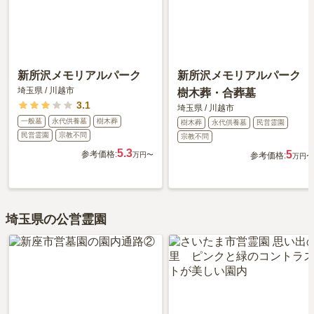
新所沢メモリアルパーク
新所沢メモリアルパーク
埼玉県
/
川越市
樹木葬・合葬墓
3.1
埼玉県
/
川越市
一般墓
永代供養墓
樹木葬
樹木葬
永代供養墓
民営霊園
民営霊園
宗教不問
宗教不問
5.3
5
参考価格:
万円〜
参考価格:
万円〜
埼玉県の公営霊園