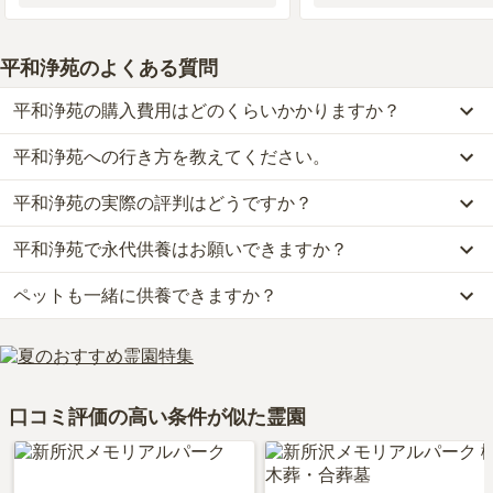
平和浄苑
のよくある質問
平和浄苑の購入費用はどのくらいかかりますか？
平和浄苑への行き方を教えてください。
平和浄苑では、一般墓が約83万円から、永代供養墓が約14.5万円か
らお求めいただけます。
平和浄苑の実際の評判はどうですか？
公共交通機関の場合、西武新宿線「新所沢駅」からタクシーで約10
なお、平和浄苑がある埼玉県の相場は、一般墓が約63万円（墓石代
分です。
別途）、永代供養墓が約58万円です。
平和浄苑で永代供養はお願いできますか？
当サイトに寄せられた総合評価は、4.2点です。特に交通利便性が
車の場合、関越自動車道「所沢インター」から車で約15分です。
お墓は、価格が高いものがよい、安いものが悪い、という訳ではあ
高く評価されています。
詳しいルートや地図は、本ページの「地図・交通アクセス」欄をご
りません。大切なのは、ご家族が心から納得し、安心してお参りで
ペットも一緒に供養できますか？
はい、平和浄苑は永代供養に対応しています。
利用者様からは「霊園の近くには工場が多く、食事や買物をする店
確認ください。
きる場所を選ぶことです。
費用は、約14.5万円からとなっております。
はない。お供え物は飲み物だけ可、食物は禁止されている。車で5
はい、平和浄苑はペット供養に対応しております。
平和浄苑がある埼玉県の永代供養墓の相場価格は、約58万円です。
分程度走ると飲食店などはあるが近辺の道路はいつも混んでいるの
大切な家族の一員であるペットも供養できるプランをご用意してお
永代供養について詳しく知りたい方は『
永代供養墓をわかりやすく
で、立ち寄ることはほぼない。」といったお声をいただいておりま
りますので、資料請求で詳細条件をご確認ください。
解説！
』をご覧ください。
す。
口コミ評価の高い条件が似た霊園