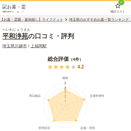
0
検討リスト
【お墓・霊園・墓地探し】ライフドット
埼玉県のおすすめお墓一覧ランキング
へいわじょうえん
平和浄苑
の口コミ・評判
埼玉県
川越市
/
上福岡
駅
総合評価
（
4
件）
4.2