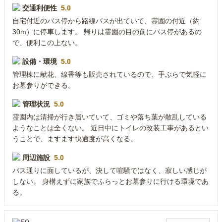
交通利便性
5.0
自宅付近のバス停から路線バスが出ていて、霊園の付近（約
30m）に停車します。 帰りは霊園の目の前にバス停があるの
で、便利この上ない。
設備・環境
5.0
管理棟に献花、線香等も販売されているので、手ぶらで気軽に
お墓参りができる。
管理状況
5.0
霊園内は清掃が行き届いていて、ゴミや落ち葉が散乱している
ようなことは全くない。 近日中にトイレの改装工事があるとい
うことで、ますます快適度が高くなる。
周辺施設
5.0
バス通りに面しているが、決して喧騒ではなく、寂しい感じが
しない。 身構えずに家族でふらっとお墓参りに行ける環境であ
る。