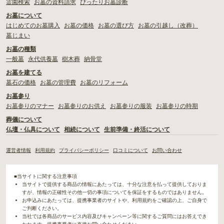
霊園検索
お墓の資料請求
ぴったりお墓診断
お墓について
はじめてのお墓購入
お墓の価格
お墓の選び方
お墓の引越し（改葬）
墓じまい
お墓の種類
一般墓
永代供養墓
樹木葬
納骨堂
お墓を建てる
墓石の価格
お墓の管理費
お墓のリフォーム
お墓参り
お墓参りのマナー
お墓参りのお供え
お墓参りの服装
お墓参りの時期
葬儀について
仏壇・仏具について
相続について
生前準備・終活について
運営者情報
利用規約
プライバシーポリシー
口コミについて
お問い合わせ
■当サイトに関する注意事項
当サイトで提供する商品の情報にあたっては、十分な注意を払って提供しておりま
すが、情報の正確性その他一切の事項についてを保証をするものではありません。
お申込みにあたっては、提携事業者のサイトや、利用規約をご確認の上、ご自身で
ご判断ください。
当社では各商品のサービス内容及びキャンペーン等に関するご質問にはお答えでき