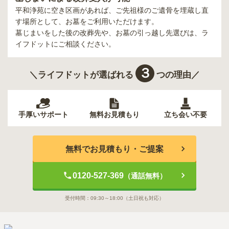
平和浄苑
に空き区画があれば、ご先祖様のご遺骨を埋蔵し直
す場所として、お墓をご利用いただけます。
墓じまいをした後の改葬先や、お墓の引っ越し先選びは、ラ
イフドットにご相談ください。
３
＼ライフドットが選ばれる
つの理由／
手厚いサポート
無料お見積もり
立ち会い不要
無料でお見積もり・ご提案
0120-527-369
（通話無料）
受付時間：
09:30～18:00
（土日祝も対応）