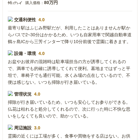
80万円
購入価格：
交通利便性
4.0
最寄り駅はふじみ野駅だが、利用したことはありませんが駅か
らバスで2~30分はかかるため、いつも自家用車で関越自動車道
鶴ヶ島ICから三芳インターで降り10分前後で霊園に着きます。
設備・環境
4.0
お盆やお彼岸の混雑時は駐車場担当の方が誘導してくれるの
で、満車でも的確に誘導してくれて便利。墓地まではずっと平
坦で、車椅子でも通行可能。水くみ場の点在しているので、不
便は感じない。いつも掃除が行き届いている。
管理状況
4.0
掃除が行き届いているため、いつも安心してお参りができる。
仏花は枯れると処分してくれるので、次に行った時に不快な思
いをしなくても良いので、助かっている。
周辺施設
3.0
霊園の近くには工場が多く、食事や買物をする店はない。お供