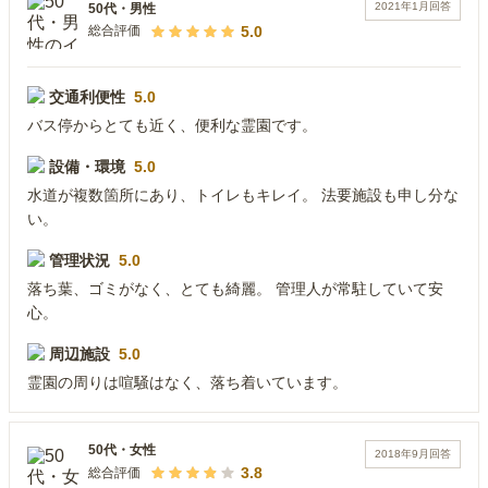
2021年1月
回答
50代
・
男性
5.0
総合評価
交通利便性
5.0
バス停からとても近く、便利な霊園です。
設備・環境
5.0
水道が複数箇所にあり、トイレもキレイ。 法要施設も申し分な
い。
管理状況
5.0
落ち葉、ゴミがなく、とても綺麗。 管理人が常駐していて安
心。
周辺施設
5.0
霊園の周りは喧騒はなく、落ち着いています。
50代
・
女性
2018年9月
回答
3.8
総合評価