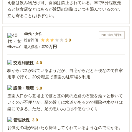
え物は飲み物だけ可、食物は禁止されている。車で5分程度走
ると飲食店などはあるが近辺の道路はいつも混んでいるので、
立ち寄ることはほぼない。
40代
・
女性
2018年9月
回答
3.0
総合評価
270万円
購入価格：
交通利便性
4.0
駅からバスが出ているようだが、自宅からだと不便なので自家
用車で行く。20分程度で霊園の駐車場を利用
設備・環境
3.0
霊園入口から墓場まで墓と墓の間の通路の石畳を延々と歩いて
いくのが不便だが、墓の近くに水道があるので掃除や水やりは
楽にできる。ただ、足の悪い人には不便なつくり
管理状況
3.0
お供えの花が枯れたら掃除してくれているようなので助かる。