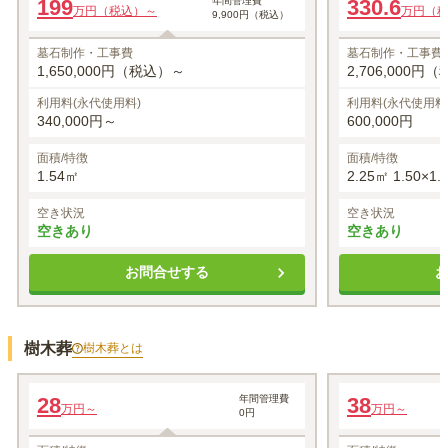
199
年間管理費
330.6
万円（税込）～
万円（
9,900円（税込）
墓石制作・工事費
墓石制作・工事費
1,650,000円（税込）～
2,706,000円
利用料(永代使用料)
利用料(永代使用料
340,000円～
600,000円
面積/特徴
面積/特徴
1.54㎡
2.25㎡ 1.50×1.
空き状況
空き状況
空きあり
空きあり
お問合せする
樹木葬
樹木葬
とは
樹木葬 フィオーレ
樹木葬 フィオーレ
28
年間管理費
38
万円～
万円～
0円