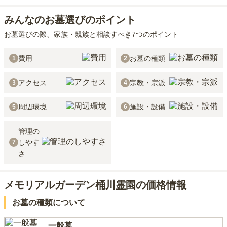
みんなのお墓選びのポイント
お墓選びの際、家族・親族と相談すべき7つのポイント
費用
お墓の種類
1
2
アクセス
宗教・宗派
3
4
周辺環境
施設・設備
5
6
管理の
しやす
7
さ
メモリアルガーデン桶川霊園の価格情報
お墓の種類について
一般墓