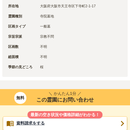
所在地
大阪府大阪市天王寺区下寺町2-1-17
霊園種別
寺院墓地
区画タイプ
一般墓
宗旨宗派
宗教不問
区画数
不明
総面積
不明
季節の見どころ
桜
＼ かんたん1分 ／
無料
この霊園にお問い合わせ
最新の空き状況や価格詳細がわかる！
資料請求をする