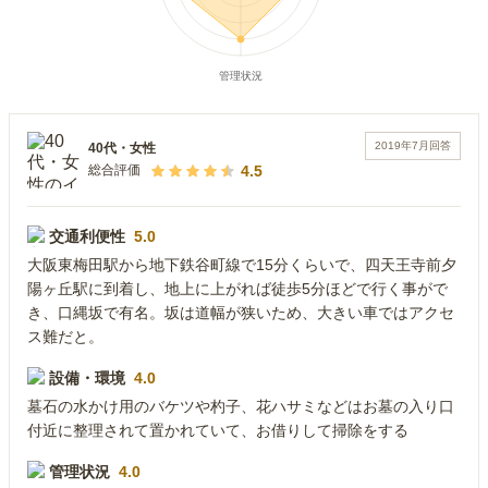
2019年7月
回答
40代
・
女性
4.5
総合評価
交通利便性
5.0
大阪東梅田駅から地下鉄谷町線で15分くらいで、四天王寺前夕
陽ヶ丘駅に到着し、地上に上がれば徒歩5分ほどで行く事がで
き、口縄坂で有名。坂は道幅が狭いため、大きい車ではアクセ
ス難だと。
設備・環境
4.0
墓石の水かけ用のバケツや杓子、花ハサミなどはお墓の入り口
付近に整理されて置かれていて、お借りして掃除をする
管理状況
4.0