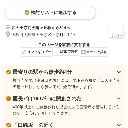
検討リストに追加する
四天王寺前夕陽ヶ丘
駅から
314m
大阪府大阪市天王寺区下寺町2-1-17
行き方
このページを家族に共有する
LINEで共有
リンクをコピー
メールで共有
最寄りの駅から徒歩約4分
善龍寺墓地（史跡口縄坂）には、地下鉄谷町線「四天王寺前
夕陽ヶ丘駅」から歩いて約4分で到着します。
慶長7年(1607年)に開創された
400年以上前に開創された歴史のある善龍寺が管理している
ので、安心してお任せできます。
「口縄坂」の近く