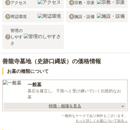
アクセス
宗教・宗派
3
4
周辺環境
施設・設備
5
6
管理の
しやす
7
さ
善龍寺墓地（史跡口縄坂）の価格情報
お墓の種類について
一般墓
墓石を建立し、子孫へと受け継いでいく伝統的なお
墓
特徴・相場を見る
一般的なケースであり例外もございます。
もっと詳しくお墓について知る→