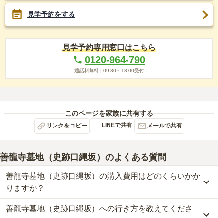
見学予約をする
見学予約専用窓口はこちら
0120-964-790
通話料無料 |
09:30～18:00
受付
このページを家族に共有する
LINEで共有
リンクをコピー
メールで共有
善龍寺墓地（史跡口縄坂）
のよくある質問
善龍寺墓地（史跡口縄坂）の購入費用はどのくらいかか
りますか？
善龍寺墓地（史跡口縄坂）への行き方を教えてくださ
善龍寺墓地（史跡口縄坂）では、一般墓が約60万円(墓石代別)から