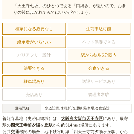
「天王寺七坂」のひとつである「口縄坂」が近いので、お参
りの後に歩かれてみてはいかがでしょう。
檀家になる必要なし
生前申込可能
継承者がいらない
ペット供養できる
バリアフリー設計
駅から徒歩5分圏内
法要できる
会食できる
駐車場あり
送迎サービスあり
売店あり
管理者常駐
設備詳細
水道設備,休憩所,管理棟,駐車場,会食施設
善龍寺墓地（史跡口縄坂）
は、
大阪府
大阪市天王寺区
にあり
、最寄
駅の
四天王寺前夕陽ヶ丘
駅
から
約
314m
の場所にあり
ます。
公共交通機関の場合
、地下鉄谷町線「四天王寺前夕陽ヶ丘駅」から