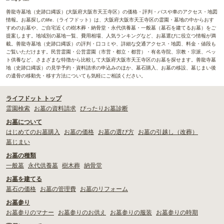
善龍寺墓地（史跡口縄坂）(大阪府大阪市天王寺区）の価格・評判・バスや車のアクセス・地図
情報。お墓探しのlife.（ライフドット）は、大阪府大阪市天王寺区の霊園・墓地の中からおす
すめのお墓や、ご自宅近くの樹木葬・納骨堂・永代供養墓・一般墓（墓石を建てるお墓）をご
提案します。地域別の墓地一覧、費用相場、人気ランキングなど、お墓選びに役立つ情報が満
載。善龍寺墓地（史跡口縄坂）の評判・口コミや、詳細な交通アクセス・地図、料金・値段も
ご覧いただけます。民営霊園・公営霊園（市営・都立・都営）・有名寺院、宗教・宗派、ペッ
ト供養など、さまざまな特徴から比較して大阪府大阪市天王寺区のお墓を探せます。善龍寺墓
地（史跡口縄坂）の見学予約・資料請求の申込みのほか、墓石購入、お墓の移設、墓じまい後
の遺骨の移動先・移す方法についても気軽にご相談ください。
ライフドット トップ
霊園検索
お墓の資料請求
ぴったりお墓診断
お墓について
はじめてのお墓購入
お墓の価格
お墓の選び方
お墓の引越し（改葬）
墓じまい
お墓の種類
一般墓
永代供養墓
樹木葬
納骨堂
お墓を建てる
墓石の価格
お墓の管理費
お墓のリフォーム
お墓参り
お墓参りのマナー
お墓参りのお供え
お墓参りの服装
お墓参りの時期