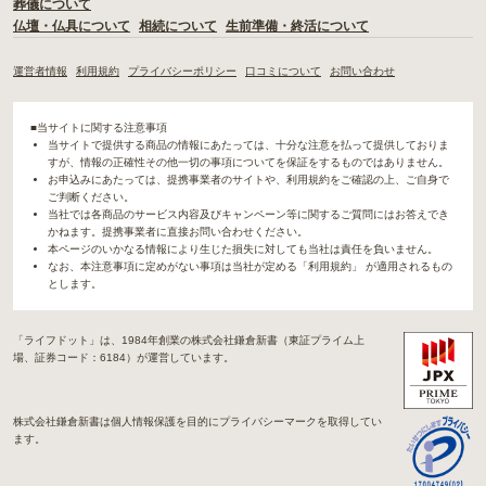
葬儀について
仏壇・仏具について
相続について
生前準備・終活について
運営者情報
利用規約
プライバシーポリシー
口コミについて
お問い合わせ
■当サイトに関する注意事項
当サイトで提供する商品の情報にあたっては、十分な注意を払って提供しておりま
すが、情報の正確性その他一切の事項についてを保証をするものではありません。
お申込みにあたっては、提携事業者のサイトや、利用規約をご確認の上、ご自身で
ご判断ください。
当社では各商品のサービス内容及びキャンペーン等に関するご質問にはお答えでき
かねます。提携事業者に直接お問い合わせください。
本ページのいかなる情報により生じた損失に対しても当社は責任を負いません。
なお、本注意事項に定めがない事項は当社が定める「利用規約」 が適用されるもの
とします。
「ライフドット」は、1984年創業の株式会社鎌倉新書（東証プライム上
場、証券コード：6184）が運営しています。
株式会社鎌倉新書は個人情報保護を目的にプライバシーマークを取得してい
ます。