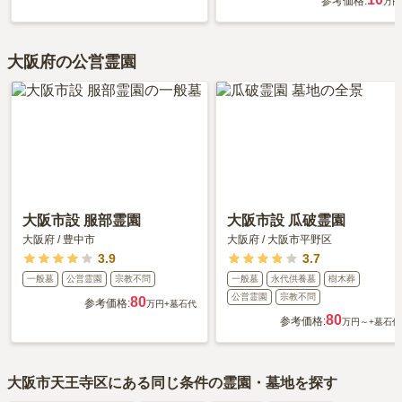
参考価格:
万円
大阪府の公営霊園
大阪市設 服部霊園
大阪市設 瓜破霊園
大阪府
/
豊中市
大阪府
/
大阪市平野区
3.9
3.7
一般墓
公営霊園
宗教不問
一般墓
永代供養墓
樹木葬
公営霊園
宗教不問
80
参考価格:
万円
+墓石代
80
参考価格:
万円～
+墓石代
大阪市天王寺区
にある同じ条件の霊園・墓地を探す