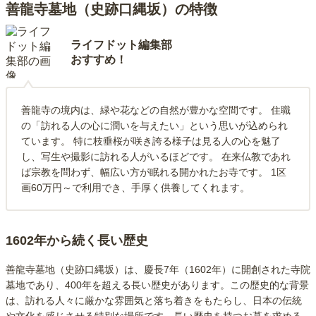
善龍寺墓地（史跡口縄坂）の特徴
ライフドット編集部
おすすめ！
善龍寺の境内は、緑や花などの自然が豊かな空間です。 住職
の「訪れる人の心に潤いを与えたい」という思いが込められ
ています。 特に枝垂桜が咲き誇る様子は見る人の心を魅了
し、写生や撮影に訪れる人がいるほどです。 在来仏教であれ
ば宗教を問わず、幅広い方が眠れる開かれたお寺です。 1区
画60万円～で利用でき、手厚く供養してくれます。
1602年から続く長い歴史
善龍寺墓地（史跡口縄坂）は、慶長7年（1602年）に開創された寺院
墓地であり、400年を超える長い歴史があります。この歴史的な背景
は、訪れる人々に厳かな雰囲気と落ち着きをもたらし、日本の伝統