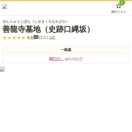
0
検討リスト
ぜんりゅうじぼち（しせきくちなわざか）
善龍寺墓地（史跡口縄坂）
4.5
口コミ
1
件
一般墓
60
万円～
(墓石代別)
?