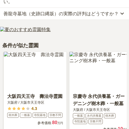
お求めいただけます。
い。
なお、善龍寺墓地（史跡口縄坂）がある大阪府の相場は、一般墓が
善龍寺墓地（史跡口縄坂）の実際の評判はどうですか？
約82万円（墓石代別途）です。
公共交通機関の場合、地下鉄谷町線「四天王寺前夕陽ヶ丘駅」から
お墓は、価格が高いものがよい、安いものが悪い、という訳ではあ
徒歩約4分です。
当サイトに寄せられた総合評価は、4.5点です。特に交通利便性、
りません。大切なのは、ご家族が心から納得し、安心してお参りで
詳しいルートや地図は、本ページの「地図・交通アクセス」欄をご
周辺施設が高く評価されています。
きる場所を選ぶことです。
確認ください。
利用者様からは「お墓近くには、スーパーマーケットのライフがあ
条件が似た霊園
り、御線香など忘れても買い物をすることも可能。駐車場場は500
円以上お買い上げで90分無料なので、お墓参りくらいは時間内で戻
れる」といったお声をいただいております。
大阪四天王寺 壽法寺霊園
宗慶寺 永代供養墓・ガー
大阪府
/
大阪市天王寺区
デニング樹木葬・一般墓
4.3
大阪府
/
大阪市天王寺区
樹木葬
一般墓
寺院墓地
宗教不問
一般墓
永代供養墓
樹木葬
寺院墓地
宗教不問
80
参考価格:
万円
10