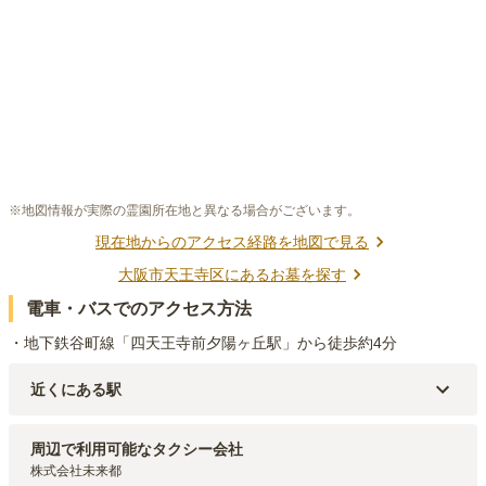
※地図情報が実際の霊園所在地と異なる場合がございます。
現在地からのアクセス経路を地図で見る
大阪市天王寺区
にあるお墓を探す
電車・バスでのアクセス方法
・地下鉄谷町線「四天王寺前夕陽ヶ丘駅」から徒歩約4分
近くにある駅
大阪メトロ谷町線
四天王寺前夕陽ヶ丘
駅（
314m
）
大阪メトロ堺筋線・阪堺電軌阪堺線
恵美須町
駅（
933m
）
周辺で利用可能なタクシー会社
大阪メトロ谷町線・大阪メトロ千日前線
谷町九丁目
駅（
1.2km
）
株式会社未来都

南海本線・南海高野線
難波
駅（
1.3km
）