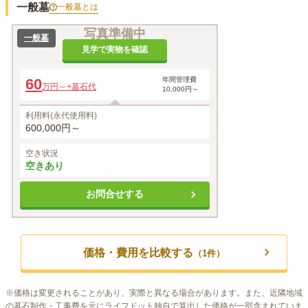
一般墓
一般墓
とは
写真準備中
一般墓
見学で実物を確認
60
年間管理費
万円～
+墓石代
10,000円～
利用料(永代使用料)
600,000円～
空き状況
空きあり
お問合せする
価格・費用を比較する
（
1
件）
※
価格は変更されることがあり、実際と異なる場合があります。また、近隣地域
の墓石制作・工事費を元にライフドット独自で算出した価格が一部含まれていま