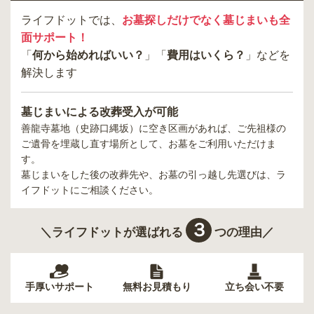
ライフドットでは、
お墓探しだけでなく墓じまいも全
面サポート！
「
何から始めればいい？
」「
費用はいくら？
」などを
解決します
墓じまいによる改葬受入が可能
善龍寺墓地（史跡口縄坂）
に空き区画があれば、ご先祖様の
ご遺骨を埋蔵し直す場所として、お墓をご利用いただけま
す。
墓じまいをした後の改葬先や、お墓の引っ越し先選びは、ラ
イフドットにご相談ください。
３
＼ライフドットが選ばれる
つの理由／
手厚いサポート
無料お見積もり
立ち会い不要