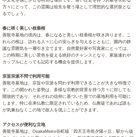
や文化を感じさせる特別な場所です。長い歴史を持つお墓を求める
方々にとって、この霊園は祖先を敬う場として理想的な選択肢とな
るでしょう。
春に咲く美しい枝垂桜
善龍寺墓地の境内は、春になると美しい枝垂桜が咲き誇ります。こ
れらの桜は、訪れる人々に心の安らぎを与えるとともに、園内の静
謐な雰囲気を一層引き立てます。自然愛好家や写真家にとっては、
この時期に美しい景色を捉える絶好のチャンスとなり、家族連れや
カップルにとっても記応する機会を提供します。
宗旨宗派不問で利用可能
善龍寺墓地は、宗旨や宗派を問わず利用できることが大きな特徴で
す。この開かれた姿勢は、多様な宗教的背景を持つ方々に対しても
開放的であり、それぞれの信仰に基づいた形での墓地利用を可能に
します。特に在来仏教に限定されているため、仏教徒であれば誰も
が気兼ねなくこの地で故人を偲ぶことができます。
アクセスが便利な立地
善龍寺墓地は、OsakaMetro谷町線「四天王寺前夕陽ヶ丘」駅から徒