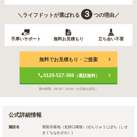
３
＼ライフドットが選ばれる
つの理由／
手厚いサポート
無料お見積もり
立ち会い不要
無料でお見積もり・ご提案
0120-527-369
（通話無料）
受付時間：
09:30～18:00
（土日祝も対応）
公式詳細情報
施設名
善龍寺墓地（史跡口縄坂）(ぜんりゅうじぼち（しせ
きくちなわざか）)