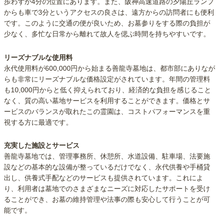
歩わずか4分の位置にあります。また、阪神高速道路の夕陽丘ランプ
からも車で3分というアクセスの良さは、遠方からの訪問者にも便利
です。このように交通の便が良いため、お墓参りをする際の負担が
少なく、多忙な日常から離れて故人を偲ぶ時間を持ちやすいです。
リーズナブルな使用料
永代使用料が600,000円から始まる善龍寺墓地は、都市部にありなが
らも非常にリーズナブルな価格設定がされています。年間の管理料
も10,000円からと低く抑えられており、経済的な負担を感じること
なく、質の高い墓地サービスを利用することができます。価格とサ
ービスのバランスが取れたこの霊園は、コストパフォーマンスを重
視する方に最適です。
充実した施設とサービス
善龍寺墓地では、管理事務所、休憩所、水道設備、駐車場、法要施
設などの基本的な設備が整っているだけでなく、永代供養や手桶貸
出し、供養式手配などのサービスも提供されています。これによ
り、利用者は墓地でのさまざまなニーズに対応したサポートを受け
ることができ、お墓の維持管理や法事の際も安心して行うことが可
能です。