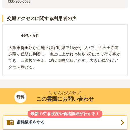
066-906-0088
近鉄難波線
近鉄日本橋
駅（
1.4km
）
交通アクセスに関する利用者の声
40代
・
女性
大阪東梅田駅から地下鉄谷町線で15分くらいで、四天王寺前
夕陽ヶ丘駅に到着し、地上に上がれば徒歩5分ほどで行く事が
でき、口縄坂で有名。坂は道幅が狭いため、大きい車ではア
クセス難だと。
＼ かんたん1分 ／
無料
この霊園にお問い合わせ
最新の空き状況や価格詳細がわかる！
資料請求をする