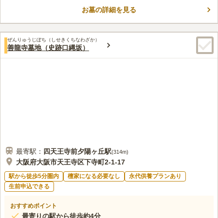
13番札所です。山門をくぐるとすぐ左に釈迦牟尼佛立像がありま
す。最勝寺の本堂には最勝観音菩薩立像が安置されています。一
お墓の詳細を見る
口コミ評価
般区画の他に永代供養もあります。永代供養はお墓の管理に不安
5.0
みんなの評価
口コミ
1
件
な方におすすめです。管理棟のすぐそばには駐車スペースがあり
墓地の周辺には、はなやがなく、事前にお花を購入するか、上本
80代
男性
ます。移動する手間がなくすぐにお墓参りができる環境です。
ぜんりゅうじぼち（しせきくちなわざか）
町の近鉄百貨店にて購入することとしている。
善龍寺墓地（史跡口縄坂）
口コミの続きを読む
最寄駅：
四天王寺前夕陽ヶ丘
駅
(
314m
)
大阪府大阪市天王寺区下寺町2-1-17
駅から徒歩5分圏内
檀家になる必要なし
永代供養プランあり
生前申込できる
おすすめポイント
最寄りの駅から徒歩約4分