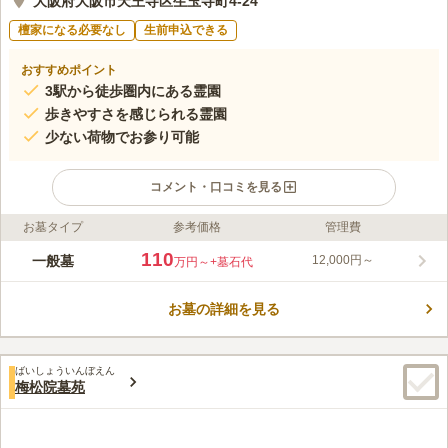
大阪府大阪市天王寺区生玉寺町4-24
檀家になる必要なし
生前申込できる
おすすめポイント
3駅から徒歩圏内にある霊園
歩きやすさを感じられる霊園
少ない荷物でお参り可能
コメント・口コミを見る
お墓タイプ
参考価格
管理費
ライフドット編集部のコメント
大きな屋敷のような外観が目を引く寺院墓苑です。門をくぐり、
110
一般墓
12,000円～
万円～
+墓石代
墓域に行く前の参道には、心と身体に優しい豊かな緑が立ち並
び、来苑者を歓迎してくれているかのようです。 大阪市の中央
お墓の詳細を見る
に位置する宝国寺は、寺院が多いと言われる天王寺区の中にあり
コメントの続きを読む
ながらも落ち着いた空間となっています。黄昏時の夕日と宝国寺
の景色は驚くほど綺麗です。区画は一般区画です。日蓮宗以外の
口コミ評価
在来仏教であれば宗教は不問なので、誰でもお墓を申し込むこと
ばいしょういんぼえん
4.0
みんなの評価
口コミ
1
件
梅松院墓苑
が可能です。お墓は和型・洋型があり自分の好きな形のお墓を選
駅から近く、駅にはデパートや飲食店がたくさんあり、待ち合わ
40代
女性
ぶことができます。
せには問題無い。法事やお彼岸には会食できる。
口コミの続きを読む