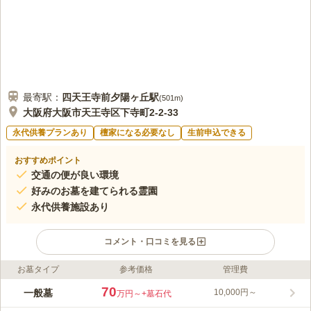
最寄駅：
四天王寺前夕陽ヶ丘
駅
(
501m
)
大阪府大阪市天王寺区下寺町2-2-33
永代供養プランあり
檀家になる必要なし
生前申込できる
おすすめポイント
交通の便が良い環境
好みのお墓を建てられる霊園
永代供養施設あり
コメント・口コミを見る
お墓タイプ
参考価格
管理費
ライフドット編集部のコメント
広大な敷地を有している、ご利益がとてもありそうな名前が特徴
70
一般墓
10,000円～
万円～
+墓石代
の寺院霊苑です。谷町界隈にある霊園として、最大級の敷地面積