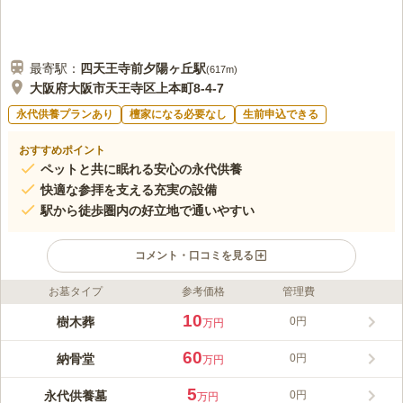
最寄駅：
四天王寺前夕陽ヶ丘
駅
(
617m
)
大阪府大阪市天王寺区上本町8-4-7
永代供養プランあり
檀家になる必要なし
生前申込できる
おすすめポイント
ペットと共に眠れる安心の永代供養
快適な参拝を支える充実の設備
駅から徒歩圏内の好立地で通いやすい
コメント・口コミを見る
お墓タイプ
参考価格
管理費
ライフドット編集部のコメント
宗派不問で年間費・管理費も不要な、新しい形の永代供養墓が完
10
樹木葬
0円
万円
成しました。ペット供養は7,000円、一般供養は5万円からと、ご
要望に合わせた選択が可能です。園内は完全バリアフリー設計で
60
納骨堂
0円
万円
トイレも各所に完備されており、車椅子の方も安心してお参りい
コメントの続きを読む
ただけます。四天王寺前夕陽ヶ丘駅から徒歩圏内とアクセスも良
5
永代供養墓
0円
万円
く、後継ぎに不安をお持ちの方でも、末永く安心して大切な方を