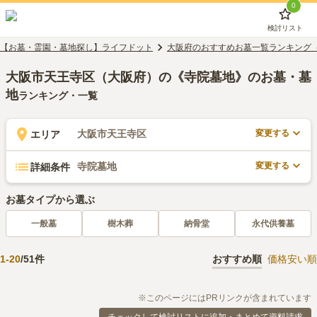
0
検討リスト
【お墓・霊園・墓地探し】ライフドット
大阪府のおすすめお墓一覧ランキング
大阪市天王寺区（大阪府）の《寺院墓地》のお墓・墓
地
ランキング・一覧
変更する
大阪市天王寺区
エリア
変更する
寺院墓地
詳細条件
お墓タイプから選ぶ
一般墓
樹木葬
納骨堂
永代供養墓
1
-
20
/
51
件
おすすめ順
価格安い順
※このページにはPRリンクが含まれています