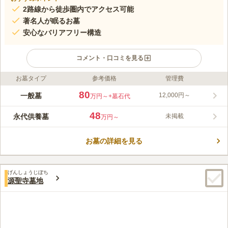
2路線から徒歩圏内でアクセス可能
著名人が眠るお墓
安心なバリアフリー構造
コメント・口コミを見る
お墓タイプ
参考価格
管理費
ライフドット編集部のコメント
黒光りした重厚感のある山門が特徴の寺院墓苑です。生國魂神社
80
一般墓
12,000円～
万円～
+墓石代
のほど近くで、天王寺区内でも非常に格式高い、由緒正しき立地
にあります。墓域はコンパクトながら、堂々と構えられていま
48
永代供養墓
未掲載
万円～
す。 日当たりの良い暖かな空間の寺院墓地です。日当たりが良
コメントの続きを読む
く明るい日差しが差し込みます。大阪新四十八願所阿弥陀巡礼の
第三十番の寺院でもあり、歴史を感じられる風格があります。お
お墓の詳細を見る
口コミ評価
墓は一般区画です。宗教は自由なので誰でも申し込むことができ
3.9
みんなの評価
口コミ
2
件
ます。水道設備を完備しています。お墓の掃除をする際に利用で
墓地の周辺には特になにもありません。、ろうそくや線香は自分
50代
男性
きるので便利です。
げんしょうじぼち
のいえで探してもっていきますｙ。花屋もなく自宅で用意してからいきま
源聖寺墓地
す。
口コミの続きを読む