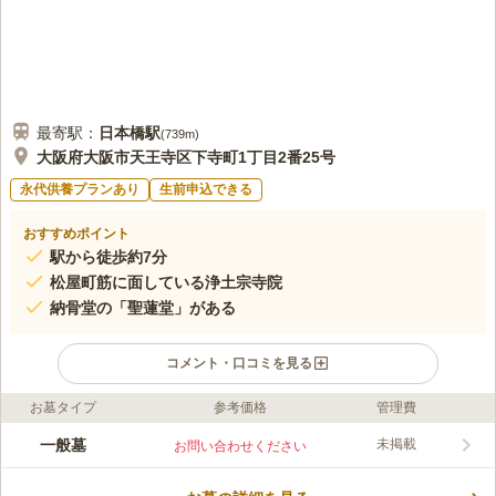
最寄駅：
日本橋
駅
(
739m
)
大阪府大阪市天王寺区下寺町1丁目2番25号
永代供養プランあり
生前申込できる
おすすめポイント
駅から徒歩約7分
松屋町筋に面している浄土宗寺院
納骨堂の「聖蓮堂」がある
コメント・口コミを見る
お墓タイプ
参考価格
管理費
ライフドット編集部のコメント
永代供養墓は、合祀で納骨される「通常納骨」、骨壷の状態で3
一般墓
未掲載
お問い合わせください
年保管した後に合祀される「個別納骨」から選べます。 円形の
聖蓮堂は夜間にライトアップされていて、幻想的な雰囲気が漂っ