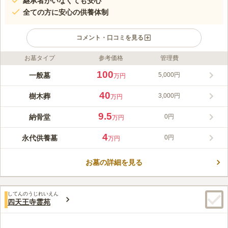
継承者がいなくても安心
全ての方に安心の供養体制
コメント・口コミを見る
お墓タイプ
参考価格
管理費
ライフドット編集部のコメント
令和2年12月に光聖寺本院に開設された、おひとり様向け納骨堂
100
一般墓
5,000円
万円
に続き、ご家族やペットと共に納骨できる「日想院納骨堂」が四
天王寺前夕陽ヶ丘駅前に誕生しました。仏壇型の納骨堂も新たに
40
樹木葬
3,000円
万円
増設され、より広く心やすらぐ空間をご提供しています。どの納
コメントの続きを読む
骨堂も宗旨宗派を問わず、年間管理費は不要です。継承者がいな
9.5
納骨堂
0円
万円
い方でも安心してご利用いただけるよう、光聖寺が責任をもって
口コミ評価
永代供養を行います。お参りは毎日可能で、カードキーによる入
4.9
みんなの評価
口コミ
3
件
4
永代供養墓
0円
万円
館システムにより防犯面も安心です。アクセス良好な都心の寺院
有名なお墓がある地域です。町全体が供養されている感じがしま
60代
女性
で、これからの時代に合った新しい納骨のかたちをご提案いたし
す。そのためか、歩いていると外国人観光客に出会うので、日本の文化に
ます。
お墓の詳細を見る
興味がある外国人が多いのかと思わせていただきます。
口コミの続きを読む
してんのうじれいえん
四天王寺霊苑