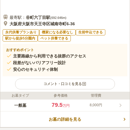
最寄駅：
谷町六丁目
駅
(
692.646m
)
大阪府大阪市天王寺区城南寺町6-36
永代供養プランあり
檀家になる必要なし
生前申込できる
駅から徒歩5分圏内
ペット供養できる
おすすめポイント
主要路線から利用できる抜群のアクセス
段差がないバリアフリー設計
安心のセキュリティ体制
コメント・口コミを見る
お墓タイプ
参考価格
管理費
ライフドット編集部のコメント
平成26年5月に開苑した比較的新しい寺院霊苑です。静かな文教
79.5
一般墓
8,000円
万円
地区にあり、落ち着いた雰囲気があります。交通至便な立地なの
で、気軽にお参りできます。 宗教不問で無宗教の方でもご利用
お墓の詳細を見る
いただけます。お寺への寄付なども不要です。 墓石は10年保証
コメントの続きを読む
付きで、永代供養制度もあります。後継ぎのないかたでも安心で