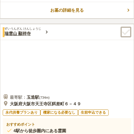
を建立して眠ることができます。 閑静な住宅街に位置している
お墓の詳細を見る
ため、穏やかな時間を故人と過ごせるのも嬉しいポイントです。
コメントの続きを読む
管理棟に法要施設・礼拝施設、そのうえ駐車場も完備しており休
憩所もあります。
口コミ評価
ずいうんざん けんしょうじ
4.4
みんなの評価
口コミ
1
件
瑞雲山 顯祥寺
食事処はそれなりにたくさんあり、花は霊園内でも買えるのでい
30代
女性
つもそこで買っているので花屋があるのかどうかはよくわからない。ろう
そくも同じで霊園内で購入している
口コミの続きを読む
最寄駅：
玉造
駅
(
734m
)
大阪府大阪市天王寺区餌差町６－４９
永代供養プランあり
檀家になる必要なし
生前申込できる
おすすめポイント
4駅から徒歩圏内にある霊園