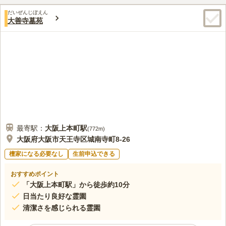
す。大切な家族であるペットと、一緒に眠ることも可能です。
口コミ評価
だいぜんじぼえん
3.8
みんなの評価
口コミ
2
件
大善寺墓苑
お花などは自宅の近くで購入し、バケツに水を張った状態でお墓
20代
女性
に御供物はいくめどをつけたときに好きだったものを購入して持ってい
く。食事処は少し車で走らせてよる
口コミの続きを読む
最寄駅：
大阪上本町
駅
(
772m
)
大阪府大阪市天王寺区城南寺町8-26
檀家になる必要なし
生前申込できる
おすすめポイント
「大阪上本町駅」から徒歩約10分
日当たり良好な霊園
清潔さを感じられる霊園