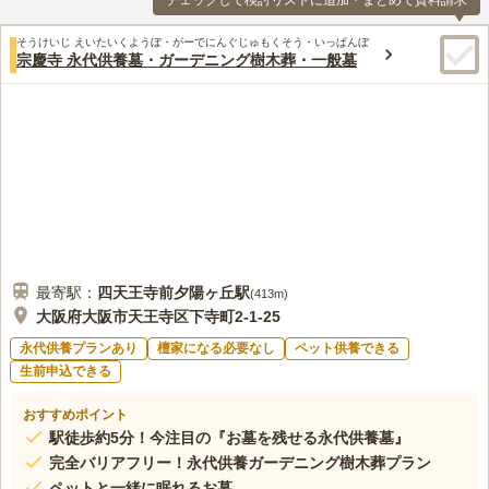
チェックして検討リストに追加・まとめて資料請求
そうけいじ えいたいくようぼ・がーでにんぐじゅもくそう・いっぱんぼ
宗慶寺 永代供養墓・ガーデニング樹木葬・一般墓
最寄駅：
四天王寺前夕陽ヶ丘
駅
(
413m
)
大阪府大阪市天王寺区下寺町2-1-25
永代供養プランあり
檀家になる必要なし
ペット供養できる
生前申込できる
おすすめポイント
駅徒歩約5分！今注目の『お墓を残せる永代供養墓』
完全バリアフリー！永代供養ガーデニング樹木葬プラン
ペットと一緒に眠れるお墓