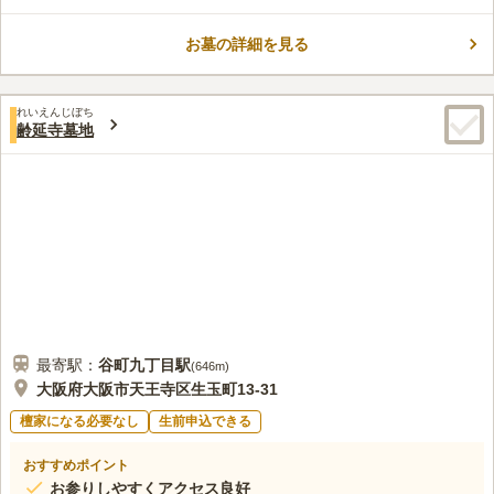
口コミ評価
供養していただける環境が整っています。
この霊園はまだ誰からも評価されていません。
お墓の詳細を見る
れいえんじぼち
齢延寺墓地
最寄駅：
谷町九丁目
駅
(
646m
)
大阪府大阪市天王寺区生玉町13-31
檀家になる必要なし
生前申込できる
おすすめポイント
お参りしやすくアクセス良好