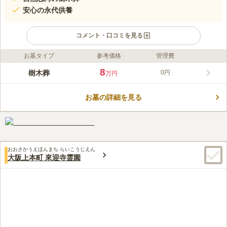
安心の永代供養
コメント・口コミを見る
お墓タイプ
参考価格
管理費
ライフドット編集部のコメント
大阪市天王寺区に位置する歴史ある禅寺「齢延寺」が提供する樹
8
樹木葬
0円
万円
木葬は、永代供養付きで安心です。椿をシンボルにした本堂西側
の樹木葬は、価格もお手頃で、日当たり良好な環境です。一方、
お墓の詳細を見る
本堂前のプレミア樹木葬はしだれ桜をシンボルとし、格式と自然
コメントの続きを読む
美を兼ね備えています。個別安置プランは合祀なしで、安心して
大切な方を供養できます。アクセスも良好で、静かで緑豊かな環
口コミ評価
境はお墓参りにも適しています。
この霊園はまだ誰からも評価されていません。
おおさかうえほんまち らいこうじえん
大阪上本町 來迎寺霊園