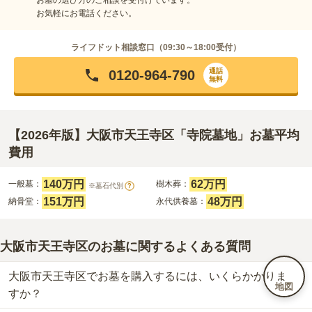
お気軽にお電話ください。
ライフドット相談窓口（
09:30～18:00
受付）
通話
0120-964-790
無料
【2026年版】大阪市天王寺区「寺院墓地」お墓平均
費用
140万円
62万円
一般墓：
樹木葬：
※墓石代別
?
151万円
48万円
納骨堂：
永代供養墓：
大阪市天王寺区のお墓に関するよくある質問
大阪市天王寺区でお墓を購入するには、いくらかかりま
地図
すか？