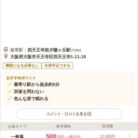
最寄駅：
四天王寺前夕陽ヶ丘
駅
(
718m
)
大阪府大阪市天王寺区四天王寺1-11-18
檀家になる必要なし
生前申込できる
おすすめポイント
最寄り駅から徒歩約5分
宗派を問わない
色んな形で眠れる
コメント・口コミを見る
お墓タイプ
参考価格
管理費
ライフドット編集部のコメント
聖徳太子によって593年に建立された四天王寺の霊苑です。 古く
500
一般墓
12,000円
万円～
+墓石代