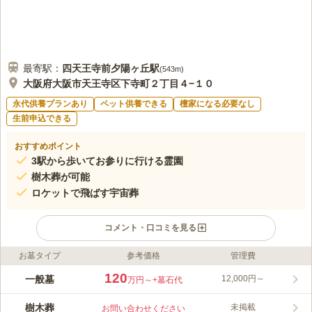
最寄駅：
四天王寺前夕陽ヶ丘
駅
(
543m
)
大阪府大阪市天王寺区下寺町２丁目４−１０
永代供養プランあり
ペット供養できる
檀家になる必要なし
生前申込できる
おすすめポイント
3駅から歩いてお参りに行ける霊園
樹木葬が可能
ロケットで飛ばす宇宙葬
コメント・口コミを見る
お墓タイプ
参考価格
管理費
ライフドット編集部のコメント
親しみやすいデザインの引き戸を抜けると、穏やかに墓参できる
120
一般墓
12,000円～
万円～
+墓石代
空間が広がっています。苑内には、金龍・銀龍と呼ばれる、天王
寺七名水の1つである清水湧出湖があり、古くから茶人に愛され
樹木葬
未掲載
お問い合わせください