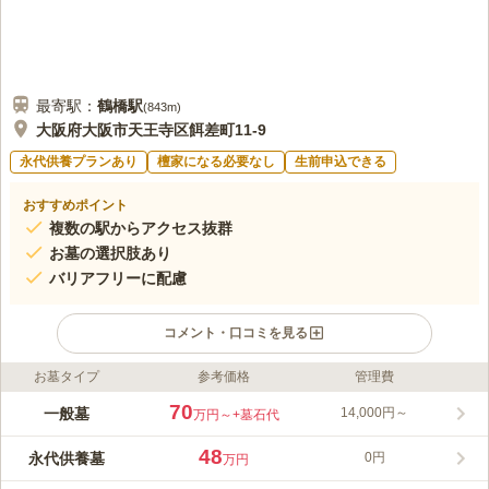
最寄駅：
鶴橋
駅
(
843m
)
大阪府大阪市天王寺区餌差町11-9
永代供養プランあり
檀家になる必要なし
生前申込できる
おすすめポイント
複数の駅からアクセス抜群
お墓の選択肢あり
バリアフリーに配慮
コメント・口コミを見る
お墓タイプ
参考価格
管理費
ライフドット編集部のコメント
地元の方の支持が多い、隠れ家のような存在の寺院霊苑です。快
70
一般墓
14,000円～
万円～
+墓石代
晴時には、美しく澄んだ空の青と、歴史が濃く残っている外観が
絶妙なハーモニーを奏でます。 1619年に開基された最勝寺が管
48
永代供養墓
0円
万円
理している霊園です。最勝寺は大阪新四十八願所 阿弥陀巡礼 第
コメントの続きを読む