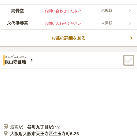
てきました。 長い歴史をもった落ち着いた雰囲気の寺が管理す
コメントの続きを読む
る霊園です。寺の境内には茶の湯として重宝されて天王寺七名水
納骨堂
未掲載
お問い合わせください
のひとつにも数えられた「金龍清水」が湧き出ています。区画は
口コミ評価
一般墓所です。永代供養墓や納骨堂があり、後継ぎのいない方や
4.0
みんなの評価
口コミ
1
件
永代供養墓
未掲載
お問い合わせください
家族に負担をかけたくない方におすすめです。ペットと一緒に入
お墓の近くに花屋があり、ろうそくやお供えものについては近く
20代
男性
れる区画があります。大事なペットと一緒に眠りたいと考えてい
にホームセンターがあるため、いつもそこを利用しています。
る方は一度足を運んでみてはいかがでしょうか。
お墓の詳細を見る
口コミの続きを読む
ぎんざんじぼち
銀山寺墓地
最寄駅：
谷町九丁目
駅
(
772m
)
大阪府大阪市天王寺区生玉寺町6-26