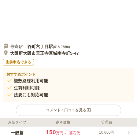
最寄駅：
谷町六丁目
駅
(
618.278m
)
大阪府大阪市天王寺区城南寺町5-47
生前申込できる
おすすめポイント
複数路線利用可能
生前利用可能
法要にも対応可能
コメント・口コミを見る
お墓タイプ
参考価格
管理費
ライフドット編集部のコメント
大阪市天王寺区にある梅松院墓苑は、臨済宗の方が眠ることがで
150
一般墓
10,000円
万円～
+墓石代
きる寺院墓地です。 生前建墓が可能なので、ご自分の望むお墓