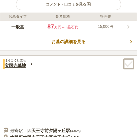
コメント・口コミを見る
お墓タイプ
参考価格
管理費
ライフドット編集部のコメント
苑内一面に敷き詰められた美しい砂利が特徴的な、寺院霊苑で
87
一般墓
15,000円
万円～
+墓石代
す。日当たりでより一層映える、白を基調とした苑内は、何とも
言えない心地よさを有しています。 清潔感のある綺麗な寺院墓
お墓の詳細を見る
地です。住宅街にあり落ち着いてお参りすることができます。霊
コメントの続きを読む
園を管理する寺の本尊は、鎌倉時代の仏師で運慶の長男である湛
慶の作であると伝えられています。区画は一般墓地です。宗教は
口コミ評価
浄土宗ですが、在来仏教の方に限り宗派不問でお墓を申し込むこ
ほうこくじぼち
4.0
みんなの評価
口コミ
1
件
宝国寺墓地
とができます。墓域にあるお墓は大きさが統一されていて洗練さ
花屋は霊園のある場所から歩いて5分のところにあり花以外も大
40代
男性
れたイメージです。
抵のものはそこの店で手に入る。食べ物屋さんはあまり近くにはないと思
います。
口コミの続きを読む
最寄駅：
四天王寺前夕陽ヶ丘
駅
(
436m
)