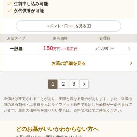
生前申し込み可能
永代供養が可能
コメント・口コミを見る
お墓タイプ
参考価格
管理費
ライフドット編集部のコメント
豊かにあしらわれた緑に迎え入れられる、懐の深さを感じる霊苑
150
一般墓
24,000円～
万円～
+墓石代
です。古来建築の良さと、現代建築の洗練されたフォルムが融合
された、独自の雰囲気を作り出しています。 瑞雲山顯祥寺のあ
お墓の詳細を見る
る大阪府天王寺は寺院密集地として有名です。周囲には寺院が点
コメントの続きを読む
在しているので穏やかな空気が流れています。学校や公園もあり
日中は賑やかな雰囲気があります。寺院は浄土宗ですが、在来仏
口コミ評価
教の方であれば誰でもお墓を申し込むことができます。施設に横
この霊園はまだ誰からも評価されていません。
1
2
3
づけできる駐車場が設置されています。駐車場からの移動距離が
少なく、すぐにお参りができて便利です。
価格は変更されることがあり、実際と異なる場合があります。また、近隣地
域の墓石制作・工事費を元にライフドット独自で算出した価格が一部含まれて
います。最新の価格等を知りたい場合は、資料請求にてご確認ください。
どのお墓がいいかわからない方へ
お墓の選び方のご相談を受付けています。