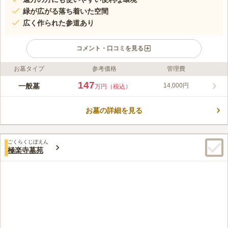
緑が広がる落ち着いた空間
広く作られた参道あり
コメント・口コミを見る
お墓タイプ
参考価格
管理費
ライフドット編集部のコメント
すっきりとした山門を抜けると、周りや足元にも緑をあしらった
147
一般墓
14,000円
万円（税込）
苑内が迎えてくれる寺院墓苑です。閑静な雰囲気ながら、穏やか
に注ぐ木漏れ日は心を明るい気分にもさせてくれます。 自然に
お墓の詳細を見る
囲まれた穏やかな環境にある霊園です。緑を多く感じられるので
コメントの続きを読む
快適にお参りができます。園内は日当たりが良く明るい日差しが
差し込む印象です。浄春寺夕陽苑の周りは歴史の散歩道として知
口コミ評価
られています。数多くの先人が訪れ愛した場所として語り継がれ
ごくらくじぼえん
4.2
みんなの評価
口コミ
4
件
極楽寺墓苑
ており歴史を感じられるでしょう。在来仏教の方なら誰でも申し
お墓にもお花やろうそくがありますが・・季節の花や家に咲く主
70代
女性
込むことが可能です。
人の好きだった花を下げていきます。お墓はいつもきれいに清掃していて
とても気持ちよく参れます．．．
口コミの続きを読む