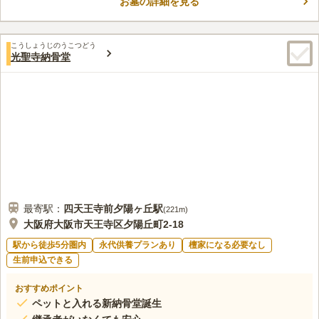
お墓の詳細を見る
ています。 130のロッカーがある堂内は、冷暖房完備で快適にお
コメントの続きを読む
参りできるのも嬉しいポイントです。 寺院内は救世観音菩薩な
ど多くの仏像が祀られているので、散策してみるのもおすすめで
口コミ評価
す。
こうしょうじのうこつどう
3.5
みんなの評価
口コミ
3
件
光聖寺納骨堂
近くには、お花やろうそくを買う専門店はなく、ディスカウント
50代
男性
ショップなどで調達します。食事も近くにはなく、お寺さんなどで仕出し
をお願いすることが多いです。
口コミの続きを読む
最寄駅：
四天王寺前夕陽ヶ丘
駅
(
221m
)
大阪府大阪市天王寺区夕陽丘町2-18
駅から徒歩5分圏内
永代供養プランあり
檀家になる必要なし
生前申込できる
おすすめポイント
ペットと入れる新納骨堂誕生