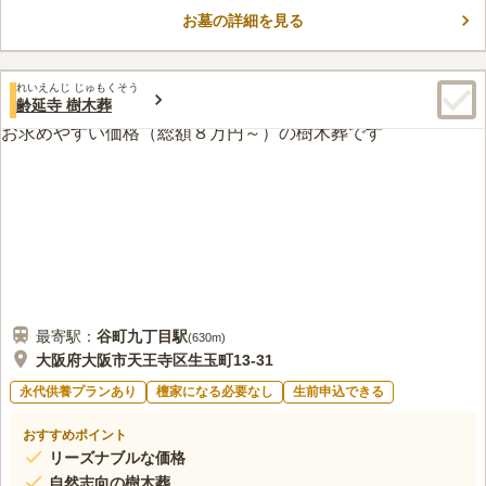
の境内にあるもみじの落ち葉にはご利益があると言われていま
お墓の詳細を見る
口コミ評価
す。在来仏教の方なら誰でも申し込み可能です。参道は約1ｍ程
4.3
みんなの評価
口コミ
4
件
度の幅があります。隣の方を気にすることなくゆったりとお参り
最寄り駅に法事などで使える食事どころがあるので利用できま
40代
男性
ができます。
れいえんじ じゅもくそう
す。申し込みをすれば、お寺で仕出し弁当の食事をすることも可能です。
齢延寺 樹木葬
お寺の回りは閑静な住宅街で静かですし、秋にはお寺の紅葉がとても綺麗
に色づく雰囲気のよい場所です。
口コミの続きを読む
最寄駅：
谷町九丁目
駅
(
630m
)
大阪府大阪市天王寺区生玉町13-31
永代供養プランあり
檀家になる必要なし
生前申込できる
おすすめポイント
リーズナブルな価格
自然志向の樹木葬