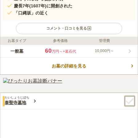
慶長7年(1607年)に開創された
「口縄坂」の近く
コメント・口コミを見る
お墓タイプ
参考価格
管理費
ライフドット編集部のコメント
善龍寺の境内は、緑や花などの自然が豊かな空間です。 住職の
60
一般墓
10,000円～
万円～
+墓石代
「訪れる人の心に潤いを与えたい」という思いが込められていま
す。 特に枝垂桜が咲き誇る様子は見る人の心を魅了し、写生や
お墓の詳細を見る
撮影に訪れる人がいるほどです。 在来仏教であれば宗教を問わ
コメントの続きを読む
ず、幅広い方が眠れる開かれたお寺です。 1区画60万円～で利用
でき、手厚く供養してくれます。
口コミ評価
4.5
みんなの評価
口コミ
1
件
お墓近くには、スーパーマーケットのライフがあり、御線香など
40代
女性
たいしょうじぼち
忘れても買い物をすることも可能。駐車場場は500円以上お買い上げで90
泰聖寺墓地
分無料なので、お墓参りくらいは時間内で戻れる
口コミの続きを読む