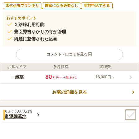
永代供養プランあり
檀家になる必要なし
生前申込できる
おすすめポイント
２路線利用可能
豊臣秀吉ゆかりの寺が管理
綺麗に整備された区画
コメント・口コミを見る
お墓タイプ
参考価格
管理費
ライフドット編集部のコメント
緑と花が咲き乱れた美しい境内の銀山寺墓地は、長い歴史のあり
80
一般墓
16,000円～
万円～
+墓石代
ながら、どの場所も清潔感がある寺院墓苑です。 季節によって
様々な花々が色づき、梅や桜、薔薇や金木犀など、四季折々の
お墓の詳細を見る
花々を眺めながら、参拝することができます。 お墓は和型のみ
コメントの続きを読む
で美しい統一感があります。在来の仏教の方であれば宗教不問で
す。 永代供養施設があり、後継ぎのいない方やお墓の管理に不
口コミ評価
安がある方にも安心です。 また、園内に法要施設もあります。
りょううんいんぼち
3.8
みんなの評価
口コミ
2
件
良運院墓地
お参りと一緒に法要などを済ませたい方におすすめです。
花屋は北側に1件ある。食事処は、大通りに出れば数件あり、タ
50代
女性
クシーの運転手の人も良く利用している店のあるので、味は良い。
口コミの続きを読む