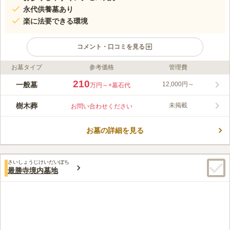
永代供養墓あり
楽に法要できる環境
コメント・口コミを見る
お墓タイプ
参考価格
管理費
ライフドット編集部のコメント
煌びやかな山門、高低差のある立地が特徴の霊苑です。趣のある
210
一般墓
12,000円～
万円～
+墓石代
境内は、桜や楠、紅葉と多くの季節の木々に恵まれている、市の
中心付近とは思えない環境です。 大樹古墓の多い風格が感じら
樹木葬
未掲載
お問い合わせください
れる歴史深い墓地です。桜や楠の大樹がとても綺麗で、江戸時代
コメントの続きを読む
には「齢延彼岸桜」と呼ばれ名所として有名でした。免震工事が
されているので万が一の時にも安心です。管理事務所、休憩室、
お墓の詳細を見る
口コミ評価
法要施設、水道施設があり、設備が充実しています。僧侶の紹介
3.9
みんなの評価
口コミ
3
件
や供養式の手配、お墓掃除手配をしてもらえるので、お墓参りの
周辺には百貨店や飲食店もあるのでお墓参りのあとは食事をして
30代
女性
煩わしさがありません。
さいしょうじけいだいぼち
帰るのもいいと思います。あべのハルカスも近いのでショッピングしても
最勝寺境内墓地
楽しみのひとつだと思います。
口コミの続きを読む