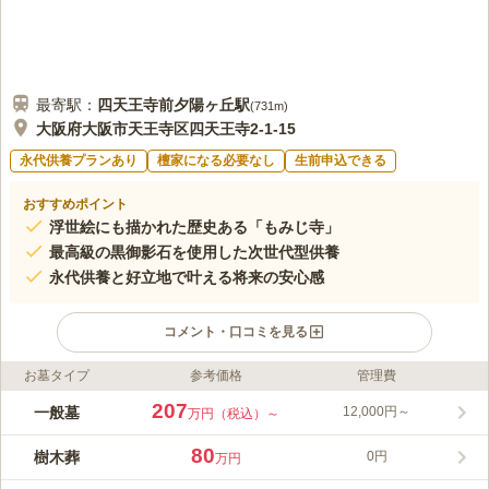
最寄駅：
四天王寺前夕陽ヶ丘
駅
(
731m
)
大阪府大阪市天王寺区四天王寺2-1-15
永代供養プランあり
檀家になる必要なし
生前申込できる
おすすめポイント
浮世絵にも描かれた歴史ある「もみじ寺」
最高級の黒御影石を使用した次世代型供養
永代供養と好立地で叶える将来の安心感
コメント・口コミを見る
お墓タイプ
参考価格
管理費
ライフドット編集部のコメント
開放感のある、近強い山門が迎えてくれる、都市型の寺院墓苑で
207
一般墓
12,000円～
万円（税込）～
す。壽法寺は通称「もみぢ寺」とも呼ばれていて、境内に落ちて
いる落ち葉はご利益があるとされています。 穏やかな雰囲気の
80
樹木葬
0円
万円
寺院墓地です。秋には美しい紅葉を見られます。霊園を管理する
コメントの続きを読む
壽法寺は地元の方々には「もみじ寺」として有名でです。壽法寺