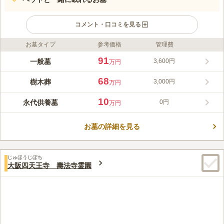
コメント・口コミを見る
お墓タイプ
参考価格
管理費
ライフドット編集部のコメント
宗慶寺墓地は、「四天王寺前夕陽ケ丘駅」から徒歩約5分のアク
91
一般墓
3,600円
万円
セスの良い立地にあります。完全安心プラン、合祀付きプラン、
ガーデニング樹木葬プランの多様な永代供養プランが提供されて
68
樹木葬
3,000円
万円
います。全プランにおいて、管理費不要や耐震施工、ペットと一
コメントの続きを読む
緒に納骨可能であることが特徴です。また、宗旨・宗派を問わず
10
永代供養墓
0円
万円
利用できることから、継承者が不要で安心して利用することがで
口コミ評価
きます。
この霊園はまだ誰からも評価されていません。
お墓の詳細を見る
じゅほうじぼち
大阪四天王寺 壽法寺霊園