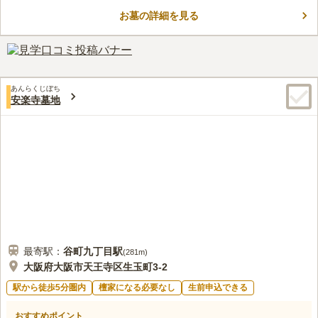
を誇っており、ゆったりとした時間が流れています。 1615年に
お墓の詳細を見る
良運上人により開山された由緒ある寺院が管理している霊園で
コメントの続きを読む
す。大阪市内にありながらも落ち着いた場所にあるので、穏やか
な気持ちでお参りができます。入口には約4ｍの日限地蔵が祀ら
口コミ評価
れています。お参りする方を温かく見守ってくれます。区画は一
5.0
みんなの評価
口コミ
1
件
般区画です。水子供養施設や納骨施設も設置されています。園内
最寄り駅のすぐそばに花屋があるのでそこである程度は揃いま
40代
男性
は管理や清掃が行き届いた印象です。いつでも清々しい気持ちで
あんらくじぼち
す。食事に於いても、駅のそばに食事処があるので数人位なら食事ができ
お参りができるでしょう。
安楽寺墓地
ます。
口コミの続きを読む
最寄駅：
谷町九丁目
駅
(
281m
)
大阪府大阪市天王寺区生玉町3-2
駅から徒歩5分圏内
檀家になる必要なし
生前申込できる
おすすめポイント