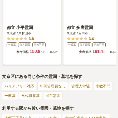
都立 小平霊園
都立 多磨霊園
東京都
/
東村山市
東京都
/
府中市
3.8
3.6
一般墓
公営霊園
宗教不問
一般墓
公営霊園
宗教不問
150.8
161.4
参考価格:
参考価格:
万円～
+墓石代
万円
+墓石代
文京区
にある同じ条件の霊園・墓地を探す
バリアフリー対応
年間管理費なし
管理人常駐
宗教不問
一般墓
永代供養墓
民営霊園
利用する駅から近い霊園・墓地を探す