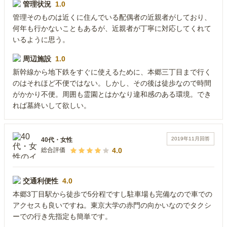
管理状況
1.0
管理そのものは近くに住んでいる配偶者の近親者がしており、
何年も行かないこともあるが、近親者が丁寧に対応してくれて
いるように思う。
周辺施設
1.0
新幹線から地下鉄をすぐに使えるために、本郷三丁目まで行く
のはそれほど不便ではない。しかし、その後は徒歩なので時間
がかかり不便。周囲も霊園とはかなり違和感のある環境。でき
れば墓終いして欲しい。
2019年11月
回答
40代
・
女性
4.0
総合評価
交通利便性
4.0
本郷3丁目駅から徒歩で5分程ですし駐車場も完備なので車での
アクセスも良いですね。東京大学の赤門の向かいなのでタクシ
ーでの行き先指定も簡単です。