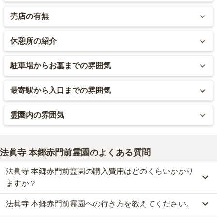
バリアフリー対応しており、霊園内の道は舗装され平らになってい
売店の有無
看板、管理棟、園内のベンチ等、すべてのデザインにレトロ感があ
ます。
り、こだわりが感じられます。アクセスの良さの割に静かなのもポ
最寄駅から霊園に行く途中にコンビニがあり、ここで、線香、ロー
イントではないかと思います。
休憩所の紹介
また、管理事務所内もバリアフリー対応となっています。
ソク、マッチ、ライターを購入することができます。
管理棟内に休憩スペースがあります。冷暖房完備のため、天候が悪
霊園というよりは、ガーデニングの美しい庭園といったイメージで
駐車場からお墓までの雰囲気
また、途中に花屋もあります。
い時でも快適に休憩できます。
す。デザイン的なものだけでなく、バリアフリーにも気を配ってい
るのも好感が持てます。
霊園入口の前に駐車場があります。霊園の規模の割には大きめの駐
最寄駅から入口までの雰囲気
また、園内にもベンチがあり、疲れた時に小休憩できるように配慮
車場となっています。霊園から駐車場までの距離は近く、お参りし
されています。
やすいと思います。
東京大学のある「本郷三丁目」が最寄りということもあり、人通り
霊園内の雰囲気
も多くにぎやかです。学生街の雰囲気とオフィス街の雰囲気が共存
しており、飲食店も多くあります。
大正レトロな雰囲気漂う霊園です。コンセプトがはっきりしてお
り、霊園の看板のロゴや水汲み場のデザインなど、大正レトロに徹
法眞寺 本郷赤門前霊園
のよくある質問
有名な東京大学の赤門の向かいに霊園へつながる道がありますが、
底的にこだわった作りになっています。
霊園自体は街の喧騒を感じさせず静かで、入口付近から大正ロマン
法眞寺 本郷赤門前霊園の購入費用はどのくらいかかり
を感じさせる雰囲気となっています。
また、霊園内はヨーロッパの庭園のようなガーデニングがされてい
ますか？
ます。通路もレンガが敷き詰められていて、随所にこだわりが感じ
られます。
法眞寺 本郷赤門前霊園への行き方を教えてください。
法眞寺 本郷赤門前霊園では、一般墓が約283.3万円からお求めいた
だけます。