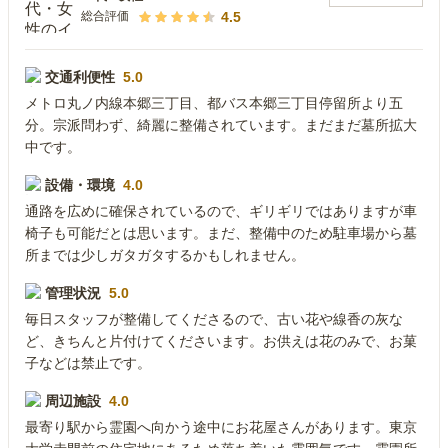
4.5
総合評価
交通利便性
5.0
メトロ丸ノ内線本郷三丁目、都バス本郷三丁目停留所より五
分。宗派問わず、綺麗に整備されています。まだまだ墓所拡大
中です。
設備・環境
4.0
通路を広めに確保されているので、ギリギリではありますが車
椅子も可能だとは思います。まだ、整備中のため駐車場から墓
所までは少しガタガタするかもしれません。
管理状況
5.0
毎日スタッフが整備してくださるので、古い花や線香の灰な
ど、きちんと片付けてくださいます。お供えは花のみで、お菓
子などは禁止です。
周辺施設
4.0
最寄り駅から霊園へ向かう途中にお花屋さんがあります。東京