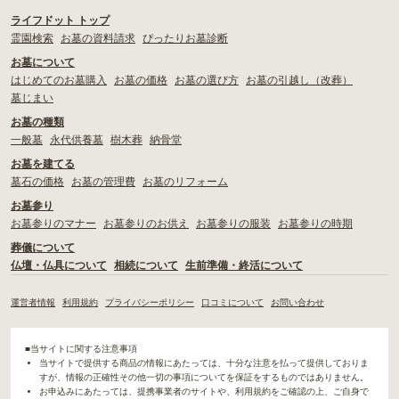
ライフドット トップ
霊園検索
お墓の資料請求
ぴったりお墓診断
お墓について
はじめてのお墓購入
お墓の価格
お墓の選び方
お墓の引越し（改葬）
墓じまい
お墓の種類
一般墓
永代供養墓
樹木葬
納骨堂
お墓を建てる
墓石の価格
お墓の管理費
お墓のリフォーム
お墓参り
お墓参りのマナー
お墓参りのお供え
お墓参りの服装
お墓参りの時期
葬儀について
仏壇・仏具について
相続について
生前準備・終活について
運営者情報
利用規約
プライバシーポリシー
口コミについて
お問い合わせ
■当サイトに関する注意事項
当サイトで提供する商品の情報にあたっては、十分な注意を払って提供しておりま
すが、情報の正確性その他一切の事項についてを保証をするものではありません。
お申込みにあたっては、提携事業者のサイトや、利用規約をご確認の上、ご自身で