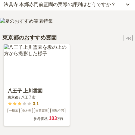
法眞寺 本郷赤門前霊園の実際の評判はどうですか？
公共交通機関の場合、東京メトロ丸ノ内線、都営大江戸線「本郷三
なお、法眞寺 本郷赤門前霊園がある東京都の相場は、一般墓が約
丁目駅」から徒歩約6分です。
167万円（墓石代別途）です。
当サイトに寄せられた総合評価は、3.4点です。
詳しいルートや地図は、本ページの「地図・交通アクセス」欄をご
お墓は、価格が高いものがよい、安いものが悪い、という訳ではあ
利用者様からは「最寄り駅から霊園へ向かう途中にお花屋さんがあ
確認ください。
りません。大切なのは、ご家族が心から納得し、安心してお参りで
ります。東京大学赤門前の住宅地にあるため落ち着いた雰囲気で
きる場所を選ぶことです。
東京都のおすすめ霊園
す。霊園所有の会館もあり、法要なども行えます。」といったお声
をいただいております。
八王子 上川霊園
東京都
/
八王子市
3.1
一般墓
樹木葬
民営霊園
宗教不問
103
参考価格:
万円～