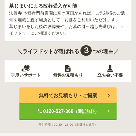
墓じまいによる改葬受入が可能
法眞寺 本郷赤門前霊園
に空き区画があれば、ご先祖様のご遺
骨を埋蔵し直す場所として、お墓をご利用いただけます。
墓じまいをした後の改葬先や、お墓の引っ越し先選びは、ラ
イフドットにご相談ください。
３
＼ライフドットが選ばれる
つの理由／
手厚いサポート
無料お見積もり
立ち会い不要
無料でお見積もり・ご提案
0120-527-369
（通話無料）
受付時間：
09:30～18:00
（土日祝も対応）