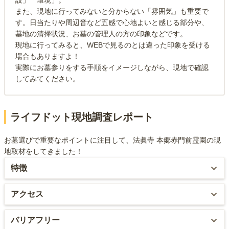
設」「環境」。
また、現地に行ってみないと分からない「雰囲気」も重要で
す。日当たりや周辺音など五感で心地よいと感じる部分や、
墓地の清掃状況、お墓の管理人の方の印象などです。
現地に行ってみると、WEBで見るのとは違った印象を受ける
場合もありますよ！
実際にお墓参りをする手順をイメージしながら、現地で確認
してみてください。
ライフドット現地調査レポート
お墓選びで重要なポイントに注目して、法眞寺 本郷赤門前霊園の現
地取材をしてきました！
特徴
樋口一葉ゆかりの地にある霊園です。複数路線使え、それぞれの駅
アクセス
からのアクセスも良く、行きやすいです。東京大学の赤門の向かい
側に位置しており、霊園の入口には大きな看板が出ているため、入
複数の駅を使うことができ、どちらからも徒歩6分で行けるため、非
バリアフリー
口が分かりやすいです。
常にアクセスが良く通いやすいと思います。