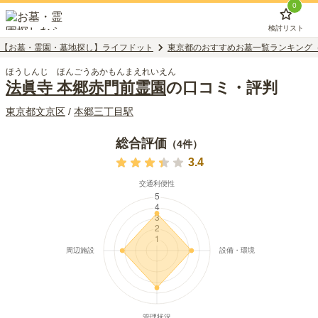
0
検討リスト
【お墓・霊園・墓地探し】ライフドット
東京都のおすすめお墓一覧ランキング
ほうしんじ ほんごうあかもんまえれいえん
法眞寺 本郷赤門前霊園
の口コミ・評判
東京都
文京区
/
本郷三丁目
駅
総合評価
（
4
件）
3.4