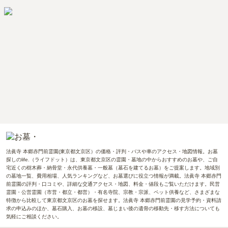
法眞寺 本郷赤門前霊園(東京都文京区）の価格・評判・バスや車のアクセス・地図情報。お墓
探しのlife.（ライフドット）は、東京都文京区の霊園・墓地の中からおすすめのお墓や、ご自
宅近くの樹木葬・納骨堂・永代供養墓・一般墓（墓石を建てるお墓）をご提案します。地域別
の墓地一覧、費用相場、人気ランキングなど、お墓選びに役立つ情報が満載。法眞寺 本郷赤門
前霊園の評判・口コミや、詳細な交通アクセス・地図、料金・値段もご覧いただけます。民営
霊園・公営霊園（市営・都立・都営）・有名寺院、宗教・宗派、ペット供養など、さまざまな
特徴から比較して東京都文京区のお墓を探せます。法眞寺 本郷赤門前霊園の見学予約・資料請
求の申込みのほか、墓石購入、お墓の移設、墓じまい後の遺骨の移動先・移す方法についても
気軽にご相談ください。