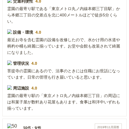
交通利便性
4.0
霊園の最寄り駅である「東京メトロ丸ノ内線本郷三丁目駅」か
ら本郷三丁目の交差点を北に400メートルほどで徒歩5分くら
い。
設備・環境
4.0
最近お寺を含む霊園の設備を改修したので、水かけ用の水道や
柄杓や桶も綺麗に揃っています。お堂や会館も改装されて綺麗
になりました。
管理状況
4.0
菩提寺の霊園にあるので、法事のときには住職にお世話になっ
ています。日常の管理も行き届いていると思います。
周辺施設
4.0
霊園の最寄り駅の「東京メトロ丸ノ内線本郷三丁目」の周辺に
は和菓子屋が数軒あり花屋もあります。食事は和洋中いずれも
揃っています。
2019年11月
回答
50代
・
女性