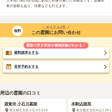
大学赤門前の住宅地にあるため落ち着いた雰囲気です。霊園所
有の会館もあり、法要なども行えます。
＼ かんたん1分 ／
無料
この霊園にお問い合わせ
最新の空き状況や価格詳細がわかる！
資料請求をする
見学予約をする
周辺の霊園の口コミ
源覚寺 小石川墓陵
本駒込陵苑
東京都文京区小石川2-23-8
東京都文京区向丘2-29-1