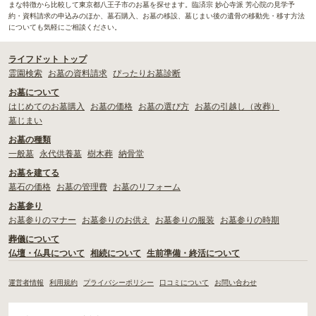
まな特徴から比較して東京都八王子市のお墓を探せます。臨済宗 妙心寺派 芳心院の見学予
約・資料請求の申込みのほか、墓石購入、お墓の移設、墓じまい後の遺骨の移動先・移す方法
についても気軽にご相談ください。
ライフドット トップ
霊園検索
お墓の資料請求
ぴったりお墓診断
お墓について
はじめてのお墓購入
お墓の価格
お墓の選び方
お墓の引越し（改葬）
墓じまい
お墓の種類
一般墓
永代供養墓
樹木葬
納骨堂
お墓を建てる
墓石の価格
お墓の管理費
お墓のリフォーム
お墓参り
お墓参りのマナー
お墓参りのお供え
お墓参りの服装
お墓参りの時期
葬儀について
仏壇・仏具について
相続について
生前準備・終活について
運営者情報
利用規約
プライバシーポリシー
口コミについて
お問い合わせ