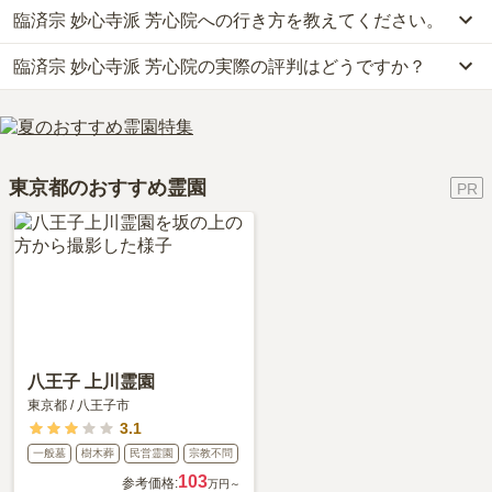
臨済宗 妙心寺派 芳心院への行き方を教えてください。
臨済宗 妙心寺派 芳心院では、一般墓が約108万円からお求めいただ
けます。
臨済宗 妙心寺派 芳心院の実際の評判はどうですか？
公共交通機関の場合、多摩モノレール「大塚・帝京大学駅」から徒
なお、臨済宗 妙心寺派 芳心院がある東京都の相場は、一般墓が約
歩約7分です。
168万円（墓石代別途）です。
臨済宗 妙心寺派 芳心院の口コミはまだ投稿されておりません。
詳しいルートや地図は、本ページの「地図・交通アクセス」欄をご
お墓は、価格が高いものがよい、安いものが悪い、という訳ではあ
口コミはあくまで一つの目安です。資料請求や現地見学を通して、
確認ください。
りません。大切なのは、ご家族が心から納得し、安心してお参りで
ご自身の目で雰囲気を確認してみることをおすすめします。
きる場所を選ぶことです。
東京都のおすすめ霊園
八王子 上川霊園
東京都
/
八王子市
3.1
一般墓
樹木葬
民営霊園
宗教不問
103
参考価格:
万円～