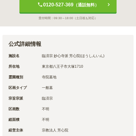
0120-527-369
（通話無料）
受付時間：
09:30～18:00
（土日祝も対応）
公式詳細情報
施設名
臨済宗 妙心寺派 芳心院(ほうしんいん)
所在地
東京都八王子市大塚1710
霊園種別
寺院墓地
区画タイプ
一般墓
宗旨宗派
臨済宗
区画数
不明
総面積
不明
経営主体
宗教法人 芳心院