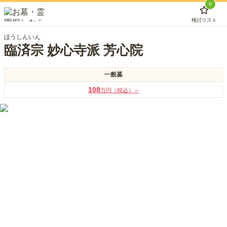
0
検討リスト
ほうしんいん
臨済宗 妙心寺派 芳心院
一般墓
108
万円（税込）～