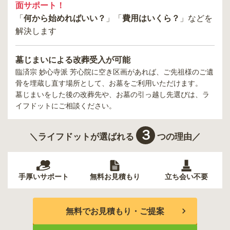
面サポート！
「
何から始めればいい？
」「
費用はいくら？
」などを
解決します
墓じまいによる改葬受入が可能
臨済宗 妙心寺派 芳心院
に空き区画があれば、ご先祖様のご遺
骨を埋蔵し直す場所として、お墓をご利用いただけます。
墓じまいをした後の改葬先や、お墓の引っ越し先選びは、ラ
イフドットにご相談ください。
３
＼ライフドットが選ばれる
つの理由／
手厚いサポート
無料お見積もり
立ち会い不要
無料でお見積もり・ご提案