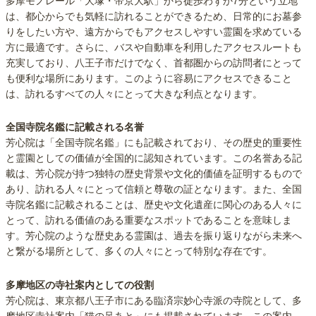
多摩モノレール「大塚・帝京大駅」から徒歩わずか7分という立地
は、都心からでも気軽に訪れることができるため、日常的にお墓参
りをしたい方や、遠方からでもアクセスしやすい霊園を求めている
方に最適です。さらに、バスや自動車を利用したアクセスルートも
充実しており、八王子市だけでなく、首都圏からの訪問者にとって
も便利な場所にあります。このように容易にアクセスできること
は、訪れるすべての人々にとって大きな利点となります。
全国寺院名鑑に記載される名誉
芳心院は「全国寺院名鑑」にも記載されており、その歴史的重要性
と霊園としての価値が全国的に認知されています。この名誉ある記
載は、芳心院が持つ独特の歴史背景や文化的価値を証明するもので
あり、訪れる人々にとって信頼と尊敬の証となります。また、全国
寺院名鑑に記載されることは、歴史や文化遺産に関心のある人々に
とって、訪れる価値のある重要なスポットであることを意味しま
す。芳心院のような歴史ある霊園は、過去を振り返りながら未来へ
と繋がる場所として、多くの人々にとって特別な存在です。
多摩地区の寺社案内としての役割
芳心院は、東京都八王子市にある臨済宗妙心寺派の寺院として、多