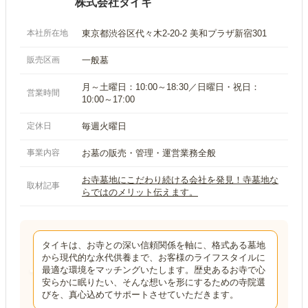
株式会社タイキ
本社所在地
東京都渋谷区代々木2-20-2 美和プラザ新宿301
販売区画
一般墓
月～土曜日：10:00～18:30／日曜日・祝日：
営業時間
10:00～17:00
定休日
毎週火曜日
事業内容
お墓の販売・管理・運営業務全般
お寺墓地にこだわり続ける会社を発見！寺墓地な
取材記事
らではのメリット伝えます。
タイキは、お寺との深い信頼関係を軸に、格式ある墓地
から現代的な永代供養まで、お客様のライフスタイルに
最適な環境をマッチングいたします。歴史あるお寺で心
安らかに眠りたい、そんな想いを形にするための寺院選
びを、真心込めてサポートさせていただきます。