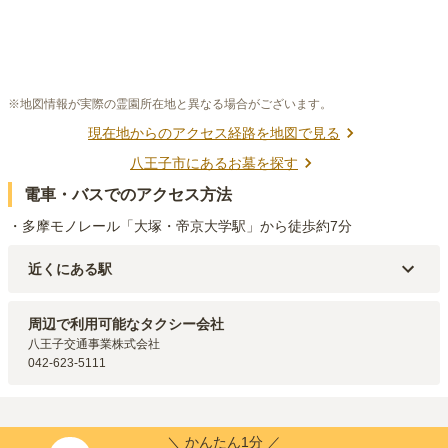
※地図情報が実際の霊園所在地と異なる場合がございます。
現在地からのアクセス経路を地図で見る
八王子市
にあるお墓を探す
電車・バスでのアクセス方法
・多摩モノレール「大塚・帝京大学駅」から徒歩約7分
近くにある駅
多摩モノレール
大塚・帝京大学
駅（
553m
）
多摩モノレール
松が谷
駅（
1.3km
）
周辺で利用可能なタクシー会社
多摩モノレール
中央大学・明星大学
駅（
1.5km
）
八王子交通事業株式会社

京王相模原線
京王堀之内
駅（
2km
）
042-623-5111
京王相模原線
京王多摩センター
駅（
2km
）
＼ かんたん1分 ／