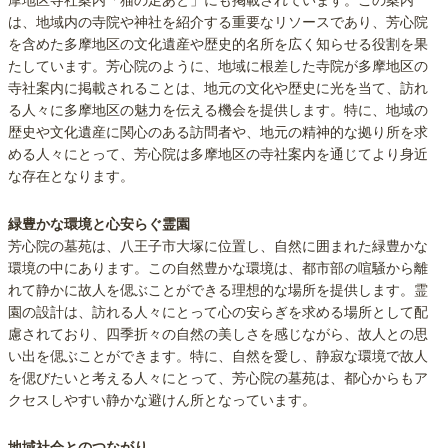
摩地区寺社案内「猫の足あと」にも掲載されています。この案内
は、地域内の寺院や神社を紹介する重要なリソースであり、芳心院
を含めた多摩地区の文化遺産や歴史的名所を広く知らせる役割を果
たしています。芳心院のように、地域に根差した寺院が多摩地区の
寺社案内に掲載されることは、地元の文化や歴史に光を当て、訪れ
る人々に多摩地区の魅力を伝える機会を提供します。特に、地域の
歴史や文化遺産に関心のある訪問者や、地元の精神的な拠り所を求
める人々にとって、芳心院は多摩地区の寺社案内を通じてより身近
な存在となります。
緑豊かな環境と心安らぐ霊園
芳心院の墓苑は、八王子市大塚に位置し、自然に囲まれた緑豊かな
環境の中にあります。この自然豊かな環境は、都市部の喧騒から離
れて静かに故人を偲ぶことができる理想的な場所を提供します。霊
園の設計は、訪れる人々にとって心の安らぎを求める場所として配
慮されており、四季折々の自然の美しさを感じながら、故人との思
い出を偲ぶことができます。特に、自然を愛し、静寂な環境で故人
を偲びたいと考える人々にとって、芳心院の墓苑は、都心からもア
クセスしやすい静かな避けん所となっています。
地域社会とのつながり