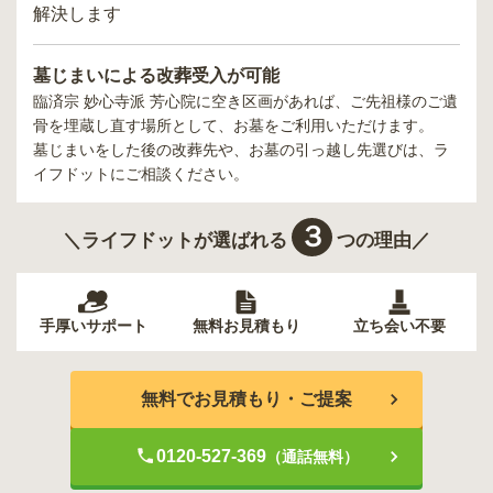
解決します
墓じまいによる改葬受入が可能
臨済宗 妙心寺派 芳心院
に空き区画があれば、ご先祖様のご遺
骨を埋蔵し直す場所として、お墓をご利用いただけます。
墓じまいをした後の改葬先や、お墓の引っ越し先選びは、ラ
イフドットにご相談ください。
３
＼ライフドットが選ばれる
つの理由／
手厚いサポート
無料お見積もり
立ち会い不要
無料でお見積もり・ご提案
0120-527-369
（通話無料）