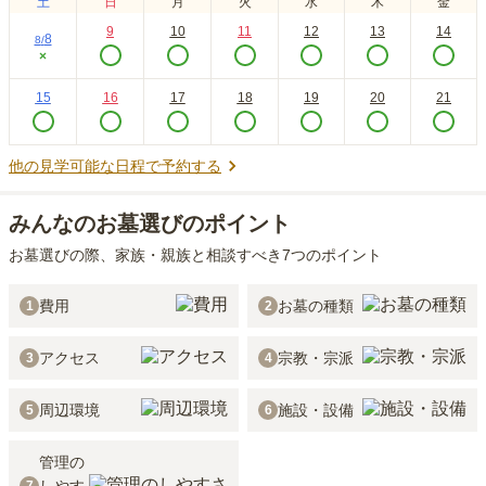
土
日
月
火
水
木
金
9
10
11
12
13
14
8
8
/
×
15
16
17
18
19
20
21
他の見学可能な日程で予約する
みんなのお墓選びのポイント
お墓選びの際、家族・親族と相談すべき7つのポイント
費用
お墓の種類
1
2
アクセス
宗教・宗派
3
4
周辺環境
施設・設備
5
6
管理の