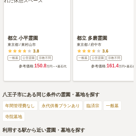
都立 小平霊園
都立 多磨霊園
東京都
/
東村山市
東京都
/
府中市
3.8
3.6
一般墓
公営霊園
宗教不問
一般墓
公営霊園
宗教不問
150.8
161.4
参考価格:
参考価格:
万円～
+墓石代
万円
+墓石代
八王子市
にある同じ条件の霊園・墓地を探す
年間管理費なし
永代供養プランあり
臨済宗
一般墓
寺院墓地
利用する駅から近い霊園・墓地を探す