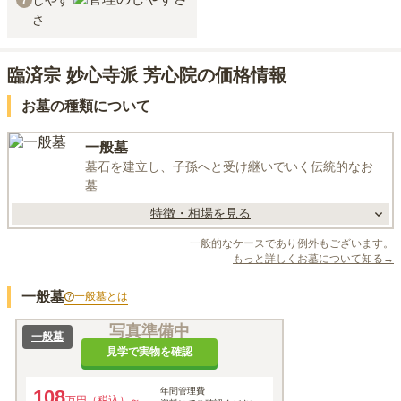
しやす
7
さ
臨済宗 妙心寺派 芳心院の価格情報
お墓の種類について
一般墓
墓石を建立し、子孫へと受け継いでいく伝統的なお
墓
特徴・相場を見る
一般的なケースであり例外もございます。
もっと詳しくお墓について知る→
一般墓
一般墓
とは
写真準備中
一般墓
見学で実物を確認
108
年間管理費
万円（税込）～