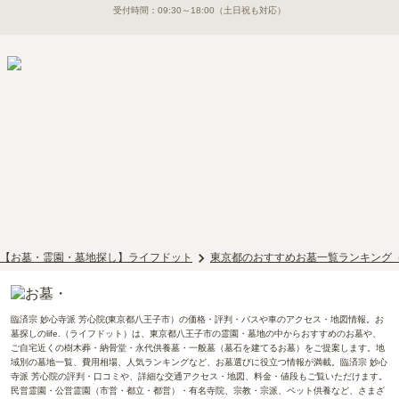
受付時間：
09:30～18:00
（土日祝も対応）
【お墓・霊園・墓地探し】ライフドット
東京都のおすすめお墓一覧ランキング
臨済宗 妙心寺派 芳心院(東京都八王子市）の価格・評判・バスや車のアクセス・地図情報。お
墓探しのlife.（ライフドット）は、東京都八王子市の霊園・墓地の中からおすすめのお墓や、
ご自宅近くの樹木葬・納骨堂・永代供養墓・一般墓（墓石を建てるお墓）をご提案します。地
域別の墓地一覧、費用相場、人気ランキングなど、お墓選びに役立つ情報が満載。臨済宗 妙心
寺派 芳心院の評判・口コミや、詳細な交通アクセス・地図、料金・値段もご覧いただけます。
民営霊園・公営霊園（市営・都立・都営）・有名寺院、宗教・宗派、ペット供養など、さまざ