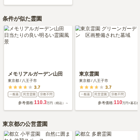
条件が似た霊園
メモリアルガーデン山田
東京霊園
東京都
/
八王子市
東京都
/
八王子市
3.7
3.7
一般墓
民営霊園
宗教不問
一般墓
民営霊園
宗教不問
110.3
110
参考価格:
参考価格:
万円（税込）～
万円
+墓石代
東京都の公営霊園