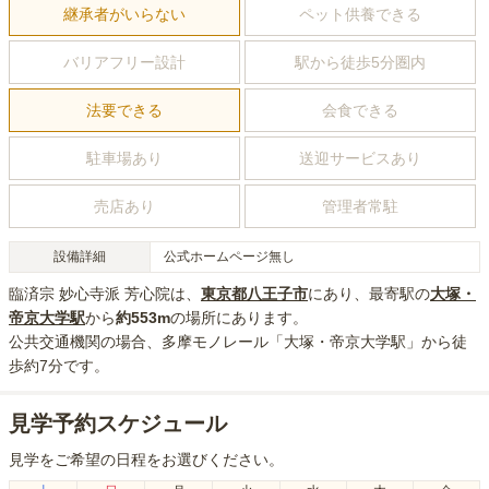
継承者がいらない
ペット供養できる
バリアフリー設計
駅から徒歩5分圏内
法要できる
会食できる
駐車場あり
送迎サービスあり
売店あり
管理者常駐
設備詳細
公式ホームページ無し
臨済宗 妙心寺派 芳心院
は、
東京都
八王子市
にあり
、最寄駅の
大塚・
帝京大学
駅
から
約
553m
の場所にあり
ます。
公共交通機関の場合
、多摩モノレール「大塚・帝京大学駅」から徒
歩約7分
です。
見学予約スケジュール
見学をご希望の日程をお選びください。