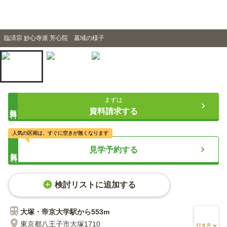
臨済宗 妙心寺派 芳心院 墓域の様子
まずは
無料
資料請求する
人気の区画は、すぐに空きが無くなります
見学予約する
無料
検討リストに追加する
大塚・帝京大学
駅から
553m
東京都八王子市大塚1710
行き方