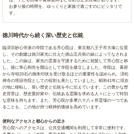
お参り後の時間を、ゆっくりと家族で過ごすのにピッタリで
す。
徳川時代から続く深い歴史と伝統
臨済宗妙心寺派の寺院である芳心院は、東京都八王子市大塚に位置
し、その創建は徳川家光に仕えた徳山五兵衛の妹によってなされま
した。この妹は、家光の霊屋を守護するために祝髪して芳心院と称
し、後に單心和尚を開山として寺院を建立しました。寺院は、幕府
から寺領20石の御朱印状を受け取るほどの重要性を認められ、済松
禅寺の塔頭寺院としての役割も果たしていました。昭和41年に現在
の地に移転し、長い歴史と伝統を今に伝えています。この豊かな歴
史背景は、歴史愛好家や、伝統ある霊園を求める人々にとって特別
な意味を持ちます。また、芳心院が多摩八十八ヶ所霊場の一つであ
ることも、この地が持つ精神的価値を高めています。
便利なアクセスと都心からの近さ
芳心院へのアクセスは、公共交通機関を利用して非常に便利です。