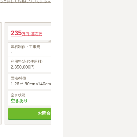
っと詳しくお墓について知る→
一般墓
一般墓
235
年間管理費
285
万円
+墓石代
万円
+墓石代
12,000円～
墓石制作・工事費
墓石制作・工事費
-
-
利用料(永代使用料)
利用料(永代使用料
2,350,000円
2,850,000円
面積/特徴
面積/特徴
1.26㎡ 90cm×140cm
1.53㎡ 90cm×1
空き状況
空き状況
空きあり
空きあり
お問合せする
お