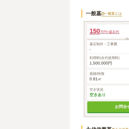
一般墓
一般墓
とは
一般墓
150
万円
+墓石代
墓石制作・工事費
-
利用料(永代使用料)
1,500,000円
面積/特徴
0.81㎡
空き状況
空きあり
お問合