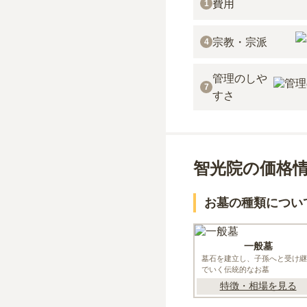
費用
1
宗教・宗派
4
管理のしや
7
すさ
智光院の価格
お墓の種類につい
一般墓
墓石を建立し、子孫へと受け継
でいく伝統的なお墓
特徴・相場を見る