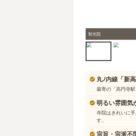
智光院
丸ﾉ内線「新
最寄の「高円寺駅
明るい雰囲気
寺院はきれいに手
す。
宗旨・宗派不