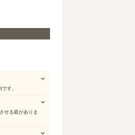
智光院
利です。
させる庭がありま