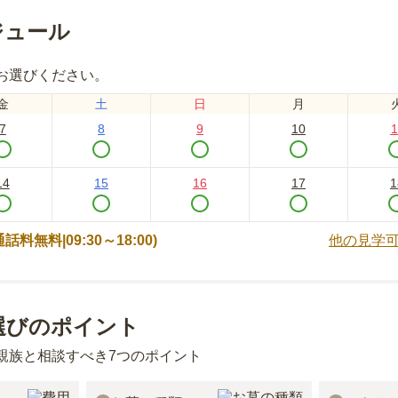
ジュール
お選びください。
金
土
日
月
7
8
9
10
1
14
15
16
17
1
 (通話料無料|
09:30～18:00
)
他の見学
選びのポイント
親族と相談すべき7つのポイント