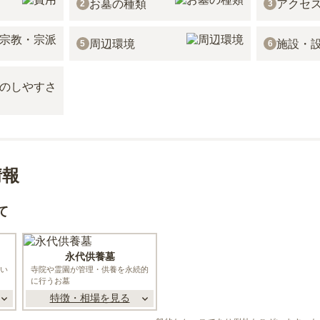
お墓の種類
アクセ
2
3
周辺環境
施設・
5
6
情報
て
永代供養墓
い
寺院や霊園が管理・供養を永続的
に行うお墓
特徴・相場を見る