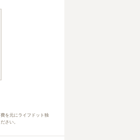
事費を元にライフドット独
ください。