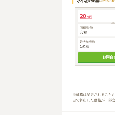
永代供養墓
永代供養
永代供養塔「かんのんさ
20
万円
1名あたりの価格
※最大
1
名
面積/特徴
合祀
最大納骨数
1名様
お問合
※
価格は変更されること
自で算出した価格が一部