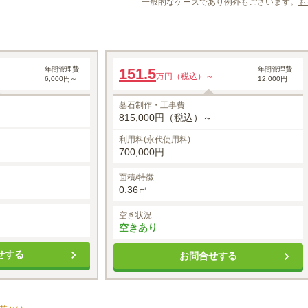
一般的なケースであり例外もございます。
も
一般墓
年間管理費
151.5
年間管理費
万円（税込）～
6,000円～
12,000円
墓石制作・工事費
815,000円（税込）～
利用料(永代使用料)
700,000円
面積/特徴
0.36㎡
空き状況
空きあり
せする
お問合せする