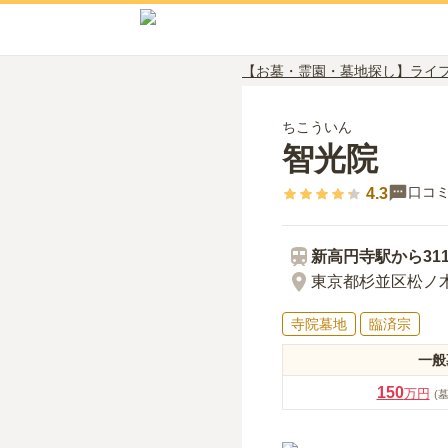
【お墓・霊園・墓地探し】ライ
ちこういん
智光院
口コ
4.3
新高円寺
駅から
31
東京都杉並区松ノ木3-
寺院墓地
臨済宗
一般
150
万円
(