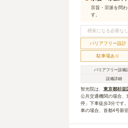
宗旨・宗派を問わ
す。
檀家になる必要な
バリアフリー設計
駐車場あり
バリアフリー設備
設備詳細
智光院
は、
東京都
杉並
公共交通機関の場合
、
停」下車徒歩3分
です
車の場合
、首都4号新