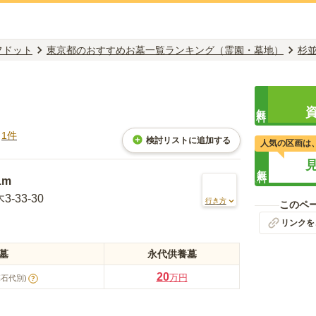
フドット
東京都のおすすめお墓一覧ランキング（霊園・墓地）
杉
無料
ミ
1
件
検討リストに追加する
人気の区画は
無料
1m
33-30
行き方
このペ
リンクを
墓
永代供養墓
20
万円
墓石代別)
?