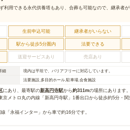
ず利用できる永代供養塔もあり、合葬も可能なので、継承者が
し
生前申込可能
継承者がいらない
駅から徒歩5分圏内
法要できる
送迎サービスあり
売店あり
詳細
境内は平坦で、バリアフリーに対応しています。
法要施設,多目的ホール,駐車場,会食施設
区
にあり
、最寄駅の
新高円寺
駅
から
約
311m
の場所にあり
ます
東京メトロ丸の内線「新高円寺駅」1番出口から徒歩約5分・関
。
宿線「永福インター」から車で約16分
です。