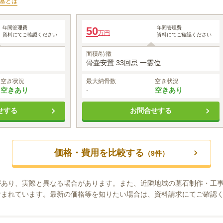
墓
とは
まのみもと」
永代供養塔「かんのんさまのみもと」
年間管理費
50
年間管理費
万円
資料にてご確認ください
資料にてご確認ください
20
万円
面積/特徴
骨壷安置 33回忌 一霊位
空き状況
最大納骨数
空き状況
空きあり
-
空きあり
せする
お問合せする
価格・費用を比較する
（
9
件）
があり、実際と異なる場合があります。また、近隣地域の墓石制作・工
含まれています。最新の価格等を知りたい場合は、資料請求にてご確認