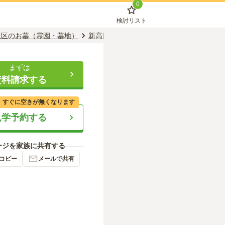
0
検討リスト
並区のお墓（霊園・墓地）
新高円寺駅のお墓（霊園・墓地）
智光院
まずは
資料請求する
、すぐに空きが無くなります
見学予約する
ージを家族に共有する
コピー
メールで共有