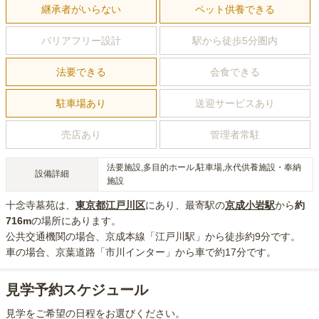
継承者がいらない
ペット供養できる
バリアフリー設計
駅から徒歩5分圏内
法要できる
会食できる
駐車場あり
送迎サービスあり
売店あり
管理者常駐
法要施設,多目的ホール,駐車場,永代供養施設・奉納
設備詳細
施設
十念寺墓苑
は、
東京都
江戸川区
にあり
、最寄駅の
京成小岩
駅
から
約
716m
の場所にあり
ます。
公共交通機関の場合
、京成本線「江戸川駅」から徒歩約9分
です。
車の場合
、京葉道路「市川インター」から車で約17分
です。
見学予約スケジュール
見学をご希望の日程をお選びください。