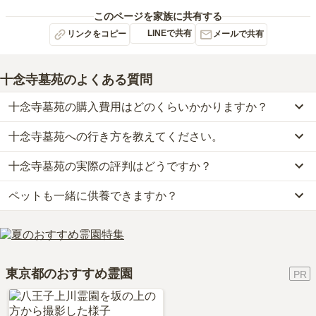
このページを家族に共有する
LINEで共有
リンクをコピー
メールで共有
十念寺墓苑
のよくある質問
十念寺墓苑の購入費用はどのくらいかかりますか？
十念寺墓苑への行き方を教えてください。
十念寺墓苑では、一般墓が約33万円(墓石代別)からお求めいただけ
ます。
十念寺墓苑の実際の評判はどうですか？
公共交通機関の場合、京成本線「江戸川駅」から徒歩約9分です。
なお、十念寺墓苑がある東京都の相場は、一般墓が約168万円（墓
車の場合、京葉道路「市川インター」から車で約17分です。
石代別途）です。
ペットも一緒に供養できますか？
十念寺墓苑の口コミはまだ投稿されておりません。
詳しいルートや地図は、本ページの「地図・交通アクセス」欄をご
お墓は、価格が高いものがよい、安いものが悪い、という訳ではあ
口コミはあくまで一つの目安です。資料請求や現地見学を通して、
確認ください。
りません。大切なのは、ご家族が心から納得し、安心してお参りで
はい、十念寺墓苑はペット供養に対応しております。
ご自身の目で雰囲気を確認してみることをおすすめします。
きる場所を選ぶことです。
大切な家族の一員であるペットも供養できるプランをご用意してお
りますので、資料請求で詳細条件をご確認ください。
東京都のおすすめ霊園