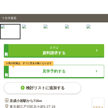
十念寺墓苑
まずは
無料
資料請求する
人気の区画は、すぐに空きが無くなります
見学予約する
無料
検討リストに追加する
京成小岩
駅から
716m
東京都江戸川区北小岩5-27-16
行き方