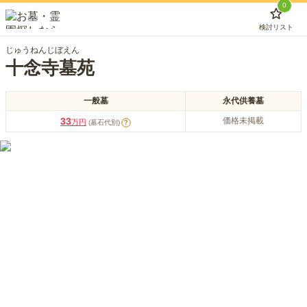
0
検討リスト
じゅうねんじぼえん
十念寺墓苑
一般墓
永代供養墓
33
価格未掲載
万円
(墓石代別)
?