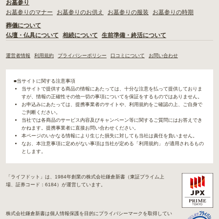
お墓参り
お墓参りのマナー
お墓参りのお供え
お墓参りの服装
お墓参りの時期
葬儀について
仏壇・仏具について
相続について
生前準備・終活について
運営者情報
利用規約
プライバシーポリシー
口コミについて
お問い合わせ
■当サイトに関する注意事項
当サイトで提供する商品の情報にあたっては、十分な注意を払って提供しておりま
すが、情報の正確性その他一切の事項についてを保証をするものではありません。
お申込みにあたっては、提携事業者のサイトや、利用規約をご確認の上、ご自身で
ご判断ください。
当社では各商品のサービス内容及びキャンペーン等に関するご質問にはお答えでき
かねます。提携事業者に直接お問い合わせください。
本ページのいかなる情報により生じた損失に対しても当社は責任を負いません。
なお、本注意事項に定めがない事項は当社が定める「利用規約」 が適用されるもの
とします。
「ライフドット」は、1984年創業の株式会社鎌倉新書（東証プライム上
場、証券コード：6184）が運営しています。
株式会社鎌倉新書は個人情報保護を目的にプライバシーマークを取得してい