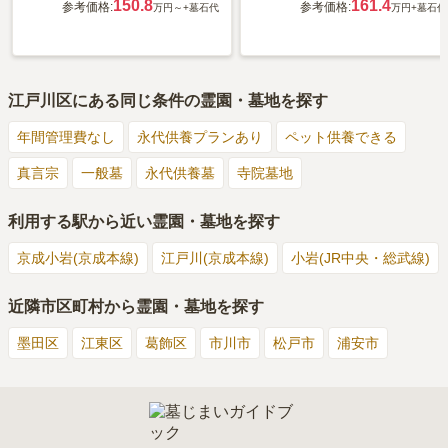
150.8
161.4
参考価格:
参考価格:
万円～
+墓石代
万円
+墓石代
江戸川区
にある同じ条件の霊園・墓地を探す
年間管理費なし
永代供養プランあり
ペット供養できる
真言宗
一般墓
永代供養墓
寺院墓地
利用する駅から近い霊園・墓地を探す
京成小岩(京成本線)
江戸川(京成本線)
小岩(JR中央・総武線)
近隣市区町村から霊園・墓地を探す
墨田区
江東区
葛飾区
市川市
松戸市
浦安市