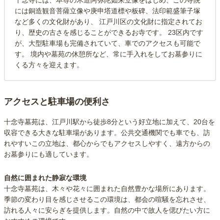
十念寺には、本尊の木造阿弥陀如来立像をはじめ、この寺院
には銅造観音菩薩立像や庚申塔道標や板碑、法印範盛筆子塚
など多くの文化財があり、 江戸川区の文化財に指定されてお
り、歴史の古さを感じることができるお寺です。 23区内です
が、大型駐車場も完備されていて、車でのアクセスも可能で
す。 境内や墓苑の休憩所など、常に手入れをしてお墓参りに
くる方々を迎えます。
アクセスと駐車場の便利さ
十念寺墓苑は、江戸川駅から徒歩8分という好立地に加えて、20台を
収容できる大きな駐車場があります。公共交通機関でも車でも、訪
れやすいこの立地は、都心からでもアクセスしやすく、遠方からの
お墓参りにも適しています。
自然に囲まれた静寂な環境
十念寺墓苑は、木々や花々に囲まれた自然豊かな場所にあります。
季節の変わり目を感じさせるこの環境は、都会の喧騒を忘れさせ、
訪れる人々に安らぎを提供します。自然の中で故人を偲びたい方に