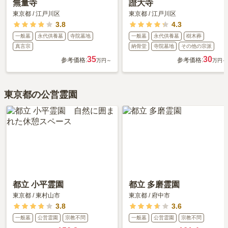
無量寺
證大寺
東京都
/
江戸川区
東京都
/
江戸川区
3.8
4.3
一般墓
永代供養墓
寺院墓地
一般墓
永代供養墓
樹木葬
真言宗
納骨堂
寺院墓地
その他の宗派
35
30
参考価格:
参考価格:
万円～
万円～
東京都の公営霊園
都立 小平霊園
都立 多磨霊園
東京都
/
東村山市
東京都
/
府中市
3.8
3.6
一般墓
公営霊園
宗教不問
一般墓
公営霊園
宗教不問