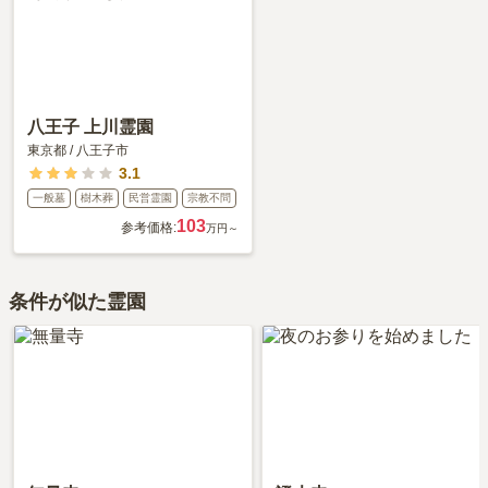
八王子 上川霊園
東京都
/
八王子市
3.1
一般墓
樹木葬
民営霊園
宗教不問
103
参考価格:
万円～
条件が似た霊園