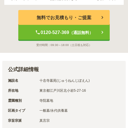
無料でお見積もり・ご提案
0120-527-369
（通話無料）
受付時間：
09:30～18:00
（土日祝も対応）
公式詳細情報
施設名
十念寺墓苑(じゅうねんじぼえん)
所在地
東京都江戸川区北小岩5-27-16
霊園種別
寺院墓地
区画タイプ
一般墓/永代供養墓
宗旨宗派
真言宗