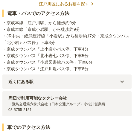
江戸川区
にあるお墓を探す
電車・バスでのアクセス方法
・京成本線「江戸川駅」から徒歩約9分

・京成本線「京成小岩駅」から徒歩約9分

・JR中央・総武緩行線「小岩駅」から徒歩約17分・京成タウンバス
「北小岩五バス停」下車3分

・京成タウンバス「上小岩小バス停」下車4分

・京成タウンバス「北小岩七バス停」下車5分

・京成タウンバス「小岩図書館バス停」下車6分

・京成タウンバス「江戸川堤バス停」下車8分
近くにある駅
京成本線
京成小岩
駅（
716m
）
京成本線
江戸川
駅（
742m
）
周辺で利用可能なタクシー会社
JR中央・総武線
小岩
駅（
1.4km
）
・飛鳥交通第六株式会社（日本交通グループ）小松川営業所

京成本線
国府台
駅（
1.9km
）
03-5755-2151
北総鉄道北総線
新柴又
駅（
1.9km
）
車でのアクセス方法