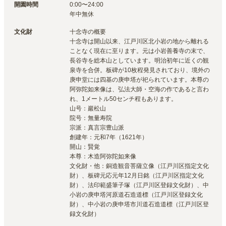
開園時間
0:00〜24:00

文化財
十念寺の概要

十念寺は開山以来、江戸川区北小岩の地から離れる
ことなく現在に至ります。元は小岩善養寺の末で、
長谷寺を総本山としています。明治初年に近くの観
泉寺を合併。板碑が10枚程発見されており、境外の
庚申堂には四基の庚申塔が祀られています。本尊の
阿弥陀如来像は、弘法大師・空海の作であると言わ
れ、1メートル50センチ程もあります。

山号：巖松山

院号：無量寿院

宗派：真言宗豊山派

創建年：元和7年（1621年）

開山：賢覚

本尊：木造阿弥陀如来像

文化財・他：銅造観音菩薩立像（江戸川区指定文化
財）、板碑元応元年12月日銘（江戸川区指定文化
財）、法印範盛筆子塚（江戸川区登録文化財）、中
小岩の庚申塔河原道石造道標（江戸川区登録文化
財）、中小岩の庚申塔市川道石造道標（江戸川区登
録文化財）