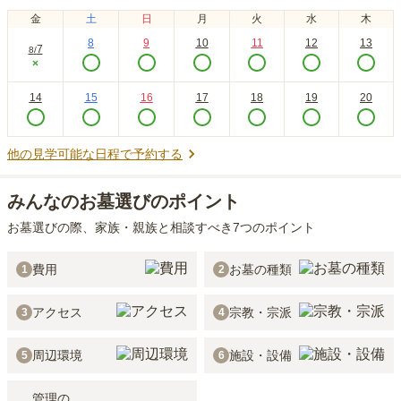
金
土
日
月
火
水
木
8
9
10
11
12
13
7
8
/
×
14
15
16
17
18
19
20
他の見学可能な日程で予約する
みんなのお墓選びのポイント
お墓選びの際、家族・親族と相談すべき7つのポイント
費用
お墓の種類
1
2
アクセス
宗教・宗派
3
4
周辺環境
施設・設備
5
6
管理の