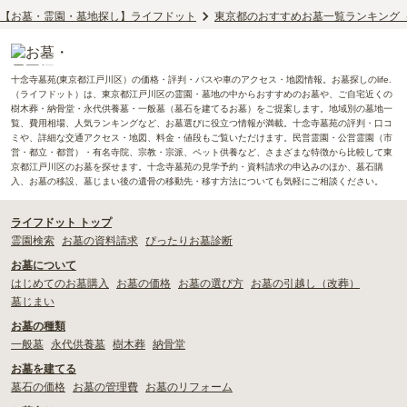
【お墓・霊園・墓地探し】ライフドット
東京都のおすすめお墓一覧ランキング
十念寺墓苑(東京都江戸川区）の価格・評判・バスや車のアクセス・地図情報。お墓探しのlife.
（ライフドット）は、東京都江戸川区の霊園・墓地の中からおすすめのお墓や、ご自宅近くの
樹木葬・納骨堂・永代供養墓・一般墓（墓石を建てるお墓）をご提案します。地域別の墓地一
覧、費用相場、人気ランキングなど、お墓選びに役立つ情報が満載。十念寺墓苑の評判・口コ
ミや、詳細な交通アクセス・地図、料金・値段もご覧いただけます。民営霊園・公営霊園（市
営・都立・都営）・有名寺院、宗教・宗派、ペット供養など、さまざまな特徴から比較して東
京都江戸川区のお墓を探せます。十念寺墓苑の見学予約・資料請求の申込みのほか、墓石購
入、お墓の移設、墓じまい後の遺骨の移動先・移す方法についても気軽にご相談ください。
ライフドット トップ
霊園検索
お墓の資料請求
ぴったりお墓診断
お墓について
はじめてのお墓購入
お墓の価格
お墓の選び方
お墓の引越し（改葬）
墓じまい
お墓の種類
一般墓
永代供養墓
樹木葬
納骨堂
お墓を建てる
墓石の価格
お墓の管理費
お墓のリフォーム