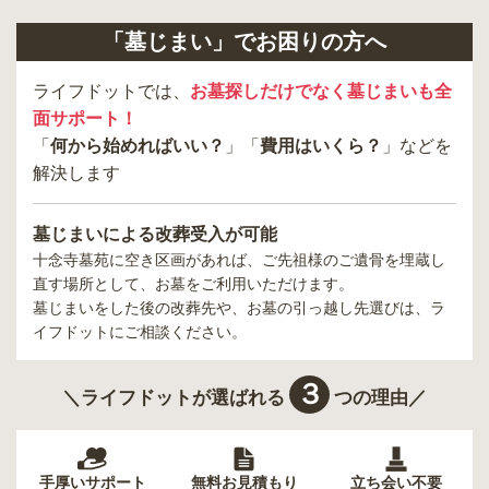
「墓じまい」でお困りの方へ
ライフドットでは、
お墓探しだけでなく墓じまいも全
面サポート！
「
何から始めればいい？
」「
費用はいくら？
」などを
解決します
墓じまいによる改葬受入が可能
十念寺墓苑
に空き区画があれば、ご先祖様のご遺骨を埋蔵し
直す場所として、お墓をご利用いただけます。
墓じまいをした後の改葬先や、お墓の引っ越し先選びは、ラ
イフドットにご相談ください。
３
＼ライフドットが選ばれる
つの理由／
手厚いサポート
無料お見積もり
立ち会い不要