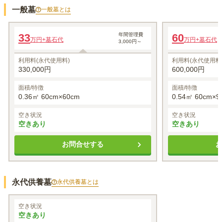
一般墓
一般墓
とは
一般墓
一般墓
33
年間管理費
60
万円
+墓石代
万円
+墓石代
3,000円～
利用料(永代使用料)
利用料(永代使用料
330,000円
600,000円
面積/特徴
面積/特徴
0.36㎡ 60cm×60cm
0.54㎡ 60cm×9
空き状況
空き状況
空きあり
空きあり
お問合せする
永代供養墓
永代供養墓
とは
八葉院
空き状況
空きあり