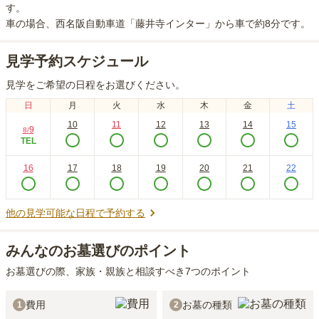
す。
車の場合
、西名阪自動車道「藤井寺インター」から車で約8分
です。
見学予約スケジュール
見学をご希望の日程をお選びください。
日
月
火
水
木
金
土
10
11
12
13
14
15
9
8
/
TEL
16
17
18
19
20
21
22
他の見学可能な日程で予約する
みんなのお墓選びのポイント
お墓選びの際、家族・親族と相談すべき7つのポイント
費用
お墓の種類
1
2