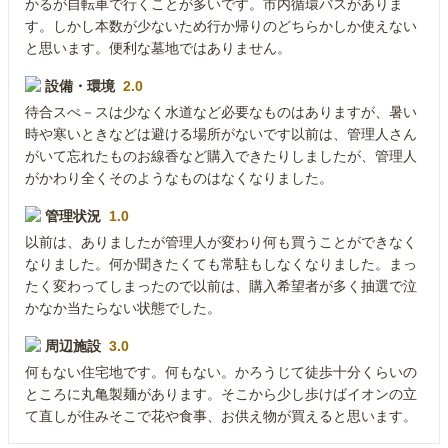
かるが自転車で行くことが多いです。市内循環バスがありま
す。しかし本数が少ないため行か帰りのどちらかしか使えない
と思います。便利な墓地ではありません。
設備・環境
2.0
待合スぺ－スは少なく水道など必要なものはありますが、暑い
時や寒いときなどは避ける場所がないです以前は、管理人さん
がいて忘れたものお線香など購入できたりしましたが、管理人
がかわり全くそのようなものはなくなりました。
管理状況
1.0
以前は、ありましたが管理人が変わり何も買うことができなく
なりました。何か聞きたくても常駐もしなくなりました。まっ
たく変わってしまったので以前は、購入希望者が多く抽選で泣
かなか当たらない状態でした。
周辺施設
3.0
何もない住宅地です。何もない。かろうじて徒歩十分くらいの
ところに丸亀製麺があります。そこから少し歩けばイオンの立
て直しが住みそこで花や食事、お供え物が買えると思います。