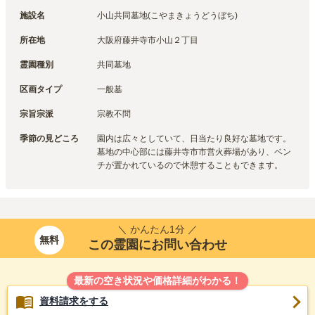
施設名
小山共同墓地(こやまきょうどうぼち)
所在地
大阪府藤井寺市小山２丁目
霊園種別
共同墓地
区画タイプ
一般墓
宗旨宗派
宗教不問
季節の見どころ
園内は広々としていて、日当たり良好な墓地です。
墓地の中心部には藤井寺市市営火葬場があり、ベン
チが置かれているので休憩することもできます。
＼ かんたん1分 ／
無料
この霊園にお問い合わせ
最新の空き状況や価格詳細がわかる！
資料請求をする