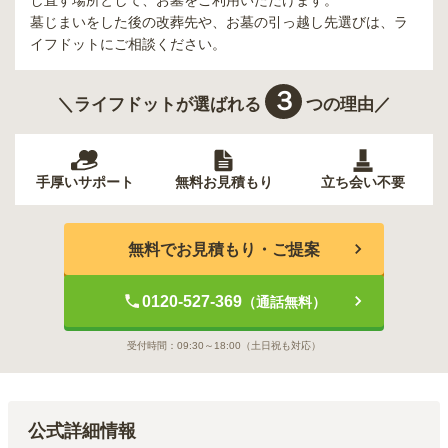
し直す場所として、お墓をご利用いただけます。
墓じまいをした後の改葬先や、お墓の引っ越し先選びは、ラ
イフドットにご相談ください。
３
＼ライフドットが選ばれる
つの理由／
手厚いサポート
無料お見積もり
立ち会い不要
無料でお見積もり・ご提案
0120-527-369
（通話無料）
受付時間：
09:30～18:00
（土日祝も対応）
公式詳細情報