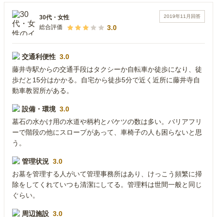
2019年11月
回答
30代
・
女性
3.0
総合評価
交通利便性
3.0
藤井寺駅からの交通手段はタクシーか自転車か徒歩になり、徒
歩だと15分はかかる。自宅から徒歩5分で近く近所に藤井寺自
動車教習所がある。
設備・環境
3.0
墓石の水かけ用の水道や柄杓とバケツの数は多い。バリアフリ
ーで階段の他にスロープがあって、車椅子の人も困らないと思
う。
管理状況
3.0
お墓を管理する人がいて管理事務所はあり、けっこう頻繁に掃
除をしてくれていつも清潔にしてる。管理料は世間一般と同じ
ぐらい。
周辺施設
3.0