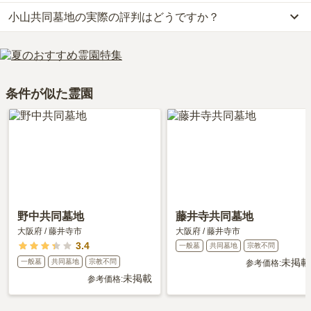
お墓は、価格が高いものがよい、安いものが悪い、という訳ではあ
小山共同墓地の実際の評判はどうですか？
公共交通機関の場合、近鉄南大阪線「高鷲駅」から徒歩約10分で
りません。大切なのは、ご家族が心から納得し、安心してお参りで
す。
きる場所を選ぶことです。
当サイトに寄せられた総合評価は、2.7点です。
車の場合、西名阪自動車道「藤井寺インター」から車で約8分で
利用者様からは「何もない住宅地です。何もない。かろうじて徒歩
す。
十分くらいのところに丸亀製麺があります。そこから少し歩けばイ
詳しいルートや地図は、本ページの「地図・交通アクセス」欄をご
条件が似た霊園
オンの立て直しが住みそこで花や食事、お供え物が買えると思いま
確認ください。
す。」といったお声をいただいております。
野中共同墓地
藤井寺共同墓地
大阪府
/
藤井寺市
大阪府
/
藤井寺市
3.4
一般墓
共同墓地
宗教不問
未掲載
一般墓
共同墓地
宗教不問
参考価格:
未掲載
参考価格: