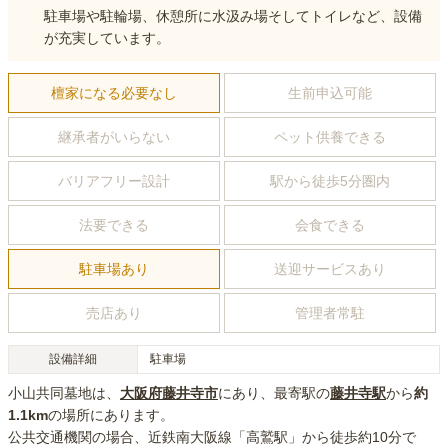
駐車場や駐輪場、休憩所に水汲み場そしてトイレなど、設備
が充実しています。
檀家になる必要なし
生前申込可能
継承者がいらない
ペット供養できる
バリアフリー設計
駅から徒歩5分圏内
法要できる
会食できる
駐車場あり
送迎サービスあり
売店あり
管理者常駐
設備詳細
駐車場
小山共同墓地
は、
大阪府
藤井寺市
にあり
、最寄駅の
藤井寺
駅
から
約
1.1km
の場所にあり
ます。
公共交通機関の場合
、近鉄南大阪線「高鷲駅」から徒歩約10分
で