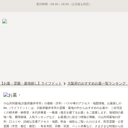
受付時間：
09:30～18:00
（土日祝も対応）
【お墓・霊園・墓地探し】ライフドット
大阪府のおすすめお墓一覧ランキング
小山共同墓地(大阪府藤井寺市）の価格・評判・バスや車のアクセス・地図情報。お墓探しの
life.（ライフドット）は、大阪府藤井寺市の霊園・墓地の中からおすすめのお墓や、ご自宅近
くの樹木葬・納骨堂・永代供養墓・一般墓（墓石を建てるお墓）をご提案します。地域別の墓
地一覧、費用相場、人気ランキングなど、お墓選びに役立つ情報が満載。小山共同墓地の評
判・口コミや、詳細な交通アクセス・地図、料金・値段もご覧いただけます。民営霊園・公営
霊園（市営・都立・都営）・有名寺院、宗教・宗派、ペット供養など、さまざまな特徴から比