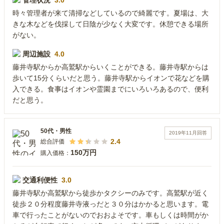
管理状況
3.0
時々管理者が来て清掃などしているので綺麗です。夏場は、大
きな木などを伐採して日陰が少なく大変です。休憩できる場所
がない。
周辺施設
4.0
藤井寺駅からか高鷲駅からいくことができる。藤井寺駅からは
歩いて15分くらいだと思う。藤井寺駅からイオンで花などを購
入できる。食事はイオンや霊園までにいろいろあるので、便利
だと思う。
50代
・
男性
2019年11月
回答
2.4
総合評価
150万円
購入価格：
交通利便性
3.0
藤井寺駅か高鷲駅から徒歩かタクシーのみです。高鷲駅が近く
徒歩２０分程度藤井寺液っだと３０分はかかると思います。電
車で行ったことがないのでおおよそです。車もしくは時間がか