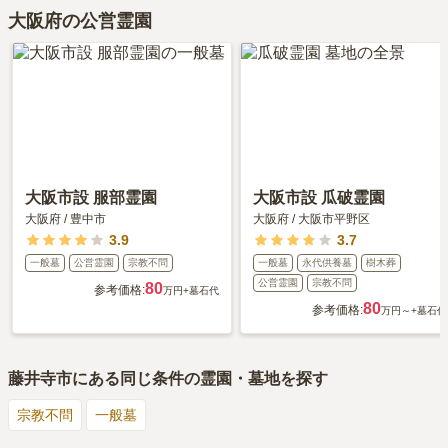
大阪府の公営霊園
大阪市設 服部霊園
大阪市設 瓜破霊園
大阪府
/
豊中市
大阪府
/
大阪市平野区
3.9
3.7
一般墓
公営霊園
宗教不問
一般墓
永代供養墓
樹木葬
公営霊園
宗教不問
80
参考価格:
万円
+墓石代
80
参考価格:
万円～
+墓石代
藤井寺市
にある同じ条件の霊園・墓地を探す
宗教不問
一般墓