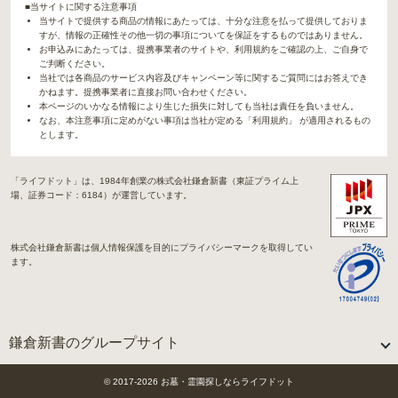
■当サイトに関する注意事項
当サイトで提供する商品の情報にあたっては、十分な注意を払って提供しておりま
すが、情報の正確性その他一切の事項についてを保証をするものではありません。
お申込みにあたっては、提携事業者のサイトや、利用規約をご確認の上、ご自身で
ご判断ください。
当社では各商品のサービス内容及びキャンペーン等に関するご質問にはお答えでき
かねます。提携事業者に直接お問い合わせください。
本ページのいかなる情報により生じた損失に対しても当社は責任を負いません。
なお、本注意事項に定めがない事項は当社が定める「利用規約」 が適用されるもの
とします。
「ライフドット」は、1984年創業の株式会社鎌倉新書（東証プライム上
場、証券コード：6184）が運営しています。
株式会社鎌倉新書は個人情報保護を目的にプライバシーマークを取得してい
ます。
鎌倉新書のグループサイト
「Life.（ライフドット）」関連サイト
© 2017-
2026
お墓・霊園探しならライフドット