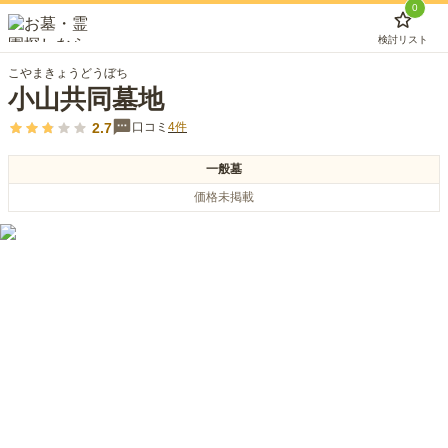
0
検討リスト
こやまきょうどうぼち
小山共同墓地
2.7
口コミ
4
件
一般墓
価格未掲載