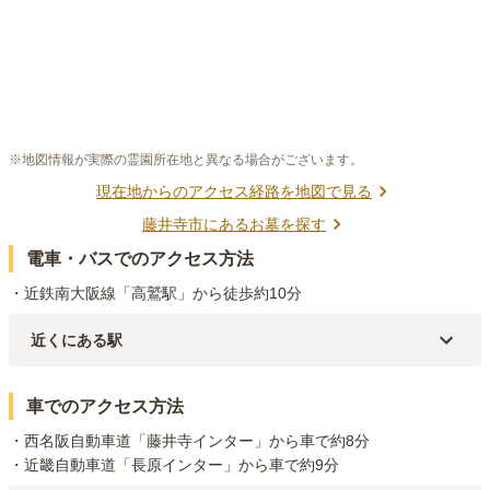
※地図情報が実際の霊園所在地と異なる場合がございます。
現在地からのアクセス経路を地図で見る
藤井寺市
にあるお墓を探す
電車・バスでのアクセス方法
・近鉄南大阪線「高鷲駅」から徒歩約10分
近くにある駅
近鉄南大阪線
藤井寺
駅（
1.1km
）
近鉄南大阪線
高鷲
駅（
1.3km
）
車でのアクセス方法
近鉄南大阪線
恵我ノ荘
駅（
2.2km
）
・西名阪自動車道「藤井寺インター」から車で約8分

・近畿自動車道「長原インター」から車で約9分