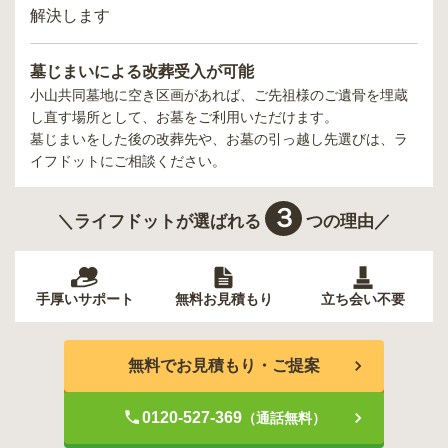
解決します
墓じまいによる改葬受入が可能
小山共同墓地
に空き区画があれば、ご先祖様のご遺骨を埋蔵
し直す場所として、お墓をご利用いただけます。
墓じまいをした後の改葬先や、お墓の引っ越し先選びは、ラ
イフドットにご相談ください。
３
＼ライフドットが選ばれる
つの理由／
手厚いサポート
無料お見積もり
立ち会い不要
無料でお見積もり・ご提案
0120-527-369
（通話無料）