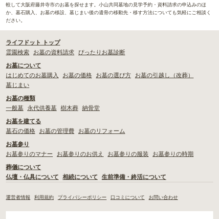
較して大阪府藤井寺市のお墓を探せます。小山共同墓地の見学予約・資料請求の申込みのほ
か、墓石購入、お墓の移設、墓じまい後の遺骨の移動先・移す方法についても気軽にご相談く
ださい。
ライフドット トップ
霊園検索
お墓の資料請求
ぴったりお墓診断
お墓について
はじめてのお墓購入
お墓の価格
お墓の選び方
お墓の引越し（改葬）
墓じまい
お墓の種類
一般墓
永代供養墓
樹木葬
納骨堂
お墓を建てる
墓石の価格
お墓の管理費
お墓のリフォーム
お墓参り
お墓参りのマナー
お墓参りのお供え
お墓参りの服装
お墓参りの時期
葬儀について
仏壇・仏具について
相続について
生前準備・終活について
運営者情報
利用規約
プライバシーポリシー
口コミについて
お問い合わせ