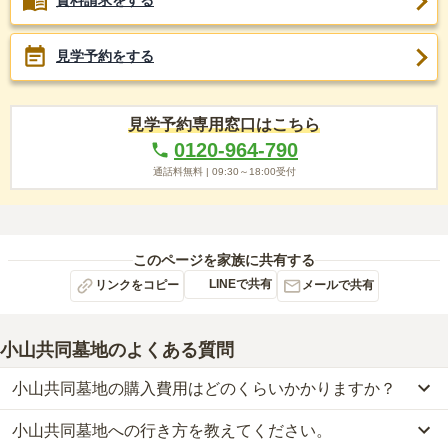
資料請求をする
見学予約をする
見学予約専用窓口はこちら
0120-964-790
通話料無料 |
09:30～18:00
受付
このページを家族に共有する
LINEで共有
リンクをコピー
メールで共有
小山共同墓地
のよくある質問
小山共同墓地の購入費用はどのくらいかかりますか？
小山共同墓地への行き方を教えてください。
小山共同墓地の現在の販売価格については現在調査中です。